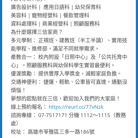
廣告設計科 | 應用日語科 | 幼兒保育科
美容科 | 寵物經營科 | 餐飲管理科
資料處理科 | 商業經營科 | 照顧服務科
為什麼選擇三信家商？
多元學制： 正規班、建教班（半工半讀）、實用技
能學程、進修部，滿足不同就學需求。
產教合一： 校內附設「日照中心」及「公共托育中
心」，照顧服務科與幼保科學生實習最便利。
優渥獎勵： 提供豐厚入學獎金，減輕家庭負擔。
交通神便利： 捷運、輕軌、公車皆可直達，通勤沒
煩惱！
夢想的起點就在三信，歡迎加入我們的大家庭！
線上預約報名：
https://reurl.cc/77vNzk
諮詢專線： 07-7517171 分機 1112～1115（教務
處）
校址： 高雄市苓雅區三多一路186號