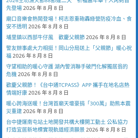
2026王功漁火節88節連二天 祈福嘉年華千人烤蚵首
先登場
2026 年 8 月 8 日
廟口音樂會熱鬧登場！柯志恩重砲轟綠營防疫冷血、食
安不透明
2026 年 8 月 8 日
埔里鎮以西部牛仔風 歡慶父親節
2026 年 8 月 8 日
警友辦事處大力相挺！岡山分局送上「父親節」暖心祝
福
2026 年 8 月 8 日
守望相助的暖心守護 湖內警消聯手破門化解獨居翁的
危機
2026 年 8 月 8 日
歡慶父親節！《台中通TCPASS》APP 攜手在地名店熱
情端好康
2026 年 8 月 8 日
暖心跨海送暖！台灣首廟天壇豪捐「300萬」助熊本震
災重建
2026 年 8 月 8 日
台中捷運南屯站土地開發共構大樓開工動土 公私協力
打造宜居新地標實現軌道經濟願景
2026 年 8 月 8 日