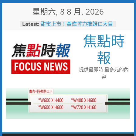
Skip
星期六, 8 8 月, 2026
to
content
Latest:
甜蜜上市！黃偉哲力推歸仁大目
釋迦，邀全民體驗採果樂兼做公
焦點時
益
臺鐵高雄機廠變身全台最大免費
樂園 陳其邁:保存百年產業記
報
憶！
「火車醫院」變身親子天堂！高
雄親子遊樂園開幕首日人潮爆棚
提供最即時 最多元的內
「高雄親子樂園」爆紅！全臺最
容
大免費園區首日吸三萬人朝聖
輕軌更突破4,000人次
起於無心成於熱愛 王貴嬋現代
水墨個展