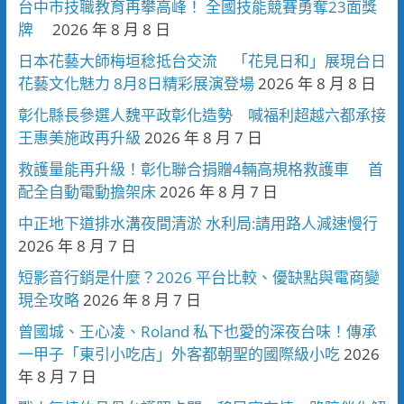
台中市技職教育再攀高峰！ 全國技能競賽勇奪23面獎
牌
2026 年 8 月 8 日
日本花藝大師梅垣稔抵台交流 「花見日和」展現台日
花藝文化魅力 8月8日精彩展演登場
2026 年 8 月 8 日
彰化縣長參選人魏平政彰化造勢 喊福利超越六都承接
王惠美施政再升級
2026 年 8 月 7 日
救護量能再升級！彰化聯合捐贈4輛高規格救護車 首
配全自動電動擔架床
2026 年 8 月 7 日
中正地下道排水溝夜間清淤 水利局:請用路人減速慢行
2026 年 8 月 7 日
短影音行銷是什麼？2026 平台比較、優缺點與電商變
現全攻略
2026 年 8 月 7 日
曾國城、王心凌、Roland 私下也愛的深夜台味！傳承
一甲子「東引小吃店」外客都朝聖的國際級小吃
2026
年 8 月 7 日