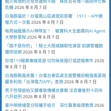
戰火無情約旦母女護照卡關 移民官有情一路陪伴化解
危機
2026 年 8 月 7 日
白海豚逼近！台電鳳山區處提前部署 1911、APP通
報方式一次看
2026 年 8 月 7 日
每周抽籤展示AI神隊友！ 敏實科大全面邁向AI Agent
大學新里程
2026 年 8 月 7 日
「路不是你的」！騎士大鬧城鎮韌性演習 前鎮警鐵腕
攔停送辦
2026 年 8 月 7 日
珍惜119報案專線資源 切勿無故撥打或謊報案件
2026
年 8 月 7 日
白海豚颱風來襲！台電台東區處全面整備迎戰強風豪雨
籲多利用「台灣電力APP」查詢
2026 年 8 月 7 日
男子性侵偷拍又餵毒致傳播女暴斃 法官審後判十四年
六月徒刑
2026 年 8 月 7 日
臺中榮總埔里分院攜手檢方 深化醫事倫理教育
2026