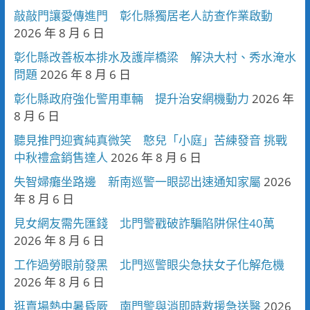
敲敲門讓愛傳進門 彰化縣獨居老人訪查作業啟動
2026 年 8 月 6 日
彰化縣改善板本排水及護岸橋梁 解決大村、秀水淹水
問題
2026 年 8 月 6 日
彰化縣政府強化警用車輛 提升治安網機動力
2026 年
8 月 6 日
聽見推門迎賓純真微笑 憨兒「小庭」苦練發音 挑戰
中秋禮盒銷售達人
2026 年 8 月 6 日
失智婦癱坐路邊 新南巡警一眼認出速通知家屬
2026
年 8 月 6 日
見女網友需先匯錢 北門警戳破詐騙陷阱保住40萬
2026 年 8 月 6 日
工作過勞眼前發黑 北門巡警眼尖急扶女子化解危機
2026 年 8 月 6 日
逛賣場熱中暑昏厥 南門警與消即時救援急送醫
2026