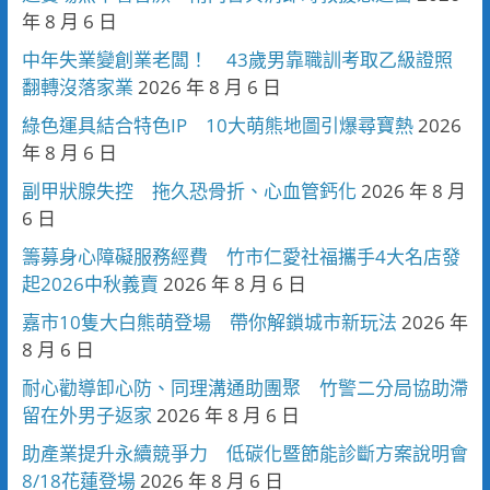
年 8 月 6 日
中年失業變創業老闆！ 43歲男靠職訓考取乙級證照
翻轉沒落家業
2026 年 8 月 6 日
綠色運具結合特色IP 10大萌熊地圖引爆尋寶熱
2026
年 8 月 6 日
副甲狀腺失控 拖久恐骨折、心血管鈣化
2026 年 8 月
6 日
籌募身心障礙服務經費 竹市仁愛社福攜手4大名店發
起2026中秋義賣
2026 年 8 月 6 日
嘉市10隻大白熊萌登場 帶你解鎖城市新玩法
2026 年
8 月 6 日
耐心勸導卸心防、同理溝通助團聚 竹警二分局協助滯
留在外男子返家
2026 年 8 月 6 日
助產業提升永續競爭力 低碳化暨節能診斷方案說明會
8/18花蓮登場
2026 年 8 月 6 日