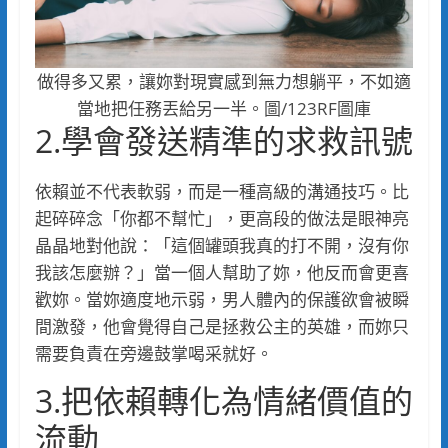
做得多又累，讓妳對現實感到無力想躺平，不如適
當地把任務丟給另一半。圖/123RF圖庫
2.學會發送精準的求救訊號
依賴並不代表軟弱，而是一種高級的溝通技巧。比
起碎碎念「你都不幫忙」，更高段的做法是眼神亮
晶晶地對他說：「這個罐頭我真的打不開，沒有你
我該怎麼辦？」當一個人幫助了妳，他反而會更喜
歡妳。當妳適度地示弱，男人體內的保護欲會被瞬
間激發，他會覺得自己是拯救公主的英雄，而妳只
需要負責在旁邊鼓掌喝采就好。
3.把依賴轉化為情緒價值的
流動