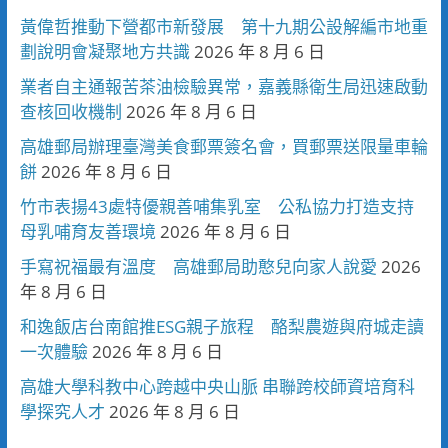
黃偉哲推動下營都市新發展 第十九期公設解編市地重
劃說明會凝聚地方共識
2026 年 8 月 6 日
業者自主通報苦茶油檢驗異常，嘉義縣衛生局迅速啟動
查核回收機制
2026 年 8 月 6 日
高雄郵局辦理臺灣美食郵票簽名會，買郵票送限量車輪
餅
2026 年 8 月 6 日
竹市表揚43處特優親善哺集乳室 公私協力打造支持
母乳哺育友善環境
2026 年 8 月 6 日
手寫祝福最有溫度 高雄郵局助憨兒向家人說愛
2026
年 8 月 6 日
和逸飯店台南館推ESG親子旅程 酪梨農遊與府城走讀
一次體驗
2026 年 8 月 6 日
高雄大學科教中心跨越中央山脈 串聯跨校師資培育科
學探究人才
2026 年 8 月 6 日