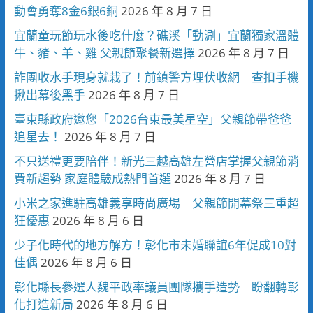
動會勇奪8金6銀6銅
2026 年 8 月 7 日
宜蘭童玩節玩水後吃什麼？礁溪「動涮」宜蘭獨家溫體
牛、豬、羊、雞 父親節聚餐新選擇
2026 年 8 月 7 日
詐團收水手現身就栽了！前鎮警方埋伏收網 查扣手機
揪出幕後黑手
2026 年 8 月 7 日
臺東縣政府邀您「2026台東最美星空」父親節帶爸爸
追星去！
2026 年 8 月 7 日
不只送禮更要陪伴！新光三越高雄左營店掌握父親節消
費新趨勢 家庭體驗成熱門首選
2026 年 8 月 7 日
小米之家進駐高雄義享時尚廣場 父親節開幕祭三重超
狂優惠
2026 年 8 月 6 日
少子化時代的地方解方！彰化市未婚聯誼6年促成10對
佳偶
2026 年 8 月 6 日
彰化縣長參選人魏平政率議員團隊攜手造勢 盼翻轉彰
化打造新局
2026 年 8 月 6 日