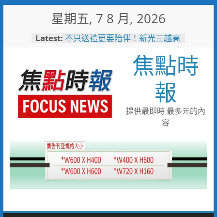
Skip
星期五, 7 8 月, 2026
to
content
Latest:
不只送禮更要陪伴！新光三越高
雄左營店掌握父親節消費新趨勢
焦點時
家庭體驗成熱門首選
台中市代表隊在花蓮綻放青春與
夢想 2026國際少年運動會勇奪
報
8金6銀6銅
宜蘭童玩節玩水後吃什麼？礁溪
「動涮」宜蘭獨家溫體牛、豬、
提供最即時 最多元的內
羊、雞 父親節聚餐新選擇
容
詐團收水手現身就栽了！前鎮警
方埋伏收網 查扣手機揪出幕後
黑手
臺東縣政府邀您「2026台東最
美星空」父親節帶爸爸追星去！