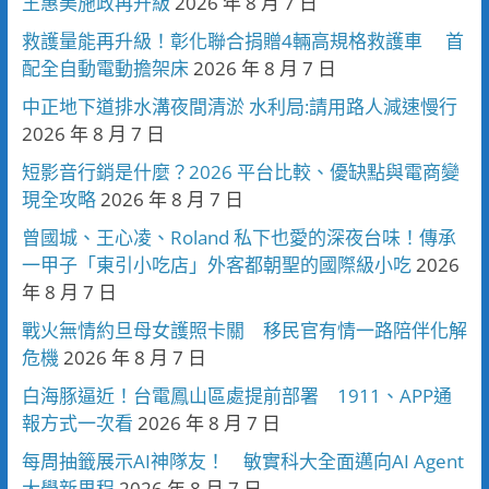
王惠美施政再升級
2026 年 8 月 7 日
救護量能再升級！彰化聯合捐贈4輛高規格救護車 首
配全自動電動擔架床
2026 年 8 月 7 日
中正地下道排水溝夜間清淤 水利局:請用路人減速慢行
2026 年 8 月 7 日
短影音行銷是什麼？2026 平台比較、優缺點與電商變
現全攻略
2026 年 8 月 7 日
曾國城、王心凌、Roland 私下也愛的深夜台味！傳承
一甲子「東引小吃店」外客都朝聖的國際級小吃
2026
年 8 月 7 日
戰火無情約旦母女護照卡關 移民官有情一路陪伴化解
危機
2026 年 8 月 7 日
白海豚逼近！台電鳳山區處提前部署 1911、APP通
報方式一次看
2026 年 8 月 7 日
每周抽籤展示AI神隊友！ 敏實科大全面邁向AI Agent
大學新里程
2026 年 8 月 7 日