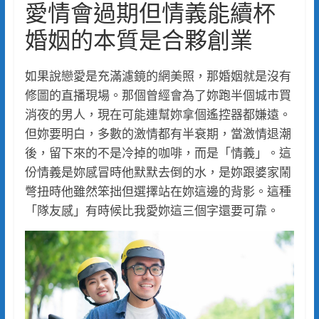
愛情會過期但情義能續杯
婚姻的本質是合夥創業
如果說戀愛是充滿濾鏡的網美照，那婚姻就是沒有
修圖的直播現場。那個曾經會為了妳跑半個城市買
消夜的男人，現在可能連幫妳拿個遙控器都嫌遠。
但妳要明白，多數的激情都有半衰期，當激情退潮
後，留下來的不是冷掉的咖啡，而是「情義」。這
份情義是妳感冒時他默默去倒的水，是妳跟婆家鬧
彆扭時他雖然笨拙但選擇站在妳這邊的背影。這種
「隊友感」有時候比我愛妳這三個字還要可靠。