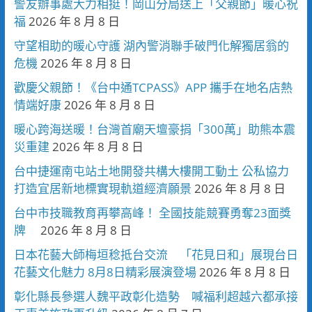
警友辦事處大力相挺！岡山分局送上「父親節」暖心祝
福
2026 年 8 月 8 日
守望相助的暖心守護 湖內警消聯手破門化解獨居翁的
危機
2026 年 8 月 8 日
歡慶父親節！《台中通TCPASS》APP 攜手在地名店熱
情端好康
2026 年 8 月 8 日
暖心跨海送暖！台灣首廟天壇豪捐「300萬」助熊本震
災重建
2026 年 8 月 8 日
台中捷運南屯站土地開發共構大樓開工動土 公私協力
打造宜居新地標實現軌道經濟願景
2026 年 8 月 8 日
台中市技職教育再攀高峰！ 全國技能競賽勇奪23面獎
牌
2026 年 8 月 8 日
日本花藝大師梅垣稔抵台交流 「花見日和」展現台日
花藝文化魅力 8月8日精彩展演登場
2026 年 8 月 8 日
彰化縣長參選人魏平政彰化造勢 喊福利超越六都承接