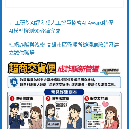
工研院AI評測獲人工智慧協會AI Award特優
←
AI模型檢測90分鐘完成
杜絕詐騙與洩密 高雄市區監理所辦理廉政講習建
立誠信職場
→