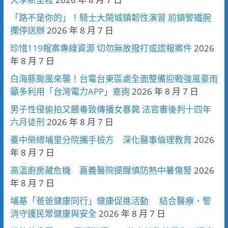
「路不是你的」！騎士大鬧城鎮韌性演習 前鎮警鐵腕
攔停送辦
2026 年 8 月 7 日
珍惜119報案專線資源 切勿無故撥打或謊報案件
2026
年 8 月 7 日
白海豚颱風來襲！台電台東區處全面整備迎戰強風豪雨
籲多利用「台灣電力APP」查詢
2026 年 8 月 7 日
男子性侵偷拍又餵毒致傳播女暴斃 法官審後判十四年
六月徒刑
2026 年 8 月 7 日
臺中榮總埔里分院攜手檢方 深化醫事倫理教育
2026
年 8 月 7 日
高溫廚房藏危機 嘉義醫院提醒慎防熱中暑傷腎
2026
年 8 月 7 日
埔基「爸爸健康同行」健康促進活動 結合醫療、警
消守護民眾健康與安全
2026 年 8 月 7 日