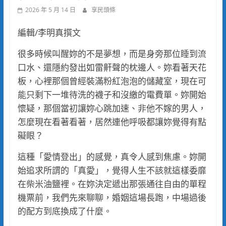
2026 年 5 月 14 日
享民頭條
編輯/李明真撰文
很多時候叫醒妳的不是夢想，而是身旁那位睡到流
口水、還隱約發出如雷鼾聲的枕邊人。妳看著天花
板，心裡那個曾經裝滿粉紅泡泡的儲藏室，現在可
能只剩下一堆待洗的襪子和沒繳的電費單。妳開始
懷疑，那個當初讓妳心跳加速、非他不嫁的男人，
怎麼現在看著看著，居然連他呼吸都讓妳覺得有點
礙眼？
這種「愛情登出」的感覺，真令人感到焦慮。妳開
始追求所謂的「真愛」，覺得人生不該就這樣委靡
在柴米油鹽裡。在妳決定遞出那張通往自由的單程
機票前，我們先來聊聊，婚姻這場長跑，中場過後
的配方到底換成了什麼。