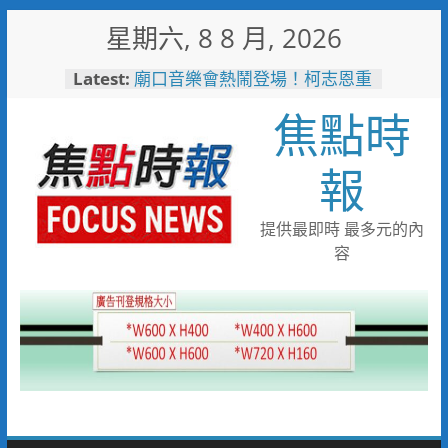
Skip
星期六, 8 8 月, 2026
to
content
Latest:
廟口音樂會熱鬧登場！柯志恩重
砲轟綠營防疫冷血、食安不透明
焦點時
起於無心成於熱愛 王貴嬋現代
水墨個展
甜蜜上市！黃偉哲力推歸仁大目
報
釋迦，邀全民體驗採果樂兼做公
益
彰化市模範父親表揚活動
提供最即時 最多元的內
2026王功漁火節88節連二天
容
祈福嘉年華千人烤蚵首先登場