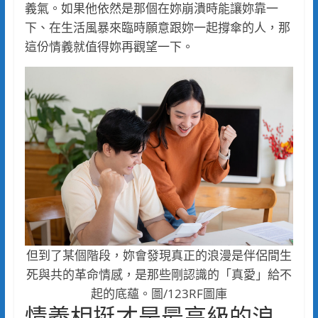
義氣。如果他依然是那個在妳崩潰時能讓妳靠一
下、在生活風暴來臨時願意跟妳一起撐傘的人，那
這份情義就值得妳再觀望一下。
但到了某個階段，妳會發現真正的浪漫是伴侶間生
死與共的革命情感，是那些剛認識的「真愛」給不
起的底蘊。圖/123RF圖庫
情義相挺才是最高級的浪