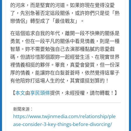
的河床，而是堅實的河道。如果妳現在覺得沒愛
了，先別急著否定這段關係，或許妳們只是從「熱
戀情侶」轉型成了「最佳戰友」。
在這個追求自我的年代，離開一段不快樂的關係是
勇氣，但在一段平凡的關係中看見情義，則是一種
智慧。妳不需要勉強自己去演那種黏膩的恩愛戲
碼，但請珍惜那個跟妳一起經營生活、在現實世界
裡情義相挺的夥伴。畢竟，真愛會變質，但一份深
厚的情義，能讓妳在白髮蒼蒼時，依然覺得這輩子
有他陪妳打這場人生的仗，其實還挺划算的！
【
本文
由
享民頭條
提供，未經授權，請勿轉載！】
新聞來源：
https://www.twjinmedia.com/relationship/ple
ase-consider-3-key-things-before-divorcing/