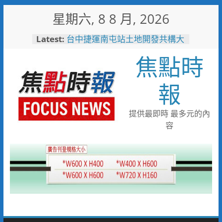
Skip
星期六, 8 8 月, 2026
to
content
Latest:
台中捷運南屯站土地開發共構大
樓開工動土 公私協力打造宜居
焦點時
新地標實現軌道經濟願景
警友辦事處大力相挺！岡山分局
送上「父親節」暖心祝福
報
守望相助的暖心守護 湖內警消
聯手破門化解獨居翁的危機
歡慶父親節！《台中通
提供最即時 最多元的內
TCPASS》APP 攜手在地名店熱
容
情端好康
暖心跨海送暖！台灣首廟天壇豪
捐「300萬」助熊本震災重建