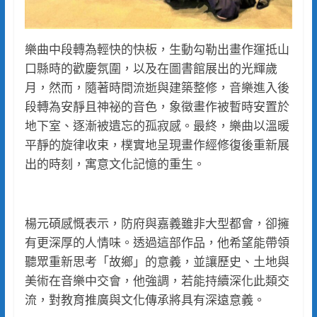
樂曲中段轉為輕快的快板，生動勾勒出畫作運抵山
口縣時的歡慶氛圍，以及在圖書館展出的光輝歲
月，然而，隨著時間流逝與建築整修，音樂進入後
段轉為安靜且神祕的音色，象徵畫作被暫時安置於
地下室、逐漸被遺忘的孤寂感。最終，樂曲以溫暖
平靜的旋律收束，樸實地呈現畫作經修復後重新展
出的時刻，寓意文化記憶的重生。
楊元碩感慨表示，防府與嘉義雖非大型都會，卻擁
有更深厚的人情味。透過這部作品，他希望能帶領
聽眾重新思考「故鄉」的意義，並讓歷史、土地與
美術在音樂中交會，他強調，若能持續深化此類交
流，對教育推廣與文化傳承將具有深遠意義。