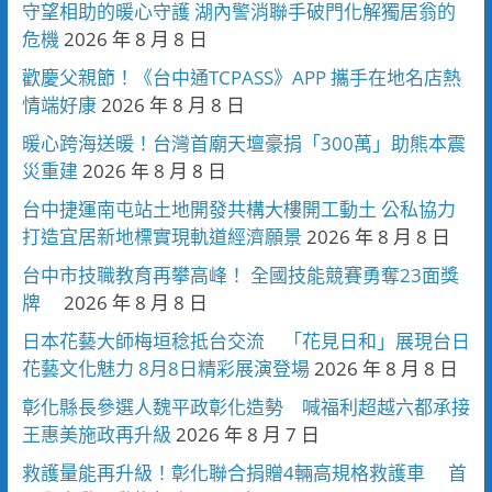
守望相助的暖心守護 湖內警消聯手破門化解獨居翁的
危機
2026 年 8 月 8 日
歡慶父親節！《台中通TCPASS》APP 攜手在地名店熱
情端好康
2026 年 8 月 8 日
暖心跨海送暖！台灣首廟天壇豪捐「300萬」助熊本震
災重建
2026 年 8 月 8 日
台中捷運南屯站土地開發共構大樓開工動土 公私協力
打造宜居新地標實現軌道經濟願景
2026 年 8 月 8 日
台中市技職教育再攀高峰！ 全國技能競賽勇奪23面獎
牌
2026 年 8 月 8 日
日本花藝大師梅垣稔抵台交流 「花見日和」展現台日
花藝文化魅力 8月8日精彩展演登場
2026 年 8 月 8 日
彰化縣長參選人魏平政彰化造勢 喊福利超越六都承接
王惠美施政再升級
2026 年 8 月 7 日
救護量能再升級！彰化聯合捐贈4輛高規格救護車 首