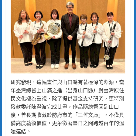
研究發現，這幅畫作與山口縣有著極深的淵源，當
年臺灣總督上山滿之進（出身山口縣）對臺灣原住
民文化極為重視，除了提供基金支持研究，更特別
撥款委託陳澄波完成此畫，作品隨總督回到山口
後，曾長期收藏於防府市的「三哲文庫」，不僅具
備高度藝術價值，更象徵著臺日之間跨越百年的溫
暖連結。