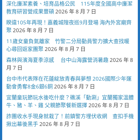
深化廉潔素養、培育品格公民 115年度全國高中廉潔
教育研習營成果豐碩
2026 年 8 月 7 日
睽違105年再現！嘉義城隍夜巡9月登場 海內外宮廟齊
聚
2026 年 8 月 7 日
11歲女童負氣離家 竹警二分局動員警力擴大查找暖
心尋回返家團聚
2026 年 8 月 7 日
森林與濱海夏季涼感 台中山海露營消暑趣
2026 年 8
月 7 日
台中市代表隊在花蓮綻放青春與夢想 2026國際少年運
動會勇奪8金6銀6銅
2026 年 8 月 7 日
宜蘭童玩節玩水後吃什麼？礁溪「動涮」宜蘭獨家溫體
牛、豬、羊、雞 父親節聚餐新選擇
2026 年 8 月 7 日
詐團收水手現身就栽了！前鎮警方埋伏收網 查扣手機
揪出幕後黑手
2026 年 8 月 7 日