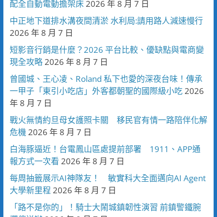
配全自動電動擔架床
2026 年 8 月 7 日
中正地下道排水溝夜間清淤 水利局:請用路人減速慢行
2026 年 8 月 7 日
短影音行銷是什麼？2026 平台比較、優缺點與電商變
現全攻略
2026 年 8 月 7 日
曾國城、王心凌、Roland 私下也愛的深夜台味！傳承
一甲子「東引小吃店」外客都朝聖的國際級小吃
2026
年 8 月 7 日
戰火無情約旦母女護照卡關 移民官有情一路陪伴化解
危機
2026 年 8 月 7 日
白海豚逼近！台電鳳山區處提前部署 1911、APP通
報方式一次看
2026 年 8 月 7 日
每周抽籤展示AI神隊友！ 敏實科大全面邁向AI Agent
大學新里程
2026 年 8 月 7 日
「路不是你的」！騎士大鬧城鎮韌性演習 前鎮警鐵腕