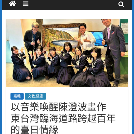
嘉義
文教.健康
以音樂喚醒陳澄波畫作
東台灣臨海道路跨越百年
的臺日情緣