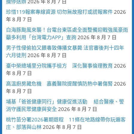
攔停送辦
2026 年 8 月 7 日
珍惜119報案專線資源 切勿無故撥打或謊報案件
2026
年 8 月 7 日
白海豚颱風來襲！台電台東區處全面整備迎戰強風豪雨
籲多利用「台灣電力APP」查詢
2026 年 8 月 7 日
男子性侵偷拍又餵毒致傳播女暴斃 法官審後判十四年
六月徒刑
2026 年 8 月 7 日
臺中榮總埔里分院攜手檢方 深化醫事倫理教育
2026
年 8 月 7 日
高溫廚房藏危機 嘉義醫院提醒慎防熱中暑傷腎
2026
年 8 月 7 日
埔基「爸爸健康同行」健康促進活動 結合醫療、警
消守護民眾健康與安全
2026 年 8 月 7 日
桃竹苗分署2026暑期遊程 11條在地路線帶你玩遍客
庄、部落與山林
2026 年 8 月 7 日