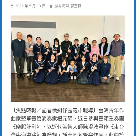
2026 年 5 月 13 日
焦點時報 郭嘉良
〔焦點時報／記者侯姵伃嘉義市報導〕臺灣青年作
曲家暨單簧管演奏家楊元碩，近日參與嘉頌重奏團
《樂脈計劃》，以近代美術大師陳澄波畫作《東台
灣臨海道路》為發想，譜寫同名管樂作品，此曲於