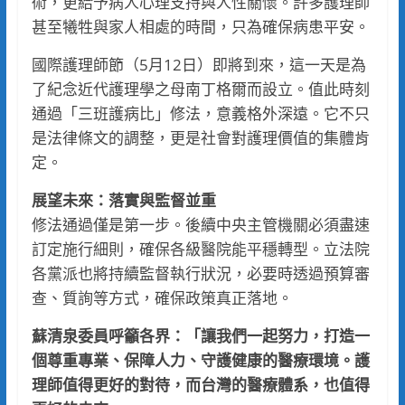
術，更給予病人心理支持與人性關懷。許多護理師
甚至犧牲與家人相處的時間，只為確保病患平安。
國際護理師節（5月12日）即將到來，這一天是為
了紀念近代護理學之母南丁格爾而設立。值此時刻
通過「三班護病比」修法，意義格外深遠。它不只
是法律條文的調整，更是社會對護理價值的集體肯
定。
展望未來：落實與監督並重
修法通過僅是第一步。後續中央主管機關必須盡速
訂定施行細則，確保各級醫院能平穩轉型。立法院
各黨派也將持續監督執行狀況，必要時透過預算審
查、質詢等方式，確保政策真正落地。
蘇清泉委員呼籲各界：「讓我們一起努力，打造一
個尊重專業、保障人力、守護健康的醫療環境。護
理師值得更好的對待，而台灣的醫療體系，也值得