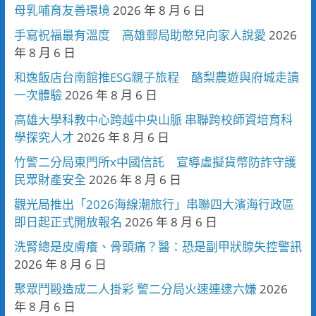
母乳哺育友善環境
2026 年 8 月 6 日
手寫祝福最有溫度 高雄郵局助憨兒向家人說愛
2026
年 8 月 6 日
和逸飯店台南館推ESG親子旅程 酪梨農遊與府城走讀
一次體驗
2026 年 8 月 6 日
高雄大學科教中心跨越中央山脈 串聯跨校師資培育科
學探究人才
2026 年 8 月 6 日
竹警二分局東門所x中國信託 宣導虛擬貨幣防詐守護
民眾財產安全
2026 年 8 月 6 日
觀光局推出「2026海線潮旅行」串聯四大濱海行政區
即日起正式開放報名
2026 年 8 月 6 日
洗腎總是皮膚癢、骨頭痛？醫：恐是副甲狀腺失控警訊
2026 年 8 月 6 日
聚眾鬥毆造成二人掛彩 警二分局火速連逮六嫌
2026
年 8 月 6 日