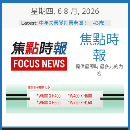
Skip
星期四, 6 8 月, 2026
to
content
Latest:
中年失業變創業老闆！ 43歲
男靠職訓考取乙級證照翻轉沒落
焦點時
家業
失智婦癱坐路邊 新南巡警一眼
認出速通知家屬
報
見女網友需先匯錢 北門警戳破
詐騙陷阱保住40萬
工作過勞眼前發黑 北門巡警眼
提供最即時 最多元的內
尖急扶女子化解危機
容
逛賣場熱中暑昏厥 南門警與消
即時救援急送醫