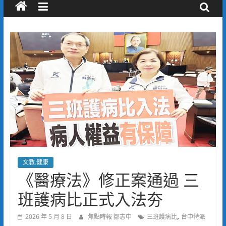
文教.健康
《醫療法》修正案通過 三
班護病比正式入法夯
,
2026 年 5 月 8 日
焦點時報 鄒志中
三班護病比
台中特派