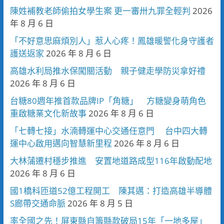
陳姓補教老師偷拍女學生案 更一審卅九罪全輕判
2026
年 8 月 6 日
「不好意思麻煩別人」惹人心疼！鳳雄暖警化身守護者
護送返家
2026 年 8 月 6 日
高雄水利局推水保闖關活動 親子健走學防災拿好禮
2026 年 8 月 6 日
台糖80週年推首款品牌IP「角糖」 方糖變身萌角色
重啟糖業文化新故事
2026 年 8 月 6 日
「七轉七接」水湳轉運中心交通任意門 台中四大轉
運中心啟用邁向智慧新里程
2026 年 8 月 6 日
大林蒲遷村穩步推進 安置地道路成型116年啟動配地
2026 年 8 月 6 日
國1橋科匝道52億工程開工 陳其邁：打造高雄半導體
S廊帶交通命脈
2026 年 8 月 5 日
率全國之先！屏東縣自籌縣款破局15年「一地多屋」