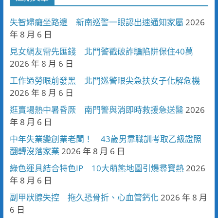
失智婦癱坐路邊 新南巡警一眼認出速通知家屬
2026
年 8 月 6 日
見女網友需先匯錢 北門警戳破詐騙陷阱保住40萬
2026 年 8 月 6 日
工作過勞眼前發黑 北門巡警眼尖急扶女子化解危機
2026 年 8 月 6 日
逛賣場熱中暑昏厥 南門警與消即時救援急送醫
2026
年 8 月 6 日
中年失業變創業老闆！ 43歲男靠職訓考取乙級證照
翻轉沒落家業
2026 年 8 月 6 日
綠色運具結合特色IP 10大萌熊地圖引爆尋寶熱
2026
年 8 月 6 日
副甲狀腺失控 拖久恐骨折、心血管鈣化
2026 年 8 月
6 日