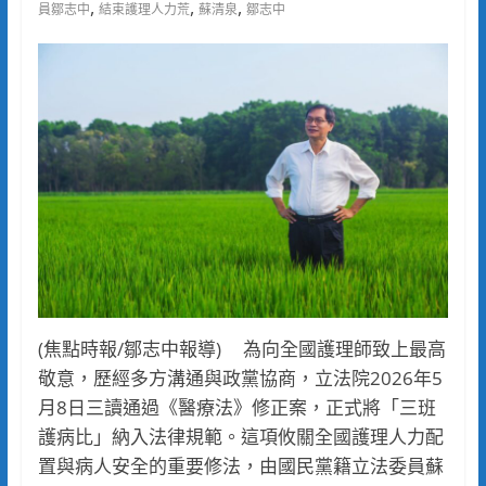
,
,
,
員鄒志中
結束護理人力荒
蘇清泉
鄒志中
(焦點時報/鄒志中報導) 為向全國護理師致上最高
敬意，歷經多方溝通與政黨協商，立法院2026年5
月8日三讀通過《醫療法》修正案，正式將「三班
護病比」納入法律規範。這項攸關全國護理人力配
置與病人安全的重要修法，由國民黨籍立法委員蘇