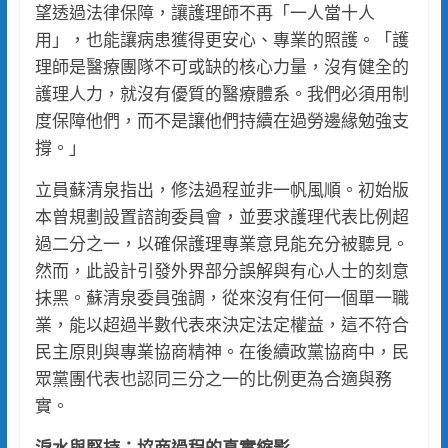
望透過法律保障，讓護理師不再「一人當十人
用」，也能讓病患獲得更安心、專業的照護。「護
理師是醫療團隊不可或缺的核心力量，沒有健全的
護理人力，就沒有優質的醫療體系。我們必須用制
度保障他們，而不是讓他們持續在過勞邊緣勉強支
撐。」
立員蘇清泉指出，修法過程並非一帆風順。初始版
本曾規劃設置諮詢委員會，並要求護理代表比例超
過二分之一，以確保護理專業意見能充分被聽見。
然而，此設計引發外界部分誤解與有心人士的刻意
抹黑。蘇清泉委員強調，從來沒有任何一個單一職
業，能以超過半數代表來決定法定權益，這不符合
民主原則與專業協商精神。在後續政黨協商中，民
眾黨團代表也認同三分之一的比例更為合適與務
實。
淚水與堅持：協商過程的真實縮影