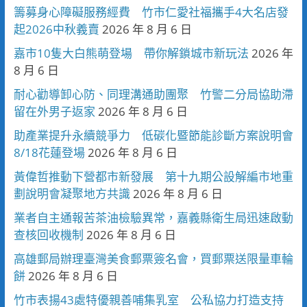
籌募身心障礙服務經費 竹市仁愛社福攜手4大名店發
起2026中秋義賣
2026 年 8 月 6 日
嘉市10隻大白熊萌登場 帶你解鎖城市新玩法
2026 年
8 月 6 日
耐心勸導卸心防、同理溝通助團聚 竹警二分局協助滯
留在外男子返家
2026 年 8 月 6 日
助產業提升永續競爭力 低碳化暨節能診斷方案說明會
8/18花蓮登場
2026 年 8 月 6 日
黃偉哲推動下營都市新發展 第十九期公設解編市地重
劃說明會凝聚地方共識
2026 年 8 月 6 日
業者自主通報苦茶油檢驗異常，嘉義縣衛生局迅速啟動
查核回收機制
2026 年 8 月 6 日
高雄郵局辦理臺灣美食郵票簽名會，買郵票送限量車輪
餅
2026 年 8 月 6 日
竹市表揚43處特優親善哺集乳室 公私協力打造支持