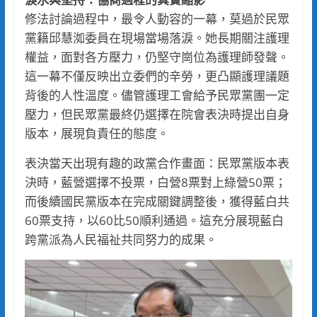
修法討論過程中，最令人動容的一幕，莫過於民眾
黨籍邱慧洳委員在現場當場落淚。她長期關注護理
權益，面對各方壓力，仍堅守崗位為護理師發聲。
這一幕不僅反映出立委們的辛勞，更凸顯護理議題
背後的人性溫度。儘管護理工會給予民眾黨團一定
壓力，但民眾黨最終仍選擇在院會表決時提出自身
版本，展現負責任的態度。
表決當天出現有趣的政黨合作畫面：民眾黨版本表
決時，藍營選擇不投票，白營8票對上綠營50票；
而後續國民黨版本在完成關鍵調整後，獲得藍白共
60票支持，以60比50順利通過。這充分展現藍白
跨黨派為人民福祉共同努力的成果。