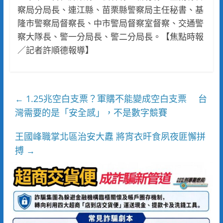
察局分局長、連江縣、苗栗縣警察局主任秘書、基
隆市警察局督察長、中市警局督察室督察、交通警
察大隊長、警一分局長、警二分局長。【焦點時報
／記者許順德報導】
1.25兆空白支票？軍購不能變成空白支票 台
←
灣需要的是「安全感」，不是數字競賽
王國峰職掌北區治安大纛 將宵衣旰食夙夜匪懈拼
搏
→