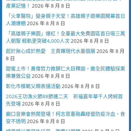
產業記憶！
2026 年 8 月 8 日
「火車醫院」變身親子天堂！高雄親子遊樂園開幕首日
人潮爆棚
2026 年 8 月 8 日
「高雄親子樂園」爆紅！全臺最大免費園區首日吸三萬
人朝聖 輕軌更突破4,000人次
2026 年 8 月 8 日
起於無心成於熱愛 王貴嬋現代水墨個展
2026 年 8 月
8 日
甜蜜上市！黃偉哲力推歸仁大目釋迦，邀全民體驗採果
樂兼做公益
2026 年 8 月 8 日
彰化市模範父親表揚活動
2026 年 8 月 8 日
2026王功漁火節88節連二天 祈福嘉年華千人烤蚵首
先登場
2026 年 8 月 8 日
廟口音樂會熱鬧登場！柯志恩重砲轟綠營防疫冷血、食
安不透明
2026 年 8 月 8 日