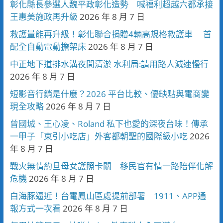
彰化縣長參選人魏平政彰化造勢 喊福利超越六都承接
王惠美施政再升級
2026 年 8 月 7 日
救護量能再升級！彰化聯合捐贈4輛高規格救護車 首
配全自動電動擔架床
2026 年 8 月 7 日
中正地下道排水溝夜間清淤 水利局:請用路人減速慢行
2026 年 8 月 7 日
短影音行銷是什麼？2026 平台比較、優缺點與電商變
現全攻略
2026 年 8 月 7 日
曾國城、王心凌、Roland 私下也愛的深夜台味！傳承
一甲子「東引小吃店」外客都朝聖的國際級小吃
2026
年 8 月 7 日
戰火無情約旦母女護照卡關 移民官有情一路陪伴化解
危機
2026 年 8 月 7 日
白海豚逼近！台電鳳山區處提前部署 1911、APP通
報方式一次看
2026 年 8 月 7 日