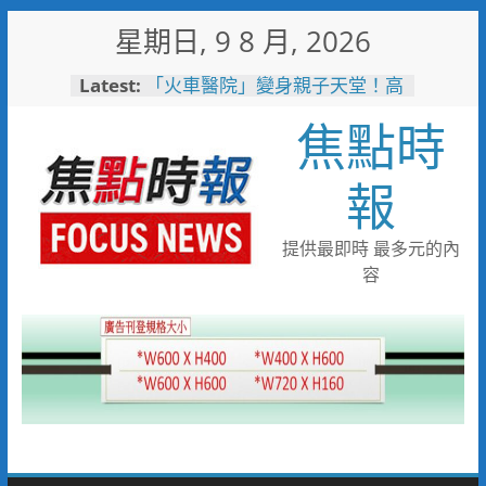
Skip
星期日, 9 8 月, 2026
to
content
Latest:
「火車醫院」變身親子天堂！高
雄親子遊樂園開幕首日人潮爆棚
焦點時
岡山警民聯手暖助八旬嬤 「人
情味GPS」10分鐘找回返家路
跨國並肩彩排激盪爵士新火花
報
展現台中市爵士人才培育成果
跨域整合守護全家！鳳山醫院結
合閱讀行動與健康宣導慶父親節
提供最即時 最多元的內
臺鐵高雄機廠變身全台最大免費
容
樂園 陳其邁:保存百年產業記
憶！