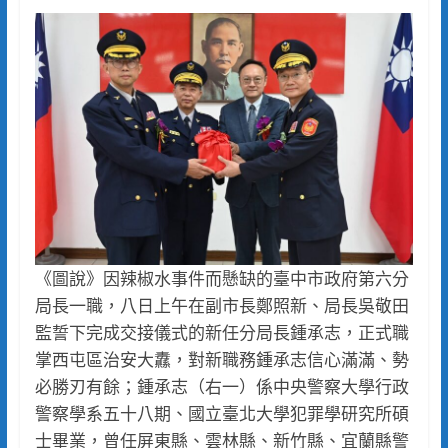
《圖說》因辣椒水事件而懸缺的臺中市政府第六分
局長一職，八日上午在副市長鄭照新、局長吳敬田
監誓下完成交接儀式的新任分局長鍾承志，正式職
掌西屯區治安大纛，對新職務鍾承志信心滿滿、勢
必勝刃有餘；鍾承志（右一）係中央警察大學行政
警察學系五十八期、國立臺北大學犯罪學研究所碩
士畢業，曾任屏東縣、雲林縣、新竹縣、宜蘭縣警