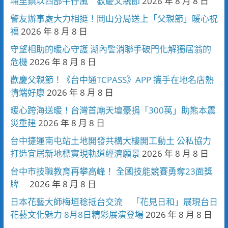
埔里鎮以西部牛仔風 歡慶父親節
2026 年 8 月 8 日
警友辦事處大力相挺！岡山分局送上「父親節」暖心祝
福
2026 年 8 月 8 日
守望相助的暖心守護 湖內警消聯手破門化解獨居翁的
危機
2026 年 8 月 8 日
歡慶父親節！《台中通TCPASS》APP 攜手在地名店熱
情端好康
2026 年 8 月 8 日
暖心跨海送暖！台灣首廟天壇豪捐「300萬」助熊本震
災重建
2026 年 8 月 8 日
台中捷運南屯站土地開發共構大樓開工動土 公私協力
打造宜居新地標實現軌道經濟願景
2026 年 8 月 8 日
台中市技職教育再攀高峰！ 全國技能競賽勇奪23面獎
牌
2026 年 8 月 8 日
日本花藝大師梅垣稔抵台交流 「花見日和」展現台日
花藝文化魅力 8月8日精彩展演登場
2026 年 8 月 8 日