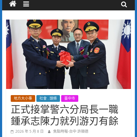
地方大小事
社會 . 頭條
臺中市
正式接掌警六分局長一職
鍾承志陳力就列游刃有餘
2026 年 5 月 8 日
焦點時報-台中 許順德