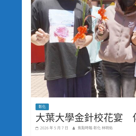
彰化
大葉大學金針校花宴 
2026 年 5 月 7 日
焦點時報-彰化 林明佑