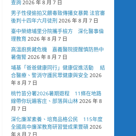
查詢
2026 年 8 月 7 日
男子性侵偷拍又餵毒致傳播女暴斃 法官審
後判十四年六月徒刑
2026 年 8 月 7 日
臺中榮總埔里分院攜手檢方 深化醫事倫
理教育
2026 年 8 月 7 日
高溫廚房藏危機 嘉義醫院提醒慎防熱中
暑傷腎
2026 年 8 月 7 日
埔基「爸爸健康同行」健康促進活動 結
合醫療、警消守護民眾健康與安全
2026
年 8 月 7 日
桃竹苗分署2026暑期遊程 11條在地路
線帶你玩遍客庄、部落與山林
2026 年 8
月 7 日
深化廉潔素養、培育品格公民 115年度
全國高中廉潔教育研習營成果豐碩
2026
年 8 月 7 日