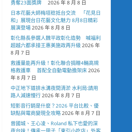
勇奪23面獎牌
2026 年 8 月 8 日
日本花藝大師梅垣稔抵台交流 「花見日
和」展現台日花藝文化魅力 8月8日精彩
展演登場
2026 年 8 月 8 日
彰化縣長參選人魏平政彰化造勢 喊福利
超越六都承接王惠美施政再升級
2026 年
8 月 7 日
救護量能再升級！彰化聯合捐贈4輛高規
格救護車 首配全自動電動擔架床
2026
年 8 月 7 日
中正地下道排水溝夜間清淤 水利局:請用
路人減速慢行
2026 年 8 月 7 日
短影音行銷是什麼？2026 平台比較、優
缺點與電商變現全攻略
2026 年 8 月 7 日
曾國城、王心凌、Roland 私下也愛的深
夜台味！傳承一甲子「東引小吃店」外客