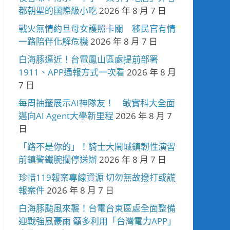
都朝聖的國際級小吃
2026 年 8 月 7 日
戰火無情約旦母女護照卡關 移民官有情
一路陪伴化解危機
2026 年 8 月 7 日
白海豚逼近！台電鳳山區處提前部署
1911、APP通報方式一次看
2026 年 8 月
7 日
每周抽籤展示AI神隊友！ 敏實科大全面
邁向AI Agent大學新里程
2026 年 8 月 7
日
「路不是你的」！騎士大鬧城鎮韌性演習
前鎮警鐵腕攔停送辦
2026 年 8 月 7 日
珍惜119報案專線資源 切勿無故撥打或謊
報案件
2026 年 8 月 7 日
白海豚颱風來襲！台電台東區處全面整備
迎戰強風豪雨 籲多利用「台灣電力APP」