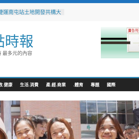
捷運南屯站土地開發共構大
工動土 公私協力打造宜居
標實現軌道經濟願景
辦事處大力相挺！岡山分局
點時報
「父親節」暖心祝福
相助的暖心守護 湖內警消
破門化解獨居翁的危機
 最多元的內容
父親節！《台中通
ASS》APP 攜手在地名店熱
好康
跨海送暖！台灣首廟天壇豪
300萬」助熊本震災重建
教.健康
生活.消費
產.經.商業
.體育
專題
國際