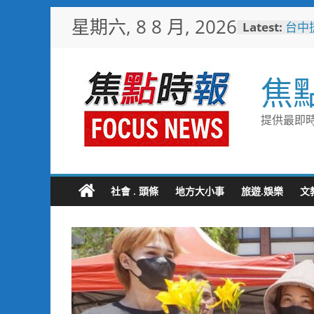
Skip
星期六, 8 8 月, 2026
Latest:
台中
to
樓開
content
新地
警友
焦
送上
守望
聯手
提供最即時
歡慶
TCP
情端
暖心
捐「
社會 . 頭條
地方大小事
旅遊.娛樂
文