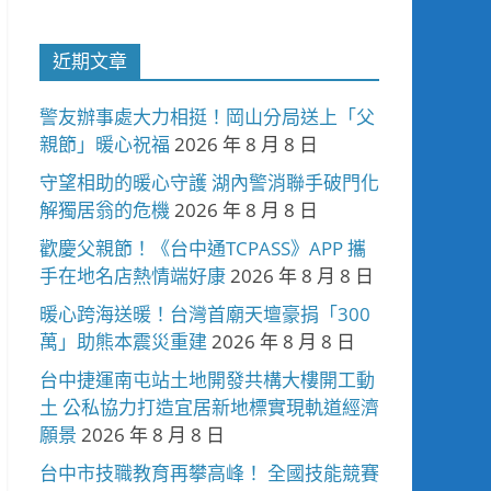
近期文章
警友辦事處大力相挺！岡山分局送上「父
親節」暖心祝福
2026 年 8 月 8 日
守望相助的暖心守護 湖內警消聯手破門化
解獨居翁的危機
2026 年 8 月 8 日
歡慶父親節！《台中通TCPASS》APP 攜
手在地名店熱情端好康
2026 年 8 月 8 日
暖心跨海送暖！台灣首廟天壇豪捐「300
萬」助熊本震災重建
2026 年 8 月 8 日
台中捷運南屯站土地開發共構大樓開工動
土 公私協力打造宜居新地標實現軌道經濟
願景
2026 年 8 月 8 日
台中市技職教育再攀高峰！ 全國技能競賽