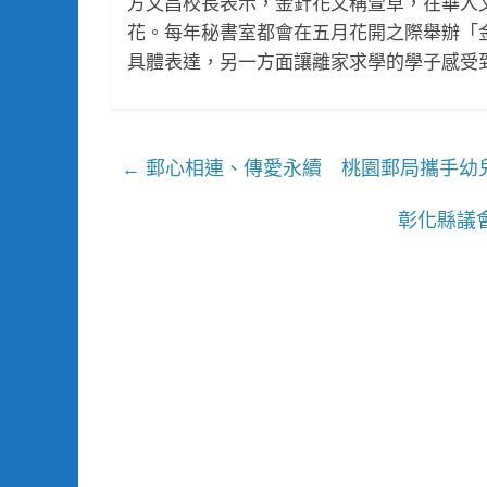
方文昌校長表示，金針花又稱萱草，在華人
花。每年秘書室都會在五月花開之際舉辦「
具體表達，另一方面讓離家求學的學子感受
郵心相連、傳愛永續 桃園郵局攜手幼
←
彰化縣議