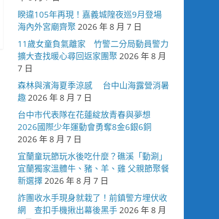
睽違105年再現！嘉義城隍夜巡9月登場
海內外宮廟齊聚
2026 年 8 月 7 日
11歲女童負氣離家 竹警二分局動員警力
擴大查找暖心尋回返家團聚
2026 年 8 月
7 日
森林與濱海夏季涼感 台中山海露營消暑
趣
2026 年 8 月 7 日
台中市代表隊在花蓮綻放青春與夢想
2026國際少年運動會勇奪8金6銀6銅
2026 年 8 月 7 日
宜蘭童玩節玩水後吃什麼？礁溪「動涮」
宜蘭獨家溫體牛、豬、羊、雞 父親節聚餐
新選擇
2026 年 8 月 7 日
詐團收水手現身就栽了！前鎮警方埋伏收
網 查扣手機揪出幕後黑手
2026 年 8 月