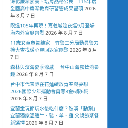
深化廉潔素養、培育品格公民 115年度
全國高中廉潔教育研習營成果豐碩
2026
年 8 月 7 日
睽違105年再現！嘉義城隍夜巡9月登場
海內外宮廟齊聚
2026 年 8 月 7 日
11歲女童負氣離家 竹警二分局動員警力
擴大查找暖心尋回返家團聚
2026 年 8 月
7 日
森林與濱海夏季涼感 台中山海露營消暑
趣
2026 年 8 月 7 日
台中市代表隊在花蓮綻放青春與夢想
2026國際少年運動會勇奪8金6銀6銅
2026 年 8 月 7 日
宜蘭童玩節玩水後吃什麼？礁溪「動涮」
宜蘭獨家溫體牛、豬、羊、雞 父親節聚餐
新選擇
2026 年 8 月 7 日