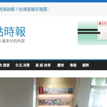
父親節！《台中通
ASS》APP 攜手在地名店熱
好康
跨海送暖！台灣首廟天壇豪
點時報
300萬」助熊本震災重建
鎮以西部牛仔風 歡慶父親
 最多元的內容
辦事處大力相挺！岡山分局
「父親節」暖心祝福
相助的暖心守護 湖內警消
破門化解獨居翁的危機
教.健康
生活.消費
產.經.商業
.體育
專題
國際