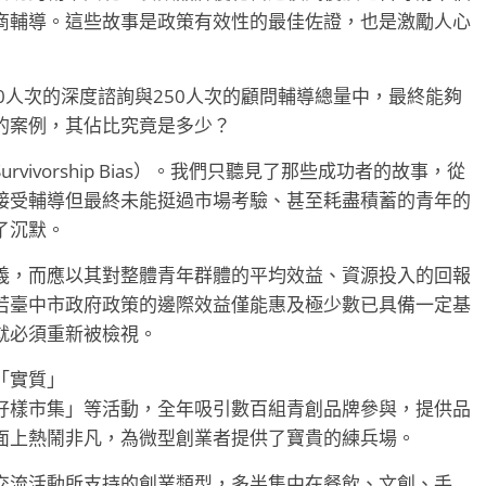
商輔導。這些故事是政策有效性的最佳佐證，也是激勵人心
0人次的深度諮詢與250人次的顧問輔導總量中，最終能夠
的案例，其佔比究竟是多少？
ivorship Bias）。我們只聽見了那些成功者的故事，從
接受輔導但最終未能挺過市場考驗、甚至耗盡積蓄的青年的
了沉默。
義，而應以其對整體青年群體的平均效益、資源投入的回報
若臺中市政府政策的邊際效益僅能惠及極少數已具備一定基
就必須重新被檢視。
「實質」
好樣市集」等活動，全年吸引數百組青創品牌參與，提供品
面上熱鬧非凡，為微型創業者提供了寶貴的練兵場。
交流活動所支持的創業類型，多半集中在餐飲、文創、手