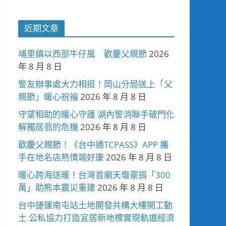
近期文章
埔里鎮以西部牛仔風 歡慶父親節
2026
年 8 月 8 日
警友辦事處大力相挺！岡山分局送上「父
親節」暖心祝福
2026 年 8 月 8 日
守望相助的暖心守護 湖內警消聯手破門化
解獨居翁的危機
2026 年 8 月 8 日
歡慶父親節！《台中通TCPASS》APP 攜
手在地名店熱情端好康
2026 年 8 月 8 日
暖心跨海送暖！台灣首廟天壇豪捐「300
萬」助熊本震災重建
2026 年 8 月 8 日
台中捷運南屯站土地開發共構大樓開工動
土 公私協力打造宜居新地標實現軌道經濟