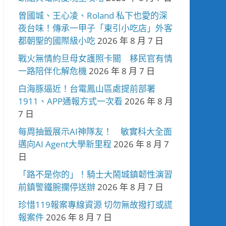
曾國城、王心凌、Roland 私下也愛的深
夜台味！傳承一甲子「東引小吃店」外客
都朝聖的國際級小吃
2026 年 8 月 7 日
戰火無情約旦母女護照卡關 移民官有情
一路陪伴化解危機
2026 年 8 月 7 日
白海豚逼近！台電鳳山區處提前部署
1911、APP通報方式一次看
2026 年 8 月
7 日
每周抽籤展示AI神隊友！ 敏實科大全面
邁向AI Agent大學新里程
2026 年 8 月 7
日
「路不是你的」！騎士大鬧城鎮韌性演習
前鎮警鐵腕攔停送辦
2026 年 8 月 7 日
珍惜119報案專線資源 切勿無故撥打或謊
報案件
2026 年 8 月 7 日