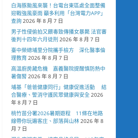
白海豚颱風來襲！台電台東區處全面整備
迎戰強風豪雨 籲多利用「台灣電力APP」
查詢
2026 年 8 月 7 日
男子性侵偷拍又餵毒致傳播女暴斃 法官審
後判十四年六月徒刑
2026 年 8 月 7 日
臺中榮總埔里分院攜手檢方 深化醫事倫
理教育
2026 年 8 月 7 日
高溫廚房藏危機 嘉義醫院提醒慎防熱中
暑傷腎
2026 年 8 月 7 日
埔基「爸爸健康同行」健康促進活動 結
合醫療、警消守護民眾健康與安全
2026
年 8 月 7 日
桃竹苗分署2026暑期遊程 11條在地路
線帶你玩遍客庄、部落與山林
2026 年 8
月 7 日