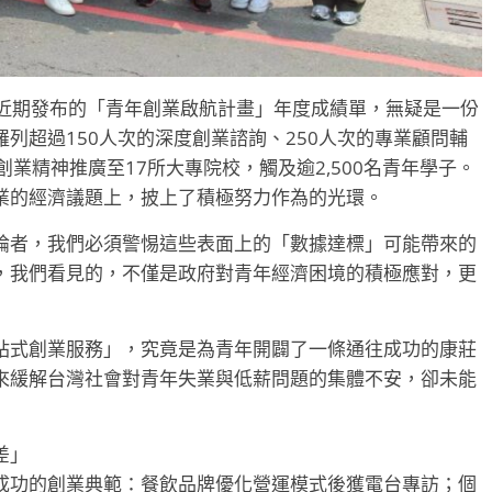
局近期發布的「青年創業啟航計畫」年度成績單，無疑是一份
列超過150人次的深度創業諮詢、250人次的專業顧問輔
業精神推廣至17所大專院校，觸及逾2,500名青年學子。
業的經濟議題上，披上了積極努力作為的光環。
論者，我們必須警惕這些表面上的「數據達標」可能帶來的
，我們看見的，不僅是政府對青年經濟困境的積極應對，更
站式創業服務」，究竟是為青年開闢了一條通往成功的康莊
來緩解台灣社會對青年失業與低薪問題的集體不安，卻未能
差」
成功的創業典範：餐飲品牌優化營運模式後獲電台專訪；個