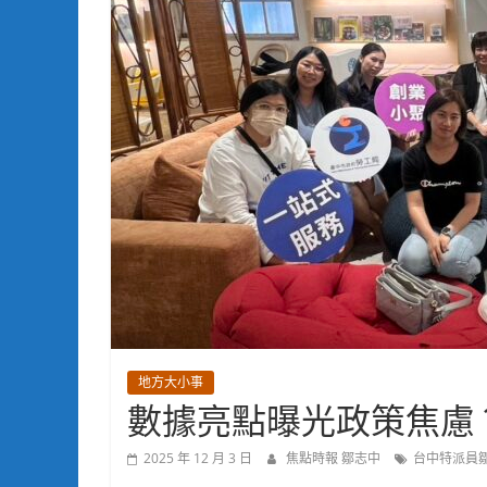
地方大小事
數據亮點曝光政策焦慮
2025 年 12 月 3 日
焦點時報 鄒志中
台中特派員