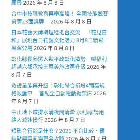
願景
2026 年 8 月 8 日
台中市技職教育再攀高峰！ 全國技能競賽
勇奪23面獎牌
2026 年 8 月 8 日
日本花藝大師梅垣稔抵台交流 「花見日
和」展現台日花藝文化魅力 8月8日精彩
展演登場
2026 年 8 月 8 日
彰化縣長參選人魏平政彰化造勢 喊福利
超越六都承接王惠美施政再升級
2026 年
8 月 7 日
救護量能再升級！彰化聯合捐贈4輛高規
格救護車 首配全自動電動擔架床
2026
年 8 月 7 日
中正地下道排水溝夜間清淤 水利局:請用
路人減速慢行
2026 年 8 月 7 日
短影音行銷是什麼？2026 平台比較、優
缺點與電商變現全攻略
2026 年 8 月 7 日