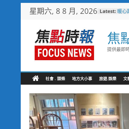
Skip
星期六, 8 8 月, 2026
歡慶
Latest:
to
TCP
content
情端
暖心
焦
捐「
埔里
節
提供最即時
警友
送上
守望
聯手
社會 . 頭條
地方大小事
旅遊.娛樂
文