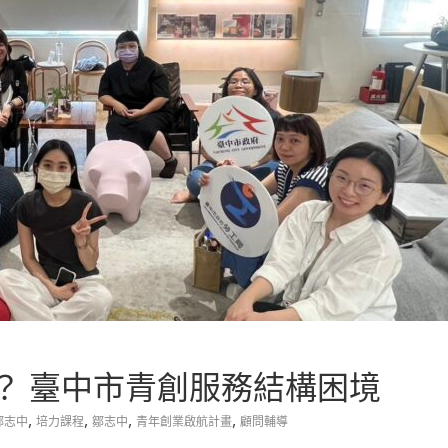
？ 臺中市青創服務結構困境
,
,
,
,
鄒志中
培力課程
鄒志中
青年創業啟航計畫
顧問輔導