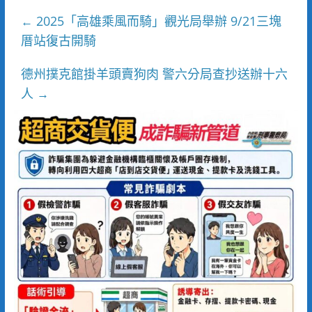
2025「高雄乘風而騎」觀光局舉辦 9/21三塊
←
厝站復古開騎
德州撲克館掛羊頭賣狗肉 警六分局查抄送辦十六
人
→