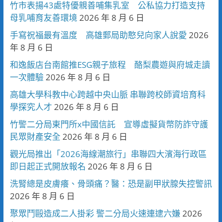
竹市表揚43處特優親善哺集乳室 公私協力打造支持
母乳哺育友善環境
2026 年 8 月 6 日
手寫祝福最有溫度 高雄郵局助憨兒向家人說愛
2026
年 8 月 6 日
和逸飯店台南館推ESG親子旅程 酪梨農遊與府城走讀
一次體驗
2026 年 8 月 6 日
高雄大學科教中心跨越中央山脈 串聯跨校師資培育科
學探究人才
2026 年 8 月 6 日
竹警二分局東門所x中國信託 宣導虛擬貨幣防詐守護
民眾財產安全
2026 年 8 月 6 日
觀光局推出「2026海線潮旅行」串聯四大濱海行政區
即日起正式開放報名
2026 年 8 月 6 日
洗腎總是皮膚癢、骨頭痛？醫：恐是副甲狀腺失控警訊
2026 年 8 月 6 日
聚眾鬥毆造成二人掛彩 警二分局火速連逮六嫌
2026