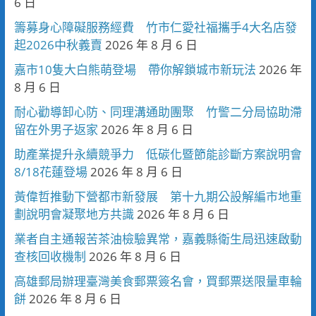
6 日
籌募身心障礙服務經費 竹市仁愛社福攜手4大名店發
起2026中秋義賣
2026 年 8 月 6 日
嘉市10隻大白熊萌登場 帶你解鎖城市新玩法
2026 年
8 月 6 日
耐心勸導卸心防、同理溝通助團聚 竹警二分局協助滯
留在外男子返家
2026 年 8 月 6 日
助產業提升永續競爭力 低碳化暨節能診斷方案說明會
8/18花蓮登場
2026 年 8 月 6 日
黃偉哲推動下營都市新發展 第十九期公設解編市地重
劃說明會凝聚地方共識
2026 年 8 月 6 日
業者自主通報苦茶油檢驗異常，嘉義縣衛生局迅速啟動
查核回收機制
2026 年 8 月 6 日
高雄郵局辦理臺灣美食郵票簽名會，買郵票送限量車輪
餅
2026 年 8 月 6 日