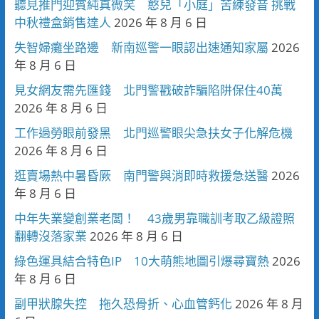
聽見推門迎賓純真微笑 憨兒「小庭」苦練發音 挑戰
中秋禮盒銷售達人
2026 年 8 月 6 日
失智婦癱坐路邊 新南巡警一眼認出速通知家屬
2026
年 8 月 6 日
見女網友需先匯錢 北門警戳破詐騙陷阱保住40萬
2026 年 8 月 6 日
工作過勞眼前發黑 北門巡警眼尖急扶女子化解危機
2026 年 8 月 6 日
逛賣場熱中暑昏厥 南門警與消即時救援急送醫
2026
年 8 月 6 日
中年失業變創業老闆！ 43歲男靠職訓考取乙級證照
翻轉沒落家業
2026 年 8 月 6 日
綠色運具結合特色IP 10大萌熊地圖引爆尋寶熱
2026
年 8 月 6 日
副甲狀腺失控 拖久恐骨折、心血管鈣化
2026 年 8 月