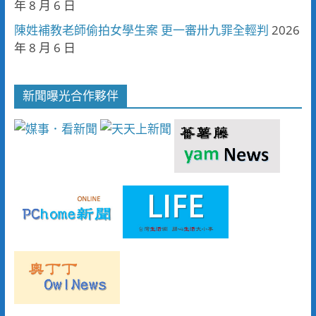
年 8 月 6 日
陳姓補教老師偷拍女學生案 更一審卅九罪全輕判
2026
年 8 月 6 日
新聞曝光合作夥伴