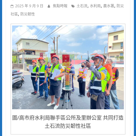
,
,
,
2025 年 9 月 9 日
焦點時報
土石流
水利局
農水署
防災
,
社區
防災韌性
圖/高市府水利局聯手區公所及里辦公室 共同打造
土石流防災韌性社區