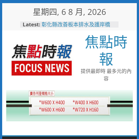
Skip
星期四, 6 8 月, 2026
to
content
Latest:
彰化縣改善板本排水及護岸橋
梁 解決大村、秀水淹水問題
焦點時
小米之家進駐高雄義享時尚廣
場 父親節開幕祭三重超狂優惠
少子化時代的地方解方！彰化市
報
未婚聯誼6年促成10對佳偶
彰化縣長參選人魏平政率議員團
隊攜手造勢 盼翻轉彰化打造新
提供最即時 最多元的內
局
容
敲敲門讓愛傳進門 彰化縣獨居
老人訪查作業啟動