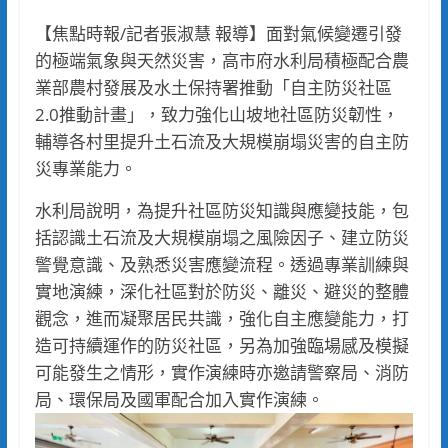
【焦點時報/記者張淑慧 報導】面對氣候變遷引發
的極端氣象與天然災害，高市府水利局積極配合農
業部農村發展及水土保持署推動「自主防災社區
2.0推動計畫」，致力強化山坡地社區防災韌性，
輔導各村里提升土石流及大規模崩塌災害的自主防
災專業能力。
水利局說明，為提升社區防災知識與應變技能，包
括認識土石流及大規模崩塌之風險因子、建立防災
警覺意識、及熟悉災害應變流程。透過專業訓練與
實地演練，深化社區對於防災、離災、避災的整體
觀念，進而凝聚居民共識，強化自主應變能力，打
造可持續運作的防災社區，另為加強臨場感及模擬
可能發生之情形，實作演練時亦邀請警察局、消防
局、環保局及國軍配合加入實作演練。