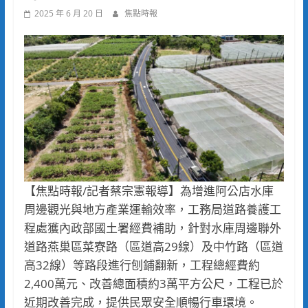
2025 年 6 月 20 日
焦點時報
【焦點時報/記者蔡宗憲報導】為增進阿公店水庫
周邊觀光與地方產業運輸效率，工務局道路養護工
程處獲內政部國土署經費補助，針對水庫周邊聯外
道路燕巢區菜寮路（區道高29線）及中竹路（區道
高32線）等路段進行刨鋪翻新，工程總經費約
2,400萬元、改善總面積約3萬平方公尺，工程已於
近期改善完成，提供民眾安全順暢行車環境。