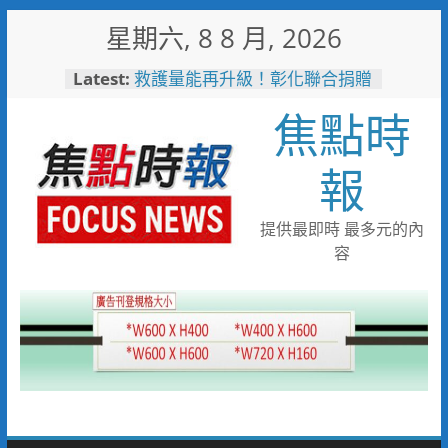
Skip
星期六, 8 8 月, 2026
to
content
Latest:
救護量能再升級！彰化聯合捐贈
4輛高規格救護車 首配全自動
焦點時
電動擔架床
台中捷運南屯站土地開發共構大
樓開工動土 公私協力打造宜居
報
新地標實現軌道經濟願景
台中市技職教育再攀高峰！ 全
國技能競賽勇奪23面獎牌
提供最即時 最多元的內
日本花藝大師梅垣稔抵台交流
容
「花見日和」展現台日花藝文化
魅力 8月8日精彩展演登場
彰化縣長參選人魏平政彰化造
勢 喊福利超越六都承接王惠美
施政再升級