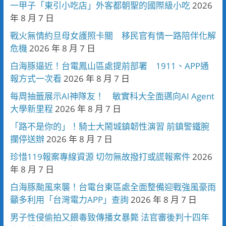
一甲子「東引小吃店」外客都朝聖的國際級小吃
2026
年 8 月 7 日
戰火無情約旦母女護照卡關 移民官有情一路陪伴化解
危機
2026 年 8 月 7 日
白海豚逼近！台電鳳山區處提前部署 1911、APP通
報方式一次看
2026 年 8 月 7 日
每周抽籤展示AI神隊友！ 敏實科大全面邁向AI Agent
大學新里程
2026 年 8 月 7 日
「路不是你的」！騎士大鬧城鎮韌性演習 前鎮警鐵腕
攔停送辦
2026 年 8 月 7 日
珍惜119報案專線資源 切勿無故撥打或謊報案件
2026
年 8 月 7 日
白海豚颱風來襲！台電台東區處全面整備迎戰強風豪雨
籲多利用「台灣電力APP」查詢
2026 年 8 月 7 日
男子性侵偷拍又餵毒致傳播女暴斃 法官審後判十四年