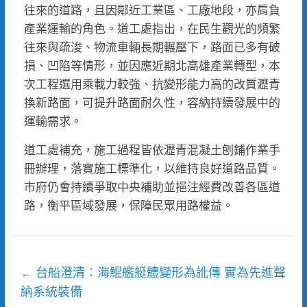
往來的道路，且因鄰近工業區、工廠地段，亦肩負
產業運輸的角色。道工處指出，在民生觀光的頻繁
往來與疏浚、物流車輛長期輾壓下，路面已多有破
損、凹陷等情形，並因應近期北高雄產業轉型，本
次工程選用乘載力較強、抗變形能力高的改質瀝青
換新路面，可提升路面耐久性，容納持續發展中的
運輸需求。
道工處補充，施工過程皆依瀝青混凝土刨鋪作業手
冊辦理，落實施工標準化，以維持良好道路品質。
市府仍會持續爭取中央補助並挹注經費改善各區道
路，衡平區域發展，保障民眾用路權益。
台船澄清：海鯤艦艇體變形為訛傳 實為先進聲
←
納系統裝備