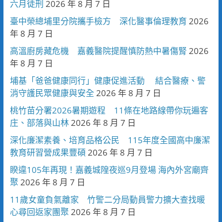
六月徒刑
2026 年 8 月 7 日
臺中榮總埔里分院攜手檢方 深化醫事倫理教育
2026
年 8 月 7 日
高溫廚房藏危機 嘉義醫院提醒慎防熱中暑傷腎
2026
年 8 月 7 日
埔基「爸爸健康同行」健康促進活動 結合醫療、警
消守護民眾健康與安全
2026 年 8 月 7 日
桃竹苗分署2026暑期遊程 11條在地路線帶你玩遍客
庄、部落與山林
2026 年 8 月 7 日
深化廉潔素養、培育品格公民 115年度全國高中廉潔
教育研習營成果豐碩
2026 年 8 月 7 日
睽違105年再現！嘉義城隍夜巡9月登場 海內外宮廟齊
聚
2026 年 8 月 7 日
11歲女童負氣離家 竹警二分局動員警力擴大查找暖
心尋回返家團聚
2026 年 8 月 7 日