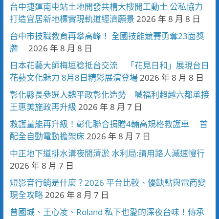
台中捷運南屯站土地開發共構大樓開工動土 公私協力
打造宜居新地標實現軌道經濟願景
2026 年 8 月 8 日
台中市技職教育再攀高峰！ 全國技能競賽勇奪23面獎
牌
2026 年 8 月 8 日
日本花藝大師梅垣稔抵台交流 「花見日和」展現台日
花藝文化魅力 8月8日精彩展演登場
2026 年 8 月 8 日
彰化縣長參選人魏平政彰化造勢 喊福利超越六都承接
王惠美施政再升級
2026 年 8 月 7 日
救護量能再升級！彰化聯合捐贈4輛高規格救護車 首
配全自動電動擔架床
2026 年 8 月 7 日
中正地下道排水溝夜間清淤 水利局:請用路人減速慢行
2026 年 8 月 7 日
短影音行銷是什麼？2026 平台比較、優缺點與電商變
現全攻略
2026 年 8 月 7 日
曾國城、王心凌、Roland 私下也愛的深夜台味！傳承