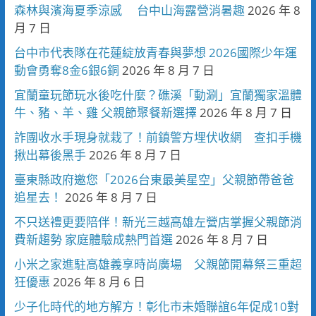
森林與濱海夏季涼感 台中山海露營消暑趣
2026 年 8
月 7 日
台中市代表隊在花蓮綻放青春與夢想 2026國際少年運
動會勇奪8金6銀6銅
2026 年 8 月 7 日
宜蘭童玩節玩水後吃什麼？礁溪「動涮」宜蘭獨家溫體
牛、豬、羊、雞 父親節聚餐新選擇
2026 年 8 月 7 日
詐團收水手現身就栽了！前鎮警方埋伏收網 查扣手機
揪出幕後黑手
2026 年 8 月 7 日
臺東縣政府邀您「2026台東最美星空」父親節帶爸爸
追星去！
2026 年 8 月 7 日
不只送禮更要陪伴！新光三越高雄左營店掌握父親節消
費新趨勢 家庭體驗成熱門首選
2026 年 8 月 7 日
小米之家進駐高雄義享時尚廣場 父親節開幕祭三重超
狂優惠
2026 年 8 月 6 日
少子化時代的地方解方！彰化市未婚聯誼6年促成10對