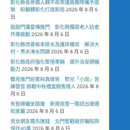
彰化縣長參選人魏平政率議員團隊攜手造
勢 盼翻轉彰化打造新局
2026 年 8 月 6
日
敲敲門讓愛傳進門 彰化縣獨居老人訪查
作業啟動
2026 年 8 月 6 日
彰化縣改善板本排水及護岸橋梁 解決大
村、秀水淹水問題
2026 年 8 月 6 日
彰化縣政府強化警用車輛 提升治安網機
動力
2026 年 8 月 6 日
聽見推門迎賓純真微笑 憨兒「小庭」苦
練發音 挑戰中秋禮盒銷售達人
2026 年 8
月 6 日
失智婦癱坐路邊 新南巡警一眼認出速通
知家屬
2026 年 8 月 6 日
見女網友需先匯錢 北門警戳破詐騙陷阱
保住40萬
2026 年 8 月 6 日