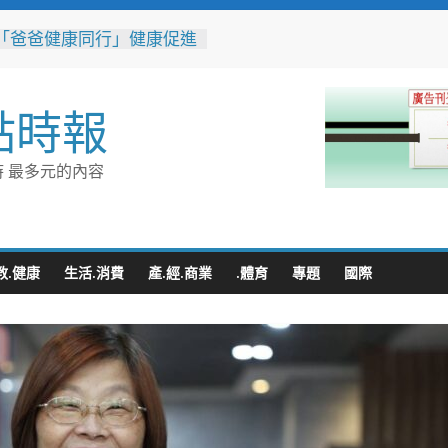
「爸爸健康同行」健康促進
 結合醫療、警消守護民
康與安全
豚颱風來襲！台電台東區處
點時報
整備迎戰強風豪雨 籲多利
台灣電力APP」查詢
性侵偷拍又餵毒致傳播女暴
 最多元的內容
法官審後判十四年六月徒刑
榮總埔里分院攜手檢方 深
事倫理教育
廚房藏危機 嘉義醫院提醒
熱中暑傷腎
教.健康
生活.消費
產.經.商業
.體育
專題
國際