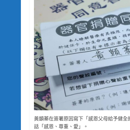
黃顗蓁在簽署原因寫下「感恩父母給予健全
話「感恩、尊重、愛」。