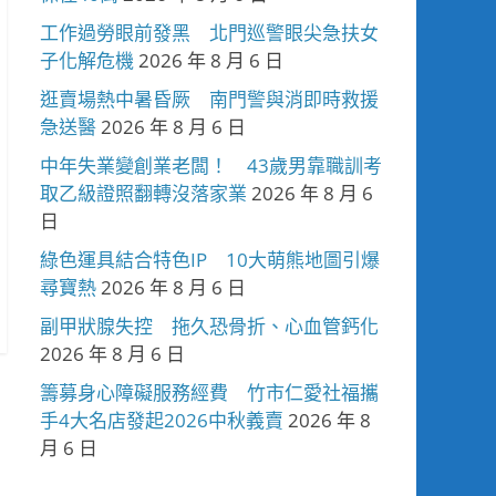
工作過勞眼前發黑 北門巡警眼尖急扶女
子化解危機
2026 年 8 月 6 日
逛賣場熱中暑昏厥 南門警與消即時救援
急送醫
2026 年 8 月 6 日
中年失業變創業老闆！ 43歲男靠職訓考
取乙級證照翻轉沒落家業
2026 年 8 月 6
日
綠色運具結合特色IP 10大萌熊地圖引爆
尋寶熱
2026 年 8 月 6 日
副甲狀腺失控 拖久恐骨折、心血管鈣化
2026 年 8 月 6 日
籌募身心障礙服務經費 竹市仁愛社福攜
手4大名店發起2026中秋義賣
2026 年 8
月 6 日