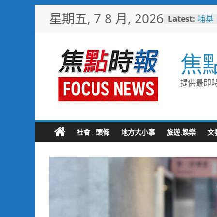
Skip
星期五, 7 8 月, 2026
Latest:
埔基
to
活動
content
眾健
白海
焦
全面
用「
男子
提供最即時
斃 
臺中
化醫
高溫
慎防
社會 . 頭條
地方大小事
旅遊.娛樂
文