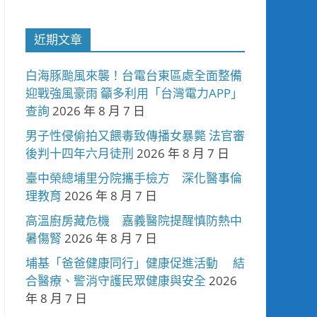
近期文章
白海豚颱風來襲！台電台東區處全面整備
迎戰強風豪雨 籲多利用「台灣電力APP」
查詢
2026 年 8 月 7 日
男子性侵偷拍又餵毒致傳播女暴斃 法官審
後判十四年六月徒刑
2026 年 8 月 7 日
臺中榮總埔里分院攜手檢方 深化醫事倫
理教育
2026 年 8 月 7 日
高溫廚房藏危機 嘉義醫院提醒慎防熱中
暑傷腎
2026 年 8 月 7 日
埔基「爸爸健康同行」健康促進活動 結
合醫療、警消守護民眾健康與安全
2026
年 8 月 7 日