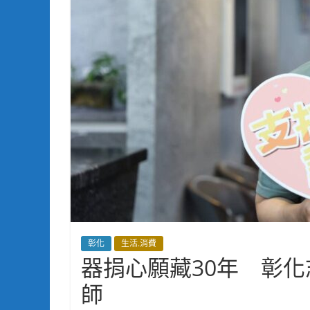
彰化
生活.消費
器捐心願藏30年 彰
師