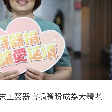
化志工簽器官捐贈盼成為大體老