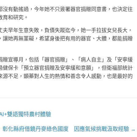
都沒有動搖過，今年她不只簽署器官捐贈同意書，也決定往
教育和研究。
丈夫早年生意失敗，負債失蹤迄今，她一手拉拔女兒長大，
，讓她再無罣礙，希望身後把有用的器官、大體，都能捐贈
捐贈宣導月，包括「器官捐贈」、「病人自主」及「安寧緩
過健保卡「預立器官捐贈及安寧緩和意願」，但衛福部統計
來源不足，顗蓁對人生的熱情和善念令人感動，也是最好的
I+雙語獨特農村體驗
彰化縣府借鏡丹麥綠色國度 因應氣候挑戰汲取經驗
→