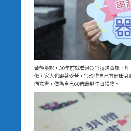
黃顗蓁說，30年前就看過器官捐贈資訊，
傷，家人也跟著受苦，很珍惜自己有健康身
同意書，做為自己60歲農曆生日禮物。