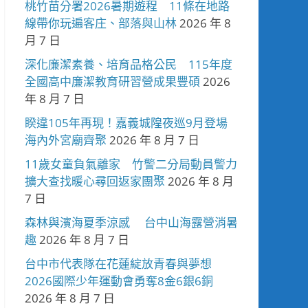
桃竹苗分署2026暑期遊程 11條在地路
線帶你玩遍客庄、部落與山林
2026 年 8
月 7 日
深化廉潔素養、培育品格公民 115年度
全國高中廉潔教育研習營成果豐碩
2026
年 8 月 7 日
睽違105年再現！嘉義城隍夜巡9月登場
海內外宮廟齊聚
2026 年 8 月 7 日
11歲女童負氣離家 竹警二分局動員警力
擴大查找暖心尋回返家團聚
2026 年 8 月
7 日
森林與濱海夏季涼感 台中山海露營消暑
趣
2026 年 8 月 7 日
台中市代表隊在花蓮綻放青春與夢想
2026國際少年運動會勇奪8金6銀6銅
2026 年 8 月 7 日