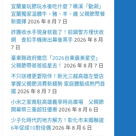
宜蘭童玩節玩水後吃什麼？礁溪「動涮」
宜蘭獨家溫體牛、豬、羊、雞 父親節聚餐
新選擇
2026 年 8 月 7 日
詐團收水手現身就栽了！前鎮警方埋伏收
網 查扣手機揪出幕後黑手
2026 年 8 月
7 日
臺東縣政府邀您「2026台東最美星空」
父親節帶爸爸追星去！
2026 年 8 月 7 日
不只送禮更要陪伴！新光三越高雄左營店
掌握父親節消費新趨勢 家庭體驗成熱門首
選
2026 年 8 月 7 日
小米之家進駐高雄義享時尚廣場 父親節
開幕祭三重超狂優惠
2026 年 8 月 6 日
少子化時代的地方解方！彰化市未婚聯誼
6年促成10對佳偶
2026 年 8 月 6 日