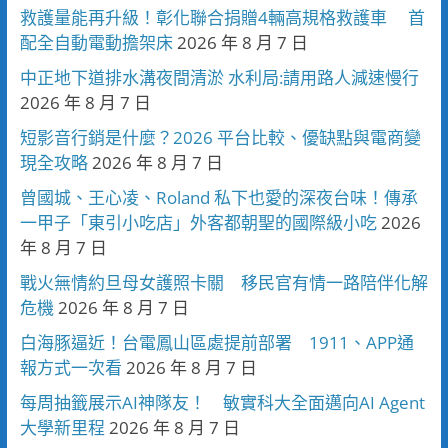
救護量能再升級！彰化聯合捐贈4輛高規格救護車 首
配全自動電動擔架床
2026 年 8 月 7 日
中正地下道排水溝夜間清淤 水利局:請用路人減速慢行
2026 年 8 月 7 日
短影音行銷是什麼？2026 平台比較、優缺點與電商變
現全攻略
2026 年 8 月 7 日
曾國城、王心凌、Roland 私下也愛的深夜台味！傳承
一甲子「東引小吃店」外客都朝聖的國際級小吃
2026
年 8 月 7 日
戰火無情約旦母女護照卡關 移民官有情一路陪伴化解
危機
2026 年 8 月 7 日
白海豚逼近！台電鳳山區處提前部署 1911、APP通
報方式一次看
2026 年 8 月 7 日
每周抽籤展示AI神隊友！ 敏實科大全面邁向AI Agent
大學新里程
2026 年 8 月 7 日