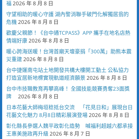
福
2026 年 8 月 8 日
守望相助的暖心守護 湖內警消聯手破門化解獨居翁的
危機
2026 年 8 月 8 日
歡慶父親節！《台中通TCPASS》APP 攜手在地名店熱
情端好康
2026 年 8 月 8 日
暖心跨海送暖！台灣首廟天壇豪捐「300萬」助熊本震
災重建
2026 年 8 月 8 日
台中捷運南屯站土地開發共構大樓開工動土 公私協力
打造宜居新地標實現軌道經濟願景
2026 年 8 月 8 日
台中市技職教育再攀高峰！ 全國技能競賽勇奪23面獎
牌
2026 年 8 月 8 日
日本花藝大師梅垣稔抵台交流 「花見日和」展現台日
花藝文化魅力 8月8日精彩展演登場
2026 年 8 月 8 日
彰化縣長參選人魏平政彰化造勢 喊福利超越六都承接
王惠美施政再升級
2026 年 8 月 7 日