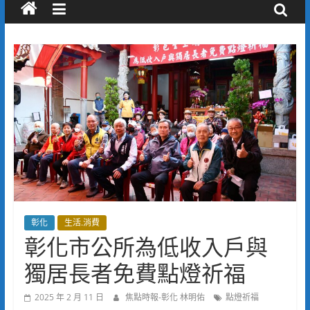
彰化
生活.消費
彰化市公所為低收入戶與
獨居長者免費點燈祈福
2025 年 2 月 11 日
焦點時報-彰化 林明佑
點燈祈福