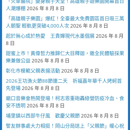
「火車醫院」變身親子天堂！高雄親子遊樂園開幕首日
人潮爆棚
2026 年 8 月 8 日
「高雄親子樂園」爆紅！全臺最大免費園區首日吸三萬
人朝聖 輕軌更突破4,000人次
2026 年 8 月 8 日
起於無心成於熱愛 王貴嬋現代水墨個展
2026 年 8 月
8 日
甜蜜上市！黃偉哲力推歸仁大目釋迦，邀全民體驗採果
樂兼做公益
2026 年 8 月 8 日
彰化市模範父親表揚活動
2026 年 8 月 8 日
2026王功漁火節88節連二天 祈福嘉年華千人烤蚵首
先登場
2026 年 8 月 8 日
廟口音樂會熱鬧登場！柯志恩重砲轟綠營防疫冷血、食
安不透明
2026 年 8 月 8 日
埔里鎮以西部牛仔風 歡慶父親節
2026 年 8 月 8 日
警友辦事處大力相挺！岡山分局送上「父親節」暖心祝