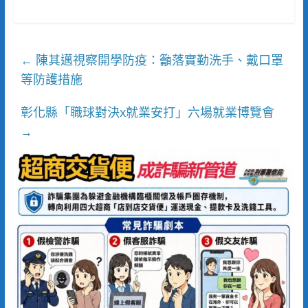
陳其邁視察開學防疫：籲落實勤洗手、戴口罩
←
等防護措施
彰化縣「職球對決x就業安打」六場就業博覽會
→