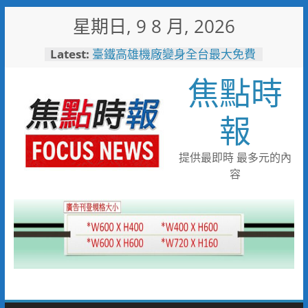
Skip
星期日, 9 8 月, 2026
to
content
Latest:
臺鐵高雄機廠變身全台最大免費
樂園 陳其邁:保存百年產業記
焦點時
憶！
臺南社區防暴劇力拚全國 環湖
社區奪季軍、民榮社區獲佳作
報
岡山警民聯手暖助八旬嬤 「人
情味GPS」10分鐘找回返家路
跨國並肩彩排激盪爵士新火花
提供最即時 最多元的內
展現台中市爵士人才培育成果
容
跨域整合守護全家！鳳山醫院結
合閱讀行動與健康宣導慶父親節