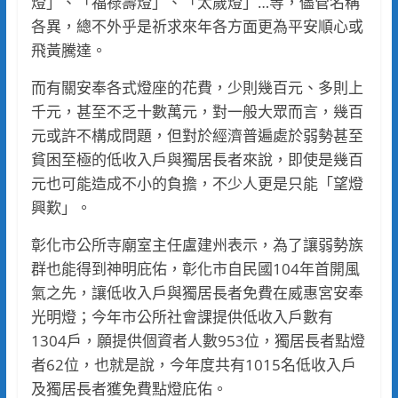
燈」、「福祿壽燈」、「太歲燈」…等，儘管名稱
各異，總不外乎是祈求來年各方面更為平安順心或
飛黃騰達。
而有關安奉各式燈座的花費，少則幾百元、多則上
千元，甚至不乏十數萬元，對一般大眾而言，幾百
元或許不構成問題，但對於經濟普遍處於弱勢甚至
貧困至極的低收入戶與獨居長者來說，即使是幾百
元也可能造成不小的負擔，不少人更是只能「望燈
興歎」。
彰化市公所寺廟室主任盧建州表示，為了讓弱勢族
群也能得到神明庇佑，彰化市自民國104年首開風
氣之先，讓低收入戶與獨居長者免費在威惠宮安奉
光明燈；今年市公所社會課提供低收入戶數有
1304戶，願提供個資者人數953位，獨居長者點燈
者62位，也就是說，今年度共有1015名低收入戶
及獨居長者獲免費點燈庇佑。