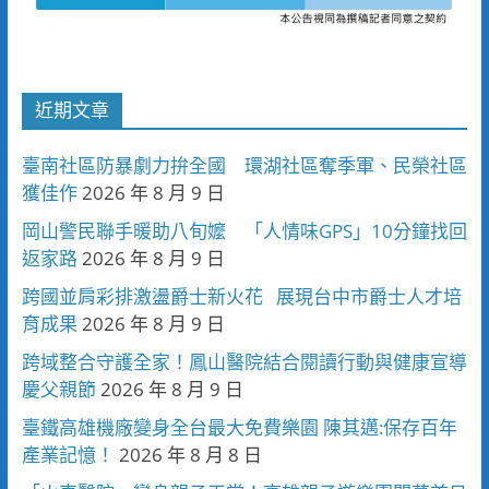
近期文章
臺南社區防暴劇力拚全國 環湖社區奪季軍、民榮社區
獲佳作
2026 年 8 月 9 日
岡山警民聯手暖助八旬嬤 「人情味GPS」10分鐘找回
返家路
2026 年 8 月 9 日
跨國並肩彩排激盪爵士新火花 展現台中市爵士人才培
育成果
2026 年 8 月 9 日
跨域整合守護全家！鳳山醫院結合閱讀行動與健康宣導
慶父親節
2026 年 8 月 9 日
臺鐵高雄機廠變身全台最大免費樂園 陳其邁:保存百年
產業記憶！
2026 年 8 月 8 日