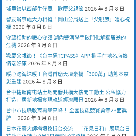
埔里鎮以西部牛仔風 歡慶父親節
2026 年 8 月 8 日
警友辦事處大力相挺！岡山分局送上「父親節」暖心祝
福
2026 年 8 月 8 日
守望相助的暖心守護 湖內警消聯手破門化解獨居翁的
危機
2026 年 8 月 8 日
歡慶父親節！《台中通TCPASS》APP 攜手在地名店熱
情端好康
2026 年 8 月 8 日
暖心跨海送暖！台灣首廟天壇豪捐「300萬」助熊本震
災重建
2026 年 8 月 8 日
台中捷運南屯站土地開發共構大樓開工動土 公私協力
打造宜居新地標實現軌道經濟願景
2026 年 8 月 8 日
台中市技職教育再攀高峰！ 全國技能競賽勇奪23面獎
牌
2026 年 8 月 8 日
日本花藝大師梅垣稔抵台交流 「花見日和」展現台日