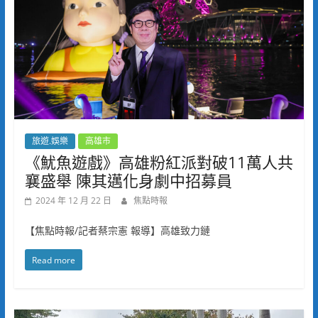
旅遊.娛樂
高雄市
《魷魚遊戲》高雄粉紅派對破11萬人共
襄盛舉 陳其邁化身劇中招募員
2024 年 12 月 22 日
焦點時報
【焦點時報/記者蔡宗憲 報導】高雄致力鏈
Read more