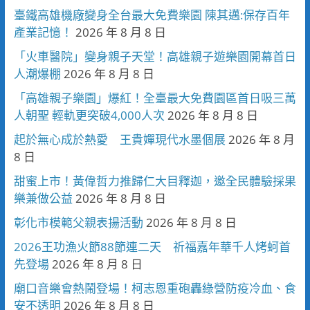
臺鐵高雄機廠變身全台最大免費樂園 陳其邁:保存百年
產業記憶！
2026 年 8 月 8 日
「火車醫院」變身親子天堂！高雄親子遊樂園開幕首日
人潮爆棚
2026 年 8 月 8 日
「高雄親子樂園」爆紅！全臺最大免費園區首日吸三萬
人朝聖 輕軌更突破4,000人次
2026 年 8 月 8 日
起於無心成於熱愛 王貴嬋現代水墨個展
2026 年 8 月
8 日
甜蜜上市！黃偉哲力推歸仁大目釋迦，邀全民體驗採果
樂兼做公益
2026 年 8 月 8 日
彰化市模範父親表揚活動
2026 年 8 月 8 日
2026王功漁火節88節連二天 祈福嘉年華千人烤蚵首
先登場
2026 年 8 月 8 日
廟口音樂會熱鬧登場！柯志恩重砲轟綠營防疫冷血、食
安不透明
2026 年 8 月 8 日