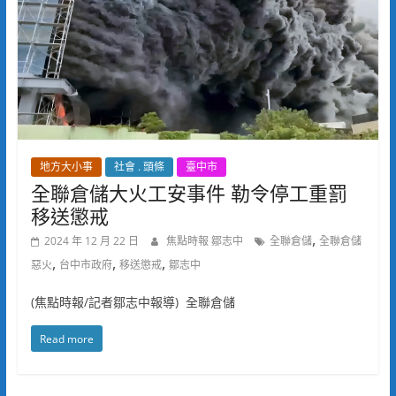
地方大小事
社會 . 頭條
臺中市
全聯倉儲大火工安事件 勒令停工重罰
移送懲戒
,
2024 年 12 月 22 日
焦點時報 鄒志中
全聯倉儲
全聯倉儲
,
,
,
惡火
台中市政府
移送懲戒
鄒志中
(焦點時報/記者鄒志中報導) 全聯倉儲
Read more