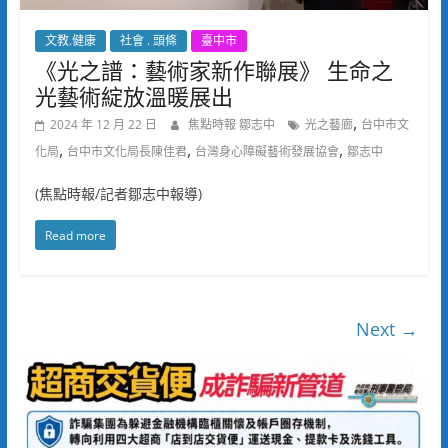
文教.健康
社會 . 頭條
臺中市
《光之譜：藝術家新作聯展》 生命之
光藝術綻放溫暖展出
,
2024 年 12 月 22 日
焦點時報 鄒志中
光之藝廊
台中市文
,
,
,
化局
台中市文化局長陳佳君
台灣身心障礙藝術發展協會
鄒志中
(焦點時報/記者鄒志中報導)
Read more
Next →