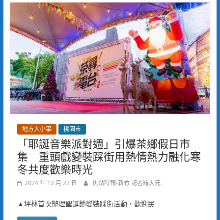
地方大小事
桃園市
「耶誕音樂派對週」引爆茶鄉假日市
集 重頭戲變裝踩街用熱情熱力融化寒
冬共度歡樂時光
2024 年 12 月 22 日
焦點時報-新竹 記者羅大元
▲坪林首次辦理聖誕節變裝踩街活動，歡迎民