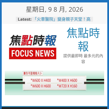
Skip
星期日, 9 8 月, 2026
to
content
Latest:
臺鐵高雄機廠變身全台最大免費
樂園 陳其邁:保存百年產業記
焦點時
憶！
「火車醫院」變身親子天堂！高
雄親子遊樂園開幕首日人潮爆棚
報
岡山警民聯手暖助八旬嬤 「人
情味GPS」10分鐘找回返家路
跨國並肩彩排激盪爵士新火花
提供最即時 最多元的內
展現台中市爵士人才培育成果
容
跨域整合守護全家！鳳山醫院結
合閱讀行動與健康宣導慶父親節