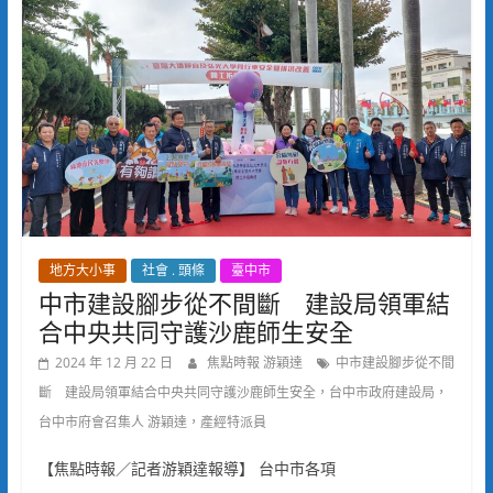
地方大小事
社會 . 頭條
臺中市
中市建設腳步從不間斷 建設局領軍結
合中央共同守護沙鹿師生安全
2024 年 12 月 22 日
焦點時報 游穎達
中市建設腳步從不間
斷 建設局領軍結合中央共同守護沙鹿師生安全，台中市政府建設局，
台中市府會召集人 游穎達，產經特派員
【焦點時報／記者游穎達報導】 台中市各項