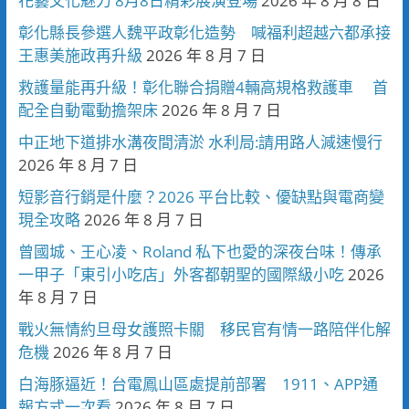
花藝文化魅力 8月8日精彩展演登場
2026 年 8 月 8 日
彰化縣長參選人魏平政彰化造勢 喊福利超越六都承接
王惠美施政再升級
2026 年 8 月 7 日
救護量能再升級！彰化聯合捐贈4輛高規格救護車 首
配全自動電動擔架床
2026 年 8 月 7 日
中正地下道排水溝夜間清淤 水利局:請用路人減速慢行
2026 年 8 月 7 日
短影音行銷是什麼？2026 平台比較、優缺點與電商變
現全攻略
2026 年 8 月 7 日
曾國城、王心凌、Roland 私下也愛的深夜台味！傳承
一甲子「東引小吃店」外客都朝聖的國際級小吃
2026
年 8 月 7 日
戰火無情約旦母女護照卡關 移民官有情一路陪伴化解
危機
2026 年 8 月 7 日
白海豚逼近！台電鳳山區處提前部署 1911、APP通
報方式一次看
2026 年 8 月 7 日