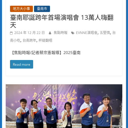
地方大小事
臺南市
臺南耶誕跨年首場演唱會 13萬人嗨翻
天
,
,
2024 年 12 月 22 日
焦點時報
EVNNE演唱會
五堅情
台
,
,
南小吃
台南跨年
杯緹翻唱
【焦點時報/記者蔡宗憲報導】2025臺南
Read more