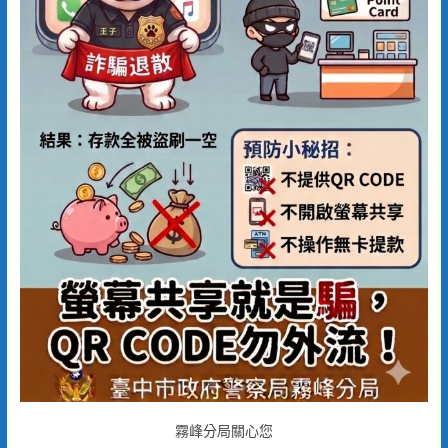
霧峰分局關心您