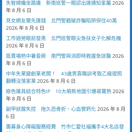
失智婦癱坐路邊 新南巡警一眼認出速通知家屬
2026
年 8 月 6 日
見女網友需先匯錢 北門警戳破詐騙陷阱保住40萬
2026 年 8 月 6 日
工作過勞眼前發黑 北門巡警眼尖急扶女子化解危機
2026 年 8 月 6 日
逛賣場熱中暑昏厥 南門警與消即時救援急送醫
2026
年 8 月 6 日
中年失業變創業老闆！ 43歲男靠職訓考取乙級證照
翻轉沒落家業
2026 年 8 月 6 日
綠色運具結合特色IP 10大萌熊地圖引爆尋寶熱
2026
年 8 月 6 日
副甲狀腺失控 拖久恐骨折、心血管鈣化
2026 年 8 月
6 日
籌募身心障礙服務經費 竹市仁愛社福攜手4大名店發