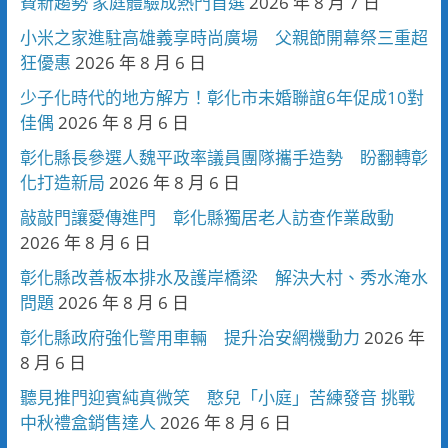
費新趨勢 家庭體驗成熱門首選
2026 年 8 月 7 日
小米之家進駐高雄義享時尚廣場 父親節開幕祭三重超
狂優惠
2026 年 8 月 6 日
少子化時代的地方解方！彰化市未婚聯誼6年促成10對
佳偶
2026 年 8 月 6 日
彰化縣長參選人魏平政率議員團隊攜手造勢 盼翻轉彰
化打造新局
2026 年 8 月 6 日
敲敲門讓愛傳進門 彰化縣獨居老人訪查作業啟動
2026 年 8 月 6 日
彰化縣改善板本排水及護岸橋梁 解決大村、秀水淹水
問題
2026 年 8 月 6 日
彰化縣政府強化警用車輛 提升治安網機動力
2026 年
8 月 6 日
聽見推門迎賓純真微笑 憨兒「小庭」苦練發音 挑戰
中秋禮盒銷售達人
2026 年 8 月 6 日