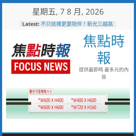
Skip
星期五, 7 8 月, 2026
to
content
Latest:
不只送禮更要陪伴！新光三越高
雄左營店掌握父親節消費新趨勢
焦點時
家庭體驗成熱門首選
台中市代表隊在花蓮綻放青春與
夢想 2026國際少年運動會勇奪
報
8金6銀6銅
宜蘭童玩節玩水後吃什麼？礁溪
「動涮」宜蘭獨家溫體牛、豬、
提供最即時 最多元的內
羊、雞 父親節聚餐新選擇
容
詐團收水手現身就栽了！前鎮警
方埋伏收網 查扣手機揪出幕後
黑手
臺東縣政府邀您「2026台東最
美星空」父親節帶爸爸追星去！