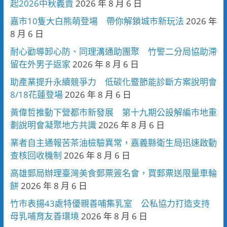
起2026中秋義賣
2026 年 8 月 6 日
嘉市10隻大白熊萌登場 帶你解鎖城市新玩法
2026 年
8 月 6 日
耐心勸導卸心防、同理溝通助團聚 竹警二分局協助滯
留在外男子返家
2026 年 8 月 6 日
助產業提升永續競爭力 低碳化暨節能診斷方案說明會
8/18花蓮登場
2026 年 8 月 6 日
黃偉哲推動下營都市新發展 第十九期公設解編市地重
劃說明會凝聚地方共識
2026 年 8 月 6 日
業者自主通報苦茶油檢驗異常，嘉義縣衛生局迅速啟動
查核回收機制
2026 年 8 月 6 日
高雄郵局辦理臺灣美食郵票簽名會，買郵票送限量車輪
餅
2026 年 8 月 6 日
竹市表揚43處特優親善哺集乳室 公私協力打造支持
母乳哺育友善環境
2026 年 8 月 6 日