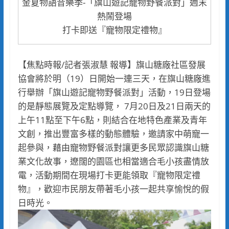
金夏物語音樂季-「旗山遊記寵物野餐派對」週末
熱鬧登場
打卡即送『寵物限定禮物』
【焦點時報/記者張淑慧 報導】旗山糖廠社區發展
協會將於明（19）日開始一連三天，在旗山糖廠進
行舉辦「旗山遊記寵物野餐派對」活動，19日登場
的是靜態展覽及定點導覽， 7月20日及21日兩天的
上午11點至下午6點，則結合在地特色產業及青年
文創，推出豐富多樣的動態體驗，邀請家中萌寵一
起參與，藉由寵物野餐派對讓更多民眾認識旗山糖
業文化故事，遼闊的園區也相當適合毛小孩盡情放
電，活動期間在現場打卡更能領取『寵物限定禮
物』，歡迎市民朋友帶著毛小孩一起共享愉悅的假
日時光。