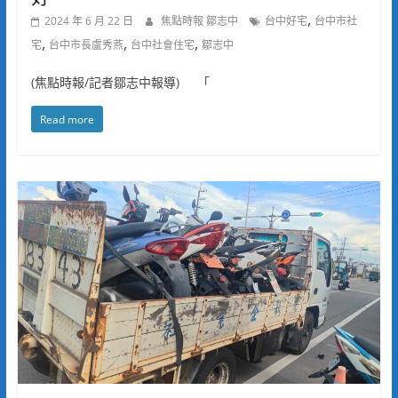
,
2024 年 6 月 22 日
焦點時報 鄒志中
台中好宅
台中市社
,
,
,
宅
台中市長盧秀燕
台中社會住宅
鄒志中
(焦點時報/記者鄒志中報導) 「
Read more