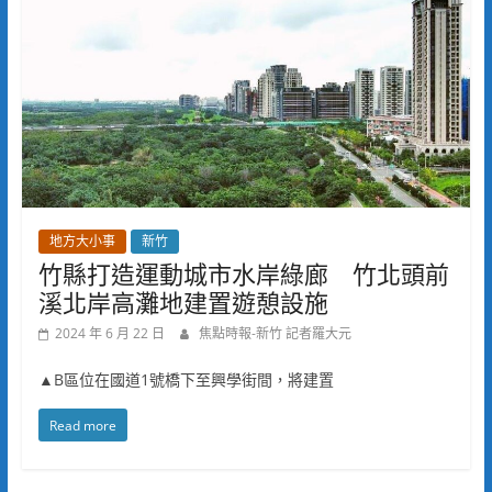
地方大小事
新竹
竹縣打造運動城市水岸綠廊 竹北頭前
溪北岸高灘地建置遊憩設施
2024 年 6 月 22 日
焦點時報-新竹 記者羅大元
▲B區位在國道1號橋下至興學街間，將建置
Read more