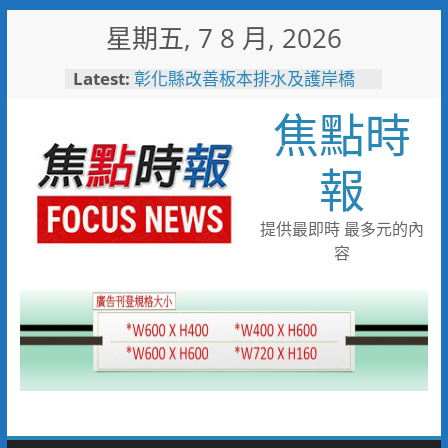
Skip
星期五, 7 8 月, 2026
to
content
Latest:
敲敲門讓愛傳進門 彰化縣獨居
老人訪查作業啟動
焦點時
彰化縣改善板本排水及護岸橋
梁 解決大村、秀水淹水問題
小米之家進駐高雄義享時尚廣
報
場 父親節開幕祭三重超狂優惠
少子化時代的地方解方！彰化市
未婚聯誼6年促成10對佳偶
提供最即時 最多元的內
彰化縣長參選人魏平政率議員團
容
隊攜手造勢 盼翻轉彰化打造新
局