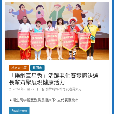
地方大小事
桃園市
「樂齡巨星秀」活躍老化賽實體決選
長輩齊聚展現健康活力
2024 年 6 月 22 日
焦點時報-新竹 記者羅大元
▲衛生局李碧慧副局長授旗予5支代表臺北市
Read more