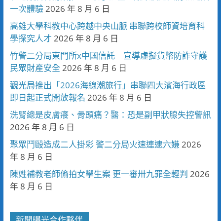
一次體驗
2026 年 8 月 6 日
高雄大學科教中心跨越中央山脈 串聯跨校師資培育科
學探究人才
2026 年 8 月 6 日
竹警二分局東門所x中國信託 宣導虛擬貨幣防詐守護
民眾財產安全
2026 年 8 月 6 日
觀光局推出「2026海線潮旅行」串聯四大濱海行政區
即日起正式開放報名
2026 年 8 月 6 日
洗腎總是皮膚癢、骨頭痛？醫：恐是副甲狀腺失控警訊
2026 年 8 月 6 日
聚眾鬥毆造成二人掛彩 警二分局火速連逮六嫌
2026
年 8 月 6 日
陳姓補教老師偷拍女學生案 更一審卅九罪全輕判
2026
年 8 月 6 日
新聞曝光合作夥伴