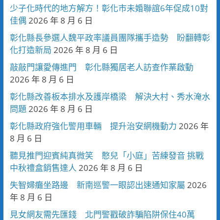
少子化時代的地方解方！彰化市未婚聯誼6年促成10對
佳偶
2026 年 8 月 6 日
彰化縣長參選人魏平政率議員團隊攜手造勢 盼翻轉彰
化打造新局
2026 年 8 月 6 日
敲敲門讓愛傳進門 彰化縣獨居老人訪查作業啟動
2026 年 8 月 6 日
彰化縣改善板本排水及護岸橋梁 解決大村、秀水淹水
問題
2026 年 8 月 6 日
彰化縣政府強化警用車輛 提升治安網機動力
2026 年
8 月 6 日
聽見推門迎賓純真微笑 憨兒「小庭」苦練發音 挑戰
中秋禮盒銷售達人
2026 年 8 月 6 日
失智婦癱坐路邊 新南巡警一眼認出速通知家屬
2026
年 8 月 6 日
見女網友需先匯錢 北門警戳破詐騙陷阱保住40萬