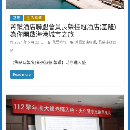
基隆
生活.消費
菁鑽酒店聯盟會員長榮桂冠酒店(基隆)
為你開啟海港城市之旅
,
2024 年 6 月 22 日
焦點時報
菁鑽酒店聯盟
長榮桂冠酒
店
【焦點時報/記者張淑慧 報導】時序進入盛
Read more