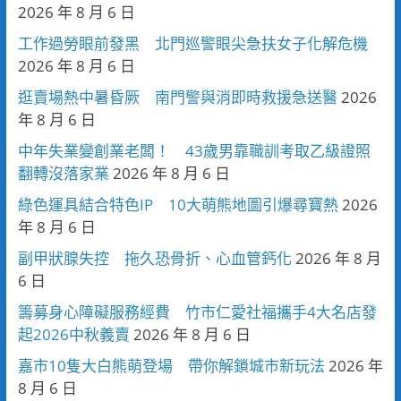
2026 年 8 月 6 日
工作過勞眼前發黑 北門巡警眼尖急扶女子化解危機
2026 年 8 月 6 日
逛賣場熱中暑昏厥 南門警與消即時救援急送醫
2026
年 8 月 6 日
中年失業變創業老闆！ 43歲男靠職訓考取乙級證照
翻轉沒落家業
2026 年 8 月 6 日
綠色運具結合特色IP 10大萌熊地圖引爆尋寶熱
2026
年 8 月 6 日
副甲狀腺失控 拖久恐骨折、心血管鈣化
2026 年 8 月
6 日
籌募身心障礙服務經費 竹市仁愛社福攜手4大名店發
起2026中秋義賣
2026 年 8 月 6 日
嘉市10隻大白熊萌登場 帶你解鎖城市新玩法
2026 年
8 月 6 日