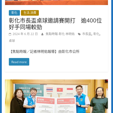
彰化
生活.消費
彰化市長盃桌球邀請賽開打 逾400位
好手同場較勁
,
,
2024 年 6 月 22 日
焦點時報-彰化 林明佑
市長盃
彰化
桌球
【焦點時報／記者林明佑報導】由彰化市公所
Read more