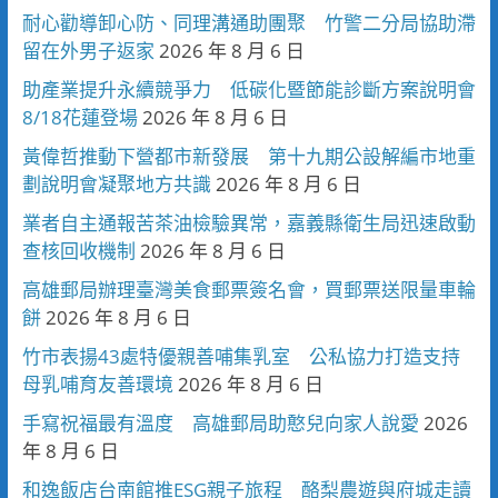
耐心勸導卸心防、同理溝通助團聚 竹警二分局協助滯
留在外男子返家
2026 年 8 月 6 日
助產業提升永續競爭力 低碳化暨節能診斷方案說明會
8/18花蓮登場
2026 年 8 月 6 日
黃偉哲推動下營都市新發展 第十九期公設解編市地重
劃說明會凝聚地方共識
2026 年 8 月 6 日
業者自主通報苦茶油檢驗異常，嘉義縣衛生局迅速啟動
查核回收機制
2026 年 8 月 6 日
高雄郵局辦理臺灣美食郵票簽名會，買郵票送限量車輪
餅
2026 年 8 月 6 日
竹市表揚43處特優親善哺集乳室 公私協力打造支持
母乳哺育友善環境
2026 年 8 月 6 日
手寫祝福最有溫度 高雄郵局助憨兒向家人說愛
2026
年 8 月 6 日
和逸飯店台南館推ESG親子旅程 酪梨農遊與府城走讀