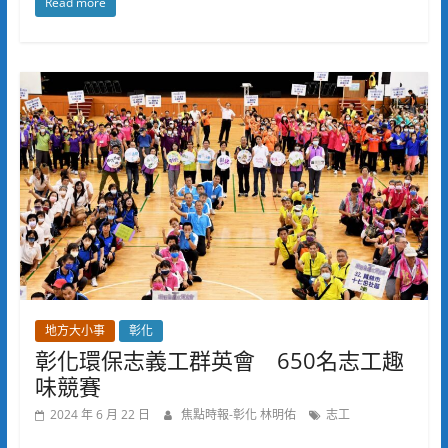
Read more
地方大小事
彰化
彰化環保志義工群英會 650名志工趣
味競賽
2024 年 6 月 22 日
焦點時報-彰化 林明佑
志工