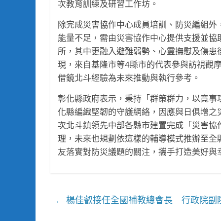
次教育訓練及研習工作坊。
除完成災害協作中心成員培訓、防災編組外
能量不足，需由災害協作中心提供支援並協
所，其中更融入避難弱勢、心靈撫慰及傷患
現，來自基隆市等4縣市的代表參與訪視觀
借鏡北斗經驗為未來推動與執行參考。
彰化縣政府表示，秉持「群策群力，以竟事
化縣編織堅韌的守護網絡，因應與日俱增之
次北斗鎮領先中部各縣市建置完成「災害協
理，未來也規劃依這樣的輔導模式推辦至全
友落實對防災議題的關注，攜手打造美好與
楊佳叡接任全國補教總會長 行政院副院
←