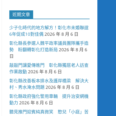
近期文章
少子化時代的地方解方！彰化市未婚聯誼
6年促成10對佳偶
2026 年 8 月 6 日
彰化縣長參選人魏平政率議員團隊攜手造
勢 盼翻轉彰化打造新局
2026 年 8 月 6
日
敲敲門讓愛傳進門 彰化縣獨居老人訪查
作業啟動
2026 年 8 月 6 日
彰化縣改善板本排水及護岸橋梁 解決大
村、秀水淹水問題
2026 年 8 月 6 日
彰化縣政府強化警用車輛 提升治安網機
動力
2026 年 8 月 6 日
聽見推門迎賓純真微笑 憨兒「小庭」苦