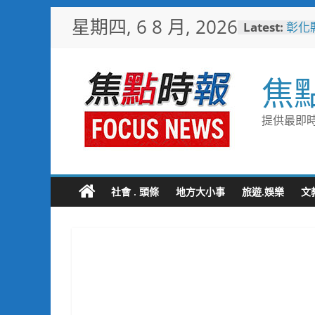
Skip
星期四, 6 8 月, 2026
Latest:
彰化
to
治安
content
少子
未婚
焦
彰化
隊攜
局
提供最即時
敲敲
老人
彰化
梁 
社會 . 頭條
地方大小事
旅遊.娛樂
文