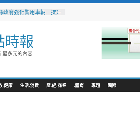
縣政府強化警用車輛 提升
網機動力
化時代的地方解方！彰化市
聯誼6年促成10對佳偶
點時報
縣長參選人魏平政率議員團
手造勢 盼翻轉彰化打造新
 最多元的內容
門讓愛傳進門 彰化縣獨居
訪查作業啟動
縣改善板本排水及護岸橋
解決大村、秀水淹水問題
教.健康
生活.消費
產.經.商業
.體育
專題
國際