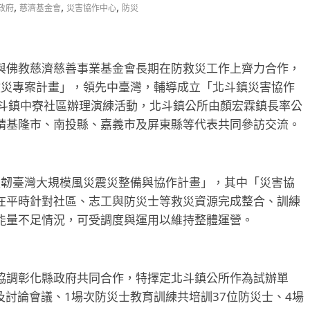
,
,
,
政府
慈濟基金會
災害協作中心
防災
與佛教慈濟慈善事業基金會長期在防救災工作上齊力合作，
防救災專案計畫」，領先中臺灣，輔導成立「北斗鎮災害協作
北斗鎮中寮社區辦理演練活動，北斗鎮公所由顏宏霖鎮長率公
請基隆市、南投縣、嘉義市及屏東縣等代表共同參訪交流。
「強韌臺灣大規模風災震災整備與協作計畫」，其中「災害協
在平時針對社區、志工與防災士等救災資源完成整合、訓練
能量不足情況，可受調度與運用以維持整體運營。
協調彰化縣政府共同合作，特擇定北斗鎮公所作為試辦單
及討論會議、1場次防災士教育訓練共培訓37位防災士、4場