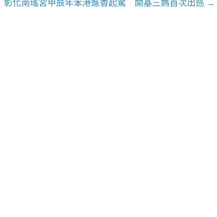
彰化南瑤宮甲辰年笨港進香起駕 開基三媽首次出巡
→