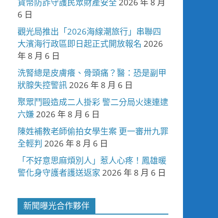
貨幣防詐守護民眾財產安全
2026 年 8 月
6 日
觀光局推出「2026海線潮旅行」串聯四
大濱海行政區即日起正式開放報名
2026
年 8 月 6 日
洗腎總是皮膚癢、骨頭痛？醫：恐是副甲
狀腺失控警訊
2026 年 8 月 6 日
聚眾鬥毆造成二人掛彩 警二分局火速連逮
六嫌
2026 年 8 月 6 日
陳姓補教老師偷拍女學生案 更一審卅九罪
全輕判
2026 年 8 月 6 日
「不好意思麻煩別人」惹人心疼！鳳雄暖
警化身守護者護送返家
2026 年 8 月 6 日
新聞曝光合作夥伴