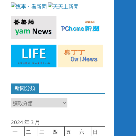
新聞分類
新
聞
分
2024 年 3 月
類
一
二
三
四
五
六
日