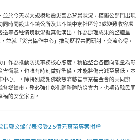
，並於今天以大規模地震災害為背景狀況，模擬公部門出現
助同時開設北斗鎮公所及北斗鎮中寮社區等2處避難收容處
後送等各種情境狀況擬真化演出，作為辦理成果的整體呈
摩，並就「災害協作中心」推動歷程共同研討，交流心得，
功」作為推動防災事務核心態度，積極整合各面向能量為彰
災害衝擊，也唯有時刻做好準備，才能將傷害減至最低，本
作中心」，除特別感謝佛教慈濟慈善事業基金會的共同辦
縣各鄉鎮市，務必強化彰化縣整體防災實力，也期待縣民朋
幸福的安全家園。
長鄭文燦代表接受2.5億元育苗專案捐贈