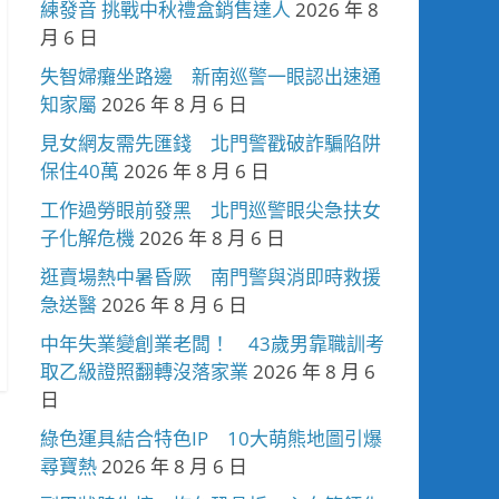
練發音 挑戰中秋禮盒銷售達人
2026 年 8
月 6 日
失智婦癱坐路邊 新南巡警一眼認出速通
知家屬
2026 年 8 月 6 日
見女網友需先匯錢 北門警戳破詐騙陷阱
保住40萬
2026 年 8 月 6 日
工作過勞眼前發黑 北門巡警眼尖急扶女
子化解危機
2026 年 8 月 6 日
逛賣場熱中暑昏厥 南門警與消即時救援
急送醫
2026 年 8 月 6 日
中年失業變創業老闆！ 43歲男靠職訓考
取乙級證照翻轉沒落家業
2026 年 8 月 6
日
綠色運具結合特色IP 10大萌熊地圖引爆
尋寶熱
2026 年 8 月 6 日