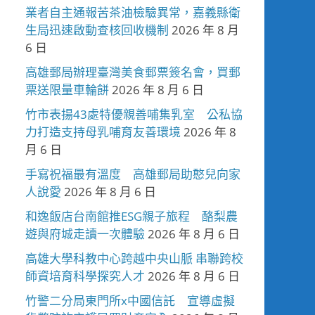
業者自主通報苦茶油檢驗異常，嘉義縣衛
生局迅速啟動查核回收機制
2026 年 8 月
6 日
高雄郵局辦理臺灣美食郵票簽名會，買郵
票送限量車輪餅
2026 年 8 月 6 日
竹市表揚43處特優親善哺集乳室 公私協
力打造支持母乳哺育友善環境
2026 年 8
月 6 日
手寫祝福最有溫度 高雄郵局助憨兒向家
人說愛
2026 年 8 月 6 日
和逸飯店台南館推ESG親子旅程 酪梨農
遊與府城走讀一次體驗
2026 年 8 月 6 日
高雄大學科教中心跨越中央山脈 串聯跨校
師資培育科學探究人才
2026 年 8 月 6 日
竹警二分局東門所x中國信託 宣導虛擬