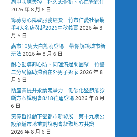
副甲狀腺失控 拖久恐骨折、心血管鈣化
2026 年 8 月 6 日
籌募身心障礙服務經費 竹市仁愛社福攜
手4大名店發起2026中秋義賣
2026 年 8
月 6 日
嘉市10隻大白熊萌登場 帶你解鎖城市新
玩法
2026 年 8 月 6 日
耐心勸導卸心防、同理溝通助團聚 竹警
二分局協助滯留在外男子返家
2026 年 8
月 6 日
助產業提升永續競爭力 低碳化暨節能診
斷方案說明會8/18花蓮登場
2026 年 8 月
6 日
黃偉哲推動下營都市新發展 第十九期公
設解編市地重劃說明會凝聚地方共識
2026 年 8 月 6 日