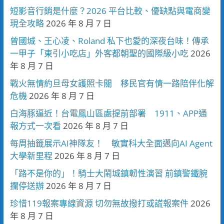
短影音行銷是什麼？2026 平台比較、優缺點與電商變
現全攻略
2026 年 8 月 7 日
曾國城、王心凌、Roland 私下也愛的深夜台味！傳承
一甲子「東引小吃店」外客都朝聖的國際級小吃
2026
年 8 月 7 日
戰火無情約旦母女護照卡關 移民官有情一路陪伴化解
危機
2026 年 8 月 7 日
白海豚逼近！台電鳳山區處提前部署 1911、APP通
報方式一次看
2026 年 8 月 7 日
每周抽籤展示AI神隊友！ 敏實科大全面邁向AI Agent
大學新里程
2026 年 8 月 7 日
「路不是你的」！騎士大鬧城鎮韌性演習 前鎮警鐵腕
攔停送辦
2026 年 8 月 7 日
珍惜119報案專線資源 切勿無故撥打或謊報案件
2026
年 8 月 7 日