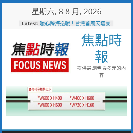
Skip
星期六, 8 8 月, 2026
to
content
Latest:
暖心跨海送暖！台灣首廟天壇豪
捐「300萬」助熊本震災重建
焦點時
埔里鎮以西部牛仔風 歡慶父親
節
警友辦事處大力相挺！岡山分局
報
送上「父親節」暖心祝福
守望相助的暖心守護 湖內警消
聯手破門化解獨居翁的危機
提供最即時 最多元的內
歡慶父親節！《台中通
容
TCPASS》APP 攜手在地名店熱
情端好康