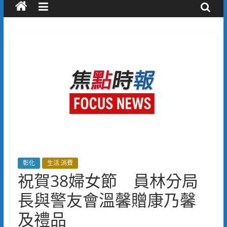
彰化
生活.消費
祝賀38婦女節 員林分局
長與警友會溫馨贈康乃馨
及禮品