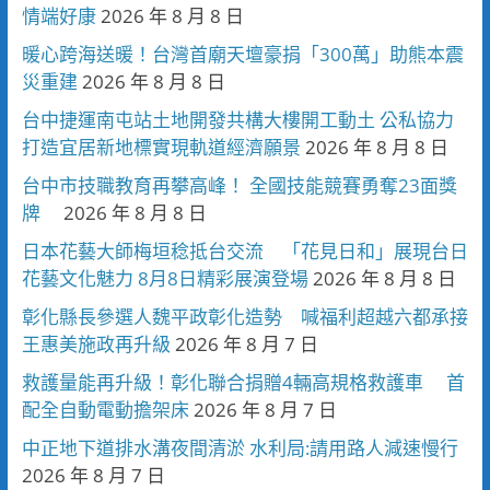
情端好康
2026 年 8 月 8 日
暖心跨海送暖！台灣首廟天壇豪捐「300萬」助熊本震
災重建
2026 年 8 月 8 日
台中捷運南屯站土地開發共構大樓開工動土 公私協力
打造宜居新地標實現軌道經濟願景
2026 年 8 月 8 日
台中市技職教育再攀高峰！ 全國技能競賽勇奪23面獎
牌
2026 年 8 月 8 日
日本花藝大師梅垣稔抵台交流 「花見日和」展現台日
花藝文化魅力 8月8日精彩展演登場
2026 年 8 月 8 日
彰化縣長參選人魏平政彰化造勢 喊福利超越六都承接
王惠美施政再升級
2026 年 8 月 7 日
救護量能再升級！彰化聯合捐贈4輛高規格救護車 首
配全自動電動擔架床
2026 年 8 月 7 日
中正地下道排水溝夜間清淤 水利局:請用路人減速慢行
2026 年 8 月 7 日