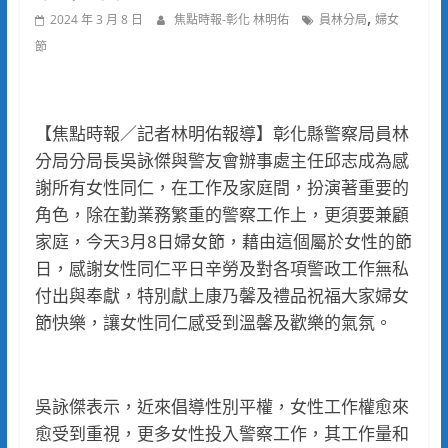
,
2024 年 3 月 8 日
焦點時報-彰化 林明佑
員林分局
婦女
節
【焦點時報／記者林明佑報導】彰化縣警察局員林
分局分局長吳詠傑與警友會辦事處主任邱志成為感
謝所有女性同仁，在工作及家庭間，扮演著重要的
角色，除在勤業務繁重的警察工作上，更須要兼顧
家庭，今天3月8日婦女節，藉由這個屬於女性的節
日，感謝女性同仁平日辛勞及對各項警政工作無私
付出與奉獻，特別獻上康乃馨及禮品祝福大家婦女
節快樂，讓女性同仁感受到溫馨及歡樂的氣氛。
吳詠傑表示，近來倡導性別平權，女性工作權愈來
愈受到重視，更多女性投入警察工作，其工作量和