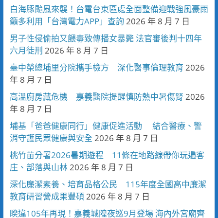
白海豚颱風來襲！台電台東區處全面整備迎戰強風豪雨
籲多利用「台灣電力APP」查詢
2026 年 8 月 7 日
男子性侵偷拍又餵毒致傳播女暴斃 法官審後判十四年
六月徒刑
2026 年 8 月 7 日
臺中榮總埔里分院攜手檢方 深化醫事倫理教育
2026
年 8 月 7 日
高溫廚房藏危機 嘉義醫院提醒慎防熱中暑傷腎
2026
年 8 月 7 日
埔基「爸爸健康同行」健康促進活動 結合醫療、警
消守護民眾健康與安全
2026 年 8 月 7 日
桃竹苗分署2026暑期遊程 11條在地路線帶你玩遍客
庄、部落與山林
2026 年 8 月 7 日
深化廉潔素養、培育品格公民 115年度全國高中廉潔
教育研習營成果豐碩
2026 年 8 月 7 日
睽違105年再現！嘉義城隍夜巡9月登場 海內外宮廟齊