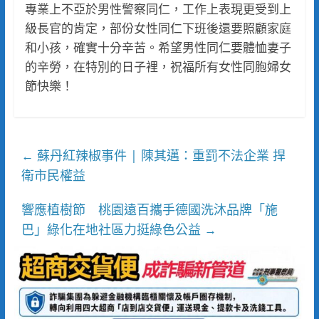
專業上不亞於男性警察同仁，工作上表現更受到上
級長官的肯定，部份女性同仁下班後還要照顧家庭
和小孩，確實十分辛苦。希望男性同仁要體恤妻子
的辛勞，在特別的日子裡，祝福所有女性同胞婦女
節快樂！
蘇丹紅辣椒事件 | 陳其邁：重罰不法企業 捍
←
衛市民權益
響應植樹節 桃園遠百攜手德國洗沐品牌「施
巴」綠化在地社區力挺綠色公益
→