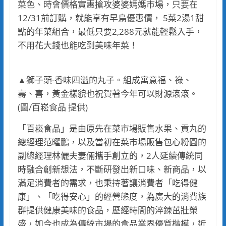
菜色、時會價格實惠搶攻婆婆媽媽市場，只要在
12/31前訂購，就能享有早鳥優惠價， 5菜2湯1甜
點的年菜組合，最低只要2,288元就能輕鬆入手，
不用花大錢也能吃到美味年菜！
▲獅子頭-香味四溢的丸子。組成寓意福、祿、
壽、喜，黃金樣貌也祝賀著今年可以財源滾滾。
(圖/百崧食品 提供)
「百崧食品」是由原先在菜市場販售水果、貢丸的
總經理范曜鵬，以及當初在菜市場販售包心粉圓的
副總經理林儷夫妻倆攜手創立的，2人延續傳統同
時融合創新想法，不斷研發出新口味、新商品，以
滿足消費者的需求，也秉持著讓消費者「吃得健
康」、「吃得安心」的經營態度，為廣大的消費族
群提供健康美味的食品，歷經時間的淬鍊茁壯榮
盛，如今也成為傳統市場的食品業界優質楷模，近