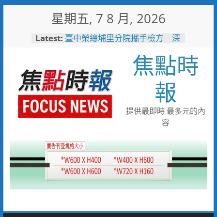
Skip
星期五, 7 8 月, 2026
to
content
Latest:
臺中榮總埔里分院攜手檢方 深
化醫事倫理教育
焦點時
「路不是你的」！騎士大鬧城鎮
韌性演習 前鎮警鐵腕攔停送辦
珍惜119報案專線資源 切勿無故
報
撥打或謊報案件
白海豚颱風來襲！台電台東區處
全面整備迎戰強風豪雨 籲多利
提供最即時 最多元的內
用「台灣電力APP」查詢
容
男子性侵偷拍又餵毒致傳播女暴
斃 法官審後判十四年六月徒刑