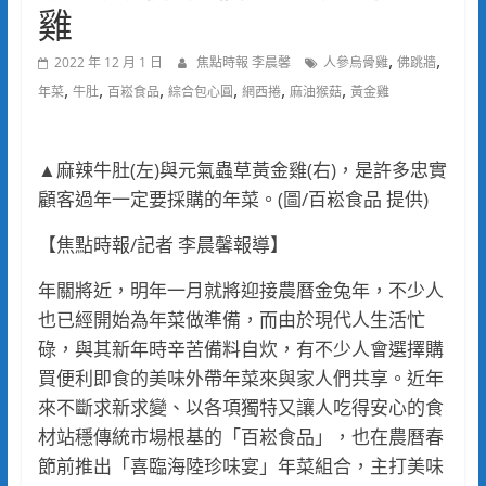
雞
,
,
2022 年 12 月 1 日
焦點時報 李晨馨
人參烏骨雞
佛跳牆
,
,
,
,
,
,
年菜
牛肚
百崧食品
綜合包心圓
網西捲
麻油猴菇
黃金雞
▲麻辣牛肚(左)與元氣蟲草黃金雞(右)，是許多忠實
顧客過年一定要採購的年菜。(圖/百崧食品 提供)
【焦點時報/記者 李晨馨報導】
年關將近，明年一月就將迎接農曆金兔年，不少人
也已經開始為年菜做準備，而由於現代人生活忙
碌，與其新年時辛苦備料自炊，有不少人會選擇購
買便利即食的美味外帶年菜來與家人們共享。近年
來不斷求新求變、以各項獨特又讓人吃得安心的食
材站穩傳統市場根基的「百崧食品」，也在農曆春
節前推出「喜臨海陸珍味宴」年菜組合，主打美味