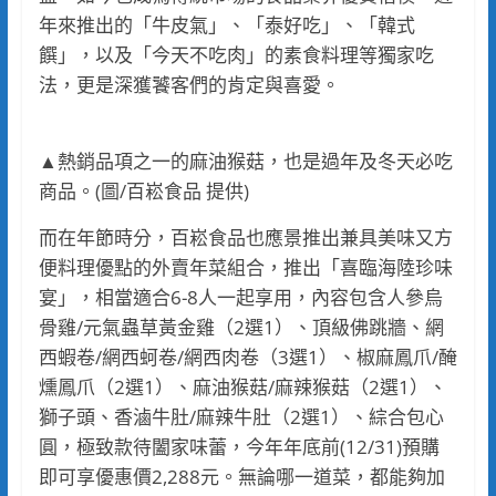
年來推出的「牛皮氣」、「泰好吃」、「韓式
饌」，以及「今天不吃肉」的素食料理等獨家吃
法，更是深獲饕客們的肯定與喜愛。
▲熱銷品項之一的麻油猴菇，也是過年及冬天必吃
商品。(圖/百崧食品 提供)
而在年節時分，百崧食品也應景推出兼具美味又方
便料理優點的外賣年菜組合，推出「喜臨海陸珍味
宴」，相當適合6-8人一起享用，內容包含人參烏
骨雞/元氣蟲草黃金雞（2選1）、頂級佛跳牆、網
西蝦卷/網西蚵卷/網西肉卷（3選1）、椒麻鳳爪/醃
燻鳳爪（2選1）、麻油猴菇/麻辣猴菇（2選1）、
獅子頭、香滷牛肚/麻辣牛肚（2選1）、綜合包心
圓，極致款待闔家味蕾，今年年底前(12/31)預購
即可享優惠價2,288元。無論哪一道菜，都能夠加