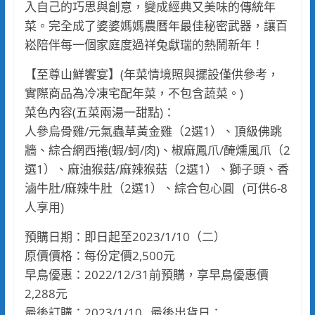
入自己的巧思與創意，變成經典又美味的傳統年
菜。完全成了婆婆媽媽農曆年最佳秘密武器，讓百
崧陪伴每一個家庭度過祥兔獻瑞的熱鬧新年！
【至尊山鮮饗宴】(年菜情境照與擺設僅供參考，
實際商品為冷凍宅配年菜，不包含蔬菜。)
菜色內容(五菜兩湯一甜點)：
人參烏骨雞/元氣蟲草黃金雞（2選1）、頂級佛跳
牆、綜合網西捲(蝦/蚵/肉)、椒麻鳳爪/醃燻風爪（2
選1）、麻油猴菇/麻辣猴菇（2選1）、獅子頭、香
滷牛肚/麻辣牛肚（2選1）、綜合包心圓 (可供6-8
人享用)
預購日期：即日起至2023/1/10（二）
原價價格：每份定價2,500元
早鳥優惠：2022/12/31前預購，享早鳥優惠價
2,288元
最後訂購：2023/1/10 最後出貨日：