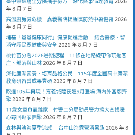
臺中榮總埔里分院攜手檢方 深化醫事倫理教育
2026
年 8 月 7 日
高溫廚房藏危機 嘉義醫院提醒慎防熱中暑傷腎
2026
年 8 月 7 日
埔基「爸爸健康同行」健康促進活動 結合醫療、警
消守護民眾健康與安全
2026 年 8 月 7 日
桃竹苗分署2026暑期遊程 11條在地路線帶你玩遍客
庄、部落與山林
2026 年 8 月 7 日
深化廉潔素養、培育品格公民 115年度全國高中廉潔
教育研習營成果豐碩
2026 年 8 月 7 日
睽違105年再現！嘉義城隍夜巡9月登場 海內外宮廟齊
聚
2026 年 8 月 7 日
11歲女童負氣離家 竹警二分局動員警力擴大查找暖
心尋回返家團聚
2026 年 8 月 7 日
森林與濱海夏季涼感 台中山海露營消暑趣
2026 年 8