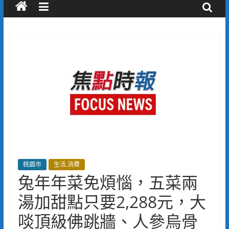
桃園市
生活.消費
兔年年菜免煩惱，五菜兩
湯加甜點只要2,288元，大
啖頂級佛跳牆、人參烏骨