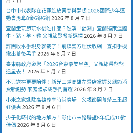
月 7 日
台中市代表隊在花蓮綻放青春與夢想 2026國際少年運
動會勇奪8金6銀6銅
2026 年 8 月 7 日
宜蘭童玩節玩水後吃什麼？礁溪「動涮」宜蘭獨家溫體
牛、豬、羊、雞 父親節聚餐新選擇
2026 年 8 月 7 日
詐團收水手現身就栽了！前鎮警方埋伏收網 查扣手機
揪出幕後黑手
2026 年 8 月 7 日
臺東縣政府邀您「2026台東最美星空」父親節帶爸爸
追星去！
2026 年 8 月 7 日
不只送禮更要陪伴！新光三越高雄左營店掌握父親節消
費新趨勢 家庭體驗成熱門首選
2026 年 8 月 7 日
小米之家進駐高雄義享時尚廣場 父親節開幕祭三重超
狂優惠
2026 年 8 月 6 日
少子化時代的地方解方！彰化市未婚聯誼6年促成10對
佳偶
2026 年 8 月 6 日