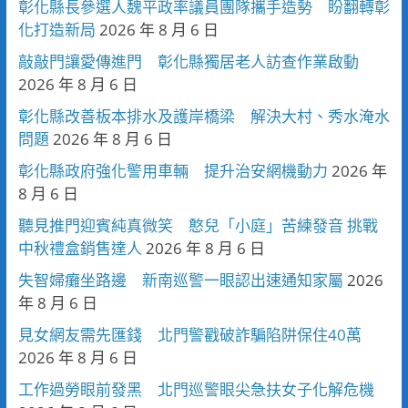
彰化縣長參選人魏平政率議員團隊攜手造勢 盼翻轉彰
化打造新局
2026 年 8 月 6 日
敲敲門讓愛傳進門 彰化縣獨居老人訪查作業啟動
2026 年 8 月 6 日
彰化縣改善板本排水及護岸橋梁 解決大村、秀水淹水
問題
2026 年 8 月 6 日
彰化縣政府強化警用車輛 提升治安網機動力
2026 年
8 月 6 日
聽見推門迎賓純真微笑 憨兒「小庭」苦練發音 挑戰
中秋禮盒銷售達人
2026 年 8 月 6 日
失智婦癱坐路邊 新南巡警一眼認出速通知家屬
2026
年 8 月 6 日
見女網友需先匯錢 北門警戳破詐騙陷阱保住40萬
2026 年 8 月 6 日
工作過勞眼前發黑 北門巡警眼尖急扶女子化解危機