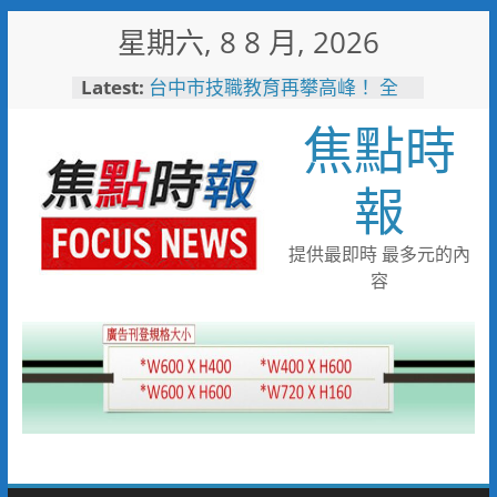
Skip
星期六, 8 8 月, 2026
to
content
Latest:
台中市技職教育再攀高峰！ 全
國技能競賽勇奪23面獎牌
焦點時
守望相助的暖心守護 湖內警消
聯手破門化解獨居翁的危機
歡慶父親節！《台中通
報
TCPASS》APP 攜手在地名店熱
情端好康
暖心跨海送暖！台灣首廟天壇豪
提供最即時 最多元的內
捐「300萬」助熊本震災重建
容
台中捷運南屯站土地開發共構大
樓開工動土 公私協力打造宜居
新地標實現軌道經濟願景