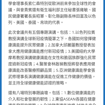
學會理事長索仁森特別從歐洲前來參加全球性的會
議，與會貴賓還有衛生福利部主任秘書張雍敏、國
民健康署署長吳昭軍、彰化縣副縣長林田富及以色
列、美國、泰國、帛琉的代表。
此次會議共有五個專題演講。包括：1.以色列拉賓
教授演講全球新冠疫情籠罩之下，各國如何發揮健
康識能提升民眾健康；2.加拿大邱麗蓮教授發表加
拿大應用健康識能應付新冠疫情；3.美國紐約大學
摩希教授演講健康識能在女性和脆弱族群強化民眾
度過新冠疫情；4.醫策會林啟禎教授將發表應用健
康識能改善醫療照顧品質；5.亞洲健康識能學會張
武修理事長演講健康識能在促進工作健康的價值，
並主持全球健康健能認證的策略。
還有八場特別專題論壇。包括：1.數位健康識能的
介入和社會發展的韌性；2.東協ASEAN各國在健康