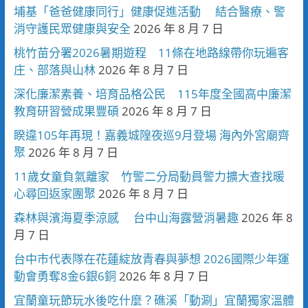
埔基「爸爸健康同行」健康促進活動 結合醫療、警
消守護民眾健康與安全
2026 年 8 月 7 日
桃竹苗分署2026暑期遊程 11條在地路線帶你玩遍客
庄、部落與山林
2026 年 8 月 7 日
深化廉潔素養、培育品格公民 115年度全國高中廉潔
教育研習營成果豐碩
2026 年 8 月 7 日
睽違105年再現！嘉義城隍夜巡9月登場 海內外宮廟齊
聚
2026 年 8 月 7 日
11歲女童負氣離家 竹警二分局動員警力擴大查找暖
心尋回返家團聚
2026 年 8 月 7 日
森林與濱海夏季涼感 台中山海露營消暑趣
2026 年 8
月 7 日
台中市代表隊在花蓮綻放青春與夢想 2026國際少年運
動會勇奪8金6銀6銅
2026 年 8 月 7 日
宜蘭童玩節玩水後吃什麼？礁溪「動涮」宜蘭獨家溫體