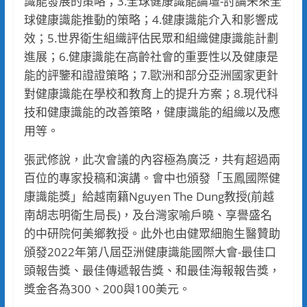
識能發展的策略；3.全球健康識能論壇-討論未來全
球健康識能推動的策略；4.健康識能介入和影響成
效；5.世界衛生組織評估民眾和組織健康識能計劃
進展；6.健康識能在高齡社會的重要性以及健康是
能的評鑒和證證策略；7.歐洲和部分亞洲國家更針
對健康識能在學校和教育上的提升方案；8.現代科
技和健康識能的改善策略，健康識能的組織以及應
用等。
張武修說，此次會議的內容極為廣泛，共有超過兩
百位的專家投稿和演講。會中也頒發「玉鳳國際健
康識能獎」給越南籍Nguyen The Dung教授(前越
南胡志明衛生局長)，及台灣家喻戶曉、享譽盛名
的中研院何美鄉教授。此外也由健眾細胞生醫贊助
頒發2022年第八屆亞洲健康識能國際大會-最佳口
頭報告獎、最佳傳遞報告獎、和最佳海報報告獎，
獎金各為300、200與100美元。