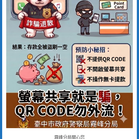
霧峰分局關心您