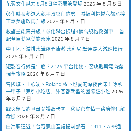
花藝文化魅力 8月8日精彩展演登場
2026 年 8 月 8 日
彰化縣長參選人魏平政彰化造勢 喊福利超越六都承接
王惠美施政再升級
2026 年 8 月 7 日
救護量能再升級！彰化聯合捐贈4輛高規格救護車 首
配全自動電動擔架床
2026 年 8 月 7 日
中正地下道排水溝夜間清淤 水利局:請用路人減速慢行
2026 年 8 月 7 日
短影音行銷是什麼？2026 平台比較、優缺點與電商變
現全攻略
2026 年 8 月 7 日
曾國城、王心凌、Roland 私下也愛的深夜台味！傳承
一甲子「東引小吃店」外客都朝聖的國際級小吃
2026
年 8 月 7 日
戰火無情約旦母女護照卡關 移民官有情一路陪伴化解
危機
2026 年 8 月 7 日
白海豚逼近！台電鳳山區處提前部署 1911、APP通