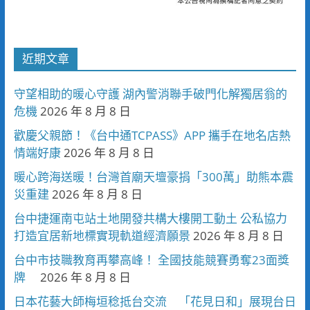
近期文章
守望相助的暖心守護 湖內警消聯手破門化解獨居翁的
危機
2026 年 8 月 8 日
歡慶父親節！《台中通TCPASS》APP 攜手在地名店熱
情端好康
2026 年 8 月 8 日
暖心跨海送暖！台灣首廟天壇豪捐「300萬」助熊本震
災重建
2026 年 8 月 8 日
台中捷運南屯站土地開發共構大樓開工動土 公私協力
打造宜居新地標實現軌道經濟願景
2026 年 8 月 8 日
台中市技職教育再攀高峰！ 全國技能競賽勇奪23面獎
牌
2026 年 8 月 8 日
日本花藝大師梅垣稔抵台交流 「花見日和」展現台日