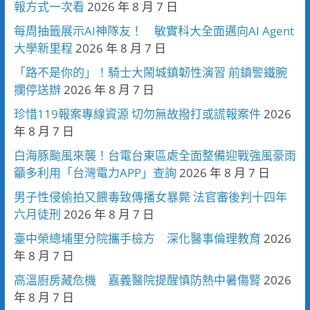
報方式一次看
2026 年 8 月 7 日
每周抽籤展示AI神隊友！ 敏實科大全面邁向AI Agent
大學新里程
2026 年 8 月 7 日
「路不是你的」！騎士大鬧城鎮韌性演習 前鎮警鐵腕
攔停送辦
2026 年 8 月 7 日
珍惜119報案專線資源 切勿無故撥打或謊報案件
2026
年 8 月 7 日
白海豚颱風來襲！台電台東區處全面整備迎戰強風豪雨
籲多利用「台灣電力APP」查詢
2026 年 8 月 7 日
男子性侵偷拍又餵毒致傳播女暴斃 法官審後判十四年
六月徒刑
2026 年 8 月 7 日
臺中榮總埔里分院攜手檢方 深化醫事倫理教育
2026
年 8 月 7 日
高溫廚房藏危機 嘉義醫院提醒慎防熱中暑傷腎
2026
年 8 月 7 日