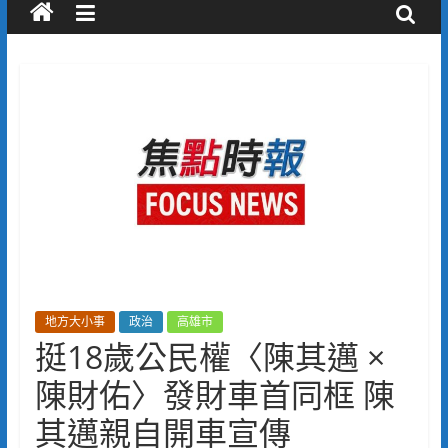
地方大小事
政治
高雄市
挺18歲公民權〈陳其邁 ×
陳財佑〉發財車首同框 陳
其邁親自開車宣傳