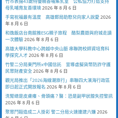
竹市表揚43處特優親善哺集乳室 公私協力打造支持
母乳哺育友善環境
2026 年 8 月 6 日
手寫祝福最有溫度 高雄郵局助憨兒向家人說愛
2026
年 8 月 6 日
和逸飯店台南館推ESG親子旅程 酪梨農遊與府城走讀
一次體驗
2026 年 8 月 6 日
高雄大學科教中心跨越中央山脈 串聯跨校師資培育科
學探究人才
2026 年 8 月 6 日
竹警二分局東門所x中國信託 宣導虛擬貨幣防詐守護
民眾財產安全
2026 年 8 月 6 日
觀光局推出「2026海線潮旅行」串聯四大濱海行政區
即日起正式開放報名
2026 年 8 月 6 日
洗腎總是皮膚癢、骨頭痛？醫：恐是副甲狀腺失控警訊
2026 年 8 月 6 日
聚眾鬥毆造成二人掛彩 警二分局火速連逮六嫌
2026