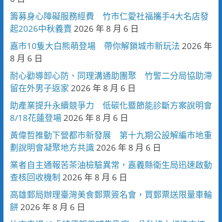
籌募身心障礙服務經費 竹市仁愛社福攜手4大名店發
起2026中秋義賣
2026 年 8 月 6 日
嘉市10隻大白熊萌登場 帶你解鎖城市新玩法
2026 年
8 月 6 日
耐心勸導卸心防、同理溝通助團聚 竹警二分局協助滯
留在外男子返家
2026 年 8 月 6 日
助產業提升永續競爭力 低碳化暨節能診斷方案說明會
8/18花蓮登場
2026 年 8 月 6 日
黃偉哲推動下營都市新發展 第十九期公設解編市地重
劃說明會凝聚地方共識
2026 年 8 月 6 日
業者自主通報苦茶油檢驗異常，嘉義縣衛生局迅速啟動
查核回收機制
2026 年 8 月 6 日
高雄郵局辦理臺灣美食郵票簽名會，買郵票送限量車輪
餅
2026 年 8 月 6 日