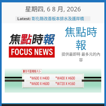
Skip
星期四, 6 8 月, 2026
to
content
Latest:
彰化縣改善板本排水及護岸橋
梁 解決大村、秀水淹水問題
焦點時
小米之家進駐高雄義享時尚廣
場 父親節開幕祭三重超狂優惠
少子化時代的地方解方！彰化市
報
未婚聯誼6年促成10對佳偶
彰化縣長參選人魏平政率議員團
隊攜手造勢 盼翻轉彰化打造新
提供最即時 最多元的內
局
容
敲敲門讓愛傳進門 彰化縣獨居
老人訪查作業啟動