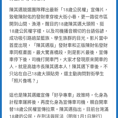
陳其邁競選團隊釋出最新「18歲公民權」宣傳片，
致敬陳財佑的發財車穿梭大街小巷，更一路從市區
開到山間、漁港，醒目的18歲陳其邁大頭照、挺
18歲公民權字樣，以及司機播音親切的台語俗諺，
成功吸引路過菜籃族、學生族群的目光。影片當中
首度出現，「陳其邁版」發財車和正版陳財佑發財
車同框畫面，最大驚喜橋段，則是影片最後，宣傳
車停下後，司機打開車門，大家才發現原來開車的
人，就是高雄市長陳其邁本人！陳其邁下車後，不
只站在自己18歲大頭貼旁，還主動詢問對街學生
「照片像嗎？」
這也是陳其邁繼宣傳「好孕專車」政策時，化身為
計程車運將後，再度化身為宣傳車司機，親自開車
替18歲公民權宣傳拉票。陳其邁指出，目前台灣滿
18歲的公民，在刑法與民法（明年1月1日施行）