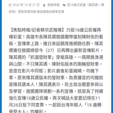
2022 年 10 月 27 日
焦點時報
挺18歲公民權〈陳其邁 × 陳
財佑〉發財車首同框 陳其邁親自開車宣傳
【焦點時報/記者蔡宗武報導】力挺18歲公民權再
曝彩蛋！高雄市長陳其邁競選團隊復刻陳財佑的看
板、宣傳車上路，連日來話題席捲網路社群。陳其
邁連任競選總部今（27）日再釋出最新宣傳影片，
陳其邁的「抓漏發財車」穿梭高雄，一路開進漁港
與山間，不只陳其邁、陳財佑版本的兩輛發財車，
首度在影片中同框；影片最後彩蛋揭曉，司機下
車，原來陳其邁版本的發財車，負責播音的司機就
是陳其邁本人！陳其邁表示，民主政治需要參與以
及學習，競選團隊規劃一系列宣傳，就是為了持續
強化宣傳18歲公民權，再次喊話大家要記得在11
月26日投下同意票，一起挺台灣年輕人「18 歲轉
骨登大人」的權利。