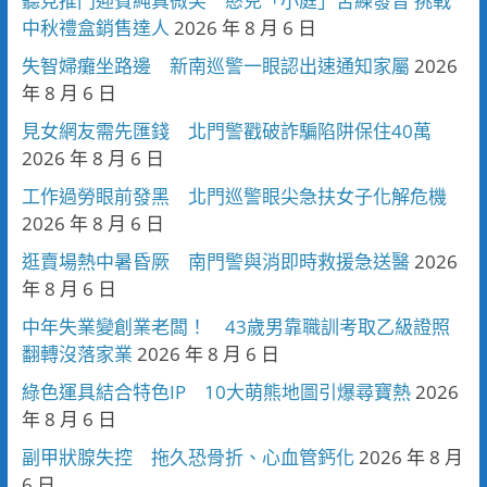
聽見推門迎賓純真微笑 憨兒「小庭」苦練發音 挑戰
中秋禮盒銷售達人
2026 年 8 月 6 日
失智婦癱坐路邊 新南巡警一眼認出速通知家屬
2026
年 8 月 6 日
見女網友需先匯錢 北門警戳破詐騙陷阱保住40萬
2026 年 8 月 6 日
工作過勞眼前發黑 北門巡警眼尖急扶女子化解危機
2026 年 8 月 6 日
逛賣場熱中暑昏厥 南門警與消即時救援急送醫
2026
年 8 月 6 日
中年失業變創業老闆！ 43歲男靠職訓考取乙級證照
翻轉沒落家業
2026 年 8 月 6 日
綠色運具結合特色IP 10大萌熊地圖引爆尋寶熱
2026
年 8 月 6 日
副甲狀腺失控 拖久恐骨折、心血管鈣化
2026 年 8 月
6 日