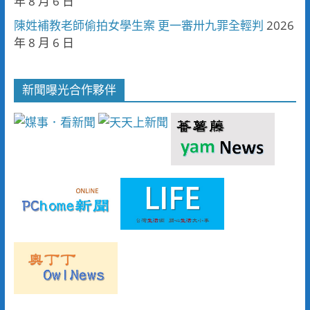
年 8 月 6 日
陳姓補教老師偷拍女學生案 更一審卅九罪全輕判
2026
年 8 月 6 日
新聞曝光合作夥伴