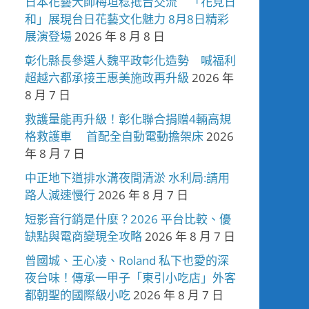
日本花藝大師梅垣稔抵台交流 「花見日
和」展現台日花藝文化魅力 8月8日精彩
展演登場
2026 年 8 月 8 日
彰化縣長參選人魏平政彰化造勢 喊福利
超越六都承接王惠美施政再升級
2026 年
8 月 7 日
救護量能再升級！彰化聯合捐贈4輛高規
格救護車 首配全自動電動擔架床
2026
年 8 月 7 日
中正地下道排水溝夜間清淤 水利局:請用
路人減速慢行
2026 年 8 月 7 日
短影音行銷是什麼？2026 平台比較、優
缺點與電商變現全攻略
2026 年 8 月 7 日
曾國城、王心凌、Roland 私下也愛的深
夜台味！傳承一甲子「東引小吃店」外客
都朝聖的國際級小吃
2026 年 8 月 7 日