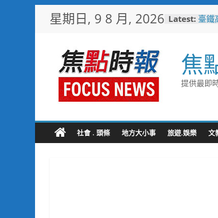
Skip
星期日, 9 8 月, 2026
Latest:
臺鐵
to
樂園
content
憶！
臺南
焦
社區
岡山
情味
提供最即時
跨國
展現
跨域
合閱
社會 . 頭條
地方大小事
旅遊.娛樂
文