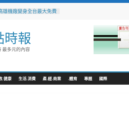
高雄機廠變身全台最大免費
 陳其邁:保存百年產業記
社區防暴劇力拚全國 環湖
點時報
奪季軍、民榮社區獲佳作
警民聯手暖助八旬嬤 「人
GPS」10分鐘找回返家路
 最多元的內容
並肩彩排激盪爵士新火花
台中市爵士人才培育成果
整合守護全家！鳳山醫院結
讀行動與健康宣導慶父親節
教.健康
生活.消費
產.經.商業
.體育
專題
國際