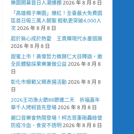
樂園開幕首日人潮爆棚
2026 年 8 月 8 日
「高雄親子樂園」爆紅！全臺最大免費園
區首日吸三萬人朝聖 輕軌更突破4,000人
次
2026 年 8 月 8 日
起於無心成於熱愛 王貴嬋現代水墨個展
2026 年 8 月 8 日
甜蜜上市！黃偉哲力推歸仁大目釋迦，邀
全民體驗採果樂兼做公益
2026 年 8 月 8
日
彰化市模範父親表揚活動
2026 年 8 月 8
日
2026王功漁火節88節連二天 祈福嘉年
華千人烤蚵首先登場
2026 年 8 月 8 日
廟口音樂會熱鬧登場！柯志恩重砲轟綠營
防疫冷血、食安不透明
2026 年 8 月 8 日