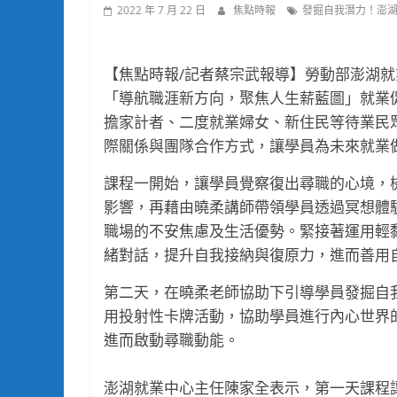
2022 年 7 月 22 日
焦點時報
發掘自我潛力！澎湖就
【焦點時報/記者蔡宗武報導】勞動部澎湖就業
「導航職涯新方向，聚焦人生薪藍圖」就業
擔家計者、二度就業婦女、新住民等待業民
際關係與團隊合作方式，讓學員為未來就業
課程一開始，讓學員覺察復出尋職的心境，
影響，再藉由曉柔講師帶領學員透過冥想體
職場的不安焦慮及生活優勢。緊接著運用輕
緒對話，提升自我接納與復原力，進而善用
第二天，在曉柔老師協助下引導學員發掘自
用投射性卡牌活動，協助學員進行內心世界
進而啟動尋職動能。
澎湖就業中心主任陳家全表示，第一天課程