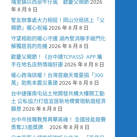
埔里鎮以西部牛仔風 歡慶父親節
2026
年 8 月 8 日
警友辦事處大力相挺！岡山分局送上「父
親節」暖心祝福
2026 年 8 月 8 日
守望相助的暖心守護 湖內警消聯手破門化
解獨居翁的危機
2026 年 8 月 8 日
歡慶父親節！《台中通TCPASS》APP 攜
手在地名店熱情端好康
2026 年 8 月 8 日
暖心跨海送暖！台灣首廟天壇豪捐「300
萬」助熊本震災重建
2026 年 8 月 8 日
台中捷運南屯站土地開發共構大樓開工動
土 公私協力打造宜居新地標實現軌道經濟
願景
2026 年 8 月 8 日
台中市技職教育再攀高峰！ 全國技能競賽
勇奪23面獎牌
2026 年 8 月 8 日