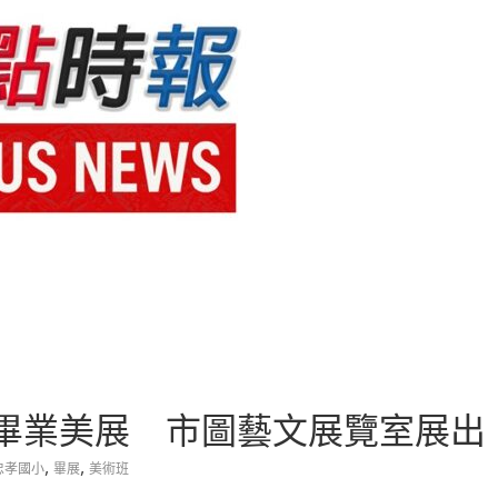
畢業美展 市圖藝文展覽室展出
,
,
忠孝國小
畢展
美術班