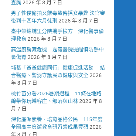
查詢
2026 年 8 月 7 日
男子性侵偷拍又餵毒致傳播女暴斃 法官審
後判十四年六月徒刑
2026 年 8 月 7 日
臺中榮總埔里分院攜手檢方 深化醫事倫
理教育
2026 年 8 月 7 日
高溫廚房藏危機 嘉義醫院提醒慎防熱中
暑傷腎
2026 年 8 月 7 日
埔基「爸爸健康同行」健康促進活動 結
合醫療、警消守護民眾健康與安全
2026
年 8 月 7 日
桃竹苗分署2026暑期遊程 11條在地路
線帶你玩遍客庄、部落與山林
2026 年 8
月 7 日
深化廉潔素養、培育品格公民 115年度
全國高中廉潔教育研習營成果豐碩
2026
年 8 月 7 日