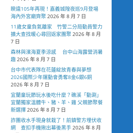
睽違105年再現！嘉義城隍夜巡9月登場
海內外宮廟齊聚
2026 年 8 月 7 日
11歲女童負氣離家 竹警二分局動員警力
擴大查找暖心尋回返家團聚
2026 年 8 月
7 日
森林與濱海夏季涼感 台中山海露營消暑
趣
2026 年 8 月 7 日
台中市代表隊在花蓮綻放青春與夢想
2026國際少年運動會勇奪8金6銀6銅
2026 年 8 月 7 日
宜蘭童玩節玩水後吃什麼？礁溪「動涮」
宜蘭獨家溫體牛、豬、羊、雞 父親節聚餐
新選擇
2026 年 8 月 7 日
詐團收水手現身就栽了！前鎮警方埋伏收
網 查扣手機揪出幕後黑手
2026 年 8 月