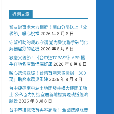
近期文章
警友辦事處大力相挺！岡山分局送上「父
親節」暖心祝福
2026 年 8 月 8 日
守望相助的暖心守護 湖內警消聯手破門化
解獨居翁的危機
2026 年 8 月 8 日
歡慶父親節！《台中通TCPASS》APP 攜
手在地名店熱情端好康
2026 年 8 月 8 日
暖心跨海送暖！台灣首廟天壇豪捐「300
萬」助熊本震災重建
2026 年 8 月 8 日
台中捷運南屯站土地開發共構大樓開工動
土 公私協力打造宜居新地標實現軌道經濟
願景
2026 年 8 月 8 日
台中市技職教育再攀高峰！ 全國技能競賽