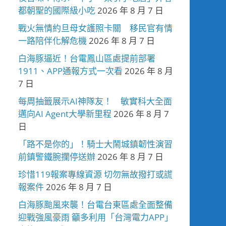
都朝聖的國際級小吃
2026 年 8 月 7 日
戰火無情約旦母女護照卡關 移民官有情
一路陪伴化解危機
2026 年 8 月 7 日
白海豚逼近！台電鳳山區處提前部署
1911、APP通報方式一次看
2026 年 8 月
7 日
每周抽籤展示AI神隊友！ 敏實科大全面
邁向AI Agent大學新里程
2026 年 8 月 7
日
「路不是你的」！騎士大鬧城鎮韌性演習
前鎮警鐵腕攔停送辦
2026 年 8 月 7 日
珍惜119報案專線資源 切勿無故撥打或謊
報案件
2026 年 8 月 7 日
白海豚颱風來襲！台電台東區處全面整備
迎戰強風豪雨 籲多利用「台灣電力APP」