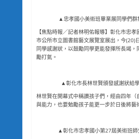
▲忠孝國小美術班畢業展同學們群
【焦點時報／記者林明佑報導】彰化市忠孝國
市公所市立圖書館藝文展覽室展出，今(20
同學感謝狀，以鼓勵同學更能發揮所長竭，
勵打氣。
▲彰化市長林世賢頒發感謝狀給
林世賢在開幕式中稱讚孩子們，經由四年（
與能力，也要勉勵孩子能更一步於日後將藝
▲彰化市忠孝國小第27屆美術班