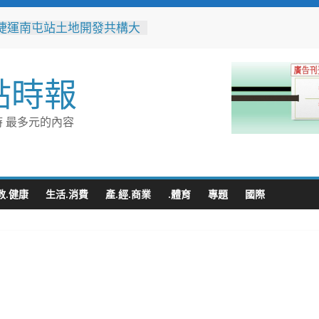
捷運南屯站土地開發共構大
工動土 公私協力打造宜居
標實現軌道經濟願景
辦事處大力相挺！岡山分局
點時報
「父親節」暖心祝福
相助的暖心守護 湖內警消
破門化解獨居翁的危機
 最多元的內容
父親節！《台中通
ASS》APP 攜手在地名店熱
好康
跨海送暖！台灣首廟天壇豪
300萬」助熊本震災重建
教.健康
生活.消費
產.經.商業
.體育
專題
國際