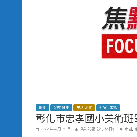
彰化
文教.健康
生活.消費
社會 . 頭條
彰化市忠孝國小美術班
,
2022 年 4 月 20 日
焦點時報-彰化 林明佑
市圖