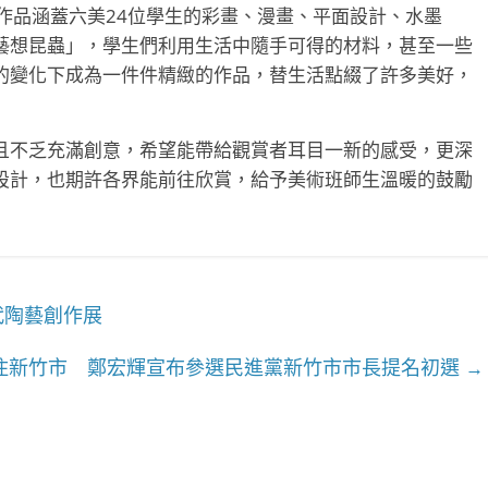
作品涵蓋六美24位學生的彩畫、漫畫、平面設計、水墨
藝想昆蟲」，學生們利用生活中隨手可得的材料，甚至一些
的變化下成為一件件精緻的作品，替生活點綴了許多美好，
且不乏充滿創意，希望能帶給觀賞者耳目一新的感受，更深
設計，也期許各界能前往欣賞，給予美術班師生溫暖的鼓勵
代陶藝創作展
住新竹市 鄭宏輝宣布參選民進黨新竹市市長提名初選
→