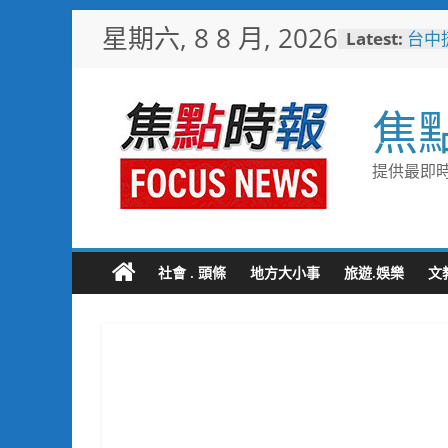
Skip
星期六, 8 8 月, 2026
Latest:
台中
to
樓開
content
新地
警友
焦
送上
守望
聯手
提供最即時
歡慶
TCP
情端
暖心
捐「
社會 . 頭條
地方大小事
旅遊.娛樂
文