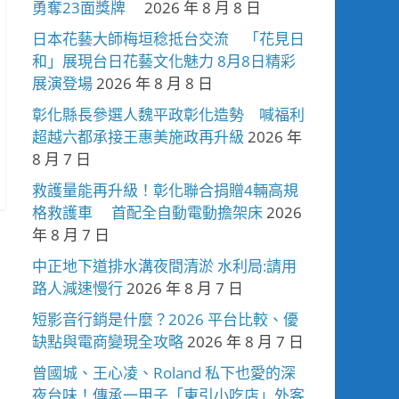
勇奪23面獎牌
2026 年 8 月 8 日
日本花藝大師梅垣稔抵台交流 「花見日
和」展現台日花藝文化魅力 8月8日精彩
展演登場
2026 年 8 月 8 日
彰化縣長參選人魏平政彰化造勢 喊福利
超越六都承接王惠美施政再升級
2026 年
8 月 7 日
救護量能再升級！彰化聯合捐贈4輛高規
格救護車 首配全自動電動擔架床
2026
年 8 月 7 日
中正地下道排水溝夜間清淤 水利局:請用
路人減速慢行
2026 年 8 月 7 日
短影音行銷是什麼？2026 平台比較、優
缺點與電商變現全攻略
2026 年 8 月 7 日
曾國城、王心凌、Roland 私下也愛的深
夜台味！傳承一甲子「東引小吃店」外客