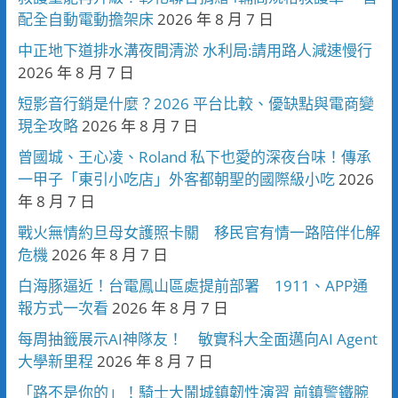
配全自動電動擔架床
2026 年 8 月 7 日
中正地下道排水溝夜間清淤 水利局:請用路人減速慢行
2026 年 8 月 7 日
短影音行銷是什麼？2026 平台比較、優缺點與電商變
現全攻略
2026 年 8 月 7 日
曾國城、王心凌、Roland 私下也愛的深夜台味！傳承
一甲子「東引小吃店」外客都朝聖的國際級小吃
2026
年 8 月 7 日
戰火無情約旦母女護照卡關 移民官有情一路陪伴化解
危機
2026 年 8 月 7 日
白海豚逼近！台電鳳山區處提前部署 1911、APP通
報方式一次看
2026 年 8 月 7 日
每周抽籤展示AI神隊友！ 敏實科大全面邁向AI Agent
大學新里程
2026 年 8 月 7 日
「路不是你的」！騎士大鬧城鎮韌性演習 前鎮警鐵腕