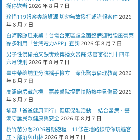
攔停送辦
2026 年 8 月 7 日
珍惜119報案專線資源 切勿無故撥打或謊報案件
2026
年 8 月 7 日
白海豚颱風來襲！台電台東區處全面整備迎戰強風豪雨
籲多利用「台灣電力APP」查詢
2026 年 8 月 7 日
男子性侵偷拍又餵毒致傳播女暴斃 法官審後判十四年
六月徒刑
2026 年 8 月 7 日
臺中榮總埔里分院攜手檢方 深化醫事倫理教育
2026
年 8 月 7 日
高溫廚房藏危機 嘉義醫院提醒慎防熱中暑傷腎
2026
年 8 月 7 日
埔基「爸爸健康同行」健康促進活動 結合醫療、警
消守護民眾健康與安全
2026 年 8 月 7 日
桃竹苗分署2026暑期遊程 11條在地路線帶你玩遍客
庄、部落與山林
2026 年 8 月 7 日