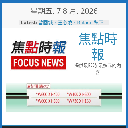
Skip
星期五, 7 8 月, 2026
to
content
Latest:
曾國城、王心凌、Roland 私下
也愛的深夜台味！傳承一甲子
焦點時
「東引小吃店」外客都朝聖的國
際級小吃
彰化縣長參選人魏平政彰化造
報
勢 喊福利超越六都承接王惠美
施政再升級
救護量能再升級！彰化聯合捐贈
提供最即時 最多元的內
4輛高規格救護車 首配全自動
容
電動擔架床
中正地下道排水溝夜間清淤 水
利局:請用路人減速慢行
短影音行銷是什麼？2026 平台
比較、優缺點與電商變現全攻略