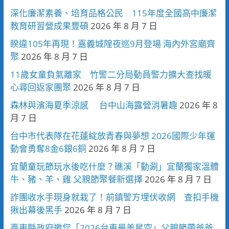
深化廉潔素養、培育品格公民 115年度全國高中廉潔
教育研習營成果豐碩
2026 年 8 月 7 日
睽違105年再現！嘉義城隍夜巡9月登場 海內外宮廟齊
聚
2026 年 8 月 7 日
11歲女童負氣離家 竹警二分局動員警力擴大查找暖
心尋回返家團聚
2026 年 8 月 7 日
森林與濱海夏季涼感 台中山海露營消暑趣
2026 年 8
月 7 日
台中市代表隊在花蓮綻放青春與夢想 2026國際少年運
動會勇奪8金6銀6銅
2026 年 8 月 7 日
宜蘭童玩節玩水後吃什麼？礁溪「動涮」宜蘭獨家溫體
牛、豬、羊、雞 父親節聚餐新選擇
2026 年 8 月 7 日
詐團收水手現身就栽了！前鎮警方埋伏收網 查扣手機
揪出幕後黑手
2026 年 8 月 7 日
臺東縣政府邀您「2026台東最美星空」父親節帶爸爸