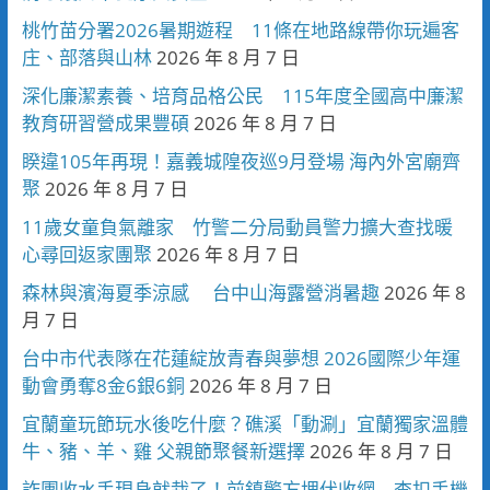
桃竹苗分署2026暑期遊程 11條在地路線帶你玩遍客
庄、部落與山林
2026 年 8 月 7 日
深化廉潔素養、培育品格公民 115年度全國高中廉潔
教育研習營成果豐碩
2026 年 8 月 7 日
睽違105年再現！嘉義城隍夜巡9月登場 海內外宮廟齊
聚
2026 年 8 月 7 日
11歲女童負氣離家 竹警二分局動員警力擴大查找暖
心尋回返家團聚
2026 年 8 月 7 日
森林與濱海夏季涼感 台中山海露營消暑趣
2026 年 8
月 7 日
台中市代表隊在花蓮綻放青春與夢想 2026國際少年運
動會勇奪8金6銀6銅
2026 年 8 月 7 日
宜蘭童玩節玩水後吃什麼？礁溪「動涮」宜蘭獨家溫體
牛、豬、羊、雞 父親節聚餐新選擇
2026 年 8 月 7 日
詐團收水手現身就栽了！前鎮警方埋伏收網 查扣手機