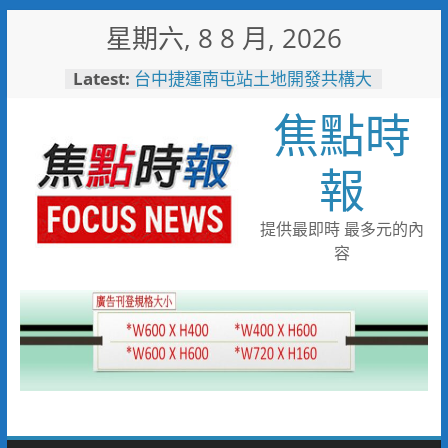
Skip
星期六, 8 8 月, 2026
to
content
Latest:
台中捷運南屯站土地開發共構大
樓開工動土 公私協力打造宜居
焦點時
新地標實現軌道經濟願景
警友辦事處大力相挺！岡山分局
送上「父親節」暖心祝福
報
守望相助的暖心守護 湖內警消
聯手破門化解獨居翁的危機
歡慶父親節！《台中通
提供最即時 最多元的內
TCPASS》APP 攜手在地名店熱
容
情端好康
暖心跨海送暖！台灣首廟天壇豪
捐「300萬」助熊本震災重建