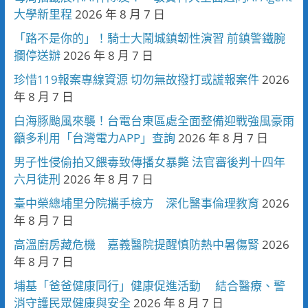
大學新里程
2026 年 8 月 7 日
「路不是你的」！騎士大鬧城鎮韌性演習 前鎮警鐵腕
攔停送辦
2026 年 8 月 7 日
珍惜119報案專線資源 切勿無故撥打或謊報案件
2026
年 8 月 7 日
白海豚颱風來襲！台電台東區處全面整備迎戰強風豪雨
籲多利用「台灣電力APP」查詢
2026 年 8 月 7 日
男子性侵偷拍又餵毒致傳播女暴斃 法官審後判十四年
六月徒刑
2026 年 8 月 7 日
臺中榮總埔里分院攜手檢方 深化醫事倫理教育
2026
年 8 月 7 日
高溫廚房藏危機 嘉義醫院提醒慎防熱中暑傷腎
2026
年 8 月 7 日
埔基「爸爸健康同行」健康促進活動 結合醫療、警
消守護民眾健康與安全
2026 年 8 月 7 日