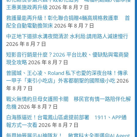
王惠美施政再升級
2026 年 8 月 7 日
救護量能再升級！彰化聯合捐贈4輛高規格救護車 首
配全自動電動擔架床
2026 年 8 月 7 日
中正地下道排水溝夜間清淤 水利局:請用路人減速慢行
2026 年 8 月 7 日
短影音行銷是什麼？2026 平台比較、優缺點與電商變
現全攻略
2026 年 8 月 7 日
曾國城、王心凌、Roland 私下也愛的深夜台味！傳承
一甲子「東引小吃店」外客都朝聖的國際級小吃
2026
年 8 月 7 日
戰火無情約旦母女護照卡關 移民官有情一路陪伴化解
危機
2026 年 8 月 7 日
白海豚逼近！台電鳳山區處提前部署 1911、APP通
報方式一次看
2026 年 8 月 7 日
每周抽籤展示AI神隊友！ 敏實科大全面邁向AI Agent