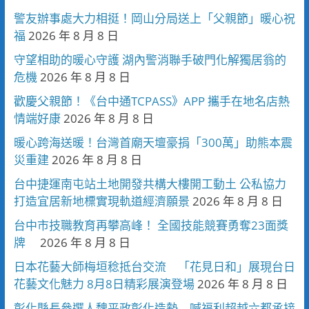
警友辦事處大力相挺！岡山分局送上「父親節」暖心祝
福
2026 年 8 月 8 日
守望相助的暖心守護 湖內警消聯手破門化解獨居翁的
危機
2026 年 8 月 8 日
歡慶父親節！《台中通TCPASS》APP 攜手在地名店熱
情端好康
2026 年 8 月 8 日
暖心跨海送暖！台灣首廟天壇豪捐「300萬」助熊本震
災重建
2026 年 8 月 8 日
台中捷運南屯站土地開發共構大樓開工動土 公私協力
打造宜居新地標實現軌道經濟願景
2026 年 8 月 8 日
台中市技職教育再攀高峰！ 全國技能競賽勇奪23面獎
牌
2026 年 8 月 8 日
日本花藝大師梅垣稔抵台交流 「花見日和」展現台日
花藝文化魅力 8月8日精彩展演登場
2026 年 8 月 8 日
彰化縣長參選人魏平政彰化造勢 喊福利超越六都承接