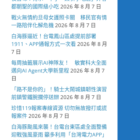
都朝聖的國際級小吃
2026 年 8 月 7 日
戰火無情約旦母女護照卡關 移民官有情
一路陪伴化解危機
2026 年 8 月 7 日
白海豚逼近！台電鳳山區處提前部署
1911、APP通報方式一次看
2026 年 8 月
7 日
每周抽籤展示AI神隊友！ 敏實科大全面
邁向AI Agent大學新里程
2026 年 8 月 7
日
「路不是你的」！騎士大鬧城鎮韌性演習
前鎮警鐵腕攔停送辦
2026 年 8 月 7 日
珍惜119報案專線資源 切勿無故撥打或謊
報案件
2026 年 8 月 7 日
白海豚颱風來襲！台電台東區處全面整備
迎戰強風豪雨 籲多利用「台灣電力APP」