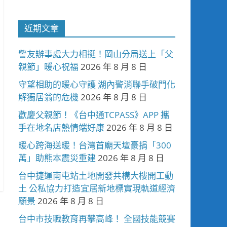
近期文章
警友辦事處大力相挺！岡山分局送上「父
親節」暖心祝福
2026 年 8 月 8 日
守望相助的暖心守護 湖內警消聯手破門化
解獨居翁的危機
2026 年 8 月 8 日
歡慶父親節！《台中通TCPASS》APP 攜
手在地名店熱情端好康
2026 年 8 月 8 日
暖心跨海送暖！台灣首廟天壇豪捐「300
萬」助熊本震災重建
2026 年 8 月 8 日
台中捷運南屯站土地開發共構大樓開工動
土 公私協力打造宜居新地標實現軌道經濟
願景
2026 年 8 月 8 日
台中市技職教育再攀高峰！ 全國技能競賽