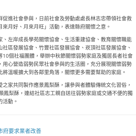
群促進社會參與，日前社會及勞動處處長林志忠帶領社會救
月來月好、月來月旺」活動，表達縣府關懷之意。
家、左岸成長學苑關懷協會、生活重建協會、教育關懷職能
山社區發展協會、竹豐社區發展協會、崁頂社區發展協會、
等10個社福團體，舉辦中秋節關懷弱勢家庭及獨居長者社會
，用心營造弱勢民眾社會參與的生活圈，充分展現關懷弱勢
此將溫暖擴大到各鄰里角落，關懷更多需要幫助的家庭。
愛之家共同製作應景鳳梨酥，讓參與者體驗傳統文化習俗，
00顆鳳梨酥，連結社區志工親自送往弱勢家庭或交通不便的獨
的活動。
市府要求業者改善