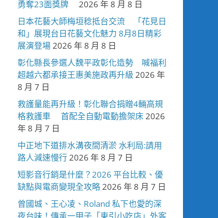
勇奪23面獎牌
2026 年 8 月 8 日
日本花藝大師梅垣稔抵台交流 「花見日
和」展現台日花藝文化魅力 8月8日精彩
展演登場
2026 年 8 月 8 日
彰化縣長參選人魏平政彰化造勢 喊福利
超越六都承接王惠美施政再升級
2026 年
8 月 7 日
救護量能再升級！彰化聯合捐贈4輛高規
格救護車 首配全自動電動擔架床
2026
年 8 月 7 日
中正地下道排水溝夜間清淤 水利局:請用
路人減速慢行
2026 年 8 月 7 日
短影音行銷是什麼？2026 平台比較、優
缺點與電商變現全攻略
2026 年 8 月 7 日
曾國城、王心凌、Roland 私下也愛的深
夜台味！傳承一甲子「東引小吃店」外客