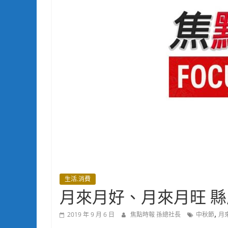
生活.消費
月來月好、月來月旺 
,
2019 年 9 月 6 日
焦點時報 孫總社長
中秋節
月