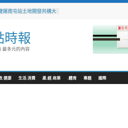
捷運南屯站土地開發共構大
工動土 公私協力打造宜居
標實現軌道經濟願景
辦事處大力相挺！岡山分局
點時報
「父親節」暖心祝福
相助的暖心守護 湖內警消
破門化解獨居翁的危機
 最多元的內容
父親節！《台中通
ASS》APP 攜手在地名店熱
好康
跨海送暖！台灣首廟天壇豪
300萬」助熊本震災重建
教.健康
生活.消費
產.經.商業
.體育
專題
國際