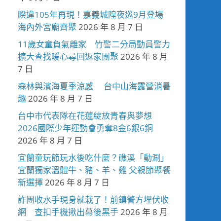
睽違105年再現！嘉義城隍夜巡9月登場
海內外宮廟齊聚
2026 年 8 月 7 日
11歲女童負氣離家 竹警二分局動員警力
擴大查找暖心尋回返家團聚
2026 年 8 月
7 日
森林與濱海夏季涼感 台中山海露營消暑
趣
2026 年 8 月 7 日
台中市代表隊在花蓮綻放青春與夢想
2026國際少年運動會勇奪8金6銀6銅
2026 年 8 月 7 日
宜蘭童玩節玩水後吃什麼？礁溪「動涮」
宜蘭獨家溫體牛、豬、羊、雞 父親節聚餐
新選擇
2026 年 8 月 7 日
詐團收水手現身就栽了！前鎮警方埋伏收
網 查扣手機揪出幕後黑手
2026 年 8 月