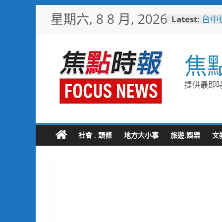
Skip
星期六, 8 8 月, 2026
Latest:
台中
to
樓開
content
新地
警友
焦
送上
守望
聯手
提供最即時
歡慶
TCP
情端
暖心
捐「
社會 . 頭條
地方大小事
旅遊.娛樂
文