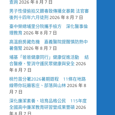
查詢
2026 年 8 月 7 日
男子性侵偷拍又餵毒致傳播女暴斃 法官審
後判十四年六月徒刑
2026 年 8 月 7 日
臺中榮總埔里分院攜手檢方 深化醫事倫
理教育
2026 年 8 月 7 日
高溫廚房藏危機 嘉義醫院提醒慎防熱中
暑傷腎
2026 年 8 月 7 日
埔基「爸爸健康同行」健康促進活動 結
合醫療、警消守護民眾健康與安全
2026
年 8 月 7 日
桃竹苗分署2026暑期遊程 11條在地路
線帶你玩遍客庄、部落與山林
2026 年 8
月 7 日
深化廉潔素養、培育品格公民 115年度
全國高中廉潔教育研習營成果豐碩
2026
年 8 月 7 日