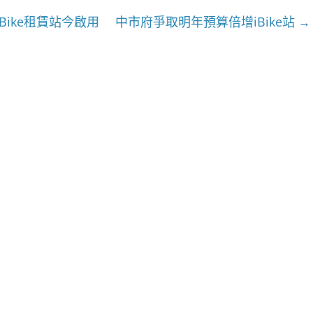
Bike租賃站今啟用 中市府爭取明年預算倍增iBike站
→