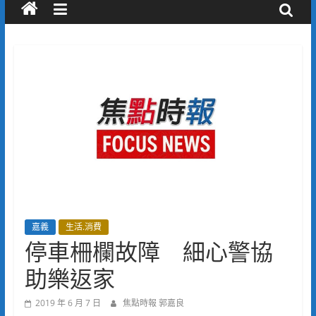
嘉義
生活.消費
停車柵欄故障 細心警協
助樂返家
2019 年 6 月 7 日
焦點時報 郭嘉良