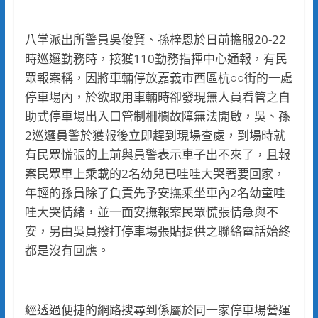
八掌派出所警員吳俊賢、孫梓恩於日前擔服20-22
時巡邏勤務時，接獲110勤務指揮中心通報，有民
眾報案稱，因將車輛停放嘉義市西區杭○○街的一處
停車場內，於欲取用車輛時卻發現無人員看管之自
助式停車場出入口管制柵欄故障無法開啟，吳、孫
2巡邏員警於獲報後立即趕到現場查處，到場時就
有民眾慌張的上前與員警表示車子出不來了，且報
案民眾車上乘載的2名幼兒已哇哇大哭著要回家，
年輕的孫員除了負責先予安撫乘坐車內2名幼童哇
哇大哭情緒，並一面安撫報案民眾慌張情急與不
安，另由吳員撥打停車場張貼提供之聯絡電話始終
都是沒有回應。
經透過便捷的網路搜尋到係屬於同一家停車場營運