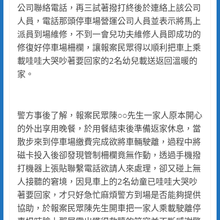
公司聯絡電話，再三試著撥打終後於連絡上該公司
人員，電話那頭停車場營運公司人員並表示將馬上
派員到場維修，不到一會兒功夫維修人員即成功的
修復好停車場柵欄，讓報案民眾得以順利把車上乘
載哇哇大哭吵著要回家的2名幼兒載送返回溫暖的
家。
警方事後了解，報案民眾陳○○先生一家人原本開心
的外出享用晚餐，於用餐結束後準備返家休息，當
散步來到停車場繳費完成欲將車輛駛離，過程中將
磁卡投入後卻發現管制柵欄竟無作動，透過手機撥
打機器上張貼聯繫電話欲請人來處理，卻又碰上無
人接聽的窘境，因見車上的2名幼童已哇哇大哭吵
著要回家，才只好急忙麻煩警方到場是否能夠提供
協助，於報案民眾陳先生開車把一家人乘載駛離停