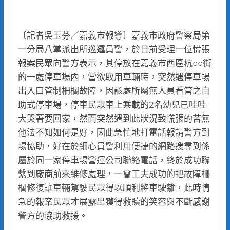
〔記者吳玉芬／嘉義市報導〕嘉義市政府警察局第
一分局八掌派出所巡邏員警，於日前受理一位慌張
報案民眾向警方表示，其停放在嘉義市西區杭○○街
的一處停車場內，當欲取用車輛時，突然遇停車場
出入口管制柵欄故障，因該處所屬無人員看管之自
助式停車場，停車民眾車上乘載的2名幼兒已哇哇
大哭著要回家，然而突然遇到此狀況致慌張的苦無
他法不知如何是好，因此急忙地打電話報請警方到
場協助，好在於細心員警利用便捷的網路搜尋到係
屬於同一家停車場營運公司聯絡電話，終於成功聯
繫到廠商前來維修處理，一會工夫成功的把故障柵
欄修復讓車輛駕駛民眾得以順利將車駛離，此時情
急的報案民眾才展露出獲得救贖的笑容與不斷感謝
警方的協助救援。