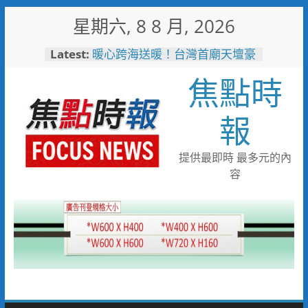
Skip
星期六, 8 8 月, 2026
to
content
Latest:
暖心跨海送暖！台灣首廟天壇豪
捐「300萬」助熊本震災重建
焦點時
埔里鎮以西部牛仔風 歡慶父親
節
警友辦事處大力相挺！岡山分局
報
送上「父親節」暖心祝福
守望相助的暖心守護 湖內警消
聯手破門化解獨居翁的危機
提供最即時 最多元的內
歡慶父親節！《台中通
容
TCPASS》APP 攜手在地名店熱
情端好康