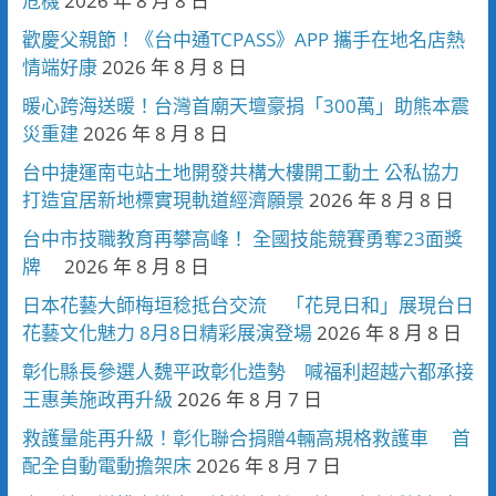
危機
2026 年 8 月 8 日
歡慶父親節！《台中通TCPASS》APP 攜手在地名店熱
情端好康
2026 年 8 月 8 日
暖心跨海送暖！台灣首廟天壇豪捐「300萬」助熊本震
災重建
2026 年 8 月 8 日
台中捷運南屯站土地開發共構大樓開工動土 公私協力
打造宜居新地標實現軌道經濟願景
2026 年 8 月 8 日
台中市技職教育再攀高峰！ 全國技能競賽勇奪23面獎
牌
2026 年 8 月 8 日
日本花藝大師梅垣稔抵台交流 「花見日和」展現台日
花藝文化魅力 8月8日精彩展演登場
2026 年 8 月 8 日
彰化縣長參選人魏平政彰化造勢 喊福利超越六都承接
王惠美施政再升級
2026 年 8 月 7 日
救護量能再升級！彰化聯合捐贈4輛高規格救護車 首
配全自動電動擔架床
2026 年 8 月 7 日