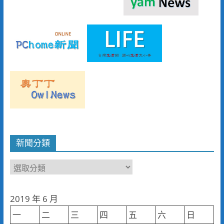
新聞分類
新
聞
分
2019 年 6 月
類
一
二
三
四
五
六
日