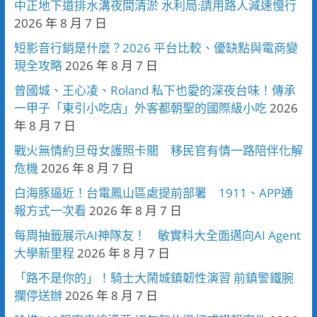
中正地下道排水溝夜間清淤 水利局:請用路人減速慢行
2026 年 8 月 7 日
短影音行銷是什麼？2026 平台比較、優缺點與電商變
現全攻略
2026 年 8 月 7 日
曾國城、王心凌、Roland 私下也愛的深夜台味！傳承
一甲子「東引小吃店」外客都朝聖的國際級小吃
2026
年 8 月 7 日
戰火無情約旦母女護照卡關 移民官有情一路陪伴化解
危機
2026 年 8 月 7 日
白海豚逼近！台電鳳山區處提前部署 1911、APP通
報方式一次看
2026 年 8 月 7 日
每周抽籤展示AI神隊友！ 敏實科大全面邁向AI Agent
大學新里程
2026 年 8 月 7 日
「路不是你的」！騎士大鬧城鎮韌性演習 前鎮警鐵腕
攔停送辦
2026 年 8 月 7 日