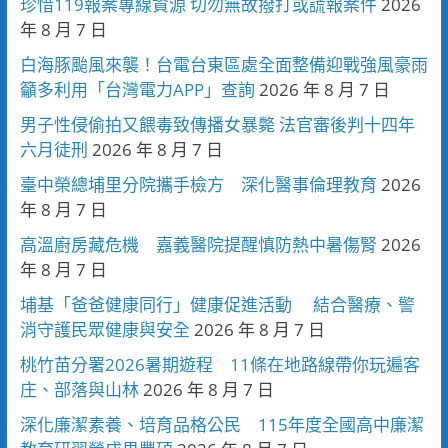
珍惜119報案專線資源 切勿無故撥打或謊報案件
2026
年 8 月 7 日
白海豚颱風來襲！台電台東區處全面整備迎戰強風豪雨
籲多利用「台灣電力APP」查詢
2026 年 8 月 7 日
男子性侵偷拍又餵毒致傳播女暴斃 法官審後判十四年
六月徒刑
2026 年 8 月 7 日
臺中榮總埔里分院攜手檢方 深化醫事倫理教育
2026
年 8 月 7 日
高溫廚房藏危機 嘉義醫院提醒慎防熱中暑傷腎
2026
年 8 月 7 日
埔基「爸爸健康同行」健康促進活動 結合醫療、警
消守護民眾健康與安全
2026 年 8 月 7 日
桃竹苗分署2026暑期遊程 11條在地路線帶你玩遍客
庄、部落與山林
2026 年 8 月 7 日
深化廉潔素養、培育品格公民 115年度全國高中廉潔