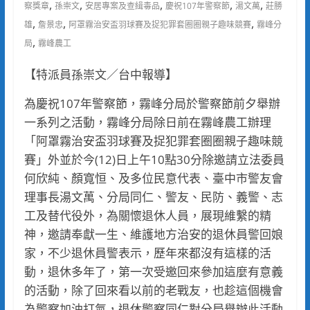
,
,
,
,
,
察獎章
孫崇文
安居專案及查緝毒品
慶祝107年警察節
湯文萬
莊勝
,
,
,
雄
詹景忠
阿罩霧治安盃羽球賽及捉犯罪套圈圈親子趣味競賽
霧峰分
,
局
霧峰農工
【特派員孫崇文／台中報導】
為慶祝107年警察節，霧峰分局於警察節前夕舉辦
一系列之活動，霧峰分局除日前在霧峰農工辦理
「阿罩霧治安盃羽球賽及捉犯罪套圈圈親子趣味競
賽」外並於今(12)日上午10點30分除邀請立法委員
何欣純、顏寬恒、及多位民意代表、臺中市警友會
理事長湯文萬、分局同仁、警友、民防、義警、志
工及替代役外，為關懷退休人員，展現維繫的精
神，邀請奉獻一生、維護地方治安的退休員警回娘
家，不少退休員警表示，歷年來都沒有這樣的活
動，退休多年了，第一次受邀回來參加這麼有意義
的活動，除了回來看以前的老戰友，也趁這個機會
為警察加油打氣，退休警察同仁對分局舉辦此活動