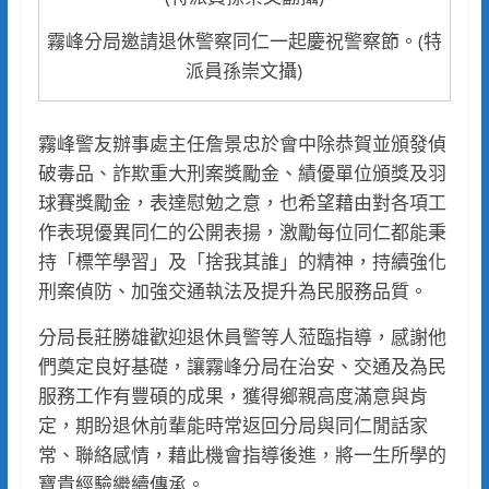
霧峰分局邀請退休警察同仁一起慶祝警察節。(特
派員孫崇文攝)
霧峰警友辦事處主任詹景忠於會中除恭賀並頒發偵
破毒品、詐欺重大刑案獎勵金、績優單位頒獎及羽
球賽獎勵金，表達慰勉之意，也希望藉由對各項工
作表現優異同仁的公開表揚，激勵每位同仁都能秉
持「標竿學習」及「捨我其誰」的精神，持續強化
刑案偵防、加強交通執法及提升為民服務品質。
分局長莊勝雄歡迎退休員警等人蒞臨指導，感謝他
們奠定良好基礎，讓霧峰分局在治安、交通及為民
服務工作有豐碩的成果，獲得鄉親高度滿意與肯
定，期盼退休前輩能時常返回分局與同仁閒話家
常、聯絡感情，藉此機會指導後進，將一生所學的
寶貴經驗繼續傳承。