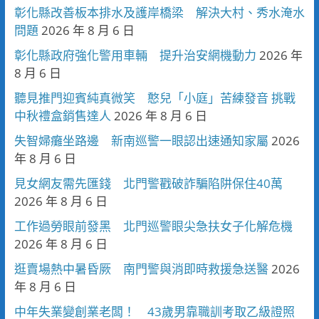
彰化縣改善板本排水及護岸橋梁 解決大村、秀水淹水
問題
2026 年 8 月 6 日
彰化縣政府強化警用車輛 提升治安網機動力
2026 年
8 月 6 日
聽見推門迎賓純真微笑 憨兒「小庭」苦練發音 挑戰
中秋禮盒銷售達人
2026 年 8 月 6 日
失智婦癱坐路邊 新南巡警一眼認出速通知家屬
2026
年 8 月 6 日
見女網友需先匯錢 北門警戳破詐騙陷阱保住40萬
2026 年 8 月 6 日
工作過勞眼前發黑 北門巡警眼尖急扶女子化解危機
2026 年 8 月 6 日
逛賣場熱中暑昏厥 南門警與消即時救援急送醫
2026
年 8 月 6 日
中年失業變創業老闆！ 43歲男靠職訓考取乙級證照