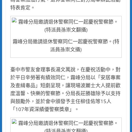
特表肯定。
霧峰分局邀請退休警察同仁一起慶祝警察節。(特
派員孫崇文攝)
臺中市警友會理事長湯文萬說，在慶祝活動中，對
於平日辛勞著有績效同仁，霧峰分局以「安居專案
及查緝毒品」短劇呈現，讓現場波麗士大人提前歡
度溫韾、快樂的警察節。分局長莊勝雄除予以支持
與鼓勵外，並於會中頒發予主任柳佳佑等15人
「107年資深績優警察獎章」。