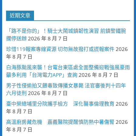
近期文章
「路不是你的」！騎士大鬧城鎮韌性演習 前鎮警鐵腕
攔停送辦
2026 年 8 月 7 日
珍惜119報案專線資源 切勿無故撥打或謊報案件
2026
年 8 月 7 日
白海豚颱風來襲！台電台東區處全面整備迎戰強風豪雨
籲多利用「台灣電力APP」查詢
2026 年 8 月 7 日
男子性侵偷拍又餵毒致傳播女暴斃 法官審後判十四年
六月徒刑
2026 年 8 月 7 日
臺中榮總埔里分院攜手檢方 深化醫事倫理教育
2026
年 8 月 7 日
高溫廚房藏危機 嘉義醫院提醒慎防熱中暑傷腎
2026
年 8 月 7 日