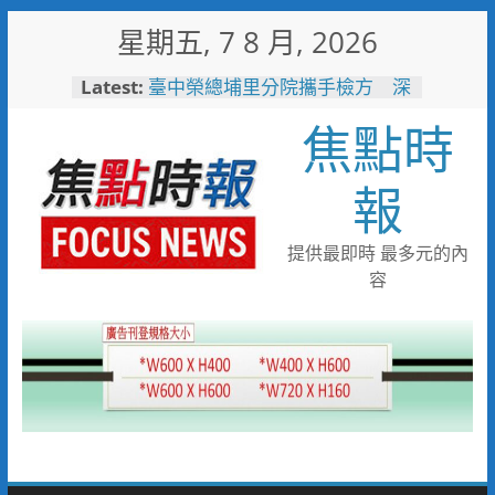
Skip
星期五, 7 8 月, 2026
to
content
Latest:
臺中榮總埔里分院攜手檢方 深
化醫事倫理教育
焦點時
「路不是你的」！騎士大鬧城鎮
韌性演習 前鎮警鐵腕攔停送辦
珍惜119報案專線資源 切勿無故
報
撥打或謊報案件
白海豚颱風來襲！台電台東區處
全面整備迎戰強風豪雨 籲多利
提供最即時 最多元的內
用「台灣電力APP」查詢
容
男子性侵偷拍又餵毒致傳播女暴
斃 法官審後判十四年六月徒刑