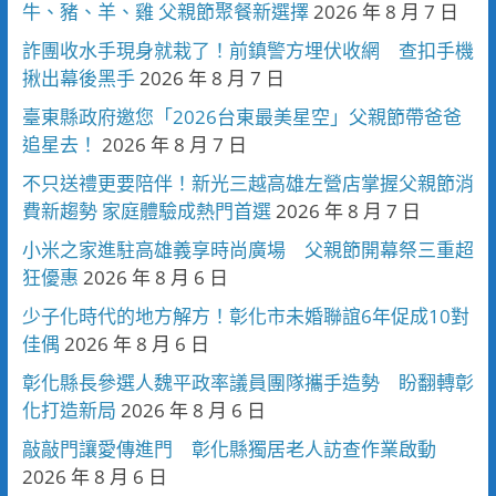
牛、豬、羊、雞 父親節聚餐新選擇
2026 年 8 月 7 日
詐團收水手現身就栽了！前鎮警方埋伏收網 查扣手機
揪出幕後黑手
2026 年 8 月 7 日
臺東縣政府邀您「2026台東最美星空」父親節帶爸爸
追星去！
2026 年 8 月 7 日
不只送禮更要陪伴！新光三越高雄左營店掌握父親節消
費新趨勢 家庭體驗成熱門首選
2026 年 8 月 7 日
小米之家進駐高雄義享時尚廣場 父親節開幕祭三重超
狂優惠
2026 年 8 月 6 日
少子化時代的地方解方！彰化市未婚聯誼6年促成10對
佳偶
2026 年 8 月 6 日
彰化縣長參選人魏平政率議員團隊攜手造勢 盼翻轉彰
化打造新局
2026 年 8 月 6 日
敲敲門讓愛傳進門 彰化縣獨居老人訪查作業啟動
2026 年 8 月 6 日