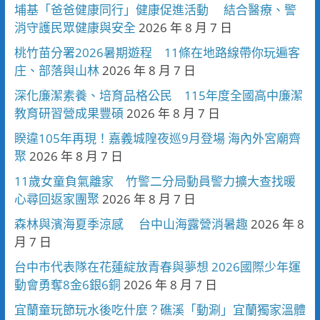
埔基「爸爸健康同行」健康促進活動 結合醫療、警
消守護民眾健康與安全
2026 年 8 月 7 日
桃竹苗分署2026暑期遊程 11條在地路線帶你玩遍客
庄、部落與山林
2026 年 8 月 7 日
深化廉潔素養、培育品格公民 115年度全國高中廉潔
教育研習營成果豐碩
2026 年 8 月 7 日
睽違105年再現！嘉義城隍夜巡9月登場 海內外宮廟齊
聚
2026 年 8 月 7 日
11歲女童負氣離家 竹警二分局動員警力擴大查找暖
心尋回返家團聚
2026 年 8 月 7 日
森林與濱海夏季涼感 台中山海露營消暑趣
2026 年 8
月 7 日
台中市代表隊在花蓮綻放青春與夢想 2026國際少年運
動會勇奪8金6銀6銅
2026 年 8 月 7 日
宜蘭童玩節玩水後吃什麼？礁溪「動涮」宜蘭獨家溫體