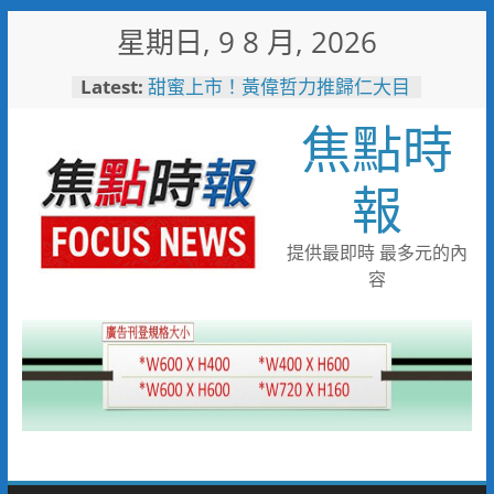
Skip
星期日, 9 8 月, 2026
to
content
Latest:
甜蜜上市！黃偉哲力推歸仁大目
釋迦，邀全民體驗採果樂兼做公
焦點時
益
臺鐵高雄機廠變身全台最大免費
樂園 陳其邁:保存百年產業記
報
憶！
「火車醫院」變身親子天堂！高
雄親子遊樂園開幕首日人潮爆棚
提供最即時 最多元的內
「高雄親子樂園」爆紅！全臺最
容
大免費園區首日吸三萬人朝聖
輕軌更突破4,000人次
起於無心成於熱愛 王貴嬋現代
水墨個展