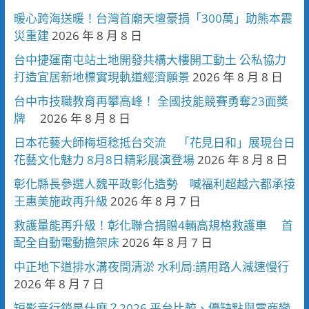
暖心跨海送暖！台灣首廟天壇豪捐「300萬」助熊本震
災重建
2026 年 8 月 8 日
台中捷運南屯站土地開發共構大樓開工動土 公私協力
打造宜居新地標實現軌道經濟願景
2026 年 8 月 8 日
台中市技職教育再攀高峰！ 全國技能競賽勇奪23面獎
牌
2026 年 8 月 8 日
日本花藝大師梅垣稔抵台交流 「花見日和」展現台日
花藝文化魅力 8月8日精彩展演登場
2026 年 8 月 8 日
彰化縣長參選人魏平政彰化造勢 喊福利超越六都承接
王惠美施政再升級
2026 年 8 月 7 日
救護量能再升級！彰化聯合捐贈4輛高規格救護車 首
配全自動電動擔架床
2026 年 8 月 7 日
中正地下道排水溝夜間清淤 水利局:請用路人減速慢行
2026 年 8 月 7 日
短影音行銷是什麼？2026 平台比較、優缺點與電商變