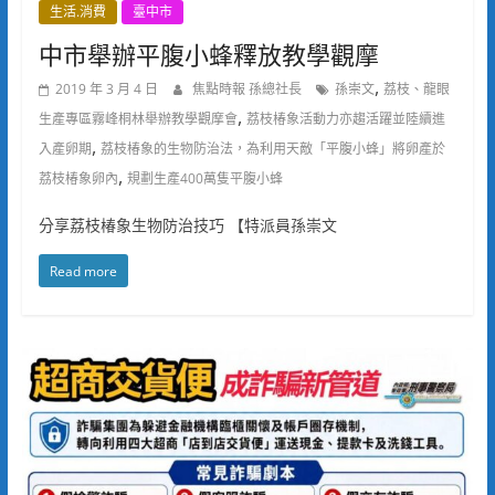
生活.消費
臺中市
中市舉辦平腹小蜂釋放教學觀摩
,
2019 年 3 月 4 日
焦點時報 孫總社長
孫崇文
荔枝、龍眼
,
生產專區霧峰桐林舉辦教學觀摩會
荔枝椿象活動力亦趨活躍並陸續進
,
入產卵期
荔枝椿象的生物防治法，為利用天敵「平腹小蜂」將卵產於
,
荔枝椿象卵內
規劃生產400萬隻平腹小蜂
分享荔枝椿象生物防治技巧 【特派員孫崇文
Read more