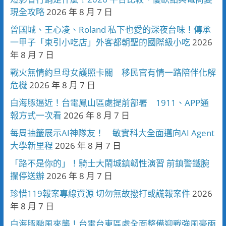
現全攻略
2026 年 8 月 7 日
曾國城、王心凌、Roland 私下也愛的深夜台味！傳承
一甲子「東引小吃店」外客都朝聖的國際級小吃
2026
年 8 月 7 日
戰火無情約旦母女護照卡關 移民官有情一路陪伴化解
危機
2026 年 8 月 7 日
白海豚逼近！台電鳳山區處提前部署 1911、APP通
報方式一次看
2026 年 8 月 7 日
每周抽籤展示AI神隊友！ 敏實科大全面邁向AI Agent
大學新里程
2026 年 8 月 7 日
「路不是你的」！騎士大鬧城鎮韌性演習 前鎮警鐵腕
攔停送辦
2026 年 8 月 7 日
珍惜119報案專線資源 切勿無故撥打或謊報案件
2026
年 8 月 7 日
白海豚颱風來襲！台電台東區處全面整備迎戰強風豪雨