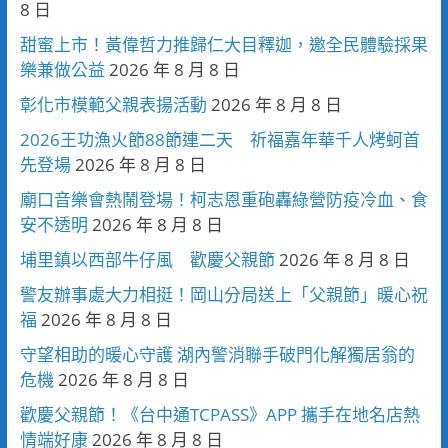
8 日
甜蜜上市！黃偉哲力推歸仁大目釋迦，邀全民體驗採果
樂兼做公益
2026 年 8 月 8 日
彰化市模範父親表揚活動
2026 年 8 月 8 日
2026王功漁火節88節連二天 祈福嘉年華千人烤蚵首
先登場
2026 年 8 月 8 日
廟口音樂會熱鬧登場！柯志恩重砲轟綠營防疫冷血、食
安不透明
2026 年 8 月 8 日
埔里鎮以西部牛仔風 歡慶父親節
2026 年 8 月 8 日
警友辦事處大力相挺！岡山分局送上「父親節」暖心祝
福
2026 年 8 月 8 日
守望相助的暖心守護 湖內警消聯手破門化解獨居翁的
危機
2026 年 8 月 8 日
歡慶父親節！《台中通TCPASS》APP 攜手在地名店熱
情端好康
2026 年 8 月 8 日