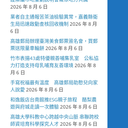
2026 年 8 月 6 日
業者自主通報苦茶油檢驗異常，嘉義縣衛
生局迅速啟動查核回收機制
2026 年 8 月
6 日
高雄郵局辦理臺灣美食郵票簽名會，買郵
票送限量車輪餅
2026 年 8 月 6 日
竹市表揚43處特優親善哺集乳室 公私協
力打造支持母乳哺育友善環境
2026 年 8
月 6 日
手寫祝福最有溫度 高雄郵局助憨兒向家
人說愛
2026 年 8 月 6 日
和逸飯店台南館推ESG親子旅程 酪梨農
遊與府城走讀一次體驗
2026 年 8 月 6 日
高雄大學科教中心跨越中央山脈 串聯跨校
師資培育科學探究人才
2026 年 8 月 6 日