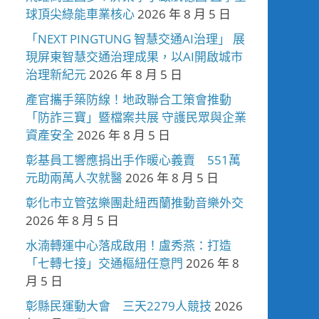
球頂尖綠能車業核心
2026 年 8 月 5 日
「NEXT PINGTUNG 智慧交通AI治理」 展
現屏東智慧交通治理成果，以AI開啟城市
治理新紀元
2026 年 8 月 5 日
產官攜手築防線！地政聯合工策會推動
「防詐三寶」暨檔案共展 守護民眾與企業
資產安全
2026 年 8 月 5 日
彰基員工響應捐出手作暖心義賣 551萬
元助兩萬人次就醫
2026 年 8 月 5 日
彰化市立管弦樂團赴紐西蘭推動音樂外交
2026 年 8 月 5 日
水湳轉運中心落成啟用！盧秀燕：打造
「七轉七接」交通樞紐任意門
2026 年 8
月 5 日
彰縣民運動大會 三天2279人競技
2026