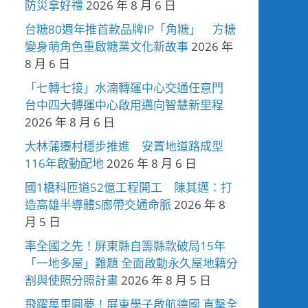
防災拿好禮
2026 年 8 月 6 日
台糖80週年推首款品牌IP「角糖」 方糖
變身萌角色重啟糖業文化新故事
2026 年
8 月 6 日
「七轉七接」水湳轉運中心交通任意門
台中四大轉運中心啟用邁向智慧新里程
2026 年 8 月 6 日
大林蒲遷村穩步推進 安置地道路成型
116年啟動配地
2026 年 8 月 6 日
國1橋科匝道52億工程開工 陳其邁：打
造高雄半導體S廊帶交通命脈
2026 年 8
月 5 日
率全國之先！屏東縣自籌縣款破局15年
「一地多屋」難題 全面啟動永久屋地籍分
割與使照分照計畫
2026 年 8 月 5 日
飛躍萬里圓夢！屏東學子啟航德國 直擊全