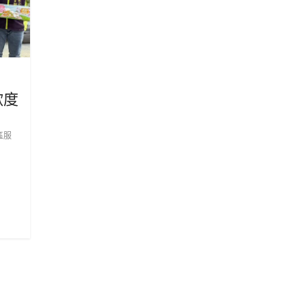
歡度
區服