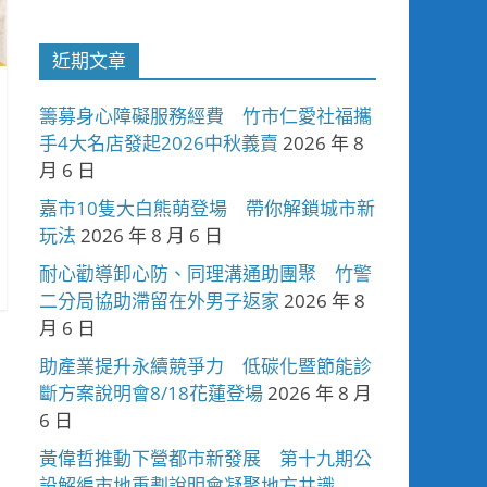
近期文章
籌募身心障礙服務經費 竹市仁愛社福攜
手4大名店發起2026中秋義賣
2026 年 8
月 6 日
嘉市10隻大白熊萌登場 帶你解鎖城市新
玩法
2026 年 8 月 6 日
耐心勸導卸心防、同理溝通助團聚 竹警
二分局協助滯留在外男子返家
2026 年 8
月 6 日
助產業提升永續競爭力 低碳化暨節能診
斷方案說明會8/18花蓮登場
2026 年 8 月
6 日
黃偉哲推動下營都市新發展 第十九期公
設解編市地重劃說明會凝聚地方共識