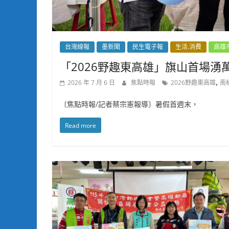
台灣線報
墨新聞
民生電子報
生活.消費
高雄
「2026野趣東高雄」旗山首場
,
2026 年 7 月 6 日
焦點時報
2026野趣東高雄
南
〔焦點時報/記者蔡宗憲報導〕暑假首週末，
Read more