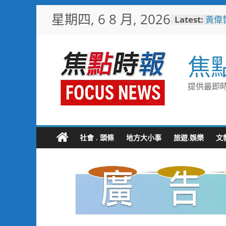
Skip
星期四, 6 8 月, 2026
Latest:
黃偉
to
十九
content
凝聚
籌募
焦
愛社
秋義
嘉市
提供最即時
解鎖
耐心
聚 
子返
助產
社會 . 頭條
地方大小事
旅遊.娛樂
文
暨節
登場