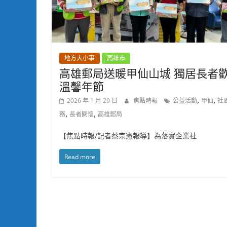
地方大小事
高雄市
高雄郵局送暖甲仙山城 獨居長者
溫馨年節
,
,
2026 年 1 月 29 日
焦點時報
公益活動
甲仙
社
,
,
務
長者關懷
高雄郵局
【焦點時報/記者蔡宗憲報導】為落實企業社
Read more