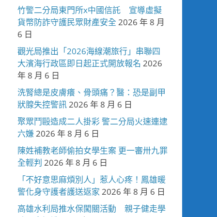
竹警二分局東門所x中國信託 宣導虛擬
貨幣防詐守護民眾財產安全
2026 年 8 月
6 日
觀光局推出「2026海線潮旅行」串聯四
大濱海行政區即日起正式開放報名
2026
年 8 月 6 日
洗腎總是皮膚癢、骨頭痛？醫：恐是副甲
狀腺失控警訊
2026 年 8 月 6 日
聚眾鬥毆造成二人掛彩 警二分局火速連逮
六嫌
2026 年 8 月 6 日
陳姓補教老師偷拍女學生案 更一審卅九罪
全輕判
2026 年 8 月 6 日
「不好意思麻煩別人」惹人心疼！鳳雄暖
警化身守護者護送返家
2026 年 8 月 6 日
高雄水利局推水保闖關活動 親子健走學