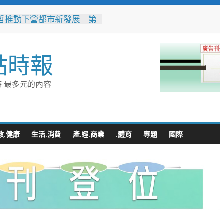
哲推動下營都市新發展 第
期公設解編市地重劃說明會
地方共識
身心障礙服務經費 竹市仁
點時報
福攜手4大名店發起2026中
賣
10隻大白熊萌登場 帶你
 最多元的內容
城市新玩法
勸導卸心防、同理溝通助團
竹警二分局協助滯留在外男
家
業提升永續競爭力 低碳化
教.健康
生活.消費
產.經.商業
.體育
專題
國際
能診斷方案說明會8/18花蓮