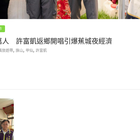
市
湧萬人 許富凱返鄉開唱引爆蕉城夜經濟
,
,
,
橫旅遊帶
旗山
甲仙
許富凱