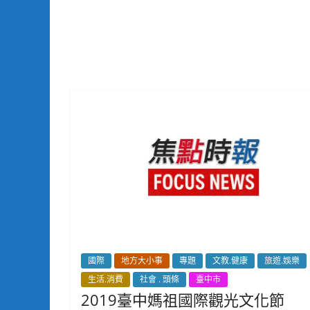
國際
地方大小事
專題
文教.健康
旅遊.娛樂
生活.消費
社會 . 頭條
臺中市
2019臺中媽祖國際觀光文化節