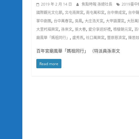
2019 年 2 月 14 日
焦點時報 孫總社長
2019臺
,
,
,
,
國際觀光文化節
北屯南興宮
南屯萬和宮
台中樂成宮
台中
,
,
,
,
,
掌中劇團
台中萬春宮
吳鳳
大庄浩天宮
大甲鎮瀾宮
大肚萬
,
,
,
,
,
大里杙福興宮
孫崇文
張大春
愛分享送好禮
梧棲朝元宮
百
,
,
,
,
廟風華「媽祖同行」
盧秀燕
社口萬興宮
豐原慈濟宮
陳思
百年宮廟風華「媽祖同行」 （特派員孫崇文
Read more