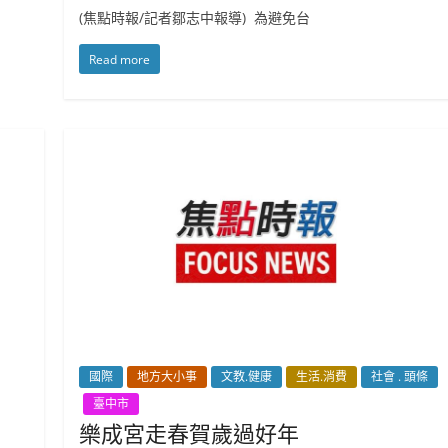
(焦點時報/記者鄒志中報導) 為避免台
Read more
國際
地方大小事
文教.健康
生活.消費
社會 . 頭條
臺中市
樂成宮走春賀歲過好年