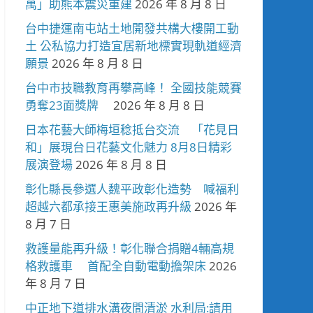
萬」助熊本震災重建
2026 年 8 月 8 日
台中捷運南屯站土地開發共構大樓開工動
土 公私協力打造宜居新地標實現軌道經濟
願景
2026 年 8 月 8 日
台中市技職教育再攀高峰！ 全國技能競賽
勇奪23面獎牌
2026 年 8 月 8 日
日本花藝大師梅垣稔抵台交流 「花見日
和」展現台日花藝文化魅力 8月8日精彩
展演登場
2026 年 8 月 8 日
彰化縣長參選人魏平政彰化造勢 喊福利
超越六都承接王惠美施政再升級
2026 年
8 月 7 日
救護量能再升級！彰化聯合捐贈4輛高規
格救護車 首配全自動電動擔架床
2026
年 8 月 7 日
中正地下道排水溝夜間清淤 水利局:請用