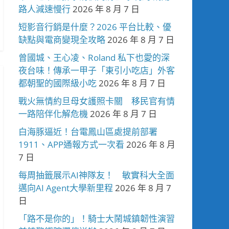
路人減速慢行
2026 年 8 月 7 日
短影音行銷是什麼？2026 平台比較、優
缺點與電商變現全攻略
2026 年 8 月 7 日
曾國城、王心凌、Roland 私下也愛的深
夜台味！傳承一甲子「東引小吃店」外客
都朝聖的國際級小吃
2026 年 8 月 7 日
戰火無情約旦母女護照卡關 移民官有情
一路陪伴化解危機
2026 年 8 月 7 日
白海豚逼近！台電鳳山區處提前部署
1911、APP通報方式一次看
2026 年 8 月
7 日
每周抽籤展示AI神隊友！ 敏實科大全面
邁向AI Agent大學新里程
2026 年 8 月 7
日
「路不是你的」！騎士大鬧城鎮韌性演習