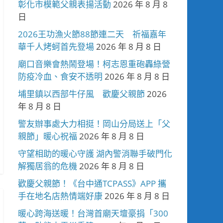
彰化市模範父親表揚活動
2026 年 8 月 8
日
2026王功漁火節88節連二天 祈福嘉年
華千人烤蚵首先登場
2026 年 8 月 8 日
廟口音樂會熱鬧登場！柯志恩重砲轟綠營
防疫冷血、食安不透明
2026 年 8 月 8 日
埔里鎮以西部牛仔風 歡慶父親節
2026
年 8 月 8 日
警友辦事處大力相挺！岡山分局送上「父
親節」暖心祝福
2026 年 8 月 8 日
守望相助的暖心守護 湖內警消聯手破門化
解獨居翁的危機
2026 年 8 月 8 日
歡慶父親節！《台中通TCPASS》APP 攜
手在地名店熱情端好康
2026 年 8 月 8 日
暖心跨海送暖！台灣首廟天壇豪捐「300