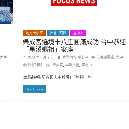
地方大小事
社會 . 頭條
臺中市
樂成宮遶境十八庄圓滿成功 台中恭迎
「旱溪媽祖」安座
,
大甲
2024 年 5 月 2 日
焦點時報 鄒志中
三月迎媽祖
台中
,
,
,
市議員江和樹
台中樂成宮
旱溪媽祖
鄒志中
(焦點時報/記者鄒志中報導) 「進哦！進
Read more