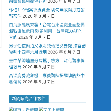
前鎮警鐵腕攔停送辦
2026 年 8 月 7 日
珍惜119報案專線資源 切勿無故撥打或謊
報案件
2026 年 8 月 7 日
白海豚颱風來襲！台電台東區處全面整備
迎戰強風豪雨 籲多利用「台灣電力APP」
查詢
2026 年 8 月 7 日
男子性侵偷拍又餵毒致傳播女暴斃 法官審
後判十四年六月徒刑
2026 年 8 月 7 日
臺中榮總埔里分院攜手檢方 深化醫事倫
理教育
2026 年 8 月 7 日
高溫廚房藏危機 嘉義醫院提醒慎防熱中
暑傷腎
2026 年 8 月 7 日
新聞曝光合作夥伴