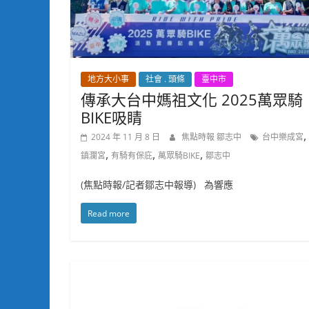
地方大小事
社會 . 頭條
臺中市
傳承大台中媽祖文化 2025萬眾騎
BIKE吸睛
,
2024 年 11 月 8 日
焦點時報 鄒志中
台中樂成宮
,
,
,
鎮瀾宮
有騎有保庇
萬眾騎BIKE
鄒志中
(焦點時報/記者鄒志中報導) 為響應
Read more