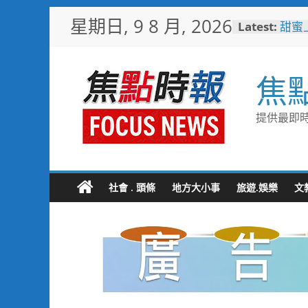
Skip
星期日, 9 8 月, 2026
Latest:
甜蜜
to
釋迦
content
益
臺鐵
焦
樂園
憶！
「火
提供最即時
雄親
「高
大免
輕軌更
起於
社會 . 頭條
地方大小事
旅遊.娛樂
文
水墨