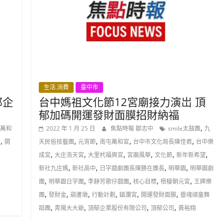
生活.消費
臺中市
郁企
台中媽祖文化節12宮廟接力演岀 頂
郁加碼開運發財面膜招財納福
,
萬和
2022 年 1 月 25 日
焦點時報 鄒志中
smile太鼓團
九
,
,
,
,
,
宮
開
天民俗技藝團
元宵節
南屯萬和宮
台中市文化局長陳佳君
台中樂
,
,
,
,
,
,
成宮
大庄浩天宮
大里杙福興宮
宮廟風華
文化節
新年新希望
,
,
,
,
新社九庄媽
新社高中
日字戲劇團長陳勝在團長
明華園
明華園劇
,
,
,
,
,
團
明華園日字團
李靜芳歌仔戲團
核心目標
梧棲朝元宮
王牌樂
,
,
,
,
,
,
團
發財金
葫蘆墩
行動計劃
鎮瀾宮
開運發財面膜
靈魂頑童舞
,
,
,
,
蹈團
青陽大大爺
頂郁企業股份有限公司
頂郁公司
黃裕翔