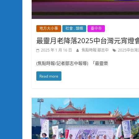
地方大小事
社會 . 頭條
臺中市
最靈月老降落2025中台灣元宵燈會
2025 年 1 月 16 日
焦點時報 鄒志中
2025中台
(焦點時報/記者鄒志中報導) 「最靈樂
Read more