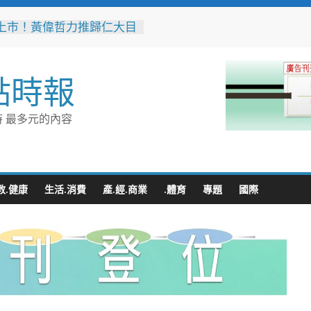
上市！黃偉哲力推歸仁大目
，邀全民體驗採果樂兼做公
高雄機廠變身全台最大免費
點時報
 陳其邁:保存百年產業記
車醫院」變身親子天堂！高
 最多元的內容
子遊樂園開幕首日人潮爆棚
雄親子樂園」爆紅！全臺最
費園區首日吸三萬人朝聖
突破4,000人次
無心成於熱愛 王貴嬋現代
教.健康
生活.消費
產.經.商業
.體育
專題
國際
個展