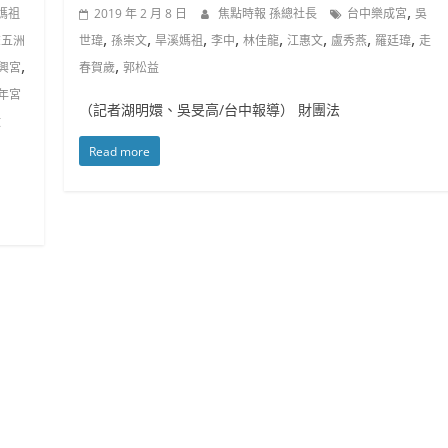
,
中媽祖
2019 年 2 月 8 日
焦點時報 孫總社長
台中樂成宮
吳
,
,
,
,
,
,
,
,
聲五洲
世瑋
孫崇文
旱溪媽祖
李中
林佳龍
江惠文
盧秀燕
羅廷瑋
走
,
,
興宮
春賀歲
郭松益
年宮
（記者湖明嬛、吳旻高/台中報導） 財團法
妏
Read more