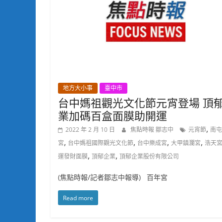
地方大小事
臺中市
台中媽祖觀光文化節元宵登場 頂
業加碼百盒面膜助開運
,
2022 年 2 月 10 日
焦點時報 鄒志中
元宵節
南屯
,
,
,
,
宮
台中媽祖國際觀光文化節
台中樂成宮
大甲鎮瀾宮
浩天
,
,
運發財面膜
頂郁企業
頂郁企業股份有限公司
(焦點時報/記者鄒志中報導) 百年宮
Read more