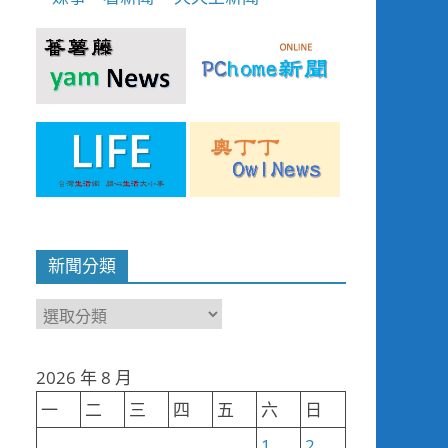
新聞分類
新
聞
分
2026 年 8 月
類
一
二
三
四
五
六
日
1
2