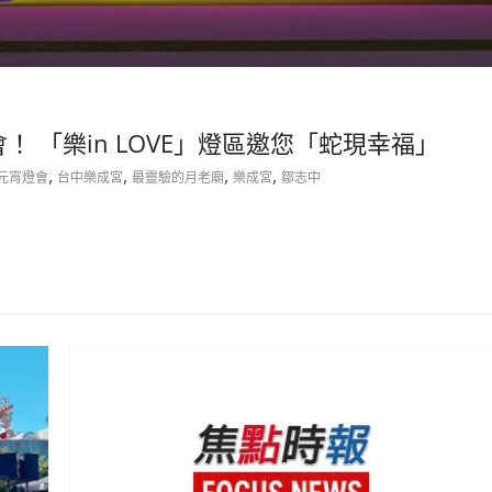
！ 「樂in LOVE」燈區邀您「蛇現幸福」
,
,
,
,
灣元宵燈會
台中樂成宮
最靈驗的月老廟
樂成宮
鄒志中