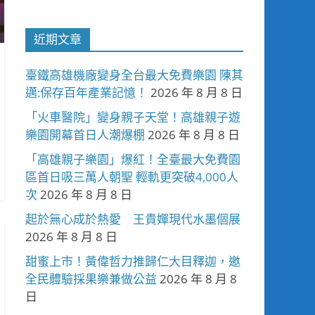
近期文章
臺鐵高雄機廠變身全台最大免費樂園 陳其
邁:保存百年產業記憶！
2026 年 8 月 8 日
「火車醫院」變身親子天堂！高雄親子遊
樂園開幕首日人潮爆棚
2026 年 8 月 8 日
「高雄親子樂園」爆紅！全臺最大免費園
區首日吸三萬人朝聖 輕軌更突破4,000人
次
2026 年 8 月 8 日
起於無心成於熱愛 王貴嬋現代水墨個展
2026 年 8 月 8 日
甜蜜上市！黃偉哲力推歸仁大目釋迦，邀
全民體驗採果樂兼做公益
2026 年 8 月 8
日