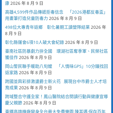
康
2026 年 8 月 9 日
高雄4,599件作品傳遞拒毒信念 「2026港都反毒盃」
用畫筆打造兒童防毒力
2026 年 8 月 9 日
498位大專青年返鄉 彰化暑期工讀營隊結業
2026 年
8 月 9 日
彰化縣運會6項10人破大會紀錄
2026 年 8 月 9 日
臺南社區防暴劇力拚全國 環湖社區奪季軍、民榮社區
獲佳作
2026 年 8 月 9 日
岡山警民聯手暖助八旬嬤 「人情味GPS」10分鐘找回
返家路
2026 年 8 月 9 日
跨國並肩彩排激盪爵士新火花 展現台中市爵士人才培
育成果
2026 年 8 月 9 日
跨域整合守護全家！鳳山醫院結合閱讀行動與健康宣導
慶父親節
2026 年 8 月 9 日
臺鐵高雄機廠變身全台最大免費樂園 陳其邁:保存百年