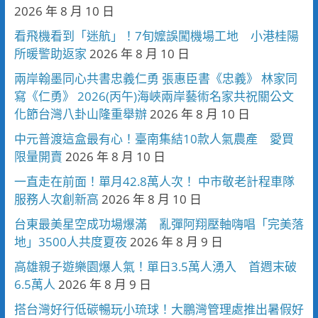
2026 年 8 月 10 日
看飛機看到「迷航」！7旬嬤誤闖機場工地 小港桂陽
所暖警助返家
2026 年 8 月 10 日
兩岸翰墨同心共書忠義仁勇 張惠臣書《忠義》 林家同
寫《仁勇》 2026(丙午)海峽兩岸藝術名家共祝關公文
化節台灣八卦山隆重舉辦
2026 年 8 月 10 日
中元普渡這盒最有心！臺南集結10款人氣農產 愛買
限量開賣
2026 年 8 月 10 日
一直走在前面！單月42.8萬人次！ 中市敬老計程車隊
服務人次創新高
2026 年 8 月 10 日
台東最美星空成功場爆滿 亂彈阿翔壓軸嗨唱「完美落
地」3500人共度夏夜
2026 年 8 月 9 日
高雄親子遊樂園爆人氣！單日3.5萬人湧入 首週末破
6.5萬人
2026 年 8 月 9 日
搭台灣好行低碳暢玩小琉球！大鵬灣管理處推出暑假好