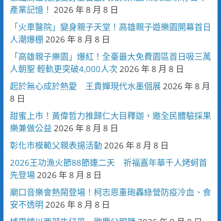
產業記憶！
2026 年 8 月 8 日
「火車醫院」變身親子天堂！高雄親子遊樂園開幕首日
人潮爆棚
2026 年 8 月 8 日
「高雄親子樂園」爆紅！全臺最大免費園區首日吸三萬
人朝聖 輕軌更突破4,000人次
2026 年 8 月 8 日
起於無心成於熱愛 王貴嬋現代水墨個展
2026 年 8 月
8 日
甜蜜上市！黃偉哲力推歸仁大目釋迦，邀全民體驗採果
樂兼做公益
2026 年 8 月 8 日
彰化市模範父親表揚活動
2026 年 8 月 8 日
2026王功漁火節88節連二天 祈福嘉年華千人烤蚵首
先登場
2026 年 8 月 8 日
廟口音樂會熱鬧登場！柯志恩重砲轟綠營防疫冷血、食
安不透明
2026 年 8 月 8 日