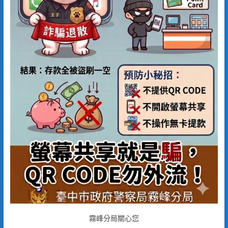
霧峰分局關心您