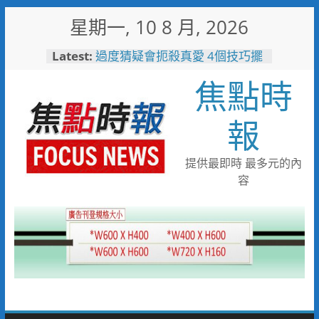
Skip
星期一, 10 8 月, 2026
to
content
Latest:
過度猜疑會扼殺真愛 4個技巧擺
脫感情裡的猜疑陷阱
焦點時
刑事鑑識中心實驗室戮力打詐
採獲指紋平均比中率達六成八
免費試飲啤酒x港灣夕陽音樂
報
會 115年竹南觀光文化季
8/22-23限時登場
失智母親外出迷途 竹警二分局
提供最即時 最多元的內
調閱監視器沿線搜尋接力尋回平
容
安返家
女子騎乘電動行李箱上路 警二
分局將依法制單開罰