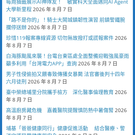
每周抽籤展示AI神隊友！ 敏實科大全面邁向AI Agent
大學新里程
2026 年 8 月 7 日
「路不是你的」！騎士大鬧城鎮韌性演習 前鎮警鐵腕
攔停送辦
2026 年 8 月 7 日
珍惜119報案專線資源 切勿無故撥打或謊報案件
2026
年 8 月 7 日
白海豚颱風來襲！台電台東區處全面整備迎戰強風豪雨
籲多利用「台灣電力APP」查詢
2026 年 8 月 7 日
男子性侵偷拍又餵毒致傳播女暴斃 法官審後判十四年
六月徒刑
2026 年 8 月 7 日
臺中榮總埔里分院攜手檢方 深化醫事倫理教育
2026
年 8 月 7 日
高溫廚房藏危機 嘉義醫院提醒慎防熱中暑傷腎
2026
年 8 月 7 日
埔基「爸爸健康同行」健康促進活動 結合醫療、警