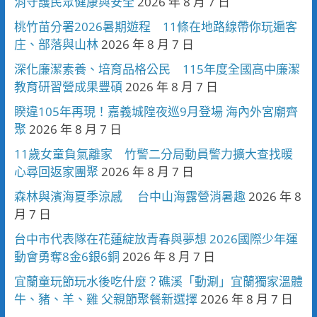
消守護民眾健康與安全
2026 年 8 月 7 日
桃竹苗分署2026暑期遊程 11條在地路線帶你玩遍客
庄、部落與山林
2026 年 8 月 7 日
深化廉潔素養、培育品格公民 115年度全國高中廉潔
教育研習營成果豐碩
2026 年 8 月 7 日
睽違105年再現！嘉義城隍夜巡9月登場 海內外宮廟齊
聚
2026 年 8 月 7 日
11歲女童負氣離家 竹警二分局動員警力擴大查找暖
心尋回返家團聚
2026 年 8 月 7 日
森林與濱海夏季涼感 台中山海露營消暑趣
2026 年 8
月 7 日
台中市代表隊在花蓮綻放青春與夢想 2026國際少年運
動會勇奪8金6銀6銅
2026 年 8 月 7 日
宜蘭童玩節玩水後吃什麼？礁溪「動涮」宜蘭獨家溫體
牛、豬、羊、雞 父親節聚餐新選擇
2026 年 8 月 7 日