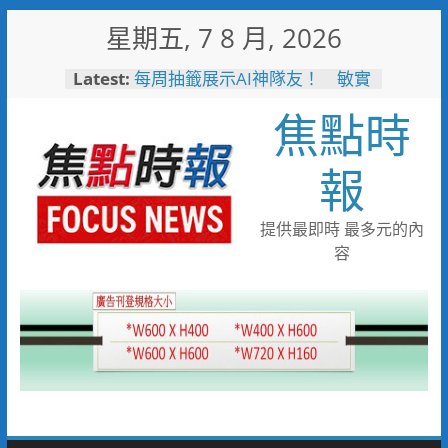
Skip
星期五, 7 8 月, 2026
to
content
Latest:
每周抽籤展示AI神隊友！ 敏實
科大全面邁向AI Agent大學新里
焦點時
程
短影音行銷是什麼？2026 平台
比較、優缺點與電商變現全攻略
報
曾國城、王心凌、Roland 私下
也愛的深夜台味！傳承一甲子
「東引小吃店」外客都朝聖的國
提供最即時 最多元的內
際級小吃
容
戰火無情約旦母女護照卡關 移
民官有情一路陪伴化解危機
白海豚逼近！台電鳳山區處提前
部署 1911、APP通報方式一
次看