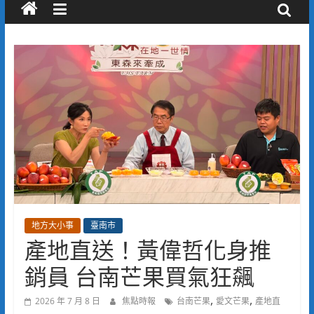
地方大小事
臺南市
產地直送！黃偉哲化身推
銷員 台南芒果買氣狂飆
,
,
2026 年 7 月 8 日
焦點時報
台南芒果
愛文芒果
產地直