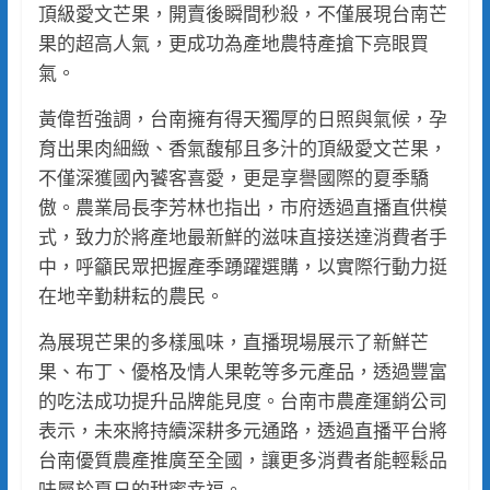
頂級愛文芒果，開賣後瞬間秒殺，不僅展現台南芒
果的超高人氣，更成功為產地農特產搶下亮眼買
氣。
黃偉哲強調，台南擁有得天獨厚的日照與氣候，孕
育出果肉細緻、香氣馥郁且多汁的頂級愛文芒果，
不僅深獲國內饕客喜愛，更是享譽國際的夏季驕
傲。農業局長李芳林也指出，市府透過直播直供模
式，致力於將產地最新鮮的滋味直接送達消費者手
中，呼籲民眾把握產季踴躍選購，以實際行動力挺
在地辛勤耕耘的農民。
為展現芒果的多樣風味，直播現場展示了新鮮芒
果、布丁、優格及情人果乾等多元產品，透過豐富
的吃法成功提升品牌能見度。台南市農產運銷公司
表示，未來將持續深耕多元通路，透過直播平台將
台南優質農產推廣至全國，讓更多消費者能輕鬆品
味屬於夏日的甜蜜幸福。