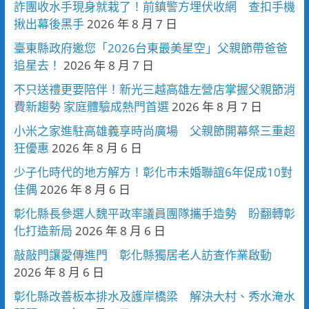
詐團收水手現身就栽了！前鎮警方埋伏收網 查扣手機
揪出幕後黑手
2026 年 8 月 7 日
臺東縣政府邀您「2026台東最美星空」父親節帶爸爸
追星去！
2026 年 8 月 7 日
不只送禮更要陪伴！新光三越高雄左營店掌握父親節消
費新趨勢 家庭體驗成熱門首選
2026 年 8 月 7 日
小米之家進駐高雄義享時尚廣場 父親節開幕祭三重超
狂優惠
2026 年 8 月 6 日
少子化時代的地方解方！彰化市未婚聯誼6年促成10對
佳偶
2026 年 8 月 6 日
彰化縣長參選人魏平政率議員團隊攜手造勢 盼翻轉彰
化打造新局
2026 年 8 月 6 日
敲敲門讓愛傳進門 彰化縣獨居老人訪查作業啟動
2026 年 8 月 6 日
彰化縣改善板本排水及護岸橋梁 解決大村、秀水淹水