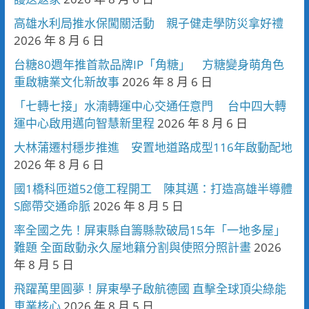
高雄水利局推水保闖關活動 親子健走學防災拿好禮
2026 年 8 月 6 日
台糖80週年推首款品牌IP「角糖」 方糖變身萌角色
重啟糖業文化新故事
2026 年 8 月 6 日
「七轉七接」水湳轉運中心交通任意門 台中四大轉
運中心啟用邁向智慧新里程
2026 年 8 月 6 日
大林蒲遷村穩步推進 安置地道路成型116年啟動配地
2026 年 8 月 6 日
國1橋科匝道52億工程開工 陳其邁：打造高雄半導體
S廊帶交通命脈
2026 年 8 月 5 日
率全國之先！屏東縣自籌縣款破局15年「一地多屋」
難題 全面啟動永久屋地籍分割與使照分照計畫
2026
年 8 月 5 日
飛躍萬里圓夢！屏東學子啟航德國 直擊全球頂尖綠能
車業核心
2026 年 8 月 5 日