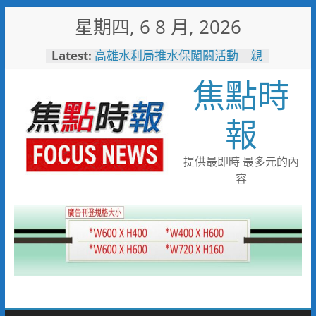
Skip
星期四, 6 8 月, 2026
to
content
Latest:
高雄水利局推水保闖關活動 親
子健走學防災拿好禮
焦點時
洗腎總是皮膚癢、骨頭痛？醫：
恐是副甲狀腺失控警訊
聚眾鬥毆造成二人掛彩 警二分
報
局火速連逮六嫌
陳姓補教老師偷拍女學生案 更
一審卅九罪全輕判
提供最即時 最多元的內
「不好意思麻煩別人」惹人心
容
疼！鳳雄暖警化身守護者護送返
家