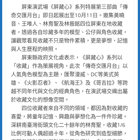
屏東演武場《屏藏心》系列特展第三部曲「傳
奇交匯月台」即日起展出至10月11日。邀集黃曉
音、王唯人、林育聖及林振銘四位屏東在地收藏
者，透過各自珍藏多年的模型、公仔與角色收藏，
讓觀眾看見收藏不只是物件累積，更是夢想、記憶
與人生歷程的映照。
屏東縣政府文化處表示，《屏藏心》系列以
「收藏」作為策展視角，此次「傳奇交匯月台」以
人氣角色模型為主題，匯聚漫威、DC等美式英
雄、《火影忍者》、《航海王》及《哥吉拉》等跨
越不同年代與文化的經典角色，在演武場交織出屬
於收藏文化的想像空間。
四位收藏者來自不同的領域，都因為對收藏的
喜愛，將童年記憶、興趣與夢想化為一件件珍藏。
深耕南臺灣街頭文化二十餘年的林育聖，收藏1/6
比例可動人偶超過十年，從角色研究到造型細節，