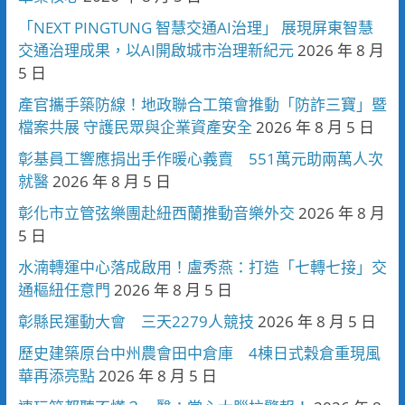
「NEXT PINGTUNG 智慧交通AI治理」 展現屏東智慧
交通治理成果，以AI開啟城市治理新紀元
2026 年 8 月
5 日
產官攜手築防線！地政聯合工策會推動「防詐三寶」暨
檔案共展 守護民眾與企業資產安全
2026 年 8 月 5 日
彰基員工響應捐出手作暖心義賣 551萬元助兩萬人次
就醫
2026 年 8 月 5 日
彰化市立管弦樂團赴紐西蘭推動音樂外交
2026 年 8 月
5 日
水湳轉運中心落成啟用！盧秀燕：打造「七轉七接」交
通樞紐任意門
2026 年 8 月 5 日
彰縣民運動大會 三天2279人競技
2026 年 8 月 5 日
歷史建築原台中州農會田中倉庫 4棟日式穀倉重現風
華再添亮點
2026 年 8 月 5 日