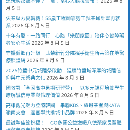
連玩笑都聽不懂？ 醫：當心大腦拉警報！
2026 年 8
月 5 日
失業壓力變轉機！55歲工程師靠勞工就業通計畫再就
業
2026 年 8 月 5 日
十年有愛、一路同行 心路「樂朋家園」陪伴心智障礙
者安心生活
2026 年 8 月 5 日
守護偏鄉再升級 北榮新竹分院攜手衛生所共築在地醫
療照護網
2026 年 8 月 5 日
2026竹塹中元城隍祭啟動 延續竹塹城深厚的城隍信
仰與中元祭典文化
2026 年 8 月 5 日
國教署「全國高中暑期研習營」 以多元課程培養學生
瞭解誠信專業與倫理價值
2026 年 8 月 5 日
高雄觀光魅力登陸韓國 串聯KBS、旅遊業者與KATA
嶺南支會 產官學共推城市品牌
2026 年 8 月 5 日
最誠摯佳節祝福！ GO多藝公益送暖八德榮家長輩體
現敬老尊老精神
2026 年 8 月 5 日