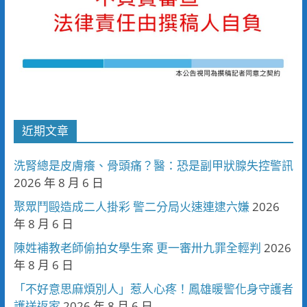
近期文章
洗腎總是皮膚癢、骨頭痛？醫：恐是副甲狀腺失控警訊
2026 年 8 月 6 日
聚眾鬥毆造成二人掛彩 警二分局火速連逮六嫌
2026
年 8 月 6 日
陳姓補教老師偷拍女學生案 更一審卅九罪全輕判
2026
年 8 月 6 日
「不好意思麻煩別人」惹人心疼！鳳雄暖警化身守護者
護送返家
2026 年 8 月 6 日