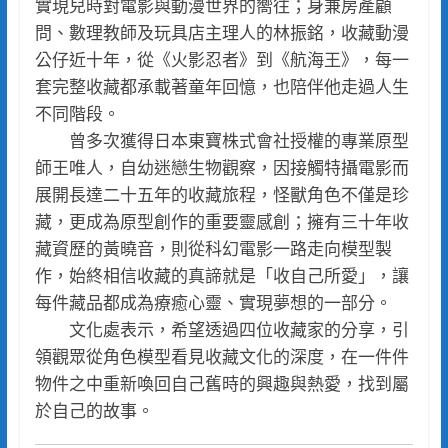
實現兒時對電影與動漫世界的嚮往；身兼房產顧
問、數理教師及玩具店主理人的林振銘，收藏動漫
公仔近十年，從《火影忍者》到《航海王》，每一
套完整收藏都承載著童年回憶，也陪伴他走過人生
不同階段。
曾多次獲得日本東寶株式會社授權的專業原型
師王唯人，自幼迷戀生物觀察，因接觸特攝電影而
展開長達二十五年的收藏旅程，怪獸角色不僅是珍
藏，更成為原型創作的重要靈感創；擁有三十年收
藏資歷的黃曉音，則從科幻電影一路走向模型製
作，始終相信收藏的真諦就是「收自己所愛」，讓
每件藏品都成為療癒心靈、實現夢想的一部分。
文化處表示，希望透過四位收藏家的分享，引
領觀眾從角色模型看見收藏文化的深度，在一件件
物件之中重新喚回自己舊時的興趣與熱愛，找到屬
於自己的故事。