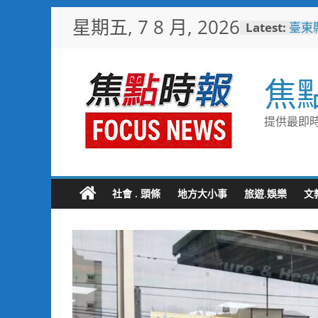
Skip
星期五, 7 8 月, 2026
Latest:
臺東
to
美星
content
森林
海露
焦
台中
夢想
8金6
提供最即時
宜蘭
「動
羊、
詐團
方埋
社會 . 頭條
地方大小事
旅遊.娛樂
文
黑手