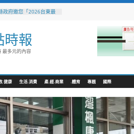
縣政府邀您「2026台東最
空」父親節帶爸爸追星去！
與濱海夏季涼感 台中山
營消暑趣
點時報
市代表隊在花蓮綻放青春與
 2026國際少年運動會勇奪
銀6銅
 最多元的內容
童玩節玩水後吃什麼？礁溪
涮」宜蘭獨家溫體牛、豬、
雞 父親節聚餐新選擇
收水手現身就栽了！前鎮警
伏收網 查扣手機揪出幕後
教.健康
生活.消費
產.經.商業
.體育
專題
國際