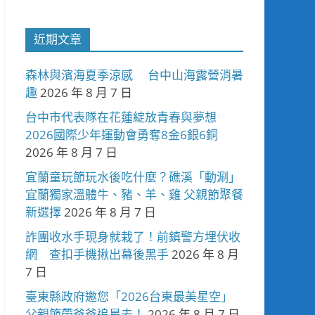
近期文章
森林與濱海夏季涼感 台中山海露營消暑
趣
2026 年 8 月 7 日
台中市代表隊在花蓮綻放青春與夢想
2026國際少年運動會勇奪8金6銀6銅
2026 年 8 月 7 日
宜蘭童玩節玩水後吃什麼？礁溪「動涮」
宜蘭獨家溫體牛、豬、羊、雞 父親節聚餐
新選擇
2026 年 8 月 7 日
詐團收水手現身就栽了！前鎮警方埋伏收
網 查扣手機揪出幕後黑手
2026 年 8 月
7 日
臺東縣政府邀您「2026台東最美星空」
父親節帶爸爸追星去！
2026 年 8 月 7 日