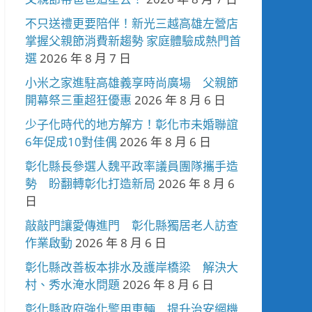
不只送禮更要陪伴！新光三越高雄左營店
掌握父親節消費新趨勢 家庭體驗成熱門首
選
2026 年 8 月 7 日
小米之家進駐高雄義享時尚廣場 父親節
開幕祭三重超狂優惠
2026 年 8 月 6 日
少子化時代的地方解方！彰化市未婚聯誼
6年促成10對佳偶
2026 年 8 月 6 日
彰化縣長參選人魏平政率議員團隊攜手造
勢 盼翻轉彰化打造新局
2026 年 8 月 6
日
敲敲門讓愛傳進門 彰化縣獨居老人訪查
作業啟動
2026 年 8 月 6 日
彰化縣改善板本排水及護岸橋梁 解決大
村、秀水淹水問題
2026 年 8 月 6 日
彰化縣政府強化警用車輛 提升治安網機