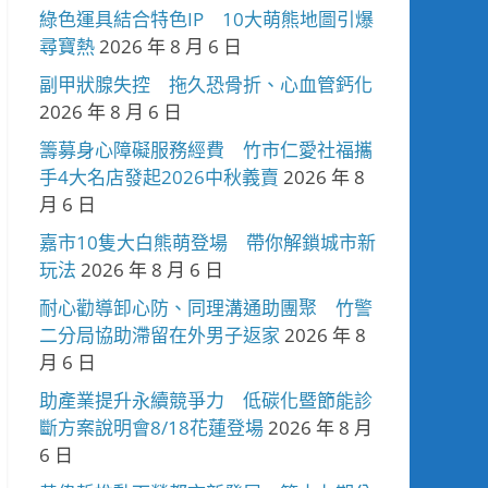
綠色運具結合特色IP 10大萌熊地圖引爆
尋寶熱
2026 年 8 月 6 日
副甲狀腺失控 拖久恐骨折、心血管鈣化
2026 年 8 月 6 日
籌募身心障礙服務經費 竹市仁愛社福攜
手4大名店發起2026中秋義賣
2026 年 8
月 6 日
嘉市10隻大白熊萌登場 帶你解鎖城市新
玩法
2026 年 8 月 6 日
耐心勸導卸心防、同理溝通助團聚 竹警
二分局協助滯留在外男子返家
2026 年 8
月 6 日
助產業提升永續競爭力 低碳化暨節能診
斷方案說明會8/18花蓮登場
2026 年 8 月
6 日