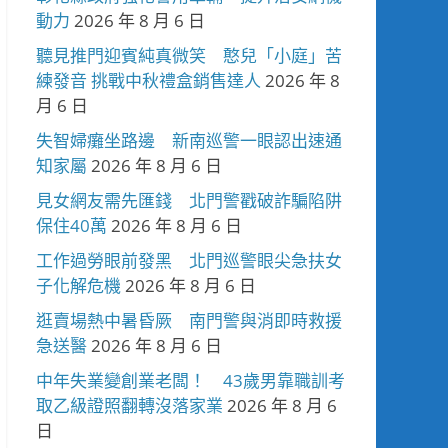
動力
2026 年 8 月 6 日
聽見推門迎賓純真微笑 憨兒「小庭」苦
練發音 挑戰中秋禮盒銷售達人
2026 年 8
月 6 日
失智婦癱坐路邊 新南巡警一眼認出速通
知家屬
2026 年 8 月 6 日
見女網友需先匯錢 北門警戳破詐騙陷阱
保住40萬
2026 年 8 月 6 日
工作過勞眼前發黑 北門巡警眼尖急扶女
子化解危機
2026 年 8 月 6 日
逛賣場熱中暑昏厥 南門警與消即時救援
急送醫
2026 年 8 月 6 日
中年失業變創業老闆！ 43歲男靠職訓考
取乙級證照翻轉沒落家業
2026 年 8 月 6
日