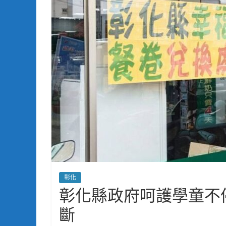
彰化
彰化縣政府呵護學童不
斷