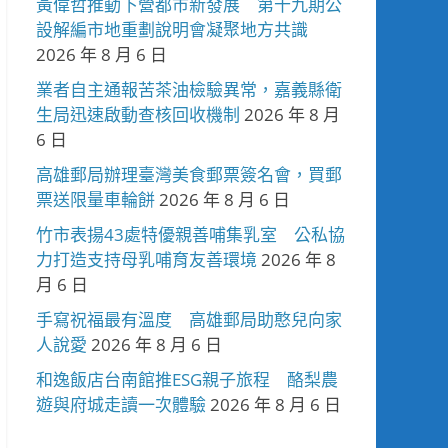
黃偉哲推動下營都市新發展 第十九期公
設解編市地重劃說明會凝聚地方共識
2026 年 8 月 6 日
業者自主通報苦茶油檢驗異常，嘉義縣衛
生局迅速啟動查核回收機制
2026 年 8 月
6 日
高雄郵局辦理臺灣美食郵票簽名會，買郵
票送限量車輪餅
2026 年 8 月 6 日
竹市表揚43處特優親善哺集乳室 公私協
力打造支持母乳哺育友善環境
2026 年 8
月 6 日
手寫祝福最有溫度 高雄郵局助憨兒向家
人說愛
2026 年 8 月 6 日
和逸飯店台南館推ESG親子旅程 酪梨農
遊與府城走讀一次體驗
2026 年 8 月 6 日