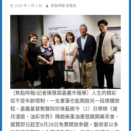
2026 年 7 月 2 日
焦點時報 郭嘉良
［焦點時報/記者陳慧霖嘉義市報導］人生的精彩
從不受年齡限制，一支畫筆也能開啟另一段燦爛旅
程。嘉義基督教醫院珍珠藝廊今（2）日舉辦《歲
月漫遊・油彩世界》陳趙美重油畫個展開幕茶會，
展覽即日起至8月28日免費開放參觀。藝術家以多