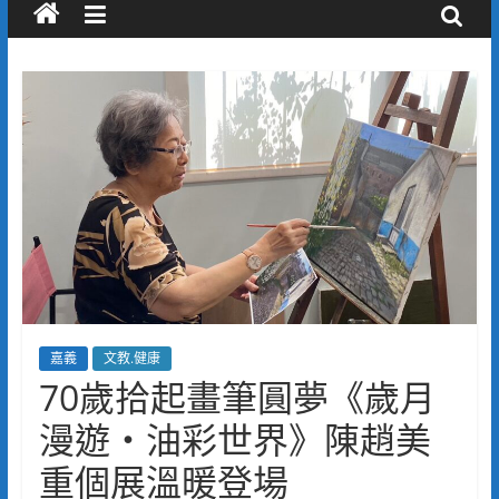
嘉義
文教.健康
70歲拾起畫筆圓夢《歲月
漫遊・油彩世界》陳趙美
重個展溫暖登場