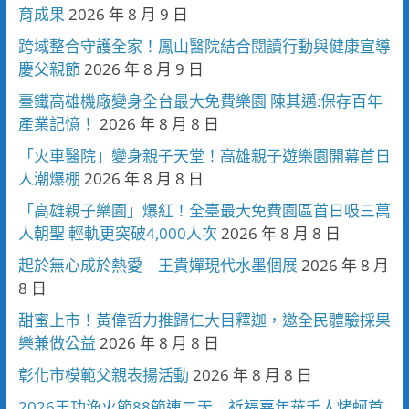
育成果
2026 年 8 月 9 日
跨域整合守護全家！鳳山醫院結合閱讀行動與健康宣導
慶父親節
2026 年 8 月 9 日
臺鐵高雄機廠變身全台最大免費樂園 陳其邁:保存百年
產業記憶！
2026 年 8 月 8 日
「火車醫院」變身親子天堂！高雄親子遊樂園開幕首日
人潮爆棚
2026 年 8 月 8 日
「高雄親子樂園」爆紅！全臺最大免費園區首日吸三萬
人朝聖 輕軌更突破4,000人次
2026 年 8 月 8 日
起於無心成於熱愛 王貴嬋現代水墨個展
2026 年 8 月
8 日
甜蜜上市！黃偉哲力推歸仁大目釋迦，邀全民體驗採果
樂兼做公益
2026 年 8 月 8 日
彰化市模範父親表揚活動
2026 年 8 月 8 日
2026王功漁火節88節連二天 祈福嘉年華千人烤蚵首