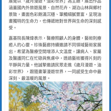
展覽以「歲月漫遊・油彩世界」為主題，展出作品
涵蓋國內外旅遊風景、自然花卉、湖泊山林與鄉村
景致，畫面色彩飽滿沉穩、筆觸細膩豐富，呈現油
畫獨特的生命力，也傳遞她對世界與生命的深刻感
受。
嘉基院長陳煒表示，醫療照顧人的身體，藝術則療
癒人的心靈。珍珠藝廊持續邀請不同領域藝術家展
出，希望為醫療空間增添人文溫度，讓病人、家屬
及醫護同仁在忙碌與焦慮中，透過藝術獲得片刻的
平靜與力量。他誠摯邀請民眾走進《歲月漫遊・油
彩世界》，跟隨畫筆漫遊世界，一同感受生命中最
深刻、最溫暖的風景。