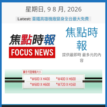
Skip
星期日, 9 8 月, 2026
to
content
Latest:
臺鐵高雄機廠變身全台最大免費
樂園 陳其邁:保存百年產業記
焦點時
憶！
臺南社區防暴劇力拚全國 環湖
社區奪季軍、民榮社區獲佳作
報
岡山警民聯手暖助八旬嬤 「人
情味GPS」10分鐘找回返家路
跨國並肩彩排激盪爵士新火花
提供最即時 最多元的內
展現台中市爵士人才培育成果
容
跨域整合守護全家！鳳山醫院結
合閱讀行動與健康宣導慶父親節