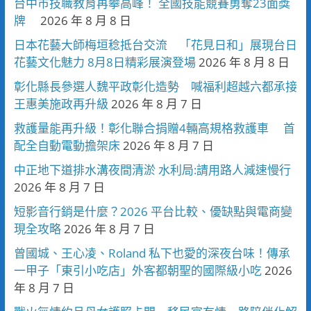
台中市技職教育再攀高峰！ 全國技能競賽勇奪23面獎
牌
2026 年 8 月 8 日
日本花藝大師梅垣稔抵台交流 「花見日和」展現台日
花藝文化魅力 8月8日精彩展演登場
2026 年 8 月 8 日
彰化縣長參選人魏平政彰化造勢 喊福利超越六都承接
王惠美施政再升級
2026 年 8 月 7 日
救護量能再升級！彰化聯合捐贈4輛高規格救護車 首
配全自動電動擔架床
2026 年 8 月 7 日
中正地下道排水溝夜間清淤 水利局:請用路人減速慢行
2026 年 8 月 7 日
短影音行銷是什麼？2026 平台比較、優缺點與電商變
現全攻略
2026 年 8 月 7 日
曾國城、王心凌、Roland 私下也愛的深夜台味！傳承
一甲子「東引小吃店」外客都朝聖的國際級小吃
2026
年 8 月 7 日