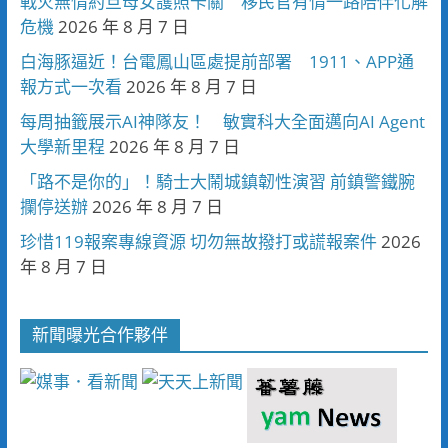
戰火無情約旦母女護照卡關 移民官有情一路陪伴化解
危機
2026 年 8 月 7 日
白海豚逼近！台電鳳山區處提前部署 1911、APP通
報方式一次看
2026 年 8 月 7 日
每周抽籤展示AI神隊友！ 敏實科大全面邁向AI Agent
大學新里程
2026 年 8 月 7 日
「路不是你的」！騎士大鬧城鎮韌性演習 前鎮警鐵腕
攔停送辦
2026 年 8 月 7 日
珍惜119報案專線資源 切勿無故撥打或謊報案件
2026
年 8 月 7 日
新聞曝光合作夥伴