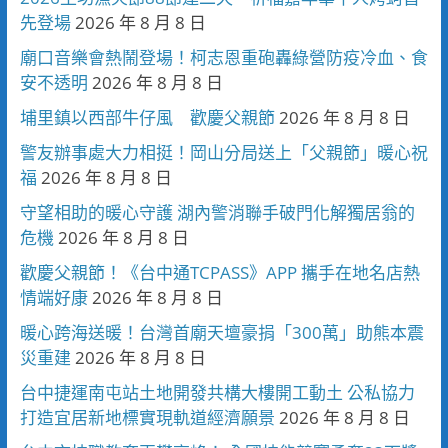
先登場
2026 年 8 月 8 日
廟口音樂會熱鬧登場！柯志恩重砲轟綠營防疫冷血、食
安不透明
2026 年 8 月 8 日
埔里鎮以西部牛仔風 歡慶父親節
2026 年 8 月 8 日
警友辦事處大力相挺！岡山分局送上「父親節」暖心祝
福
2026 年 8 月 8 日
守望相助的暖心守護 湖內警消聯手破門化解獨居翁的
危機
2026 年 8 月 8 日
歡慶父親節！《台中通TCPASS》APP 攜手在地名店熱
情端好康
2026 年 8 月 8 日
暖心跨海送暖！台灣首廟天壇豪捐「300萬」助熊本震
災重建
2026 年 8 月 8 日
台中捷運南屯站土地開發共構大樓開工動土 公私協力
打造宜居新地標實現軌道經濟願景
2026 年 8 月 8 日