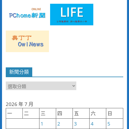
新聞分類
新
聞
分
2026 年 7 月
類
一
二
三
四
五
六
日
1
2
3
4
5