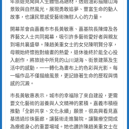
年旅遊見聞與人生體悟為題材，透過油彩描繪山海
景致與自然風光，展現勇敢追夢、豐富生命的動人
故事，也讓民眾感受藝術撫慰人心的力量。
開幕茶會由嘉義市市長黃敏惠、嘉基院長陳煒及各
界藝文人士共同揭幕，吸引許多藝術愛好者與親友
到場共襄盛舉。陳趙美重女士的女兒陳明賢分享，
母親始終懷抱對繪畫的熱愛，退休後終於能全心投
入創作，將旅途中所見的山川湖海、街景建築及生
活中的感動，一一轉化為畫布上的色彩與光影。每
一幅作品不僅描繪風景，更記錄著生命的歷程與情
感的沉澱。
市長黃敏惠表示，城市的幸福除了來自建設，更需
要文化藝術的滋養與人文精神的累積。嘉義市積極
推動「全齡共享、文化永續」願景，很高興看見嘉
基透過珍珠藝廊，讓藝術走進醫院，讓醫療空間成
為療癒身心的重要場域。她也讚許陳趙美重女士在