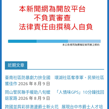
近期文章
臺南社區防暴劇力拚全國 環湖社區奪季軍、民榮社區
獲佳作
2026 年 8 月 9 日
岡山警民聯手暖助八旬嬤 「人情味GPS」10分鐘找回
返家路
2026 年 8 月 9 日
跨國並肩彩排激盪爵士新火花 展現台中市爵士人才培