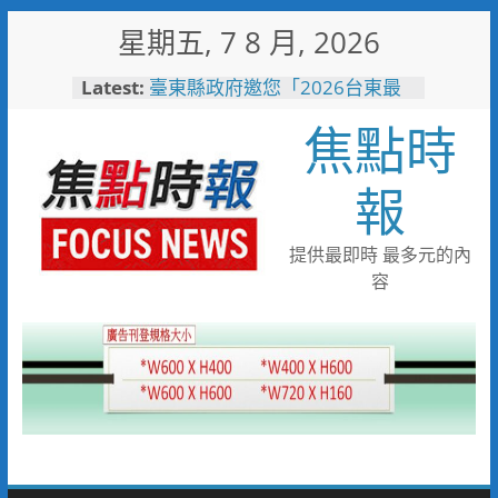
Skip
星期五, 7 8 月, 2026
to
content
Latest:
臺東縣政府邀您「2026台東最
美星空」父親節帶爸爸追星去！
焦點時
森林與濱海夏季涼感 台中山
海露營消暑趣
台中市代表隊在花蓮綻放青春與
報
夢想 2026國際少年運動會勇奪
8金6銀6銅
宜蘭童玩節玩水後吃什麼？礁溪
提供最即時 最多元的內
「動涮」宜蘭獨家溫體牛、豬、
容
羊、雞 父親節聚餐新選擇
詐團收水手現身就栽了！前鎮警
方埋伏收網 查扣手機揪出幕後
黑手