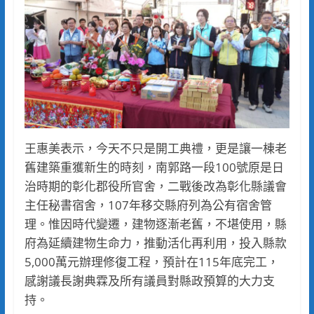
王惠美表示，今天不只是開工典禮，更是讓一棟老
舊建築重獲新生的時刻，南郭路一段100號原是日
治時期的彰化郡役所官舍，二戰後改為彰化縣議會
主任秘書宿舍，107年移交縣府列為公有宿舍管
理。惟因時代變遷，建物逐漸老舊，不堪使用，縣
府為延續建物生命力，推動活化再利用，投入縣款
5,000萬元辦理修復工程，預計在115年底完工，
感謝議長謝典霖及所有議員對縣政預算的大力支
持。