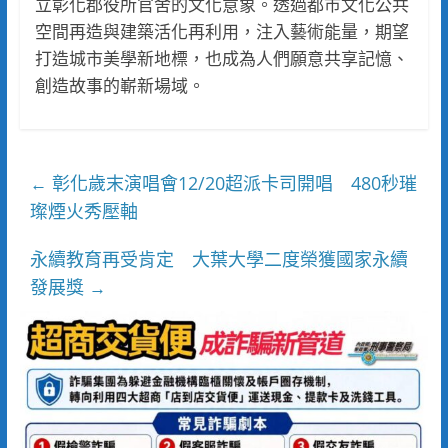
立彰化郡役所官舍的文化意象。透過都市文化公共
空間再造與建築活化再利用，注入藝術能量，期望
打造城市美學新地標，也成為人們願意共享記憶、
創造故事的嶄新場域。
彰化歲末演唱會12/20超派卡司開唱 480秒璀
←
璨煙火秀壓軸
永續教育再受肯定 大葉大學二度榮獲國家永續
發展獎
→