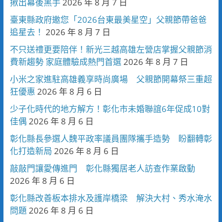
揪出幕後黑手
2026 年 8 月 7 日
臺東縣政府邀您「2026台東最美星空」父親節帶爸爸
追星去！
2026 年 8 月 7 日
不只送禮更要陪伴！新光三越高雄左營店掌握父親節消
費新趨勢 家庭體驗成熱門首選
2026 年 8 月 7 日
小米之家進駐高雄義享時尚廣場 父親節開幕祭三重超
狂優惠
2026 年 8 月 6 日
少子化時代的地方解方！彰化市未婚聯誼6年促成10對
佳偶
2026 年 8 月 6 日
彰化縣長參選人魏平政率議員團隊攜手造勢 盼翻轉彰
化打造新局
2026 年 8 月 6 日
敲敲門讓愛傳進門 彰化縣獨居老人訪查作業啟動
2026 年 8 月 6 日
彰化縣改善板本排水及護岸橋梁 解決大村、秀水淹水
問題
2026 年 8 月 6 日