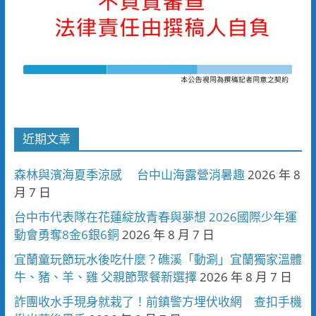
近期文章
森林與濱海夏季涼感 台中山海露營消暑趣
2026 年 8
月 7 日
台中市代表隊在花蓮綻放青春與夢想 2026國際少年運
動會勇奪8金6銀6銅
2026 年 8 月 7 日
宜蘭童玩節玩水後吃什麼？礁溪「動涮」宜蘭獨家溫體
牛、豬、羊、雞 父親節聚餐新選擇
2026 年 8 月 7 日
詐團收水手現身就栽了！前鎮警方埋伏收網 查扣手機