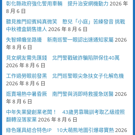
彰化縣政府強化警用車輛 提升治安網機動力
2026 年
8 月 6 日
聽見推門迎賓純真微笑 憨兒「小庭」苦練發音 挑戰
中秋禮盒銷售達人
2026 年 8 月 6 日
失智婦癱坐路邊 新南巡警一眼認出速通知家屬
2026
年 8 月 6 日
見女網友需先匯錢 北門警戳破詐騙陷阱保住40萬
2026 年 8 月 6 日
工作過勞眼前發黑 北門巡警眼尖急扶女子化解危機
2026 年 8 月 6 日
逛賣場熱中暑昏厥 南門警與消即時救援急送醫
2026
年 8 月 6 日
中年失業變創業老闆！ 43歲男靠職訓考取乙級證照
翻轉沒落家業
2026 年 8 月 6 日
綠色運具結合特色IP 10大萌熊地圖引爆尋寶熱
2026