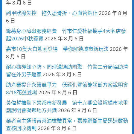
年 8 月 6 日
副甲狀腺失控 拖久恐骨折、心血管鈣化
2026 年 8 月
6 日
籌募身心障礙服務經費 竹市仁愛社福攜手4大名店發
起2026中秋義賣
2026 年 8 月 6 日
嘉市10隻大白熊萌登場 帶你解鎖城市新玩法
2026 年
8 月 6 日
耐心勸導卸心防、同理溝通助團聚 竹警二分局協助滯
留在外男子返家
2026 年 8 月 6 日
助產業提升永續競爭力 低碳化暨節能診斷方案說明會
8/18花蓮登場
2026 年 8 月 6 日
黃偉哲推動下營都市新發展 第十九期公設解編市地重
劃說明會凝聚地方共識
2026 年 8 月 6 日
業者自主通報苦茶油檢驗異常，嘉義縣衛生局迅速啟動
查核回收機制
2026 年 8 月 6 日