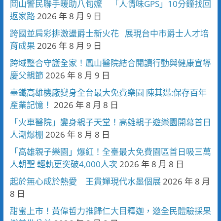
岡山警民聯手暖助八旬嬤 「人情味GPS」10分鐘找回
返家路
2026 年 8 月 9 日
跨國並肩彩排激盪爵士新火花 展現台中市爵士人才培
育成果
2026 年 8 月 9 日
跨域整合守護全家！鳳山醫院結合閱讀行動與健康宣導
慶父親節
2026 年 8 月 9 日
臺鐵高雄機廠變身全台最大免費樂園 陳其邁:保存百年
產業記憶！
2026 年 8 月 8 日
「火車醫院」變身親子天堂！高雄親子遊樂園開幕首日
人潮爆棚
2026 年 8 月 8 日
「高雄親子樂園」爆紅！全臺最大免費園區首日吸三萬
人朝聖 輕軌更突破4,000人次
2026 年 8 月 8 日
起於無心成於熱愛 王貴嬋現代水墨個展
2026 年 8 月
8 日
甜蜜上市！黃偉哲力推歸仁大目釋迦，邀全民體驗採果