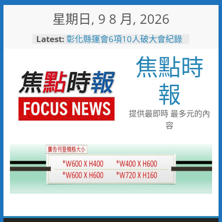
Skip
星期日, 9 8 月, 2026
to
498位大專青年返鄉 彰化暑期
content
Latest:
工讀營隊結業
彰化縣運會6項10人破大會紀錄
焦點時
高雄親子遊樂園爆人氣！單日
3.5萬人湧入 首週末破6.5萬人
搭台灣好行低碳暢玩小琉球！大
報
鵬灣管理處推出暑假好康
高雄4,599件作品傳遞拒毒信
念 「2026港都反毒盃」用畫
提供最即時 最多元的內
筆打造兒童防毒力
容