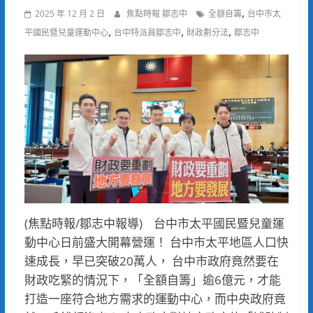
,
2025 年 12 月 2 日
焦點時報 鄒志中
全額自籌
台中市太
,
,
,
平國民暨兒童運動中心
台中特派員鄒志中
財政劃分法
鄒志中
(焦點時報/鄒志中報導) 台中市太平國民暨兒童運
動中心日前盛大開幕營運！ 台中市太平地區人口快
速成長，早已突破20萬人， 台中市政府竟然要在
財政吃緊的情況下，「全額自籌」逾6億元，才能
打造一座符合地方需求的運動中心，而中央政府竟