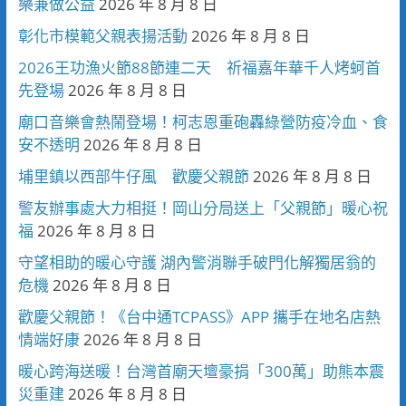
樂兼做公益
2026 年 8 月 8 日
彰化市模範父親表揚活動
2026 年 8 月 8 日
2026王功漁火節88節連二天 祈福嘉年華千人烤蚵首
先登場
2026 年 8 月 8 日
廟口音樂會熱鬧登場！柯志恩重砲轟綠營防疫冷血、食
安不透明
2026 年 8 月 8 日
埔里鎮以西部牛仔風 歡慶父親節
2026 年 8 月 8 日
警友辦事處大力相挺！岡山分局送上「父親節」暖心祝
福
2026 年 8 月 8 日
守望相助的暖心守護 湖內警消聯手破門化解獨居翁的
危機
2026 年 8 月 8 日
歡慶父親節！《台中通TCPASS》APP 攜手在地名店熱
情端好康
2026 年 8 月 8 日
暖心跨海送暖！台灣首廟天壇豪捐「300萬」助熊本震
災重建
2026 年 8 月 8 日