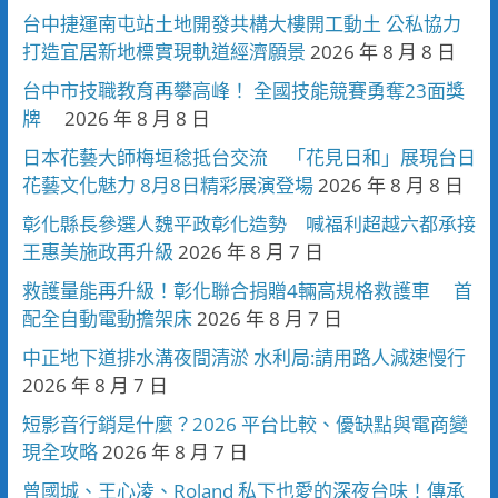
台中捷運南屯站土地開發共構大樓開工動土 公私協力
打造宜居新地標實現軌道經濟願景
2026 年 8 月 8 日
台中市技職教育再攀高峰！ 全國技能競賽勇奪23面獎
牌
2026 年 8 月 8 日
日本花藝大師梅垣稔抵台交流 「花見日和」展現台日
花藝文化魅力 8月8日精彩展演登場
2026 年 8 月 8 日
彰化縣長參選人魏平政彰化造勢 喊福利超越六都承接
王惠美施政再升級
2026 年 8 月 7 日
救護量能再升級！彰化聯合捐贈4輛高規格救護車 首
配全自動電動擔架床
2026 年 8 月 7 日
中正地下道排水溝夜間清淤 水利局:請用路人減速慢行
2026 年 8 月 7 日
短影音行銷是什麼？2026 平台比較、優缺點與電商變
現全攻略
2026 年 8 月 7 日
曾國城、王心凌、Roland 私下也愛的深夜台味！傳承