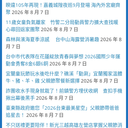
睽違105年再現！嘉義城隍夜巡9月登場 海內外宮廟齊
聚
2026 年 8 月 7 日
11歲女童負氣離家 竹警二分局動員警力擴大查找暖
心尋回返家團聚
2026 年 8 月 7 日
森林與濱海夏季涼感 台中山海露營消暑趣
2026 年 8
月 7 日
台中市代表隊在花蓮綻放青春與夢想 2026國際少年運
動會勇奪8金6銀6銅
2026 年 8 月 7 日
宜蘭童玩節玩水後吃什麼？礁溪「動涮」宜蘭獨家溫體
牛、豬、羊、雞 父親節聚餐新選擇
2026 年 8 月 7 日
詐團收水手現身就栽了！前鎮警方埋伏收網 查扣手機
揪出幕後黑手
2026 年 8 月 7 日
臺東縣政府邀您「2026台東最美星空」父親節帶爸爸
追星去！
2026 年 8 月 7 日
不只送禮更要陪伴！新光三越高雄左營店掌握父親節消