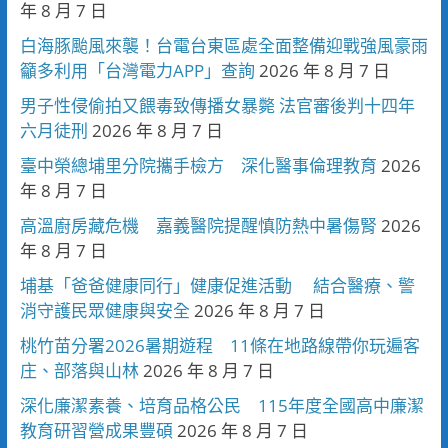
年 8 月 7 日
白海豚颱風來襲！台電台東區處全面整備迎戰強風豪雨
籲多利用「台灣電力APP」查詢
2026 年 8 月 7 日
男子性侵偷拍又餵毒致傳播女暴斃 法官審後判十四年
六月徒刑
2026 年 8 月 7 日
臺中榮總埔里分院攜手檢方 深化醫事倫理教育
2026
年 8 月 7 日
高溫廚房藏危機 嘉義醫院提醒慎防熱中暑傷腎
2026
年 8 月 7 日
埔基「爸爸健康同行」健康促進活動 結合醫療、警
消守護民眾健康與安全
2026 年 8 月 7 日
桃竹苗分署2026暑期遊程 11條在地路線帶你玩遍客
庄、部落與山林
2026 年 8 月 7 日
深化廉潔素養、培育品格公民 115年度全國高中廉潔
教育研習營成果豐碩
2026 年 8 月 7 日