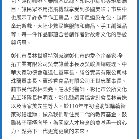
包、越南咖啡、泰國木瓜絲、印尼小點心等琳瑯滿
目，讓民眾不用搭飛機就享受到多國美味；市集中
也展示了許多手作工藝品，如印尼蠟染布包、越南
童玩遊戲、大陸少數民族服飾和飾品、手工編織品
等，每一件作品都蘊含著創作者對故鄉文化的熱愛
與巧思。
彰化市長林世賢特別感謝彰化市的愛心企業家-全
拓工業有限公司吳崇讓董事長及吳峻興總經理、中
華大家功德會羅達仁董事長、勝谷實業有限公司林
珠蘭董事長、寶珍香食品有限公司王世忠董事長、
前市民代表林榮堯、莊永熙醫師、彰化市公所文化
志工隊隊長林明森、彰化縣讀書協會創會長林美姝
以及陳家美先生等人，於110年年初協助認購藝術
家彩繪燈籠，做為我們新住民二代的教育基金，鼓
勵孩子積極向學，為國家人才培育的奠基盡一份心
力，點亮下一代更寬更廣的未來。