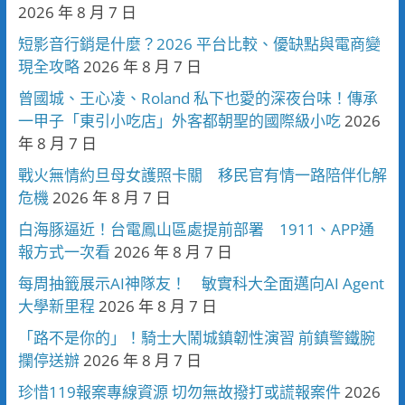
2026 年 8 月 7 日
短影音行銷是什麼？2026 平台比較、優缺點與電商變
現全攻略
2026 年 8 月 7 日
曾國城、王心凌、Roland 私下也愛的深夜台味！傳承
一甲子「東引小吃店」外客都朝聖的國際級小吃
2026
年 8 月 7 日
戰火無情約旦母女護照卡關 移民官有情一路陪伴化解
危機
2026 年 8 月 7 日
白海豚逼近！台電鳳山區處提前部署 1911、APP通
報方式一次看
2026 年 8 月 7 日
每周抽籤展示AI神隊友！ 敏實科大全面邁向AI Agent
大學新里程
2026 年 8 月 7 日
「路不是你的」！騎士大鬧城鎮韌性演習 前鎮警鐵腕
攔停送辦
2026 年 8 月 7 日
珍惜119報案專線資源 切勿無故撥打或謊報案件
2026