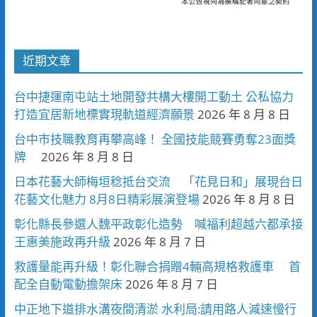
近期文章
台中捷運南屯站土地開發共構大樓開工動土 公私協力
打造宜居新地標實現軌道經濟願景
2026 年 8 月 8 日
台中市技職教育再攀高峰！ 全國技能競賽勇奪23面獎
牌
2026 年 8 月 8 日
日本花藝大師梅垣稔抵台交流 「花見日和」展現台日
花藝文化魅力 8月8日精彩展演登場
2026 年 8 月 8 日
彰化縣長參選人魏平政彰化造勢 喊福利超越六都承接
王惠美施政再升級
2026 年 8 月 7 日
救護量能再升級！彰化聯合捐贈4輛高規格救護車 首
配全自動電動擔架床
2026 年 8 月 7 日
中正地下道排水溝夜間清淤 水利局:請用路人減速慢行