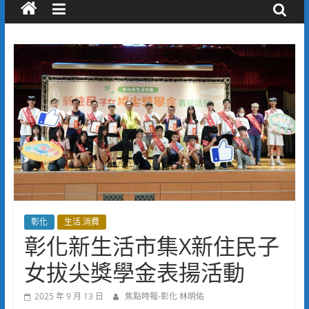
彰化
生活.消費
彰化新生活市集X新住民子
女拔尖獎學金表揚活動
2025 年 9 月 13 日
焦點時報-彰化 林明佑