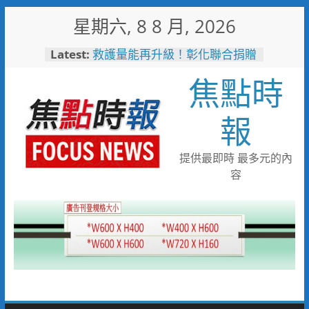
Skip
星期六, 8 8 月, 2026
to
content
Latest:
救護量能再升級！彰化聯合捐贈
4輛高規格救護車 首配全自動
焦點時
電動擔架床
台中捷運南屯站土地開發共構大
樓開工動土 公私協力打造宜居
報
新地標實現軌道經濟願景
台中市技職教育再攀高峰！ 全
國技能競賽勇奪23面獎牌
提供最即時 最多元的內
日本花藝大師梅垣稔抵台交流
容
「花見日和」展現台日花藝文化
魅力 8月8日精彩展演登場
彰化縣長參選人魏平政彰化造
勢 喊福利超越六都承接王惠美
施政再升級