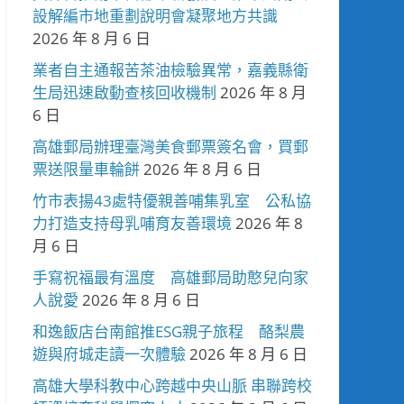
設解編市地重劃說明會凝聚地方共識
2026 年 8 月 6 日
業者自主通報苦茶油檢驗異常，嘉義縣衛
生局迅速啟動查核回收機制
2026 年 8 月
6 日
高雄郵局辦理臺灣美食郵票簽名會，買郵
票送限量車輪餅
2026 年 8 月 6 日
竹市表揚43處特優親善哺集乳室 公私協
力打造支持母乳哺育友善環境
2026 年 8
月 6 日
手寫祝福最有溫度 高雄郵局助憨兒向家
人說愛
2026 年 8 月 6 日
和逸飯店台南館推ESG親子旅程 酪梨農
遊與府城走讀一次體驗
2026 年 8 月 6 日
高雄大學科教中心跨越中央山脈 串聯跨校