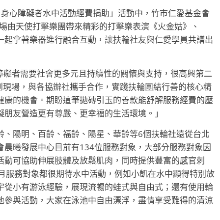
服 身心障礙者水中活動經費捐助」活動中，竹市仁愛基金會
開場由天使打擊樂團帶來精彩的打擊樂表演《火金姑》、
一起拿著樂器進行融合互動，讓扶輪社友與仁愛學員共譜出
身心障礙者需要社會更多元且持續性的關懷與支持，很高興第二
地來到現場，與各協辦社攜手合作，實踐扶輪團結行善的核心精
健康的機會。期盼這筆拋磚引玉的善款能舒解服務經費的壓
礙朋友營造更有尊嚴、更幸福的生活環境。」
齡、陽明、百齡、福齡、陽星、華齡等6個扶輪社遠從台北
晨曦發展中心目前有134位服務對象，大部分服務對象因
活動可協助伸展肢體及放鬆肌肉，同時提供豐富的感官刺
9月服務對象都很期待水中活動，例如小凱在水中顯得特別放
宇從小有游泳經驗，展現流暢的蛙式與自由式；還有使用輪
地參與活動，大家在泳池中自由漂浮，盡情享受難得的清涼