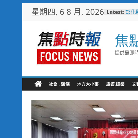
Skip
星期四, 6 8 月, 2026
Latest:
彰化
to
梁 
content
小米
場 
焦
少子
未婚
彰化
提供最即時
隊攜
局
敲敲
老人
社會 . 頭條
地方大小事
旅遊.娛樂
文