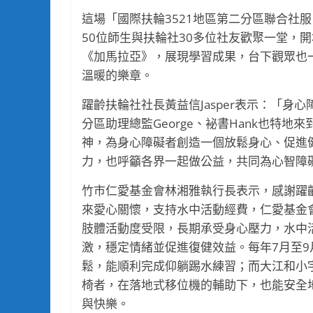
這場「國際扶輪3521地區第二分區聯合社
50位師生與扶輪社30多位社友歡聚一堂，
《加馬拉亞》，展現學習成果，台下觀眾也
溫暖的樂章。
躍齡扶輪社社長黃益信Jasper表示：「
分區助理總監George、袐書Hank也特
神，為身心障礙者創造一個放鬆身心、促進
力，也呼籲各界一起做公益，共同為心智障
竹市仁愛基金會林湘雅執行長表示，感謝躍
來愛心關懷，支持水中活動經費，仁愛基金會
肢體活動度受限，長期承受身心壓力，水中
激，穩定情緒並促進復健效益。每年7月至
鬆，能順利完成仰躺踢水練習；而大江和小
椅者，在落地式移位機的輔助下，也能安全
與快樂。