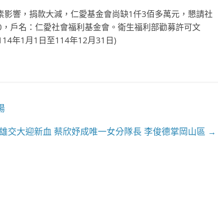
素影響，捐款大減，仁愛基金會尚缺1仟3佰多萬元，懇請社
020，戶名：仁愛社會福利基金會。衛生福利部勸募許可文
14年1月1日至114年12月31日)
場
雄交大迎新血 蔡欣妤成唯一女分隊長 李俊德掌岡山區
→