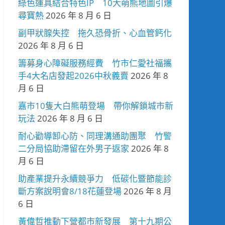
綠色運具結合特色IP 10大萌熊地圖引爆
尋寶熱
2026 年 8 月 6 日
副甲狀腺失控 拖久恐骨折、心血管鈣化
2026 年 8 月 6 日
籌募身心障礙服務經費 竹市仁愛社福攜
手4大名店發起2026中秋義賣
2026 年 8
月 6 日
嘉市10隻大白熊萌登場 帶你解鎖城市新
玩法
2026 年 8 月 6 日
耐心勸導卸心防、同理溝通助團聚 竹警
二分局協助滯留在外男子返家
2026 年 8
月 6 日
助產業提升永續競爭力 低碳化暨節能診
斷方案說明會8/18花蓮登場
2026 年 8 月
6 日
黃偉哲推動下營都市新發展 第十九期公