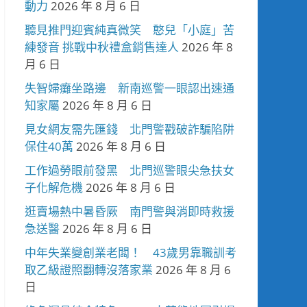
動力
2026 年 8 月 6 日
聽見推門迎賓純真微笑 憨兒「小庭」苦
練發音 挑戰中秋禮盒銷售達人
2026 年 8
月 6 日
失智婦癱坐路邊 新南巡警一眼認出速通
知家屬
2026 年 8 月 6 日
見女網友需先匯錢 北門警戳破詐騙陷阱
保住40萬
2026 年 8 月 6 日
工作過勞眼前發黑 北門巡警眼尖急扶女
子化解危機
2026 年 8 月 6 日
逛賣場熱中暑昏厥 南門警與消即時救援
急送醫
2026 年 8 月 6 日
中年失業變創業老闆！ 43歲男靠職訓考
取乙級證照翻轉沒落家業
2026 年 8 月 6
日