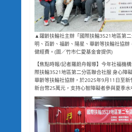
▲躍齡扶輪社主辦「國際扶輪3521地區第
明、百齡、福齡、陽星、華齡等扶輪社協辦
健經費。(圖／竹市仁愛基金會提供)
【焦點時報/記者羅蔚舟報導】今年社福機
際扶輪3521地區第二分區聯合社服 身心
華齡等扶輪社協辦，於2025年9月11日
新台幣25萬元，支持心智障礙者參與夏季