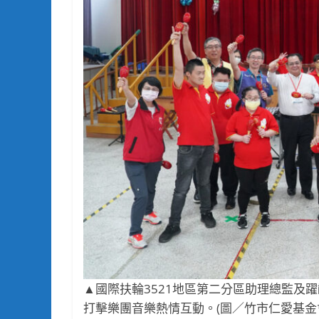
▲國際扶輪3521地區第二分區助理總監及
打擊樂團音樂熱情互動。(圖／竹市仁愛基金