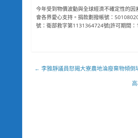
今年受到物價波動與全球經濟不確定性的因
會各界愛心支持。捐款劃撥帳號：50108
號：衛部救字第1131364724號(許可期間：1
李雅靜議員怒揭大寮農地淪廢棄物傾倒
←
高