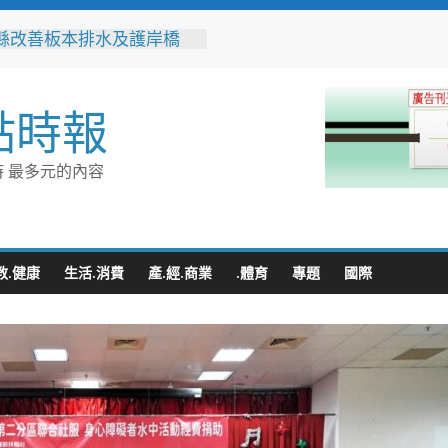
縣改善板本排水及護岸橋
解決大村、秀水淹水問題
之家進駐高雄義享時尚廣
父親節開幕祭三重超狂優惠
點時報
化時代的地方解方！彰化市
聯誼6年促成10對佳偶
縣長參選人魏平政率議員團
 最多元的內容
手造勢 盼翻轉彰化打造新
門讓愛傳進門 彰化縣獨居
訪查作業啟動
教.健康
生活.消費
產.經.商業
.體育
專題
國際