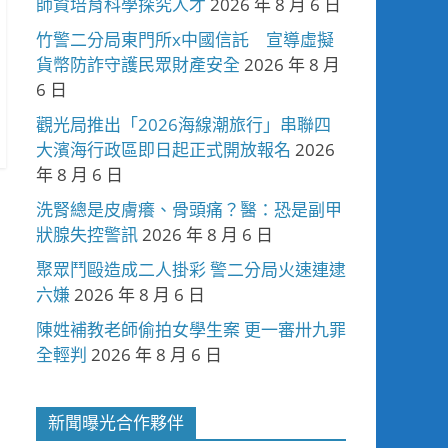
師資培育科學探究人才
2026 年 8 月 6 日
竹警二分局東門所x中國信託 宣導虛擬
貨幣防詐守護民眾財產安全
2026 年 8 月
6 日
觀光局推出「2026海線潮旅行」串聯四
大濱海行政區即日起正式開放報名
2026
年 8 月 6 日
洗腎總是皮膚癢、骨頭痛？醫：恐是副甲
狀腺失控警訊
2026 年 8 月 6 日
聚眾鬥毆造成二人掛彩 警二分局火速連逮
六嫌
2026 年 8 月 6 日
陳姓補教老師偷拍女學生案 更一審卅九罪
全輕判
2026 年 8 月 6 日
新聞曝光合作夥伴