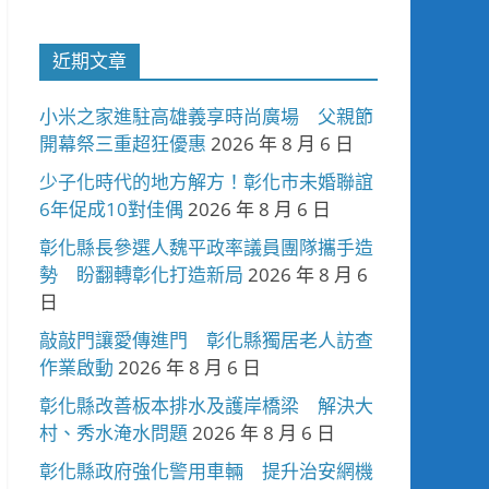
近期文章
小米之家進駐高雄義享時尚廣場 父親節
開幕祭三重超狂優惠
2026 年 8 月 6 日
少子化時代的地方解方！彰化市未婚聯誼
6年促成10對佳偶
2026 年 8 月 6 日
彰化縣長參選人魏平政率議員團隊攜手造
勢 盼翻轉彰化打造新局
2026 年 8 月 6
日
敲敲門讓愛傳進門 彰化縣獨居老人訪查
作業啟動
2026 年 8 月 6 日
彰化縣改善板本排水及護岸橋梁 解決大
村、秀水淹水問題
2026 年 8 月 6 日
彰化縣政府強化警用車輛 提升治安網機