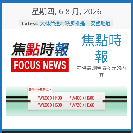
Skip
星期四, 6 8 月, 2026
to
content
Latest:
大林蒲遷村穩步推進 安置地道
路成型116年啟動配地
焦點時
「不好意思麻煩別人」惹人心
疼！鳳雄暖警化身守護者護送返
家
報
高雄水利局推水保闖關活動 親
子健走學防災拿好禮
台糖80週年推首款品牌IP「角
提供最即時 最多元的內
糖」 方糖變身萌角色重啟糖業
容
文化新故事
「七轉七接」水湳轉運中心交通
任意門 台中四大轉運中心啟
用邁向智慧新里程