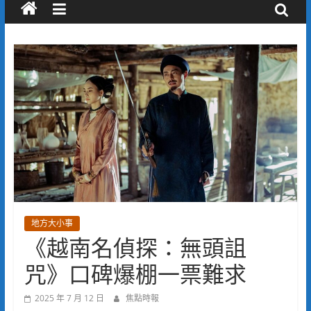
地方大小事
《越南名偵探：無頭詛
咒》口碑爆棚一票難求
2025 年 7 月 12 日
焦點時報