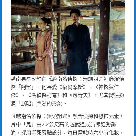
越南男星國輝在《越南名偵探：無頭詛咒》飾演偵
探「阿堅」，他喜愛《福爾摩斯》、《神探狄仁
傑》、《名偵探柯南》和《包青天》，尤其嚮往扮
演「展昭」拿劍的形象。
《越南名偵探：無頭詛咒》融合偵探和恐怖元素，
片中「鬼」由2.2公尺高的越武道成員陳鈺秀飾
演，採用溺死屍體設計，每日需耗時六小時化妝，