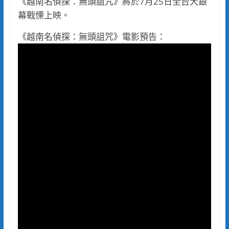
《越南名偵探：無頭詛咒》將於7月25日全台大銀
幕戰慄上映。
《越南名偵探：無頭詛咒》電影預告：