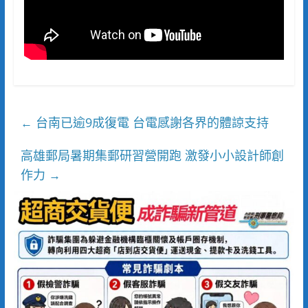
台南已逾9成復電 台電感謝各界的體諒支持
←
高雄郵局暑期集郵研習營開跑 激發小小設計師創
作力
→