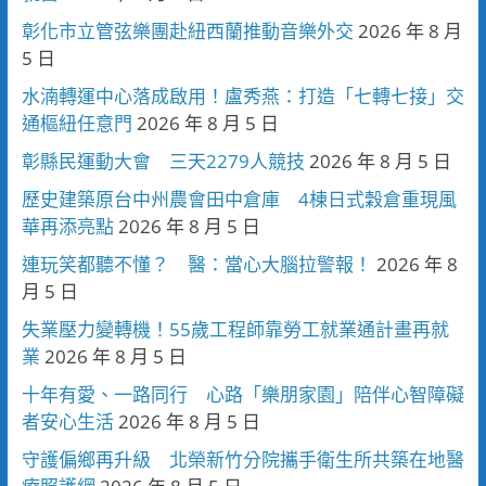
彰化市立管弦樂團赴紐西蘭推動音樂外交
2026 年 8 月
5 日
水湳轉運中心落成啟用！盧秀燕：打造「七轉七接」交
通樞紐任意門
2026 年 8 月 5 日
彰縣民運動大會 三天2279人競技
2026 年 8 月 5 日
歷史建築原台中州農會田中倉庫 4棟日式穀倉重現風
華再添亮點
2026 年 8 月 5 日
連玩笑都聽不懂？ 醫：當心大腦拉警報！
2026 年 8
月 5 日
失業壓力變轉機！55歲工程師靠勞工就業通計畫再就
業
2026 年 8 月 5 日
十年有愛、一路同行 心路「樂朋家園」陪伴心智障礙
者安心生活
2026 年 8 月 5 日
守護偏鄉再升級 北榮新竹分院攜手衛生所共築在地醫