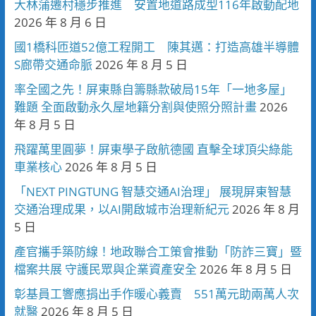
大林蒲遷村穩步推進 安置地道路成型116年啟動配地
2026 年 8 月 6 日
國1橋科匝道52億工程開工 陳其邁：打造高雄半導體
S廊帶交通命脈
2026 年 8 月 5 日
率全國之先！屏東縣自籌縣款破局15年「一地多屋」
難題 全面啟動永久屋地籍分割與使照分照計畫
2026
年 8 月 5 日
飛躍萬里圓夢！屏東學子啟航德國 直擊全球頂尖綠能
車業核心
2026 年 8 月 5 日
「NEXT PINGTUNG 智慧交通AI治理」 展現屏東智慧
交通治理成果，以AI開啟城市治理新紀元
2026 年 8 月
5 日
產官攜手築防線！地政聯合工策會推動「防詐三寶」暨
檔案共展 守護民眾與企業資產安全
2026 年 8 月 5 日
彰基員工響應捐出手作暖心義賣 551萬元助兩萬人次
就醫
2026 年 8 月 5 日