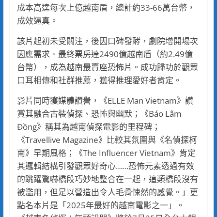
成本高達每次上億越南盾，總計約33-66萬台幣，
成效逼真。
該片起初未受關注，後因口碑發酵，劇院增開場次
因應需求。最終票房達2490億越南盾（約2.49億
台幣），成為越南最賣座恐怖片。成功歸功於觀眾
口耳相傳和社群推薦，獲得推理愛好者肯定。
影片同時獲媒體讚譽，《ELLE Man Vietnam》讚
賞其融合古裝偵探、恐怖與幽默；《Báo Lâm
Đồng》稱其為越南偵探電影的里程碑；
《Travellive Magazine》比較其氛圍與《名偵探柯
南》早期風格；《The Influencer Vietnam》肯定
其邏輯結構引發觀眾好奇心……恐怖元素透過有效
的跳躍驚嚇橋段巧妙地整合在一起，這類橋段沒有
被濫用，但足以營造出令人毛骨悚然的感覺。」更
點名本片是「2025年最好的越南電影之一」。