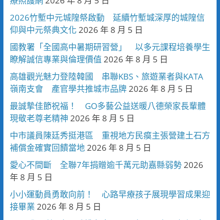
療照護網
2026 年 8 月 5 日
2026竹塹中元城隍祭啟動 延續竹塹城深厚的城隍信
仰與中元祭典文化
2026 年 8 月 5 日
國教署「全國高中暑期研習營」 以多元課程培養學生
瞭解誠信專業與倫理價值
2026 年 8 月 5 日
高雄觀光魅力登陸韓國 串聯KBS、旅遊業者與KATA
嶺南支會 產官學共推城市品牌
2026 年 8 月 5 日
最誠摯佳節祝福！ GO多藝公益送暖八德榮家長輩體
現敬老尊老精神
2026 年 8 月 5 日
中市議員陳廷秀挺港區 重視地方民瘼主張營建土石方
補償金確實回饋當地
2026 年 8 月 5 日
愛心不間斷 全聯7年捐贈逾千萬元助嘉縣弱勢
2026
年 8 月 5 日
小小運動員勇敢向前！ 心路早療孩子展現學習成果迎
接畢業
2026 年 8 月 5 日