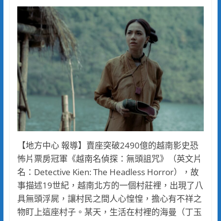
【地方中心 報導】賣座突破2490億的越南影史恐
怖片票房冠軍《越南名偵探：無頭詛咒》（英文片
名：Detective Kien: The Headless Horror），故
事描述19世紀，越南北方的一個村莊裡，出現了八
具無頭浮屍，讓村民之間人心惶惶，擔心有不祥之
物盯上這座村子。某天，生活在村裡的海曼（丁玉