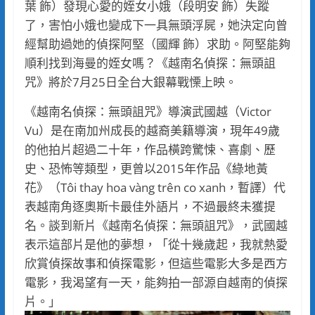
葉 飾）發現心愛的姪女小娥（段明安 飾）失蹤
了，害怕小娥也變成下一具無頭浮屍，她決定向曾
經幫助過她的偵探阿堅（國輝 飾）求助。阿堅能夠
順利找到海曼的姪女嗎？《越南名偵探：無頭詛
咒》將於7月25日全台大銀幕戰慄上映。
《越南名偵探：無頭詛咒》導演武國越（Victor
Vu）是在南加州成長的越裔美籍導演，現年49歲
的他拍片超過二十年，作品橫跨驚悚、喜劇、歷
史、恐怖等類型，更曾以2015年作品《綠地黃
花》（Tôi thay hoa vàng trên co xanh，暫譯）代
表越南角逐奧斯卡最佳外語片，不過最終未獲提
名。談到新片《越南名偵探：無頭詛咒》，武國越
表示這部片是他的夢想，「從十幾歲起，我就熱愛
欣賞偵探故事和偵探電影，但這些電影大多是西方
電影，我渴望有一天，能夠拍一部源自越南的偵探
片。」