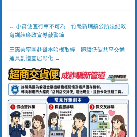
小貪便宜行事不可為 竹縣新埔鎮公所法紀教
←
育訓練廉政宣導敲警鐘
王惠美率團赴哥本哈根取經 體驗低碳共享交通
運具創造宜居彰化
→