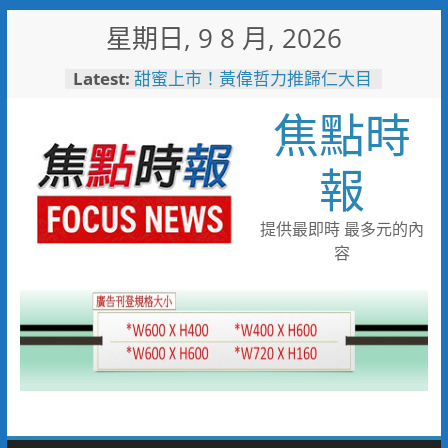
Skip
星期日, 9 8 月, 2026
to
content
Latest:
甜蜜上市！黃偉哲力推歸仁大目
釋迦，邀全民體驗採果樂兼做公
焦點時
益
臺鐵高雄機廠變身全台最大免費
樂園 陳其邁:保存百年產業記
報
憶！
「火車醫院」變身親子天堂！高
雄親子遊樂園開幕首日人潮爆棚
提供最即時 最多元的內
「高雄親子樂園」爆紅！全臺最
容
大免費園區首日吸三萬人朝聖
輕軌更突破4,000人次
起於無心成於熱愛 王貴嬋現代
水墨個展