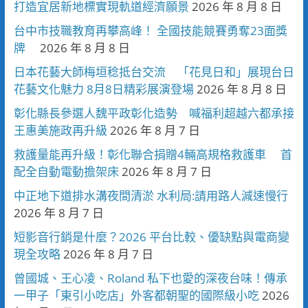
打造宜居新地標實現軌道經濟願景
2026 年 8 月 8 日
台中市技職教育再攀高峰！ 全國技能競賽勇奪23面獎
牌
2026 年 8 月 8 日
日本花藝大師梅垣稔抵台交流 「花見日和」展現台日
花藝文化魅力 8月8日精彩展演登場
2026 年 8 月 8 日
彰化縣長參選人魏平政彰化造勢 喊福利超越六都承接
王惠美施政再升級
2026 年 8 月 7 日
救護量能再升級！彰化聯合捐贈4輛高規格救護車 首
配全自動電動擔架床
2026 年 8 月 7 日
中正地下道排水溝夜間清淤 水利局:請用路人減速慢行
2026 年 8 月 7 日
短影音行銷是什麼？2026 平台比較、優缺點與電商變
現全攻略
2026 年 8 月 7 日
曾國城、王心凌、Roland 私下也愛的深夜台味！傳承
一甲子「東引小吃店」外客都朝聖的國際級小吃
2026