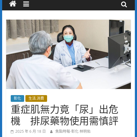
彰化
生活.消費
重症肌無力竟「尿」出危
機 排尿藥物使用需慎評
2025 年 6 月 18 日
焦點時報-彰化 林明佑