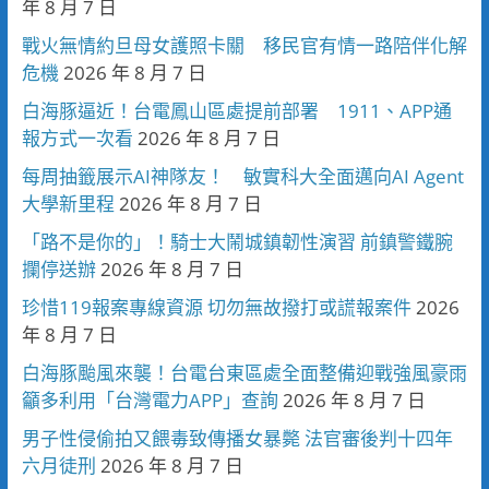
年 8 月 7 日
戰火無情約旦母女護照卡關 移民官有情一路陪伴化解
危機
2026 年 8 月 7 日
白海豚逼近！台電鳳山區處提前部署 1911、APP通
報方式一次看
2026 年 8 月 7 日
每周抽籤展示AI神隊友！ 敏實科大全面邁向AI Agent
大學新里程
2026 年 8 月 7 日
「路不是你的」！騎士大鬧城鎮韌性演習 前鎮警鐵腕
攔停送辦
2026 年 8 月 7 日
珍惜119報案專線資源 切勿無故撥打或謊報案件
2026
年 8 月 7 日
白海豚颱風來襲！台電台東區處全面整備迎戰強風豪雨
籲多利用「台灣電力APP」查詢
2026 年 8 月 7 日
男子性侵偷拍又餵毒致傳播女暴斃 法官審後判十四年
六月徒刑
2026 年 8 月 7 日