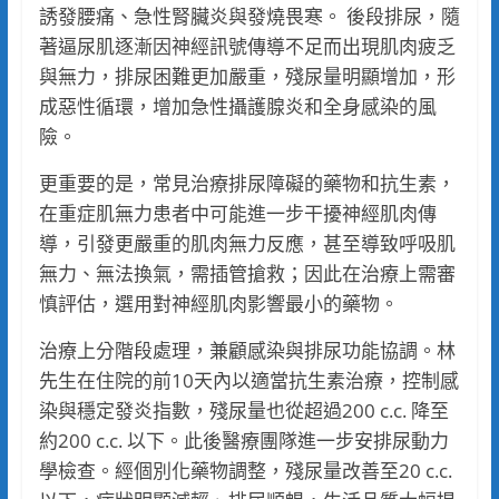
誘發腰痛、急性腎臟炎與發燒畏寒。 後段排尿，隨
著逼尿肌逐漸因神經訊號傳導不足而出現肌肉疲乏
與無力，排尿困難更加嚴重，殘尿量明顯增加，形
成惡性循環，增加急性攝護腺炎和全身感染的風
險。
更重要的是，常見治療排尿障礙的藥物和抗生素，
在重症肌無力患者中可能進一步干擾神經肌肉傳
導，引發更嚴重的肌肉無力反應，甚至導致呼吸肌
無力、無法換氣，需插管搶救；因此在治療上需審
慎評估，選用對神經肌肉影響最小的藥物。
治療上分階段處理，兼顧感染與排尿功能協調。林
先生在住院的前10天內以適當抗生素治療，控制感
染與穩定發炎指數，殘尿量也從超過200 c.c. 降至
約200 c.c. 以下。此後醫療團隊進一步安排尿動力
學檢查。經個別化藥物調整，殘尿量改善至20 c.c.