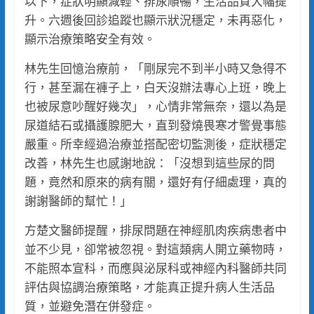
以下，症狀明顯減輕、排尿順暢，生活品質大幅提
升。六週後回診追蹤也顯示狀況穩定，未再惡化，
顯示治療策略安全有效。
林先生回憶治療前，「剛尿完不到半小時又急得不
行，甚至漏在褲子上，白天沒辦法專心上班，晚上
也被尿意吵醒好幾次」，心情非常無奈，還以為是
尿道結石或攝護腺肥大，直到發燒畏寒才警覺事態
嚴重。所幸經過治療並搭配密切監測後，症狀穩定
改善，林先生也感謝地說：「沒想到這些尿的問
題，竟然和原來的病有關，還好有仔細處理，真的
謝謝醫師的幫忙！」
方楚文醫師提醒，排尿問題在神經肌肉疾病患者中
並不少見，卻常被忽視。對這類病人開立藥物時，
不能照本宣科，而應與泌尿科或神經內科醫師共同
評估與協調治療策略，才能真正提升病人生活品
質，並避免潛在併發症。