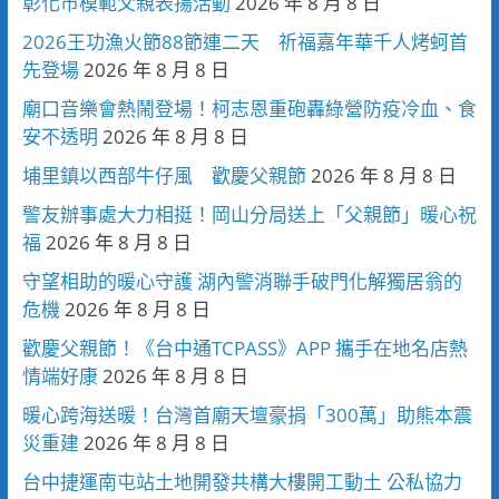
彰化市模範父親表揚活動
2026 年 8 月 8 日
2026王功漁火節88節連二天 祈福嘉年華千人烤蚵首
先登場
2026 年 8 月 8 日
廟口音樂會熱鬧登場！柯志恩重砲轟綠營防疫冷血、食
安不透明
2026 年 8 月 8 日
埔里鎮以西部牛仔風 歡慶父親節
2026 年 8 月 8 日
警友辦事處大力相挺！岡山分局送上「父親節」暖心祝
福
2026 年 8 月 8 日
守望相助的暖心守護 湖內警消聯手破門化解獨居翁的
危機
2026 年 8 月 8 日
歡慶父親節！《台中通TCPASS》APP 攜手在地名店熱
情端好康
2026 年 8 月 8 日
暖心跨海送暖！台灣首廟天壇豪捐「300萬」助熊本震
災重建
2026 年 8 月 8 日
台中捷運南屯站土地開發共構大樓開工動土 公私協力