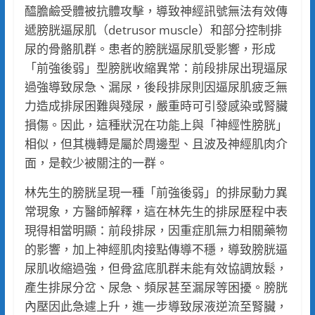
醯膽鹼受體被抗體攻擊，導致神經訊號無法有效傳
遞膀胱逼尿肌（detrusor muscle）和部分控制排
尿的骨骼肌群。患者的膀胱逼尿肌受影響，形成
「前強後弱」型膀胱收縮異常：前段排尿出現逼尿
過強導致尿急、漏尿，後段排尿則因逼尿肌疲乏無
力造成排尿困難與殘尿，嚴重時可引發感染或腎臟
損傷。因此，這種狀況在功能上與「神經性膀胱」
相似，但其機轉是屬於周邊型、且波及神經肌肉介
面，是較少被關注的一群。
林先生的膀胱呈現一種「前強後弱」的排尿動力異
常現象，方醫師解釋，這在林先生的排尿歷程中表
現得相當明顯：前段排尿，因重症肌無力相關藥物
的影響，加上神經肌肉接點傳導不穩，導致膀胱逼
尿肌收縮過強，但骨盆底肌群未能有效協調放鬆，
產生排尿分岔、尿急、頻尿甚至漏尿等困擾。膀胱
內壓因此急遽上升，進一步導致尿液逆流至腎臟，