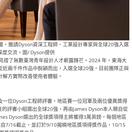
計論壇，邀請Dyson資深工程師、工業設計專家與全球20強入選
度交流。圖/ Dyson提供
更是見證了無數臺灣青年設計人才嶄露鋒芒。2024 年，東海大
從近兩千件作品中脫穎而出，入選全球20強。目前團隊正與
計解方實際改善使用者體驗。
一位Dyson工程師評審，地區賽一位冠軍及兩位優異獎得
的評審小組選出全球20強，再由James Dyson本人親自從
es Dyson選出的全球獎項得主將獲得3萬英鎊，每個地區
/16截止，並訂於9/10揭曉地區獎項得獎作品，10/15