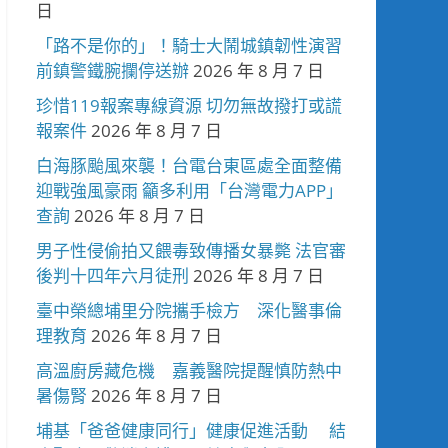
日
「路不是你的」！騎士大鬧城鎮韌性演習
前鎮警鐵腕攔停送辦
2026 年 8 月 7 日
珍惜119報案專線資源 切勿無故撥打或謊
報案件
2026 年 8 月 7 日
白海豚颱風來襲！台電台東區處全面整備
迎戰強風豪雨 籲多利用「台灣電力APP」
查詢
2026 年 8 月 7 日
男子性侵偷拍又餵毒致傳播女暴斃 法官審
後判十四年六月徒刑
2026 年 8 月 7 日
臺中榮總埔里分院攜手檢方 深化醫事倫
理教育
2026 年 8 月 7 日
高溫廚房藏危機 嘉義醫院提醒慎防熱中
暑傷腎
2026 年 8 月 7 日
埔基「爸爸健康同行」健康促進活動 結