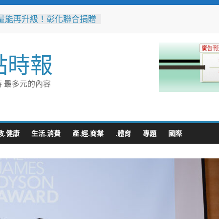
量能再升級！彰化聯合捐贈
高規格救護車 首配全自動
擔架床
捷運南屯站土地開發共構大
點時報
工動土 公私協力打造宜居
標實現軌道經濟願景
市技職教育再攀高峰！ 全
 最多元的內容
能競賽勇奪23面獎牌
花藝大師梅垣稔抵台交流
見日和」展現台日花藝文化
 8月8日精彩展演登場
縣長參選人魏平政彰化造
教.健康
生活.消費
產.經.商業
.體育
專題
國際
喊福利超越六都承接王惠美
再升級