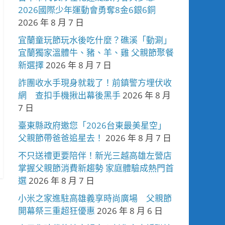
2026國際少年運動會勇奪8金6銀6銅
2026 年 8 月 7 日
宜蘭童玩節玩水後吃什麼？礁溪「動涮」
宜蘭獨家溫體牛、豬、羊、雞 父親節聚餐
新選擇
2026 年 8 月 7 日
詐團收水手現身就栽了！前鎮警方埋伏收
網 查扣手機揪出幕後黑手
2026 年 8 月
7 日
臺東縣政府邀您「2026台東最美星空」
父親節帶爸爸追星去！
2026 年 8 月 7 日
不只送禮更要陪伴！新光三越高雄左營店
掌握父親節消費新趨勢 家庭體驗成熱門首
選
2026 年 8 月 7 日
小米之家進駐高雄義享時尚廣場 父親節
開幕祭三重超狂優惠
2026 年 8 月 6 日