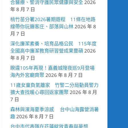
合醫療、警消守護民眾健康與安全
2026
年 8 月 7 日
桃竹苗分署2026暑期遊程 11條在地路
線帶你玩遍客庄、部落與山林
2026 年 8
月 7 日
深化廉潔素養、培育品格公民 115年度
全國高中廉潔教育研習營成果豐碩
2026
年 8 月 7 日
睽違105年再現！嘉義城隍夜巡9月登場
海內外宮廟齊聚
2026 年 8 月 7 日
11歲女童負氣離家 竹警二分局動員警力
擴大查找暖心尋回返家團聚
2026 年 8 月
7 日
森林與濱海夏季涼感 台中山海露營消暑
趣
2026 年 8 月 7 日
台中市代表隊在花蓮綻放青春與夢想