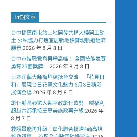
近期文章
台中捷運南屯站土地開發共構大樓開工動
土 公私協力打造宜居新地標實現軌道經濟
願景
2026 年 8 月 8 日
台中市技職教育再攀高峰！ 全國技能競賽
勇奪23面獎牌
2026 年 8 月 8 日
日本花藝大師梅垣稔抵台交流 「花見日
和」展現台日花藝文化魅力 8月8日精彩
展演登場
2026 年 8 月 8 日
彰化縣長參選人魏平政彰化造勢 喊福利
超越六都承接王惠美施政再升級
2026 年
8 月 7 日
救護量能再升級！彰化聯合捐贈4輛高規
格救護車 首配全自動電動擔架床
2026