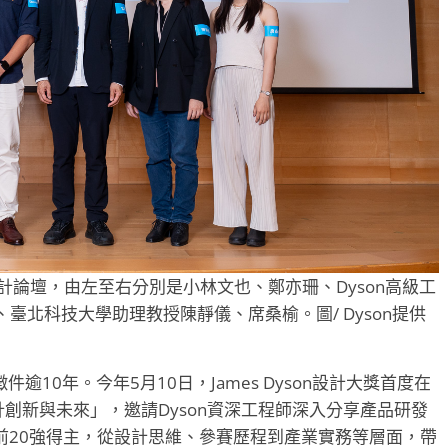
舉辦設計論壇，由左至右分別是小林文也、鄭亦珊、Dyson高級工
能、臺北科技大學助理教授陳靜儀、席桑榆。圖/ Dyson提供
徵件逾10年。今年5月10日，James Dyson設計大獎首度在
alk—設計創新與未來」，邀請Dyson資深工程師深入分享產品研發
前20強得主，從設計思維、參賽歷程到產業實務等層面，帶