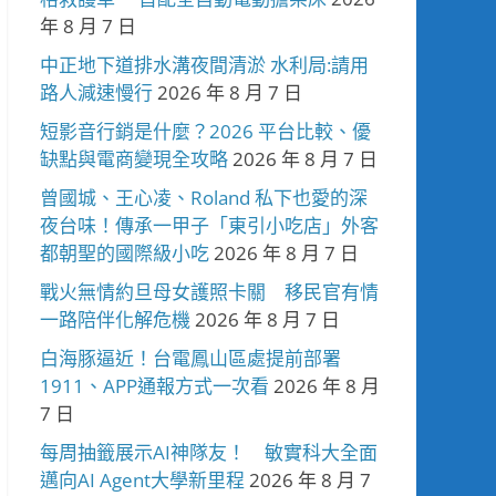
年 8 月 7 日
中正地下道排水溝夜間清淤 水利局:請用
路人減速慢行
2026 年 8 月 7 日
短影音行銷是什麼？2026 平台比較、優
缺點與電商變現全攻略
2026 年 8 月 7 日
曾國城、王心凌、Roland 私下也愛的深
夜台味！傳承一甲子「東引小吃店」外客
都朝聖的國際級小吃
2026 年 8 月 7 日
戰火無情約旦母女護照卡關 移民官有情
一路陪伴化解危機
2026 年 8 月 7 日
白海豚逼近！台電鳳山區處提前部署
1911、APP通報方式一次看
2026 年 8 月
7 日
每周抽籤展示AI神隊友！ 敏實科大全面
邁向AI Agent大學新里程
2026 年 8 月 7