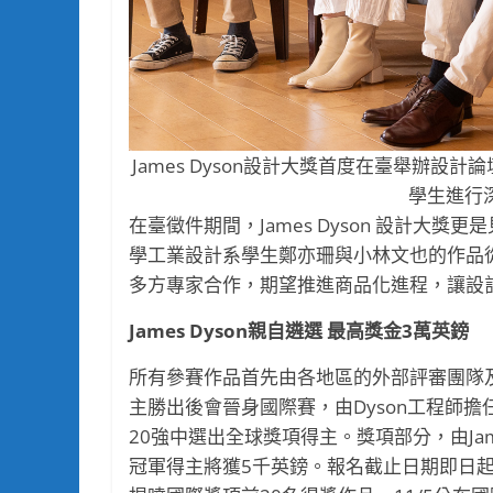
James Dyson設計大獎首度在臺舉辦設
學生進行深
在臺徵件期間，James Dyson 設計大獎
學工業設計系學生鄭亦珊與小林文也的作品
多方專家合作，期望推進商品化進程，讓設
James Dyson
親自遴選 最高獎金3萬英鎊
所有參賽作品首先由各地區的外部評審團隊及
主勝出後會晉身國際賽，由Dyson工程師擔任
20強中選出全球獎項得主。獎項部分，由Jam
冠軍得主將獲5千英鎊。報名截止日期即日起自7