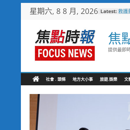
Skip
星期六, 8 8 月, 2026
Latest:
救護
to
4輛
content
電動
台中
焦
樓開
新地
台中
提供最即時
國技
日本
「花
魅力
彰化
社會 . 頭條
地方大小事
旅遊.娛樂
文
勢 
施政