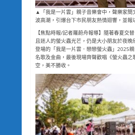
▲「我是一片雲」親子音樂會中，聲樂家簡文
波高潮，引爆台下市民朋友熱情迴響，並報以
【焦點時報/記者羅蔚舟報導】隨著春夏交
且迷人的螢火蟲光芒，仍是大小朋友於夜晚欣
登場的「我是一片雲．戀戀螢火蟲」2025
名歌及金曲，最後現場齊聲歡唱《螢火蟲之歌
空，美不勝收。