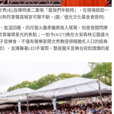
秀(右)及陳明虔二重唱「當我們年輕時」，在現場掀起一
熱烈掌聲高喊安可聲不斷。(圖／億光文化基金會提供)
替、氣溫回暖，四月螢火蟲季雖將進入尾聲，但是夜間閃爍
賞璀璨星光的焦點；一如今(4/27)晚在大安森林公園盛大
親子音樂會，不僅有聲樂家簡文秀教授領唱膾炙人口的經典
》，並揮舞著LED手電筒，整座露天音樂台宛如燦爛的星