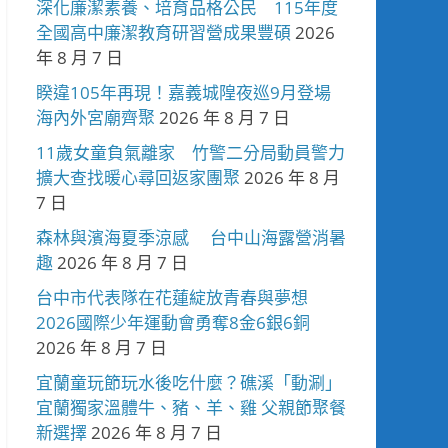
深化廉潔素養、培育品格公民 115年度
全國高中廉潔教育研習營成果豐碩
2026
年 8 月 7 日
睽違105年再現！嘉義城隍夜巡9月登場
海內外宮廟齊聚
2026 年 8 月 7 日
11歲女童負氣離家 竹警二分局動員警力
擴大查找暖心尋回返家團聚
2026 年 8 月
7 日
森林與濱海夏季涼感 台中山海露營消暑
趣
2026 年 8 月 7 日
台中市代表隊在花蓮綻放青春與夢想
2026國際少年運動會勇奪8金6銀6銅
2026 年 8 月 7 日
宜蘭童玩節玩水後吃什麼？礁溪「動涮」
宜蘭獨家溫體牛、豬、羊、雞 父親節聚餐
新選擇
2026 年 8 月 7 日