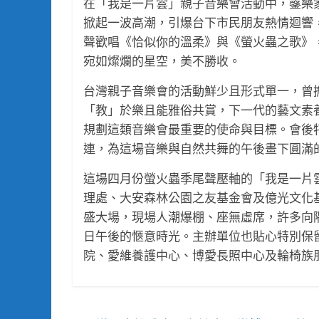
在「我是一片雲」親子音樂會活動中，鏧樂
掀起一波高潮，引爆台下市民朋友熱情迴響
聲歡唱《恰似你的溫柔》與《螢火蟲之歌》，
宛如燦爛的星空，美不勝收。
台灣親子音樂會的活動鮮少且形式單一，曾
「教」於樂且能雅俗共賞，下一代的藝文素
規劃這類音樂會最重要的使命與目標。會後
連，為這場音樂與自然共舞的午後畫下圓滿
這場四月份螢火蟲季尾聲壓軸的「我是一片
理處、大安森林公園之友基金會及億光文化基金
盛大場，現場人潮爆棚、座無虛席，許多向
日午後的愜意時光。主辦單位也貼心特別保
院、愛維養護中心、博愛長照中心及輪椅族