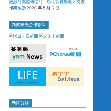
敲敲門讓愛傳進門 彰化縣獨居老人訪查
作業啟動
2026 年 8 月 6 日
新聞曝光合作夥伴
新聞分類