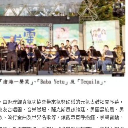
，由返璞歸真氣功協會帶來氣勢磅礡的元氣太鼓揭開序幕，
校友合唱團、音樂磁場、薩克斯風孫維廷、男團黑旋風、男
歌、流行金曲及世界名歌等，讓觀眾直呼過癮、掌聲雷動。