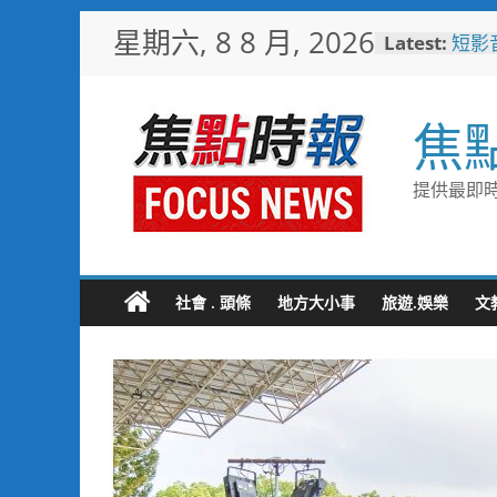
Skip
星期六, 8 8 月, 2026
Latest:
短影
to
比較
content
日本
「花
焦
魅力
彰化
勢 
提供最即時
施政
救護
4輛
電動
中正
社會 . 頭條
地方大小事
旅遊.娛樂
文
利局