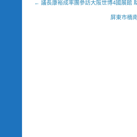
議長康裕成率團參訪大阪世博4國展館 
←
屏東市橋