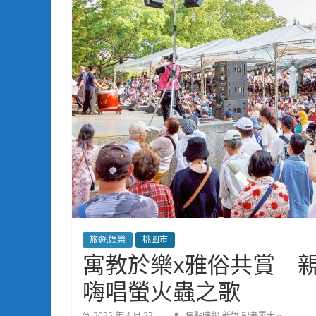
旅遊.娛樂
桃園市
寓教於樂x雅俗共賞 
嗨唱螢火蟲之歌
2025 年 4 月 27 日
焦點時報-新竹 記者羅大元