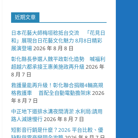
近期文章
日本花藝大師梅垣稔抵台交流 「花見日
和」展現台日花藝文化魅力 8月8日精彩
展演登場
2026 年 8 月 8 日
彰化縣長參選人魏平政彰化造勢 喊福利
超越六都承接王惠美施政再升級
2026 年
8 月 7 日
救護量能再升級！彰化聯合捐贈4輛高規
格救護車 首配全自動電動擔架床
2026
年 8 月 7 日
中正地下道排水溝夜間清淤 水利局:請用
路人減速慢行
2026 年 8 月 7 日
短影音行銷是什麼？2026 平台比較、優
缺點與電商變現全攻略
2026 年 8 月 7 日