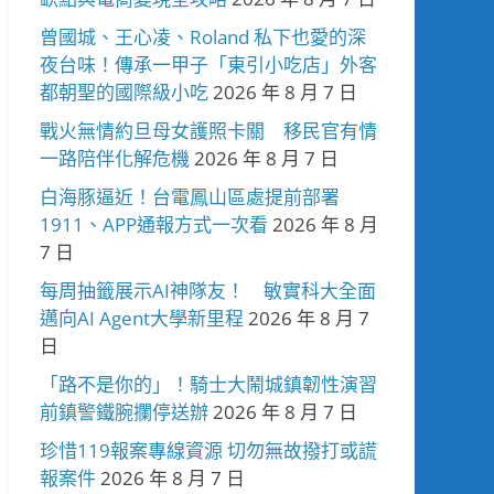
曾國城、王心凌、Roland 私下也愛的深
夜台味！傳承一甲子「東引小吃店」外客
都朝聖的國際級小吃
2026 年 8 月 7 日
戰火無情約旦母女護照卡關 移民官有情
一路陪伴化解危機
2026 年 8 月 7 日
白海豚逼近！台電鳳山區處提前部署
1911、APP通報方式一次看
2026 年 8 月
7 日
每周抽籤展示AI神隊友！ 敏實科大全面
邁向AI Agent大學新里程
2026 年 8 月 7
日
「路不是你的」！騎士大鬧城鎮韌性演習
前鎮警鐵腕攔停送辦
2026 年 8 月 7 日
珍惜119報案專線資源 切勿無故撥打或謊
報案件
2026 年 8 月 7 日