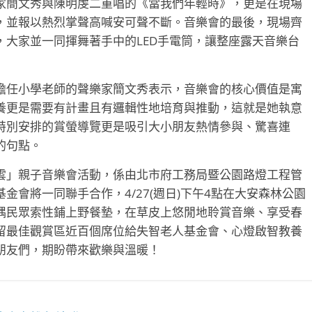
家簡文秀與陳明虔二重唱的《當我們年輕時》，更是在現場
，並報以熱烈掌聲高喊安可聲不斷。音樂會的最後，現場齊
大家並一同揮舞著手中的LED手電筒，讓整座露天音樂台
擔任小學老師的聲樂家簡文秀表示，音樂會的核心價值是寓
養更是需要有計畫且有邏輯性地培育與推動，這就是她執意
特別安排的賞螢導覽更是吸引大小朋友熱情參與、驚喜連
的句點。
雲」親子音樂會活動，係由北市府工務局暨公園路燈工程管
會將一同聯手合作，4/27(週日)下午4點在大安森林公園
隅民眾索性鋪上野餐墊，在草皮上悠閒地聆賞音樂、享受春
留最佳觀賞區近百個席位給失智老人基金會、心燈啟智教養
朋友們，期盼帶來歡樂與溫暖！