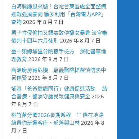
白海豚颱風來襲！台電台東區處全面整備
迎戰強風豪雨 籲多利用「台灣電力APP」
查詢
2026 年 8 月 7 日
男子性侵偷拍又餵毒致傳播女暴斃 法官審
後判十四年六月徒刑
2026 年 8 月 7 日
臺中榮總埔里分院攜手檢方 深化醫事倫
理教育
2026 年 8 月 7 日
高溫廚房藏危機 嘉義醫院提醒慎防熱中
暑傷腎
2026 年 8 月 7 日
埔基「爸爸健康同行」健康促進活動 結
合醫療、警消守護民眾健康與安全
2026
年 8 月 7 日
桃竹苗分署2026暑期遊程 11條在地路
線帶你玩遍客庄、部落與山林
2026 年 8
月 7 日