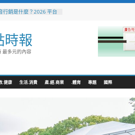
音行銷是什麼？2026 平台
、優缺點與電商變現全攻略
花藝大師梅垣稔抵台交流
見日和」展現台日花藝文化
點時報
 8月8日精彩展演登場
縣長參選人魏平政彰化造
喊福利超越六都承接王惠美
 最多元的內容
再升級
量能再升級！彰化聯合捐贈
高規格救護車 首配全自動
擔架床
地下道排水溝夜間清淤 水
教.健康
生活.消費
產.經.商業
.體育
專題
國際
:請用路人減速慢行