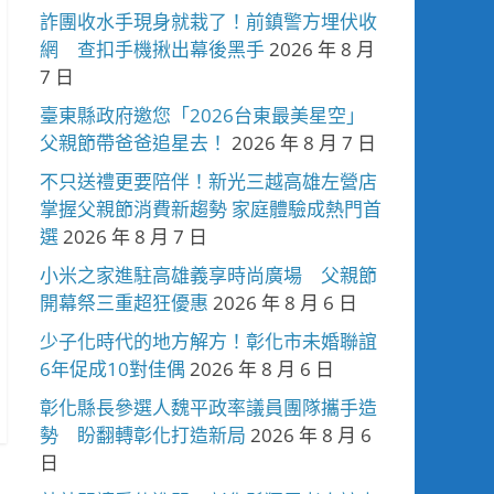
詐團收水手現身就栽了！前鎮警方埋伏收
網 查扣手機揪出幕後黑手
2026 年 8 月
7 日
臺東縣政府邀您「2026台東最美星空」
父親節帶爸爸追星去！
2026 年 8 月 7 日
不只送禮更要陪伴！新光三越高雄左營店
掌握父親節消費新趨勢 家庭體驗成熱門首
選
2026 年 8 月 7 日
小米之家進駐高雄義享時尚廣場 父親節
開幕祭三重超狂優惠
2026 年 8 月 6 日
少子化時代的地方解方！彰化市未婚聯誼
6年促成10對佳偶
2026 年 8 月 6 日
彰化縣長參選人魏平政率議員團隊攜手造
勢 盼翻轉彰化打造新局
2026 年 8 月 6
日