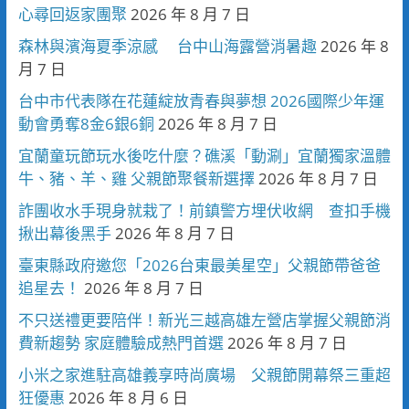
心尋回返家團聚
2026 年 8 月 7 日
森林與濱海夏季涼感 台中山海露營消暑趣
2026 年 8
月 7 日
台中市代表隊在花蓮綻放青春與夢想 2026國際少年運
動會勇奪8金6銀6銅
2026 年 8 月 7 日
宜蘭童玩節玩水後吃什麼？礁溪「動涮」宜蘭獨家溫體
牛、豬、羊、雞 父親節聚餐新選擇
2026 年 8 月 7 日
詐團收水手現身就栽了！前鎮警方埋伏收網 查扣手機
揪出幕後黑手
2026 年 8 月 7 日
臺東縣政府邀您「2026台東最美星空」父親節帶爸爸
追星去！
2026 年 8 月 7 日
不只送禮更要陪伴！新光三越高雄左營店掌握父親節消
費新趨勢 家庭體驗成熱門首選
2026 年 8 月 7 日
小米之家進駐高雄義享時尚廣場 父親節開幕祭三重超
狂優惠
2026 年 8 月 6 日