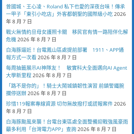
曾國城、王心凌、Roland 私下也愛的深夜台味！傳承
一甲子「東引小吃店」外客都朝聖的國際級小吃
2026
年 8 月 7 日
戰火無情約旦母女護照卡關 移民官有情一路陪伴化解
危機
2026 年 8 月 7 日
白海豚逼近！台電鳳山區處提前部署 1911、APP通
報方式一次看
2026 年 8 月 7 日
每周抽籤展示AI神隊友！ 敏實科大全面邁向AI Agent
大學新里程
2026 年 8 月 7 日
「路不是你的」！騎士大鬧城鎮韌性演習 前鎮警鐵腕
攔停送辦
2026 年 8 月 7 日
珍惜119報案專線資源 切勿無故撥打或謊報案件
2026
年 8 月 7 日
白海豚颱風來襲！台電台東區處全面整備迎戰強風豪雨
籲多利用「台灣電力APP」查詢
2026 年 8 月 7 日