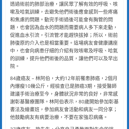
透過術前的肺部治療，讓民眾了解有效的呼吸、咳
嗽及哈氣訓練，去避免他們術後應會感到一些疼痛
和焦慮的問題。動完手術過後可能會有胸管的問
題，也會因為血水的問題而需要病人多下來走動，
促進血水引流，引流管才能趕快拔掉；所以，術前
肺復原的介入也是相當重要。這場病友會健康講座
中，也會向病患仔細的介紹有效咳嗽及呼吸、哈氣
的訓練，提升他們術後的品質，讓他們可以及早出
院。
84歲癌友 – 林阿伯，大約12年前罹患肺癌，2個月
內爆瘦10幾公斤，經檢查已是肺癌3期，接受醫師
建議手術治療至今，身體狀況非常的良好，非常感
謝彰基醫療團隊。林阿伯表示，80歲開始參加彰基
書法及繪畫班，參加病友會活動和病友一同分享；
他鼓勵病友有病要治療，不要在家強忍病痛。