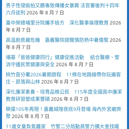
男子性侵偷拍又餵毒致傳播女暴斃 法官審後判十四年
六月徒刑
2026 年 8 月 7 日
臺中榮總埔里分院攜手檢方 深化醫事倫理教育
2026
年 8 月 7 日
高溫廚房藏危機 嘉義醫院提醒慎防熱中暑傷腎
2026
年 8 月 7 日
埔基「爸爸健康同行」健康促進活動 結合醫療、警
消守護民眾健康與安全
2026 年 8 月 7 日
桃竹苗分署2026暑期遊程 11條在地路線帶你玩遍客
庄、部落與山林
2026 年 8 月 7 日
深化廉潔素養、培育品格公民 115年度全國高中廉潔
教育研習營成果豐碩
2026 年 8 月 7 日
睽違105年再現！嘉義城隍夜巡9月登場 海內外宮廟齊
聚
2026 年 8 月 7 日
11歲女童負氣離家 竹警二分局動員警力擴大查找暖