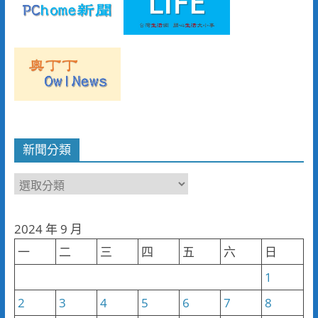
新聞分類
新
聞
分
2024 年 9 月
類
一
二
三
四
五
六
日
1
2
3
4
5
6
7
8