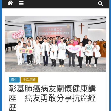
彰化
生活.消費
彰基肺癌病友關懷健康講
座 癌友勇敢分享抗癌經
歷