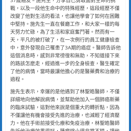
37歲癌友 – 施先生，分享自己勇敢面對生命的挑
戰，以及一段他生命中的特殊經歷，這段經歷不僅
改變了他對生活的看法，也讓他學會了如何在困難
中堅持。施先生一直在餐廳工作，和大家一樣的每
天努力忙碌，為了生活和家庭奮鬥著。然而有一
天，平凡的被打破了，在一次例行的員工健康檢查
中，意外發現自己罹患了3A期的癌症。醫師告訴他
這個消息時，感到非常徬徨和無助，不知道接下來
的路該怎麽走，經過進一步的全身檢查，醫生確定
了他的病情，當時最讓他擔心的是醫藥費和治療的
過程。
施先生表示，幸運的是他遇到了林聖皓醫師，不僅
詳細地向他解說病情，並幫助他加入一個肺癌新藥
的臨床試驗，這對他來說是個重大的轉折點，因為
不僅讓他有機會接受先進的治療，也減輕了經濟壓
力。他在手術前接受化療和免疫治療，林聖皓醫師
告訴他治療效果很好，腫瘤縮小得非常不錯，讓他