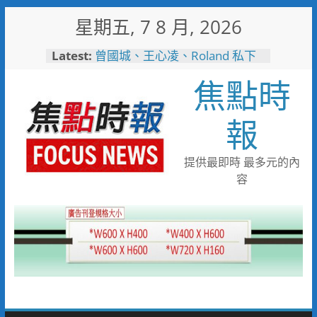
Skip
星期五, 7 8 月, 2026
to
content
Latest:
曾國城、王心凌、Roland 私下
也愛的深夜台味！傳承一甲子
焦點時
「東引小吃店」外客都朝聖的國
際級小吃
彰化縣長參選人魏平政彰化造
報
勢 喊福利超越六都承接王惠美
施政再升級
救護量能再升級！彰化聯合捐贈
提供最即時 最多元的內
4輛高規格救護車 首配全自動
容
電動擔架床
中正地下道排水溝夜間清淤 水
利局:請用路人減速慢行
短影音行銷是什麼？2026 平台
比較、優缺點與電商變現全攻略