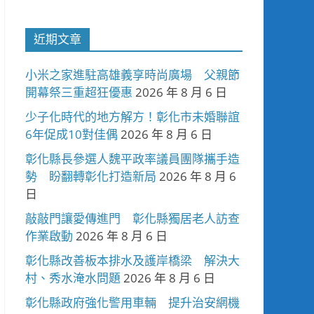
近期文章
小米之家進駐高雄義享時尚廣場 父親節
開幕祭三重超狂優惠
2026 年 8 月 6 日
少子化時代的地方解方！彰化市未婚聯誼
6年促成10對佳偶
2026 年 8 月 6 日
彰化縣長參選人魏平政率議員團隊攜手造
勢 盼翻轉彰化打造新局
2026 年 8 月 6
日
敲敲門讓愛傳進門 彰化縣獨居老人訪查
作業啟動
2026 年 8 月 6 日
彰化縣改善板本排水及護岸橋梁 解決大
村、秀水淹水問題
2026 年 8 月 6 日
彰化縣政府強化警用車輛 提升治安網機