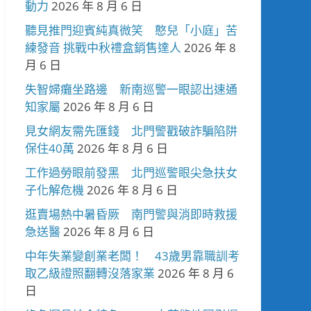
動力
2026 年 8 月 6 日
聽見推門迎賓純真微笑 憨兒「小庭」苦
練發音 挑戰中秋禮盒銷售達人
2026 年 8
月 6 日
失智婦癱坐路邊 新南巡警一眼認出速通
知家屬
2026 年 8 月 6 日
見女網友需先匯錢 北門警戳破詐騙陷阱
保住40萬
2026 年 8 月 6 日
工作過勞眼前發黑 北門巡警眼尖急扶女
子化解危機
2026 年 8 月 6 日
逛賣場熱中暑昏厥 南門警與消即時救援
急送醫
2026 年 8 月 6 日
中年失業變創業老闆！ 43歲男靠職訓考
取乙級證照翻轉沒落家業
2026 年 8 月 6
日