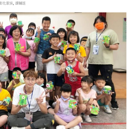
,
彰化家扶
課輔班