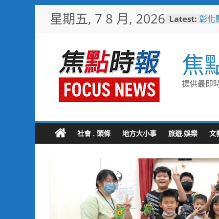
敲敲
Skip
星期五, 7 8 月, 2026
Latest:
老人
to
彰化
content
梁 
小米
焦
場 
少子
未婚
提供最即時
彰化
隊攜
局
社會 . 頭條
地方大小事
旅遊.娛樂
文