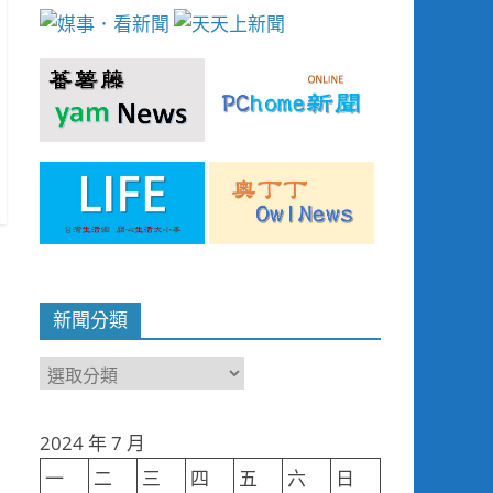
新聞分類
新
聞
分
2024 年 7 月
類
一
二
三
四
五
六
日