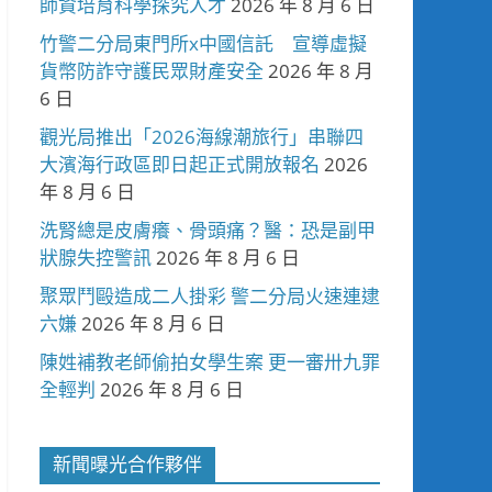
師資培育科學探究人才
2026 年 8 月 6 日
竹警二分局東門所x中國信託 宣導虛擬
貨幣防詐守護民眾財產安全
2026 年 8 月
6 日
觀光局推出「2026海線潮旅行」串聯四
大濱海行政區即日起正式開放報名
2026
年 8 月 6 日
洗腎總是皮膚癢、骨頭痛？醫：恐是副甲
狀腺失控警訊
2026 年 8 月 6 日
聚眾鬥毆造成二人掛彩 警二分局火速連逮
六嫌
2026 年 8 月 6 日
陳姓補教老師偷拍女學生案 更一審卅九罪
全輕判
2026 年 8 月 6 日
新聞曝光合作夥伴