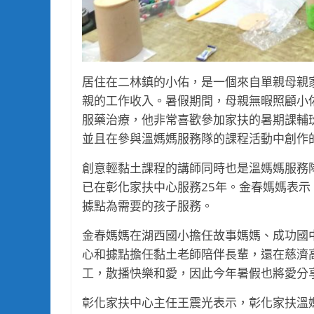
居住在二林鎮的小佑，是一個來自單親母親
親的工作收入。暑假期間，母親無暇照顧小
服藥治療，他非常喜歡參加家扶的暑期課輔
並且在參與溫媽媽服務隊的課程活動中創作
創意輕黏土課程的講師同時也是溫媽媽服務
已在彰化家扶中心服務25年。金春媽媽表
據點為需要的孩子服務。
金春媽媽在湖西國小擔任故事媽媽、成功國
心和據點擔任黏土老師陪伴長輩，還在慈濟
工，散播快樂和愛，因此今年暑假也將愛分
彰化家扶中心主任王震光表示，彰化家扶溫