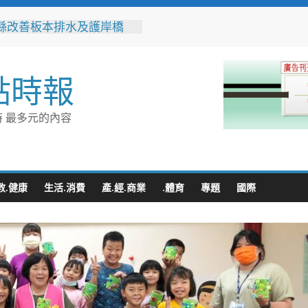
門讓愛傳進門 彰化縣獨居
訪查作業啟動
縣改善板本排水及護岸橋
解決大村、秀水淹水問題
之家進駐高雄義享時尚廣
點時報
父親節開幕祭三重超狂優惠
化時代的地方解方！彰化市
聯誼6年促成10對佳偶
 最多元的內容
縣長參選人魏平政率議員團
手造勢 盼翻轉彰化打造新
教.健康
生活.消費
產.經.商業
.體育
專題
國際