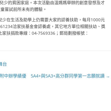
勢兒少的貧困家庭。本次活動由溫媽媽舉辦的創意發想及才
孩童嘗試前所未有的體驗。
少在生活及助學上仍需要大家的認養扶助，每月1000元
2061234洽家扶基金會認養處，其它地方單位相關扶幼、獎
扶捐款專線：04-7569336；郵局劃撥帳號：
舞台
附中辦學績優 5A4+與5A3+高分群同學第一志願就讀
→