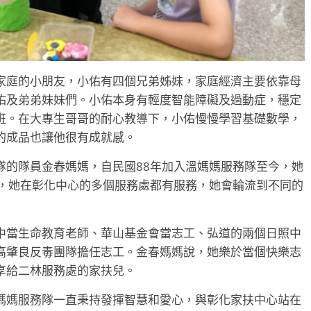
家庭的小朋友，小佑有四個兄弟姊妹，家庭經濟主要依靠母
佑及弟弟妹妹們。小佑本身有輕度智能障礙及過動症，穩定
班。在大專生哥哥的耐心教導下，小佑慢慢學習基礎數學，
的成品也讓他很有成就感。
隊的隊員金春媽媽，自民國88年加入溫媽媽服務隊至今，她
示，她在彰化中心的多個服務處都有服務，她會輪流到不同的
中當生命教育老師、華山基金會當志工、弘道的兩個日照中
高肇良反毒團隊擔任志工。金春媽媽說，她樂於當個快樂志
享給二林服務處的家扶兒。
媽媽服務隊一直秉持發揮智慧和愛心，與彰化家扶中心站在