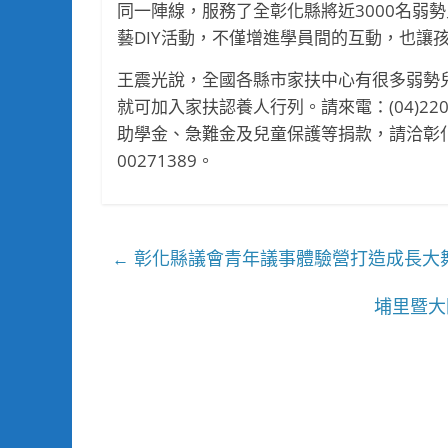
同一陣線，服務了全彰化縣將近3000名弱
藝DIY活動，不僅增進學員間的互動，也讓
王震光說，全國各縣市家扶中心有很多弱勢兒
就可加入家扶認養人行列。請來電：(04)2
助學金、急難金及兒童保護等捐款，請洽彰化家
00271389。
彰化縣議會青年議事體驗營打造成長大
←
埔里暨大