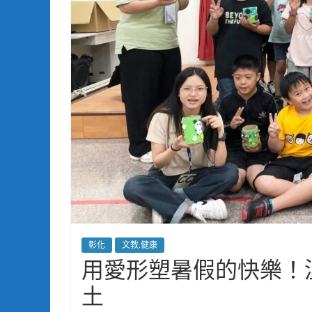
彰化
文教.健康
用愛形塑暑假的快樂！
土