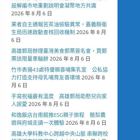
設解編市地重劃說明會凝聚地方共識
2026 年 8 月 6 日
業者自主通報苦茶油檢驗異常，嘉義縣衛
生局迅速啟動查核回收機制
2026 年 8 月
6 日
高雄郵局辦理臺灣美食郵票簽名會，買郵
票送限量車輪餅
2026 年 8 月 6 日
竹市表揚43處特優親善哺集乳室 公私協
力打造支持母乳哺育友善環境
2026 年 8
月 6 日
手寫祝福最有溫度 高雄郵局助憨兒向家
人說愛
2026 年 8 月 6 日
和逸飯店台南館推ESG親子旅程 酪梨農
遊與府城走讀一次體驗
2026 年 8 月 6 日
高雄大學科教中心跨越中央山脈 串聯跨校