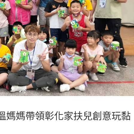
溫媽媽帶領彰化家扶兒創意玩黏