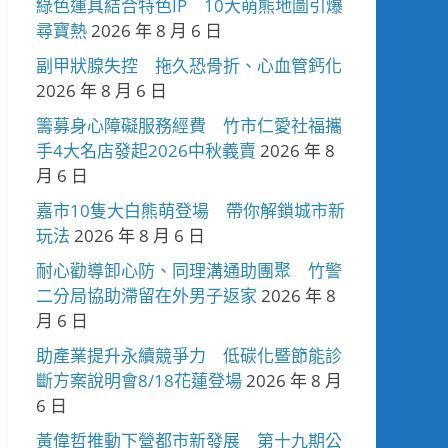
綠色運具結合特色IP 10大萌熊地圖引爆
尋寶熱
2026 年 8 月 6 日
副甲狀腺失控 拖久恐骨折、心血管鈣化
2026 年 8 月 6 日
籌募身心障礙服務經費 竹市仁愛社福攜
手4大名店發起2026中秋義賣
2026 年 8
月 6 日
嘉市10隻大白熊萌登場 帶你解鎖城市新
玩法
2026 年 8 月 6 日
耐心勸導卸心防、同理溝通助團聚 竹警
二分局協助滯留在外男子返家
2026 年 8
月 6 日
助產業提升永續競爭力 低碳化暨節能診
斷方案說明會8/18花蓮登場
2026 年 8 月
6 日
黃偉哲推動下營都市新發展 第十九期公