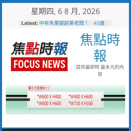
Skip
星期四, 6 8 月, 2026
to
content
Latest:
中年失業變創業老闆！ 43歲
男靠職訓考取乙級證照翻轉沒落
焦點時
家業
失智婦癱坐路邊 新南巡警一眼
認出速通知家屬
報
見女網友需先匯錢 北門警戳破
詐騙陷阱保住40萬
工作過勞眼前發黑 北門巡警眼
提供最即時 最多元的內
尖急扶女子化解危機
容
逛賣場熱中暑昏厥 南門警與消
即時救援急送醫