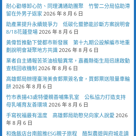
耐心勸導卸心防、同理溝通助團聚 竹警二分局協助滯
留在外男子返家
2026 年 8 月 6 日
助產業提升永續競爭力 低碳化暨節能診斷方案說明會
8/18花蓮登場
2026 年 8 月 6 日
黃偉哲推動下營都市新發展 第十九期公設解編市地重
劃說明會凝聚地方共識
2026 年 8 月 6 日
業者自主通報苦茶油檢驗異常，嘉義縣衛生局迅速啟動
查核回收機制
2026 年 8 月 6 日
高雄郵局辦理臺灣美食郵票簽名會，買郵票送限量車輪
餅
2026 年 8 月 6 日
竹市表揚43處特優親善哺集乳室 公私協力打造支持
母乳哺育友善環境
2026 年 8 月 6 日
手寫祝福最有溫度 高雄郵局助憨兒向家人說愛
2026
年 8 月 6 日
和逸飯店台南館推ESG親子旅程 酪梨農遊與府城走讀