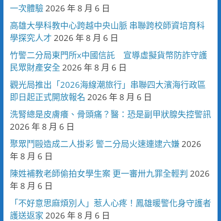
一次體驗
2026 年 8 月 6 日
高雄大學科教中心跨越中央山脈 串聯跨校師資培育科
學探究人才
2026 年 8 月 6 日
竹警二分局東門所x中國信託 宣導虛擬貨幣防詐守護
民眾財產安全
2026 年 8 月 6 日
觀光局推出「2026海線潮旅行」串聯四大濱海行政區
即日起正式開放報名
2026 年 8 月 6 日
洗腎總是皮膚癢、骨頭痛？醫：恐是副甲狀腺失控警訊
2026 年 8 月 6 日
聚眾鬥毆造成二人掛彩 警二分局火速連逮六嫌
2026
年 8 月 6 日
陳姓補教老師偷拍女學生案 更一審卅九罪全輕判
2026
年 8 月 6 日
「不好意思麻煩別人」惹人心疼！鳳雄暖警化身守護者
護送返家
2026 年 8 月 6 日