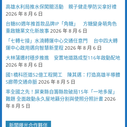
高雄水利局推水保闖關活動 親子健走學防災拿好禮
2026 年 8 月 6 日
台糖80週年推首款品牌IP「角糖」 方糖變身萌角色
重啟糖業文化新故事
2026 年 8 月 6 日
「七轉七接」水湳轉運中心交通任意門 台中四大轉
運中心啟用邁向智慧新里程
2026 年 8 月 6 日
大林蒲遷村穩步推進 安置地道路成型116年啟動配地
2026 年 8 月 6 日
國1橋科匝道52億工程開工 陳其邁：打造高雄半導體
S廊帶交通命脈
2026 年 8 月 5 日
率全國之先！屏東縣自籌縣款破局15年「一地多屋」
難題 全面啟動永久屋地籍分割與使照分照計畫
2026
年 8 月 5 日
新聞曝光合作夥伴