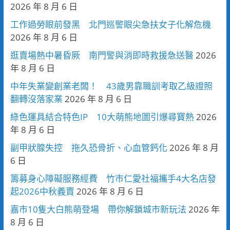
2026 年 8 月 6 日
工作過勞眼前發黑 北門巡警眼尖急扶女子化解危機
2026 年 8 月 6 日
逛賣場熱中暑昏厥 南門警與消即時救援急送醫
2026
年 8 月 6 日
中年失業變創業老闆！ 43歲男靠職訓考取乙級證照
翻轉沒落家業
2026 年 8 月 6 日
綠色運具結合特色IP 10大萌熊地圖引爆尋寶熱
2026
年 8 月 6 日
副甲狀腺失控 拖久恐骨折、心血管鈣化
2026 年 8 月
6 日
籌募身心障礙服務經費 竹市仁愛社福攜手4大名店發
起2026中秋義賣
2026 年 8 月 6 日
嘉市10隻大白熊萌登場 帶你解鎖城市新玩法
2026 年
8 月 6 日