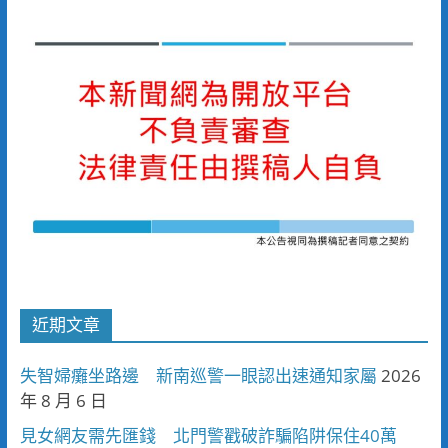
近期文章
失智婦癱坐路邊 新南巡警一眼認出速通知家屬
2026
年 8 月 6 日
見女網友需先匯錢 北門警戳破詐騙陷阱保住40萬