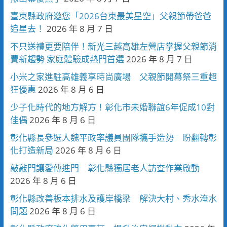
臺東縣政府邀您「2026台東最美星空」父親節帶爸爸
追星去！
2026 年 8 月 7 日
不只送禮更要陪伴！新光三越高雄左營店掌握父親節消
費新趨勢 家庭體驗成熱門首選
2026 年 8 月 7 日
小米之家進駐高雄義享時尚廣場 父親節開幕祭三重超
狂優惠
2026 年 8 月 6 日
少子化時代的地方解方！彰化市未婚聯誼6年促成10對
佳偶
2026 年 8 月 6 日
彰化縣長參選人魏平政率議員團隊攜手造勢 盼翻轉彰
化打造新局
2026 年 8 月 6 日
敲敲門讓愛傳進門 彰化縣獨居老人訪查作業啟動
2026 年 8 月 6 日
彰化縣改善板本排水及護岸橋梁 解決大村、秀水淹水
問題
2026 年 8 月 6 日