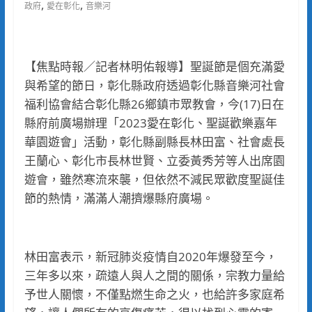
,
,
政府
愛在彰化
音樂河
【焦點時報／記者林明佑報導】聖誕節是個充滿愛
與希望的節日，彰化縣政府透過彰化縣音樂河社會
福利協會結合彰化縣26鄉鎮市眾教會，今(17)日在
縣府前廣場辦理「2023愛在彰化、聖誕歡樂嘉年
華園遊會」活動，彰化縣副縣長林田富、社會處長
王蘭心、彰化市長林世賢、立委黃秀芳等人出席園
遊會，雖然寒流來襲，但依然不減民眾歡度聖誕佳
節的熱情，滿滿人潮擠爆縣府廣場。
林田富表示，新冠肺炎疫情自2020年爆發至今，
三年多以來，疏遠人與人之間的關係，宗教力量給
予世人關懷，不僅點燃生命之火，也給許多家庭希