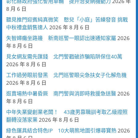
彰化縣政府強化警用車輛 提升治安網機動力
2026 年
8 月 6 日
聽見推門迎賓純真微笑 憨兒「小庭」苦練發音 挑戰
中秋禮盒銷售達人
2026 年 8 月 6 日
失智婦癱坐路邊 新南巡警一眼認出速通知家屬
2026
年 8 月 6 日
見女網友需先匯錢 北門警戳破詐騙陷阱保住40萬
2026 年 8 月 6 日
工作過勞眼前發黑 北門巡警眼尖急扶女子化解危機
2026 年 8 月 6 日
逛賣場熱中暑昏厥 南門警與消即時救援急送醫
2026
年 8 月 6 日
中年失業變創業老闆！ 43歲男靠職訓考取乙級證照
翻轉沒落家業
2026 年 8 月 6 日
綠色運具結合特色IP 10大萌熊地圖引爆尋寶熱
2026