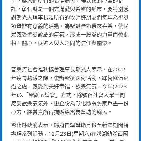
望，讓人們所有的哀傷痛苦，得以找到心靈的寄
託，彰化縣是一個充滿愛與希望的縣市，要特別感
謝鄭光人理事長及所有的牧師好朋友們每年為聖誕
節舉辦有意義的活動，為聖誕佳節帶來喜樂，使民
眾感受聖誕歡慶的氣氛，形成一股愛的力量而彼此
相互關心，促進人與人之間的信任與關懷。
音樂河社會福利協會理事長鄭光人表示，在2022
年疫情趨緩之際，復辦聖誕踩街活動，踩街隊伍經
過之處，感受到美好幸福、歡樂氣氛。今年(2023
年)以「聖誕園遊會」方式，除號召社會大眾一同
感受歡樂氣氛外，更企盼為彰化縣弱勢家戶盡一份
心力，將義賣所得捐贈給需要幫助的縣民。
彰化縣政府表示，縣府自聖誕節月份至新年期間特
辦理系列活動，12月23日(星期六)在溪湖鎮湖西國