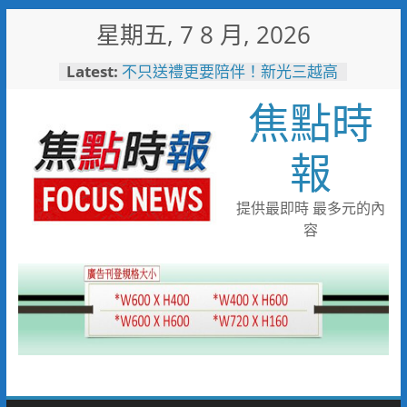
Skip
星期五, 7 8 月, 2026
to
content
Latest:
不只送禮更要陪伴！新光三越高
雄左營店掌握父親節消費新趨勢
焦點時
家庭體驗成熱門首選
台中市代表隊在花蓮綻放青春與
夢想 2026國際少年運動會勇奪
報
8金6銀6銅
宜蘭童玩節玩水後吃什麼？礁溪
「動涮」宜蘭獨家溫體牛、豬、
提供最即時 最多元的內
羊、雞 父親節聚餐新選擇
容
詐團收水手現身就栽了！前鎮警
方埋伏收網 查扣手機揪出幕後
黑手
臺東縣政府邀您「2026台東最
美星空」父親節帶爸爸追星去！