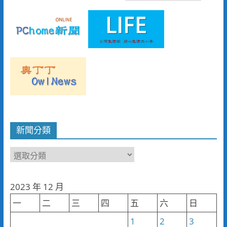
新聞分類
新
聞
分
2023 年 12 月
類
一
二
三
四
五
六
日
1
2
3