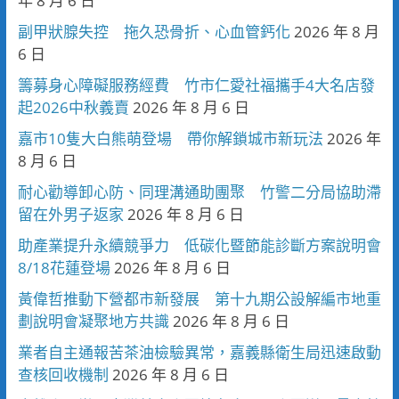
年 8 月 6 日
副甲狀腺失控 拖久恐骨折、心血管鈣化
2026 年 8 月
6 日
籌募身心障礙服務經費 竹市仁愛社福攜手4大名店發
起2026中秋義賣
2026 年 8 月 6 日
嘉市10隻大白熊萌登場 帶你解鎖城市新玩法
2026 年
8 月 6 日
耐心勸導卸心防、同理溝通助團聚 竹警二分局協助滯
留在外男子返家
2026 年 8 月 6 日
助產業提升永續競爭力 低碳化暨節能診斷方案說明會
8/18花蓮登場
2026 年 8 月 6 日
黃偉哲推動下營都市新發展 第十九期公設解編市地重
劃說明會凝聚地方共識
2026 年 8 月 6 日
業者自主通報苦茶油檢驗異常，嘉義縣衛生局迅速啟動
查核回收機制
2026 年 8 月 6 日