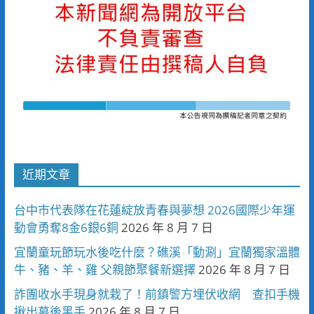
近期文章
台中市代表隊在花蓮綻放青春與夢想 2026國際少年運
動會勇奪8金6銀6銅
2026 年 8 月 7 日
宜蘭童玩節玩水後吃什麼？礁溪「動涮」宜蘭獨家溫體
牛、豬、羊、雞 父親節聚餐新選擇
2026 年 8 月 7 日
詐團收水手現身就栽了！前鎮警方埋伏收網 查扣手機
揪出幕後黑手
2026 年 8 月 7 日