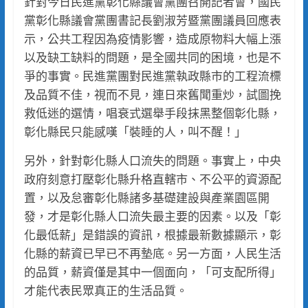
針對今日民進黨彰化縣議會黨團召開記者會，國民
黨彰化縣議會黨團書記長劉淑芳暨黨團議員回應表
示，公共工程因為疫情影響，造成原物料大幅上漲
以及缺工缺料的問題，是全國共同的困境，也是不
爭的事實。民進黨團對民進黨執政縣市的工程流標
及品質不佳，視而不見，連日來舊聞重炒，試圖挽
救低迷的選情，唱衰式選舉手段抹黑整個彰化縣，
彰化縣民只能感嘆「裝睡的人，叫不醒！」
另外，針對彰化縣人口流失的問題。事實上，中央
政府刻意打壓彰化縣升格直轄市、不公平的資源配
置，以及怠審彰化縣諸多基礎建設與產業園區開
發，才是彰化縣人口流失最主要的因素。以及「彰
化最低薪」是錯誤的資訊，根據最新數據顯示，彰
化縣的薪資已早已不再墊底。另一方面，人民生活
的品質，薪資僅是其中一個面向，「可支配所得」
才能代表民眾真正的生活品質。