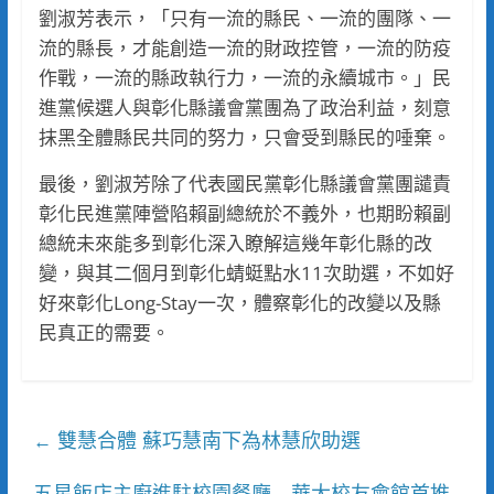
劉淑芳表示，「只有一流的縣民、一流的團隊、一
流的縣長，才能創造一流的財政控管，一流的防疫
作戰，一流的縣政執行力，一流的永續城市。」民
進黨候選人與彰化縣議會黨團為了政治利益，刻意
抹黑全體縣民共同的努力，只會受到縣民的唾棄。
最後，劉淑芳除了代表國民黨彰化縣議會黨團譴責
彰化民進黨陣營陷賴副總統於不義外，也期盼賴副
總統未來能多到彰化深入瞭解這幾年彰化縣的改
變，與其二個月到彰化蜻蜓點水11次助選，不如好
好來彰化Long-Stay一次，體察彰化的改變以及縣
民真正的需要。
雙慧合體 蘇巧慧南下為林慧欣助選
←
五星飯店主廚進駐校園餐廳 華大校友會館首推