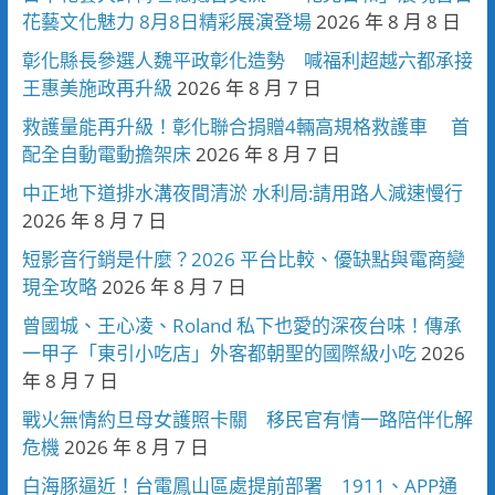
花藝文化魅力 8月8日精彩展演登場
2026 年 8 月 8 日
彰化縣長參選人魏平政彰化造勢 喊福利超越六都承接
王惠美施政再升級
2026 年 8 月 7 日
救護量能再升級！彰化聯合捐贈4輛高規格救護車 首
配全自動電動擔架床
2026 年 8 月 7 日
中正地下道排水溝夜間清淤 水利局:請用路人減速慢行
2026 年 8 月 7 日
短影音行銷是什麼？2026 平台比較、優缺點與電商變
現全攻略
2026 年 8 月 7 日
曾國城、王心凌、Roland 私下也愛的深夜台味！傳承
一甲子「東引小吃店」外客都朝聖的國際級小吃
2026
年 8 月 7 日
戰火無情約旦母女護照卡關 移民官有情一路陪伴化解
危機
2026 年 8 月 7 日
白海豚逼近！台電鳳山區處提前部署 1911、APP通