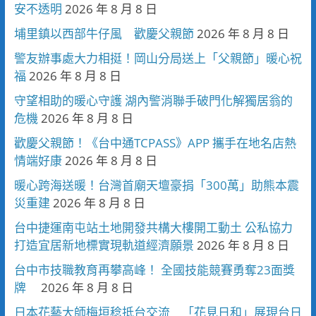
安不透明
2026 年 8 月 8 日
埔里鎮以西部牛仔風 歡慶父親節
2026 年 8 月 8 日
警友辦事處大力相挺！岡山分局送上「父親節」暖心祝
福
2026 年 8 月 8 日
守望相助的暖心守護 湖內警消聯手破門化解獨居翁的
危機
2026 年 8 月 8 日
歡慶父親節！《台中通TCPASS》APP 攜手在地名店熱
情端好康
2026 年 8 月 8 日
暖心跨海送暖！台灣首廟天壇豪捐「300萬」助熊本震
災重建
2026 年 8 月 8 日
台中捷運南屯站土地開發共構大樓開工動土 公私協力
打造宜居新地標實現軌道經濟願景
2026 年 8 月 8 日
台中市技職教育再攀高峰！ 全國技能競賽勇奪23面獎
牌
2026 年 8 月 8 日
日本花藝大師梅垣稔抵台交流 「花見日和」展現台日