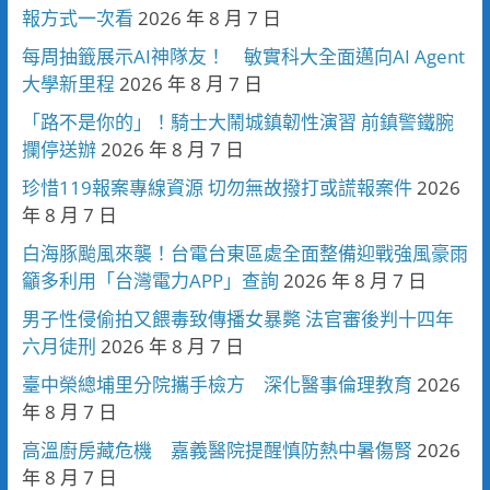
報方式一次看
2026 年 8 月 7 日
每周抽籤展示AI神隊友！ 敏實科大全面邁向AI Agent
大學新里程
2026 年 8 月 7 日
「路不是你的」！騎士大鬧城鎮韌性演習 前鎮警鐵腕
攔停送辦
2026 年 8 月 7 日
珍惜119報案專線資源 切勿無故撥打或謊報案件
2026
年 8 月 7 日
白海豚颱風來襲！台電台東區處全面整備迎戰強風豪雨
籲多利用「台灣電力APP」查詢
2026 年 8 月 7 日
男子性侵偷拍又餵毒致傳播女暴斃 法官審後判十四年
六月徒刑
2026 年 8 月 7 日
臺中榮總埔里分院攜手檢方 深化醫事倫理教育
2026
年 8 月 7 日
高溫廚房藏危機 嘉義醫院提醒慎防熱中暑傷腎
2026
年 8 月 7 日