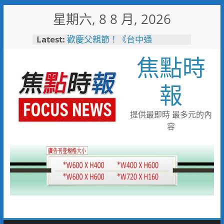
Skip
星期六, 8 8 月, 2026
to
content
Latest:
歡慶父親節！《台中通
TCPASS》APP 攜手在地名店熱
焦點時
情端好康
廟口音樂會熱鬧登場！柯志恩重
砲轟綠營防疫冷血、食安不透明
報
埔里鎮以西部牛仔風 歡慶父親
節
警友辦事處大力相挺！岡山分局
提供最即時 最多元的內
送上「父親節」暖心祝福
容
守望相助的暖心守護 湖內警消
聯手破門化解獨居翁的危機