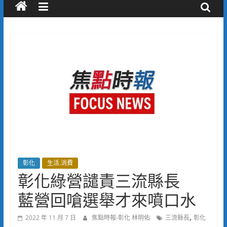
彰化
生活.消費
彰化綠營譴責三流縣長
藍營回嗆選舉才來噴口水
,
2022 年 11 月 7 日
焦點時報-彰化 林明佑
三流縣長
彰化