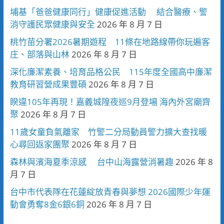
埔基「爸爸健康同行」健康促進活動 結合醫療、警
消守護民眾健康與安全
2026 年 8 月 7 日
桃竹苗分署2026暑期遊程 11條在地路線帶你玩遍客
庄、部落與山林
2026 年 8 月 7 日
深化廉潔素養、培育品格公民 115年度全國高中廉潔
教育研習營成果豐碩
2026 年 8 月 7 日
睽違105年再現！嘉義城隍夜巡9月登場 海內外宮廟齊
聚
2026 年 8 月 7 日
11歲女童負氣離家 竹警二分局動員警力擴大查找暖
心尋回返家團聚
2026 年 8 月 7 日
森林與濱海夏季涼感 台中山海露營消暑趣
2026 年 8
月 7 日
台中市代表隊在花蓮綻放青春與夢想 2026國際少年運
動會勇奪8金6銀6銅
2026 年 8 月 7 日