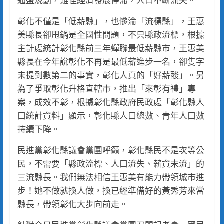
通盤規劃，難怪經濟發展停滯，人口不斷流失。
彰化不僅是「低薪縣」，也慘淪「流標縣」，王惠
美縣長卻甩鍋是全國性問題，不只縣政流標，根據
主計處統計彰化縣前三年蟬聯最低薪縣市，王惠美
縣長在今年說彰化不再是最低薪進步一名，卻隻字
未提到數第二的事實，彰化人真的「好薪酸」。另
為了爭取彰化升格直轄市，推出「來彰有禮」專
案，成效不彰，根據彰化縣政府民政處「彰化縣人
口統計資料」顯示，彰化縣人口總數、青年人口數
持續下降。
民進黨彰化縣議會黨團呼籲，彰化縣民不是次等公
民，不需要「縣政流標、人口流失、薪資末流」的
三流縣長。我們無法相信王惠美有能力帶領城市進
步！她不做就換人做，換已經準備好的黃秀芳來當
縣長，帶領彰化大步向前走。