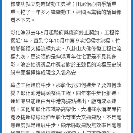
標成功就立刻趕辦動工典禮；田尾怡心園爭議重
重，拖了一年多才繼續動工，連國民黨籍的議員都
看不下去。
彰化漁港去年5月起縣府與廠商終止契約，工程停
擺近1年，直到今年10月中第９次招標才決標，竹
塘鄉衛福大樓流標九次、八卦山大佛修復工程也流
標九次，更誇張的是伸港青年住宅更是不見其身
影，淪為抽獎獎品中獎者對於王縣長的流標歷史紛
紛寧願選擇換成現金入袋為安。
這些工程進度牛步，那彰化要如何進步？要如何改
變？彰化漁港碼頭整建工程，四年來牛步化推進，
運維船只能遠由台中港為據點進出，廠商成本遽
增，其他如彰化市鐵路高架化、大埔截水溝堤岸拓
寬及捷運綠線延伸至彰化等重大交通建設，不是毫
無進度就是進展牛步，顯示縣政建設無效率且毫無