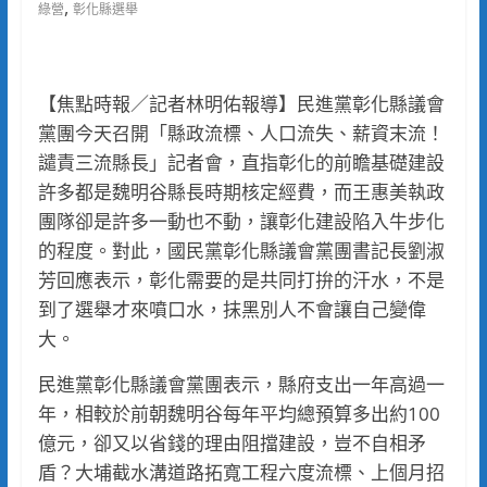
,
綠營
彰化縣選舉
【焦點時報／記者林明佑報導】民進黨彰化縣議會
黨團今天召開「縣政流標、人口流失、薪資末流！
譴責三流縣長」記者會，直指彰化的前瞻基礎建設
許多都是魏明谷縣長時期核定經費，而王惠美執政
團隊卻是許多一動也不動，讓彰化建設陷入牛步化
的程度。對此，國民黨彰化縣議會黨團書記長劉淑
芳回應表示，彰化需要的是共同打拚的汗水，不是
到了選舉才來噴口水，抹黑別人不會讓自己變偉
大。
民進黨彰化縣議會黨團表示，縣府支出一年高過一
年，相較於前朝魏明谷每年平均總預算多出約100
億元，卻又以省錢的理由阻擋建設，豈不自相矛
盾？大埔截水溝道路拓寬工程六度流標、上個月招