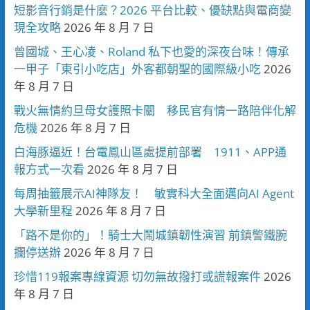
短影音行銷是什麼？2026 平台比較、優缺點與電商變
現全攻略
2026 年 8 月 7 日
曾國城、王心凌、Roland 私下也愛的深夜台味！傳承
一甲子「東引小吃店」外客都朝聖的國際級小吃
2026
年 8 月 7 日
戰火無情約旦母女護照卡關 移民官有情一路陪伴化解
危機
2026 年 8 月 7 日
白海豚逼近！台電鳳山區處提前部署 1911、APP通
報方式一次看
2026 年 8 月 7 日
每周抽籤展示AI神隊友！ 敏實科大全面邁向AI Agent
大學新里程
2026 年 8 月 7 日
「路不是你的」！騎士大鬧城鎮韌性演習 前鎮警鐵腕
攔停送辦
2026 年 8 月 7 日
珍惜119報案專線資源 切勿無故撥打或謊報案件
2026
年 8 月 7 日