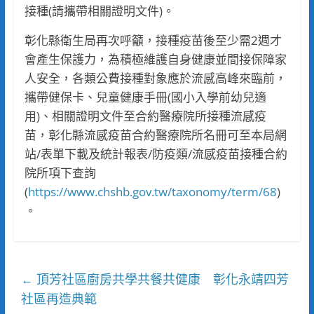
接種(請攜帶相關證明文件)。
彰化縣衛生局再次呼籲，接種疫苗後至少需2週才
會產生保護力，為積極維護自身健康並間接保障家
人安全，各類公費接種對象應於流感高峰來臨前，
攜帶健保卡、兒童健康手冊(國小入學前幼兒適
用)、相關證明文件至合約醫療院所接種流感疫
苗，彰化縣流感疫苗合約醫療院所名冊可至本局網
站/表單下載及統計報表/防疫類/流感疫苗接種合約
院所項下查詢
(
https://www.chshb.gov.tw/taxonomy/term/68
)
。
頂芳社區廚房共學共餐共健康 彰化永靖四芳
←
社區再造典範