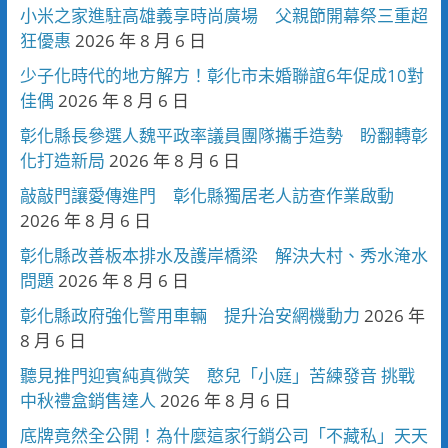
小米之家進駐高雄義享時尚廣場 父親節開幕祭三重超
狂優惠
2026 年 8 月 6 日
少子化時代的地方解方！彰化市未婚聯誼6年促成10對
佳偶
2026 年 8 月 6 日
彰化縣長參選人魏平政率議員團隊攜手造勢 盼翻轉彰
化打造新局
2026 年 8 月 6 日
敲敲門讓愛傳進門 彰化縣獨居老人訪查作業啟動
2026 年 8 月 6 日
彰化縣改善板本排水及護岸橋梁 解決大村、秀水淹水
問題
2026 年 8 月 6 日
彰化縣政府強化警用車輛 提升治安網機動力
2026 年
8 月 6 日
聽見推門迎賓純真微笑 憨兒「小庭」苦練發音 挑戰
中秋禮盒銷售達人
2026 年 8 月 6 日
底牌竟然全公開！為什麼這家行銷公司「不藏私」天天