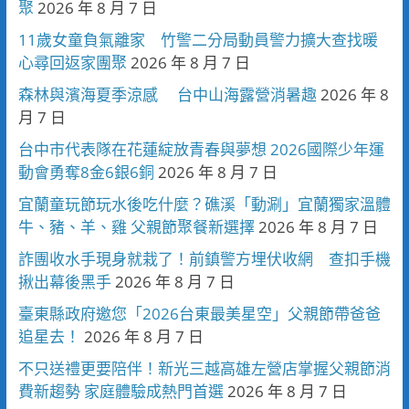
聚
2026 年 8 月 7 日
11歲女童負氣離家 竹警二分局動員警力擴大查找暖
心尋回返家團聚
2026 年 8 月 7 日
森林與濱海夏季涼感 台中山海露營消暑趣
2026 年 8
月 7 日
台中市代表隊在花蓮綻放青春與夢想 2026國際少年運
動會勇奪8金6銀6銅
2026 年 8 月 7 日
宜蘭童玩節玩水後吃什麼？礁溪「動涮」宜蘭獨家溫體
牛、豬、羊、雞 父親節聚餐新選擇
2026 年 8 月 7 日
詐團收水手現身就栽了！前鎮警方埋伏收網 查扣手機
揪出幕後黑手
2026 年 8 月 7 日
臺東縣政府邀您「2026台東最美星空」父親節帶爸爸
追星去！
2026 年 8 月 7 日
不只送禮更要陪伴！新光三越高雄左營店掌握父親節消
費新趨勢 家庭體驗成熱門首選
2026 年 8 月 7 日