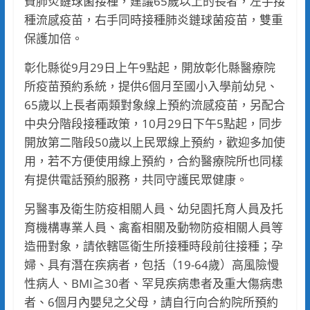
費肺炎鏈球菌接種，建議65歲以上的長者，左手接
種流感疫苗，右手同時接種肺炎鏈球菌疫苗，雙重
保護加倍。
彰化縣從9月29日上午9點起，開放彰化縣醫療院
所疫苗預約系統，提供6個月至國小入學前幼兒、
65歲以上長者兩類對象線上預約流感疫苗，另配合
中央分階段接種政策，10月29日下午5點起，同步
開放第二階段50歲以上民眾線上預約，歡迎多加使
用，若不方便使用線上預約，合約醫療院所也同樣
有提供電話預約服務，共同守護民眾健康。
另醫事及衛生防疫相關人員、幼兒園托育人員及托
育機構專業人員、禽畜相關及動物防疫相關人員等
造冊對象，請依轄區衛生所接種時段前往接種；孕
婦、具有潛在疾病者，包括（19-64歲）高風險慢
性病人、BMI≧30者、罕見疾病患者及重大傷病患
者、6個月內嬰兒之父母，請自行向合約院所預約