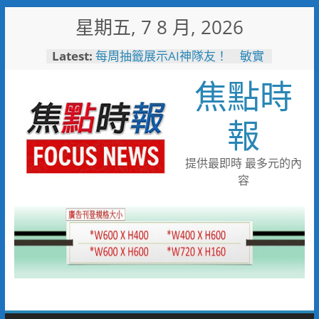
Skip
星期五, 7 8 月, 2026
to
content
Latest:
每周抽籤展示AI神隊友！ 敏實
科大全面邁向AI Agent大學新里
焦點時
程
短影音行銷是什麼？2026 平台
比較、優缺點與電商變現全攻略
報
曾國城、王心凌、Roland 私下
也愛的深夜台味！傳承一甲子
「東引小吃店」外客都朝聖的國
提供最即時 最多元的內
際級小吃
容
戰火無情約旦母女護照卡關 移
民官有情一路陪伴化解危機
白海豚逼近！台電鳳山區處提前
部署 1911、APP通報方式一
次看