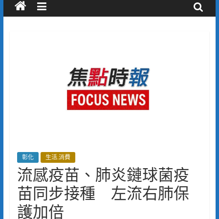
彰化
生活.消費
流感疫苗、肺炎鏈球菌疫
苗同步接種 左流右肺保
護加倍