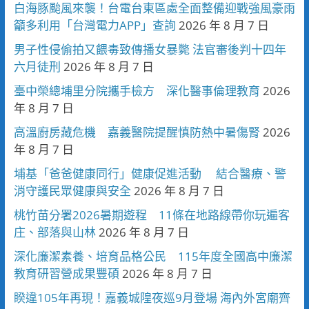
白海豚颱風來襲！台電台東區處全面整備迎戰強風豪雨
籲多利用「台灣電力APP」查詢
2026 年 8 月 7 日
男子性侵偷拍又餵毒致傳播女暴斃 法官審後判十四年
六月徒刑
2026 年 8 月 7 日
臺中榮總埔里分院攜手檢方 深化醫事倫理教育
2026
年 8 月 7 日
高溫廚房藏危機 嘉義醫院提醒慎防熱中暑傷腎
2026
年 8 月 7 日
埔基「爸爸健康同行」健康促進活動 結合醫療、警
消守護民眾健康與安全
2026 年 8 月 7 日
桃竹苗分署2026暑期遊程 11條在地路線帶你玩遍客
庄、部落與山林
2026 年 8 月 7 日
深化廉潔素養、培育品格公民 115年度全國高中廉潔
教育研習營成果豐碩
2026 年 8 月 7 日
睽違105年再現！嘉義城隍夜巡9月登場 海內外宮廟齊