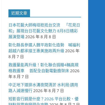
近期文章
日本花藝大師梅垣稔抵台交流 「花見日
和」展現台日花藝文化魅力 8月8日精彩
展演登場
2026 年 8 月 8 日
彰化縣長參選人魏平政彰化造勢 喊福利
超越六都承接王惠美施政再升級
2026 年
8 月 7 日
救護量能再升級！彰化聯合捐贈4輛高規
格救護車 首配全自動電動擔架床
2026
年 8 月 7 日
中正地下道排水溝夜間清淤 水利局:請用
路人減速慢行
2026 年 8 月 7 日
短影音行銷是什麼？2026 平台比較、優
缺點與電商變現全攻略
2026 年 8 月 7 日