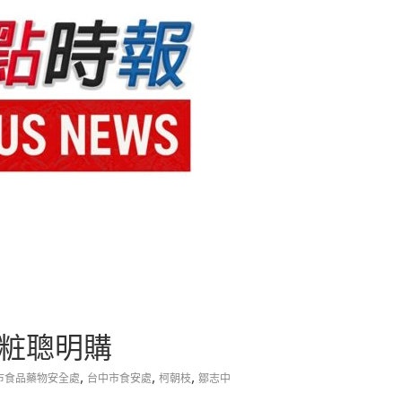
美粧聰明購
,
,
,
市食品藥物安全處
台中市食安處
柯朝枝
鄒志中