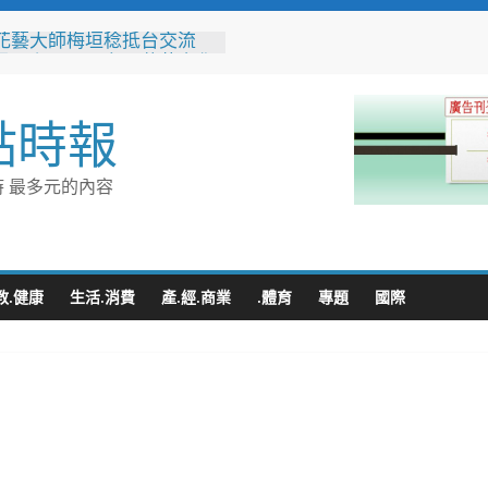
花藝大師梅垣稔抵台交流
見日和」展現台日花藝文化
 8月8日精彩展演登場
縣長參選人魏平政彰化造
點時報
喊福利超越六都承接王惠美
再升級
量能再升級！彰化聯合捐贈
 最多元的內容
高規格救護車 首配全自動
擔架床
地下道排水溝夜間清淤 水
:請用路人減速慢行
音行銷是什麼？2026 平台
教.健康
生活.消費
產.經.商業
.體育
專題
國際
、優缺點與電商變現全攻略