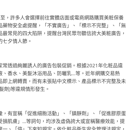
將至，許多人會選擇前往實體店面或電商網路購買美粧保養
品藥物安全處提醒，「不實廣告」、「標示不完整」、「無
品最常見的四大陷阱，提醒台灣民眾勿聽信誇大美粧廣告，
的七夕情人節。
常透過絢麗誘人的廣告包裝促銷。根據2021年化粧品違
液、香水、美髮沐浴用品、防曬乳…等。近年網購交易熱
品即上網轉賣，而有未張貼中文標示、產品標示不完整及未
髮劑)等違規情形發生。
彙，有宣稱「促進細胞活動」、「鎮靜劑」、「促進膠原蛋
受損肌膚」…等詞句，均涉及虛偽誇大或宣稱醫療效能，提
第一、「停」下來知規定。依化粧品衛生安全管理法規定，