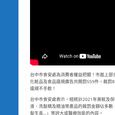
台中市食安處為消費者權益把關！市面上部
化粧品及食品違規廣告共開罰559件，裁罰8
違規不手軟！
台中市食安處表示，經統計2021年美粧及
液、洗髮精及精油等產品的裁罰金額佔多數
髮生長…」等誇大或醫療效能的內容。