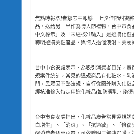
焦點時報/記者鄒志中報導 七夕佳節甜蜜
品，送給另一半作為情人節禮物，台中市食
中文標示」及「未經核准輸入」是選購化粧
聰明選購美粧產品，與情人過個浪漫、美麗
台中市食安處表示，為吸引消費者目光，賣家
規案件統計，常見的違規商品有化粧水、乳
門，民眾因不熟法規，自行從國外購入化粧
經核准輸入特定用途化粧品(如防曬乳、染燙
台中市食安處指出，化粧品廣告常見違規詞
白增生」、「消炎」、「抗過敏」、「修復
醒消費者切莫踩雷，可依聰明三部曲選購，