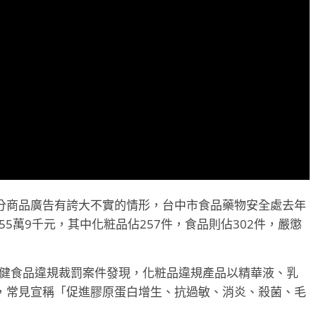
分商品廣告有誇大不實的情形，台中市食品藥物安全處去年
55萬9千元，其中化粧品佔257件，食品則佔302件，嚴懲
保健食品違規裁罰案件發現，化粧品違規產品以精華液、乳
，常見宣稱「促進膠原蛋白增生、抗過敏、消炎、殺菌、毛