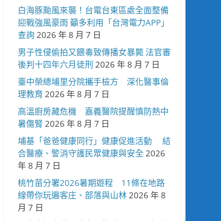
白海豚颱風來襲！台電台東區處全面整備
迎戰強風豪雨 籲多利用「台灣電力APP」
查詢
2026 年 8 月 7 日
男子性侵偷拍又餵毒致傳播女暴斃 法官審
後判十四年六月徒刑
2026 年 8 月 7 日
臺中榮總埔里分院攜手檢方 深化醫事倫
理教育
2026 年 8 月 7 日
高溫廚房藏危機 嘉義醫院提醒慎防熱中
暑傷腎
2026 年 8 月 7 日
埔基「爸爸健康同行」健康促進活動 結
合醫療、警消守護民眾健康與安全
2026
年 8 月 7 日
桃竹苗分署2026暑期遊程 11條在地路
線帶你玩遍客庄、部落與山林
2026 年 8
月 7 日