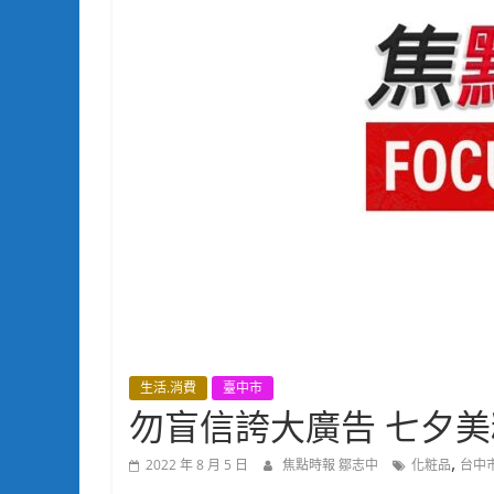
生活.消費
臺中市
勿盲信誇大廣告 七夕
,
2022 年 8 月 5 日
焦點時報 鄒志中
化粧品
台中