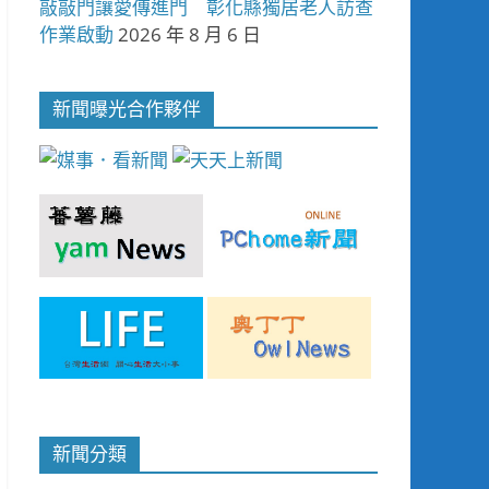
敲敲門讓愛傳進門 彰化縣獨居老人訪查
作業啟動
2026 年 8 月 6 日
新聞曝光合作夥伴
新聞分類