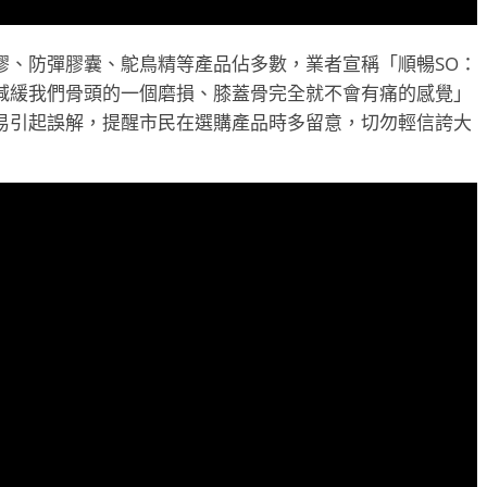
膠、防彈膠囊、鴕鳥精等產品佔多數，業者宣稱「順暢SO：
「減緩我們骨頭的一個磨損、膝蓋骨完全就不會有痛的感覺」
易引起誤解，提醒市民在選購產品時多留意，切勿輕信誇大