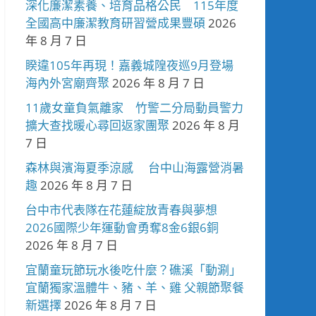
深化廉潔素養、培育品格公民 115年度
全國高中廉潔教育研習營成果豐碩
2026
年 8 月 7 日
睽違105年再現！嘉義城隍夜巡9月登場
海內外宮廟齊聚
2026 年 8 月 7 日
11歲女童負氣離家 竹警二分局動員警力
擴大查找暖心尋回返家團聚
2026 年 8 月
7 日
森林與濱海夏季涼感 台中山海露營消暑
趣
2026 年 8 月 7 日
台中市代表隊在花蓮綻放青春與夢想
2026國際少年運動會勇奪8金6銀6銅
2026 年 8 月 7 日
宜蘭童玩節玩水後吃什麼？礁溪「動涮」
宜蘭獨家溫體牛、豬、羊、雞 父親節聚餐
新選擇
2026 年 8 月 7 日