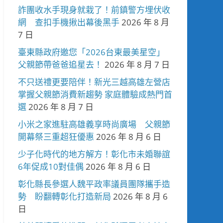
詐團收水手現身就栽了！前鎮警方埋伏收
網 查扣手機揪出幕後黑手
2026 年 8 月
7 日
臺東縣政府邀您「2026台東最美星空」
父親節帶爸爸追星去！
2026 年 8 月 7 日
不只送禮更要陪伴！新光三越高雄左營店
掌握父親節消費新趨勢 家庭體驗成熱門首
選
2026 年 8 月 7 日
小米之家進駐高雄義享時尚廣場 父親節
開幕祭三重超狂優惠
2026 年 8 月 6 日
少子化時代的地方解方！彰化市未婚聯誼
6年促成10對佳偶
2026 年 8 月 6 日
彰化縣長參選人魏平政率議員團隊攜手造
勢 盼翻轉彰化打造新局
2026 年 8 月 6
日