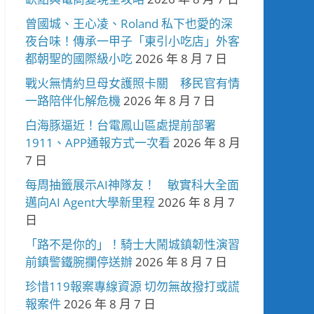
曾國城、王心凌、Roland 私下也愛的深
夜台味！傳承一甲子「東引小吃店」外客
都朝聖的國際級小吃
2026 年 8 月 7 日
戰火無情約旦母女護照卡關 移民官有情
一路陪伴化解危機
2026 年 8 月 7 日
白海豚逼近！台電鳳山區處提前部署
1911、APP通報方式一次看
2026 年 8 月
7 日
每周抽籤展示AI神隊友！ 敏實科大全面
邁向AI Agent大學新里程
2026 年 8 月 7
日
「路不是你的」！騎士大鬧城鎮韌性演習
前鎮警鐵腕攔停送辦
2026 年 8 月 7 日
珍惜119報案專線資源 切勿無故撥打或謊
報案件
2026 年 8 月 7 日