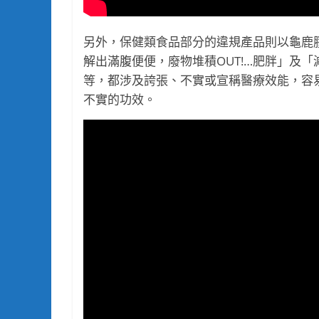
另外，保健類食品部分的違規產品則以龜鹿
解出滿腹便便，廢物堆積OUT!…肥胖」及
等，都涉及誇張、不實或宣稱醫療效能，容
不實的功效。