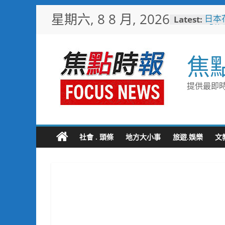
Skip
星期六, 8 8 月, 2026
Latest:
日本
to
「花
content
魅力
彰化
焦
勢 
施政
救護
提供最即時
4輛
電動
中正
利局
短影
社會 . 頭條
地方大小事
旅遊.娛樂
文
比較